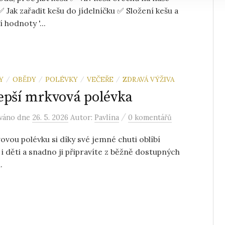
✅ Jak zařadit kešu do jídelníčku ✅ Složení kešu a
 hodnoty '...
Y
OBĚDY
POLÉVKY
VEČEŘE
ZDRAVÁ VÝŽIVA
/
/
/
/
epší mrkvová polévka
/
ováno
dne
26. 5. 2026
Autor:
Pavlína
0 komentářů
vou polévku si díky své jemné chuti oblíbí
 i děti a snadno ji připravíte z běžně dostupných
.