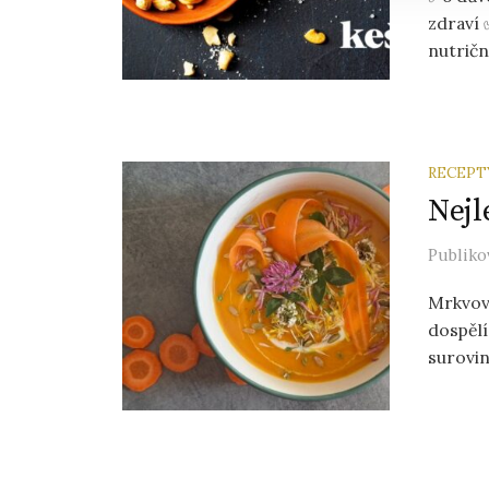
zdraví 
nutriční
RECEPT
Nejl
Publik
Mrkvovo
dospělí
surovin