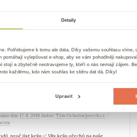
cí kešu máslo: Recept z
ených ořechů
Detaily
/
ováno
dne
29. 8. 2019
Autor:
Tým Ochutnejorech.cz
tářů
pší a naprosto jednoduchý recept na kešu
me. Potřebujeme k tomu ale data. Díky vašemu souhlasu víme,
✅ Hotový za pár minut. ✅ Rychlá příprava. ✅
ám pomáhají vylepšovat e-shop, aby se vám pohodlněji nakupova
 chuť. ✅ Video návod, jak na něj
i stojí a zbytečně neotravujeme ty, kteří o nás nemají zájem. B
proto každému, kdo nám souhlas ke sběru dat dá. Díky!
OŘECHY
ZDRAVÁ VÝŽIVA
/
Upravit
vodů, proč jíst kešu ořechy
/
ováno
dne
17. 8. 2019
Autor:
Tým Ochutnejorech.cz
ments
dů, proč jíst kešu ✅ Vliv kešu ořechů na naše