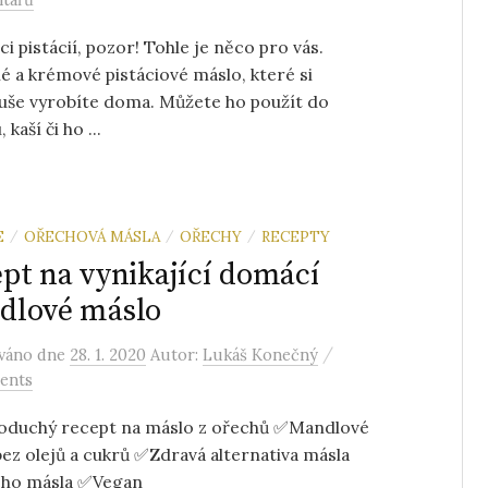
ci pistácií, pozor! Tohle je něco pro vás.
 a krémové pistáciové máslo, které si
uše vyrobíte doma. Můžete ho použít do
 kaší či ho ...
E
OŘECHOVÁ MÁSLA
OŘECHY
RECEPTY
/
/
/
pt na vynikající domácí
dlové máslo
/
ováno
dne
28. 1. 2020
Autor:
Lukáš Konečný
ents
oduchý recept na máslo z ořechů ✅Mandlové
ez olejů a cukrů ✅Zdravá alternativa másla
ého másla ✅Vegan