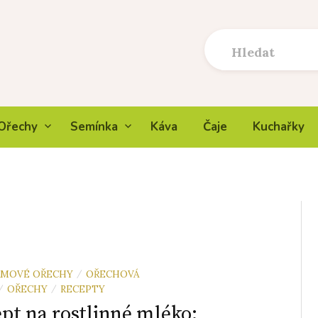
Ořechy
Semínka
Káva
Čaje
Kuchařky
AMOVÉ OŘECHY
OŘECHOVÁ
/
OŘECHY
RECEPTY
/
/
pt na rostlinné mléko: