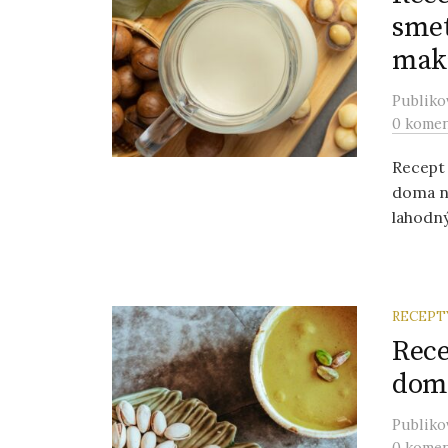
sme
mak
Publik
0 komen
Recept
doma ná
lahodný
RECEPT
Rece
domá
Publik
0 komen