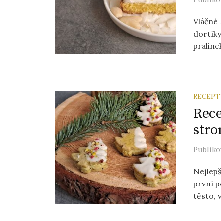
Vláčné 
dortíky
pralinek
RECEPT
Rece
str
Publik
Nejlepš
první p
těsto, 