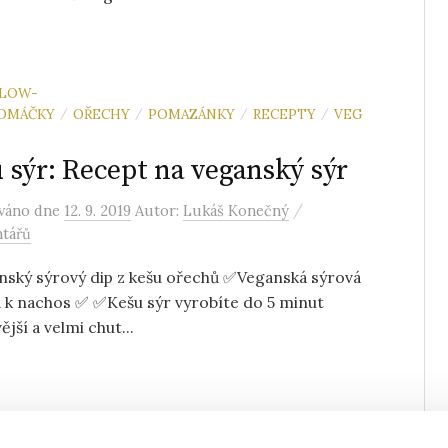
LOW-
OMÁČKY
OŘECHY
POMAZÁNKY
RECEPTY
VEG
/
/
/
/
 sýr: Recept na veganský sýr
/
ováno
dne
12. 9. 2019
Autor:
Lukáš Konečný
tářů
nský sýrový dip z kešu ořechů ✅Veganská sýrová
 k nachos ✅ ✅Kešu sýr vyrobíte do 5 minut
jší a velmi chut...
Y
KEŠU
OŘECHOVÁ MÁSLA
OŘECHY
/
/
/