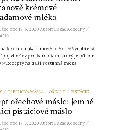
tanově krémové
adamové mléko
/
ováno
dne
18. 6. 2020
Autor:
Lukáš Konečný
tářů
 na luxusní makadamové mléko ✅Vyrobte si
poj vhodný pro keto dietu, který je přitom
 ✅Recepty na další rostlinná mléka
Y
OŘECHOVÁ MÁSLA
OŘECHY
PISTÁCIE
/
/
/
pt ořechové máslo: jemné
cí pistáciové máslo
/
ováno
dne
17. 3. 2020
Autor:
Lukáš Konečný
tářů