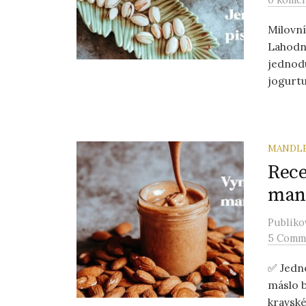
Milovní
Lahodné
jednod
jogurtu,
MANDL
Rece
man
Publik
5 Comm
✅ Jedn
máslo b
kravsk