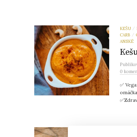
KEŠU
/
CARB
/
ANSKÉ
Kešu
Publik
0 komen
✅ Vega
omáčka
✅Zdravě
RECEPT