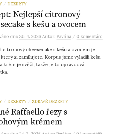
Y
DEZERTY
/
pt: Nejlepší citronový
secake s kešu a ovocem
/
ováno
dne
30. 4. 2026
Autor:
Pavlína
0 komentářů
í citronový cheesecake s kešu a ovocem je
 který si zamilujete. Korpus jsme vyladili kešu
a krém je svěží, takže je to opravdová
tka.
Y
DEZERTY
ZDRAVÉ DEZERTY
/
/
né Raffaello řezy s
rohovým krémem
/
ováno
dne
24. 3. 2026
Autor:
Pavlína
0 komentářů