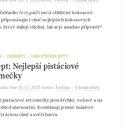
Raffaello řezy patří mezi oblíbené kokosové
 připomínající chuť nejlepších kokosových
, které milují všichni. Jak si je snadno připravit?
Y
DEZERTY
VÁNOČNÍ RECEPTY
/
/
pt: Nejlepší pistáciové
omečky
/
ováno
dne
15. 12. 2025
Autor:
Pavlína
0 komentářů
í pistáciové stromečky jsou křehké, voňavé a na
ohled slavnostní. Kombinují jemné máslové
výraznou chuť a svěží barvu.