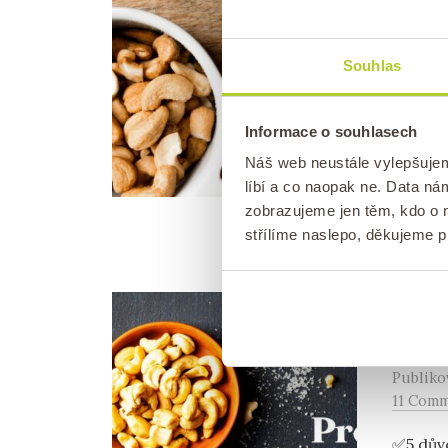
Domá
praž
Souhlas
Publik
0 komen
Informace o souhlasech
✅ Nejle
Náš web neustále vylepšuje
máslo. 
líbí a co naopak ne. Data n
Lahodná
zobrazujeme jen těm, kdo o n
střílíme naslepo, děkujeme 
KEŠU
/
5 dů
Publik
11 Com
✅5 důvo