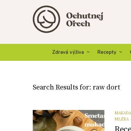
Skip
to
content
Zdravá výživa
Recepty
Search Results for:
raw dort
MAKAD
MLÉKA
Rece