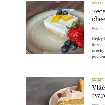
RECEPT
Rece
chee
Publik
Nejlepš
dezert,
ořechy 
pochou
RECEPT
Vláč
tva
Publik