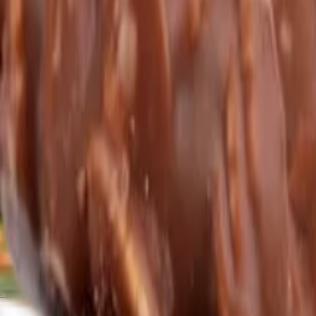
Další kategorie
lis
Zázvor
Ostatní exotické plody
Další kategorie
oce
hy v bílé čokoládě a jogurtu
Ořechová másla s čokoládou
Ořechový mix
oláda
Mléčná čokoláda
Bílá čokoláda
Další kategorie
y
Lékořice a pendreky
Mix cukrovinek
Další kategorie
Ovoce v mléčné čokoládě
Ovoce v bílé čokoládě a jogurtu
Jablečné tru
 oleje
Čokolády bez cukru
Další kategorie
a pasty
Další kategorie