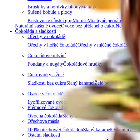
Brusinky a borůvky
Jahody
Maliny
Ostružiny
Černý rybíz
Sušené bobule a plody
Kustovnice čínská goji
Moruše
Mochyně peruánská physa
Naturální sušené ovoce
Ovoce bez přidaného cukru
Nesířené ov
Čokoláda a sladkosti
Ořechy v čokoládě
Ořechy v hořké čokoládě
Ořechy v mléčné čokoládě
Ořec
Čokoládové mlsání
Fondány a nugáty
Čokoládové hrudky a pecky
Hořká čok
Cukrovinky a želé
Sladkosti bez cukru
Slaný karamel
Želé bonbóny a fazolk
Ovoce v čokoládě
Lyofilizované ovoce v čokoládě
Ovoce v hořké čokoládě
Prémiové čokolády
Ovocná čokoláda
Slaný karamel
Čokolády bez palmového
Ořechová másla
100% ořechová
S čokoládou
Slaný karamel
Ostatní másla 
Ostatní sladkosti