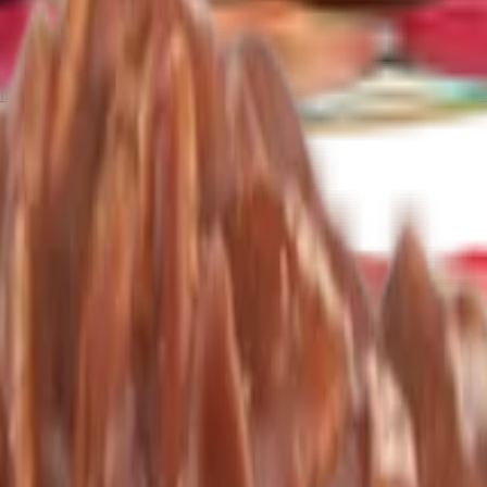
a pasty
Další kategorie
hy v bílé čokoládě
Ořechy se skořicí
Ořechy v tiramisu
Další kategor
tní směsi
alší kategorie
 kategorie
ná semínka
Konopná semínka
Další kategorie
 mix ovoce
Lyofilizované ovoce v čokoládě
Ostatní lyofilizované ovoce
ogurtu
V karobu
Jablečné trubičky máčené v čokoládě
Další kategori