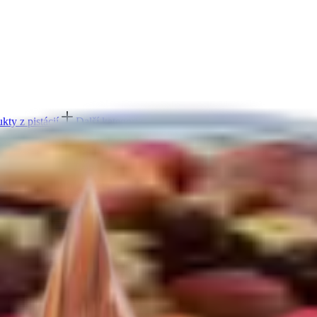
kty z pistácií
Další kategorie
ešu
Další kategorie
ukty z mandlí
Další kategorie