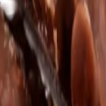
e
 pečení
Další kategorie
kty zdravé snídaně
Další kategorie
Další kategorie
vadla
Další kategorie
a pasty
Další kategorie
a espresso
Značková káva
Další kategorie