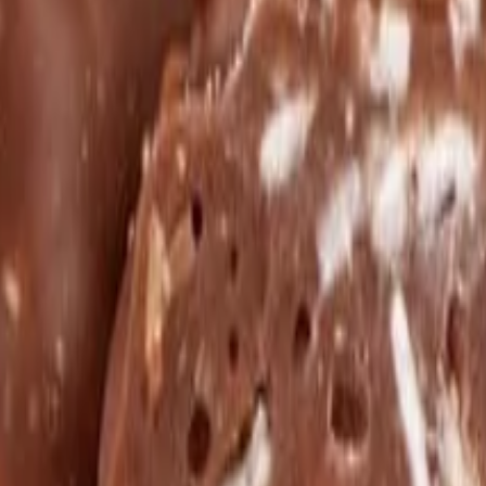
bílé čokoládě a jogurtu
(
29
)
Ořechy v tiramisu
(
6
)
Ořechy se skořicí
(
2
)
Oř
(
38
)
Mléčná čokoláda
(
46
)
Minilentils
(
2
)
Semínka v čokoládě
(
4
)
)
é čokoládě a jogurtu
(
14
)
Ovoce v karobu
(
5
)
Ovoce ve speciálních polev
palmového oleje
(
44
)
Čokolády bez cukru
(
9
)
Holandská čokoláda
(
34
)
Os
u
(
11
)
lem
(
14
)
Želé bonbóny a fazolky
(
17
)
e v čokoládě
(
7
)
Jablečné trubičky máčené v čokoládě
(
6
)
Čokoládové sm