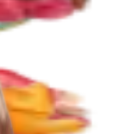
ie
Další kategorie
e