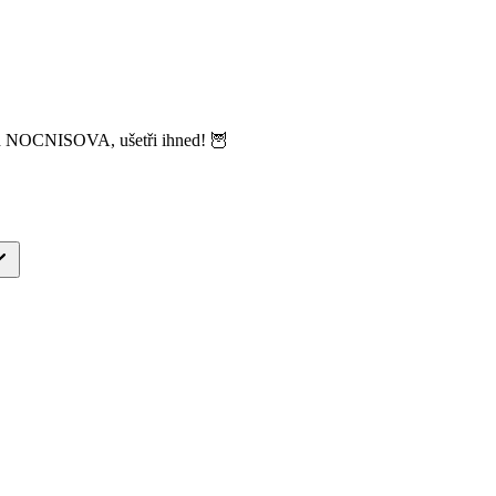
ód NOCNISOVA, ušetři ihned! 🦉