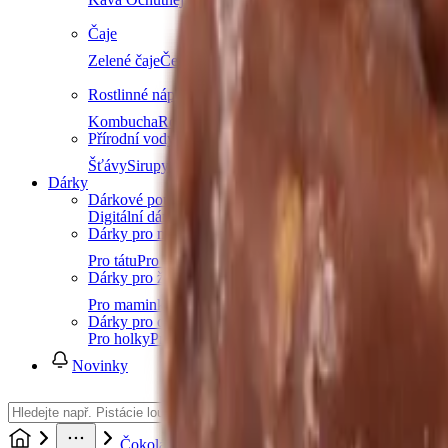
Čaje
Zelené čaje
Černé čaje
Bylinné čaje
Ovocné čaje
Dětské ča
Rostlinné nápoje
Kombucha
Rostlinná mléka
Ostatní nápoje
Další kateg
Přírodní vody a šťávy
Šťávy
Sirupy
Další kategorie
Dárky
Dárkové poukazy
Digitální dárkový poukaz (okamžitě e-mailem)
Dárky pro muže
Pro tátu
Pro dědu
Pro bratra
Pro manžela
Pro přítele
Pro k
Dárky pro ženy
Pro maminku
Pro babičku
Pro sestru
Pro manželku
Pro přít
Dárky pro děti
Pro holky
Pro kluky
Pro teenagery
Pro nejmenší
Novinky
Čokoláda a sladkosti
Čokoládové mlsání