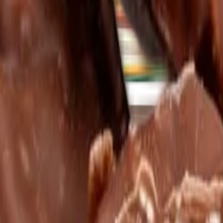
je
Další kategorie
orie
amaráda
Další kategorie
elkyni
Pro kamarádku
Další kategorie