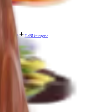
 v čokoládě
Další kategorie
bičky máčené v čokoládě
Další kategorie