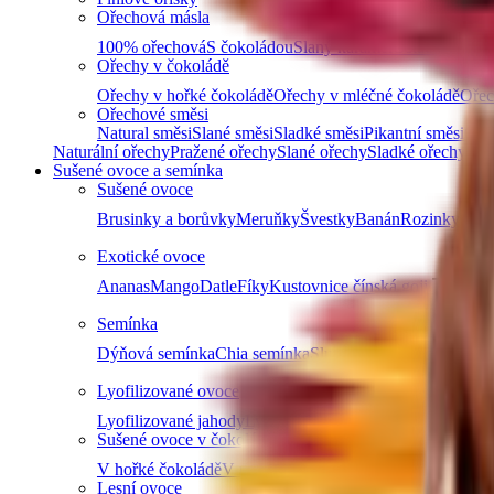
Ořechová másla
100% ořechová
S čokoládou
Slaný karamel
Ostatní másla 
Ořechy v čokoládě
Ořechy v hořké čokoládě
Ořechy v mléčné čokoládě
Ořec
Ořechové směsi
Natural směsi
Slané směsi
Sladké směsi
Pikantní směsi
Osta
Naturální ořechy
Pražené ořechy
Slané ořechy
Sladké ořechy
Sušené ovoce a semínka
Sušené ovoce
Brusinky a borůvky
Meruňky
Švestky
Banán
Rozinky
D
Exotické ovoce
Ananas
Mango
Datle
Fíky
Kustovnice čínská goji
Další
Semínka
Dýňová semínka
Chia semínka
Slunečnicová semínka
Lně
Lyofilizované ovoce
Lyofilizované jahody
Lyofilizované maliny
Lyofilizovaný
Sušené ovoce v čokoládě
V hořké čokoládě
V mléčné čokoládě
V bílé čokoládě a j
Lesní ovoce