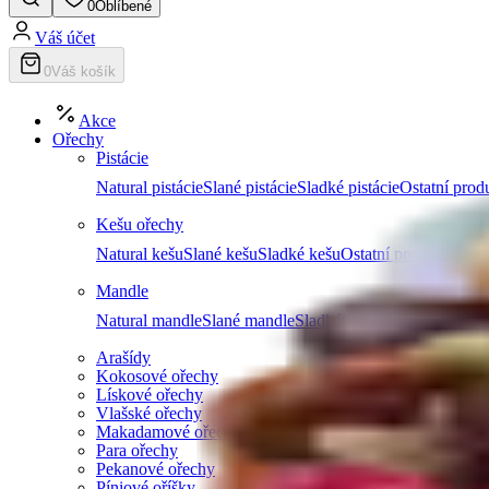
0
Oblíbené
Váš účet
0
Váš košík
Akce
Ořechy
Pistácie
Natural pistácie
Slané pistácie
Sladké pistácie
Ostatní produ
Kešu ořechy
Natural kešu
Slané kešu
Sladké kešu
Ostatní produkty z k
Mandle
Natural mandle
Slané mandle
Sladké mandle
Ostatní prod
Arašídy
Kokosové ořechy
Lískové ořechy
Vlašské ořechy
Makadamové ořechy
Para ořechy
Pekanové ořechy
Píniové oříšky