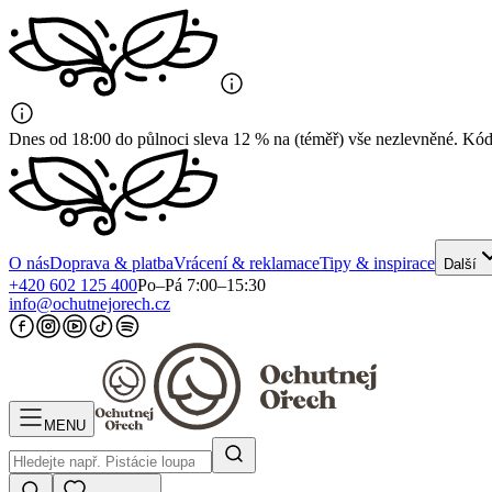
Dnes od 18:00 do půlnoci sleva 12 % na (téměř) vše nezlevněné. K
O nás
Doprava & platba
Vrácení & reklamace
Tipy & inspirace
Další
+420 602 125 400
Po–Pá 7:00–15:30
info@ochutnejorech.cz
MENU