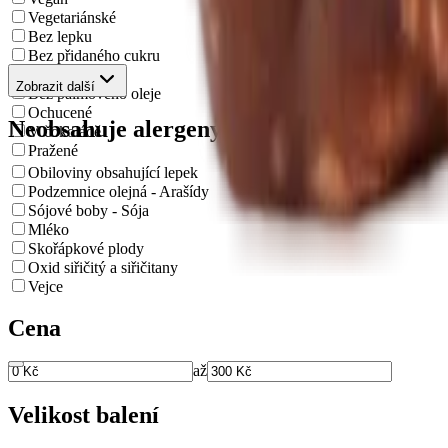
Vegetariánské
Bez lepku
Bez přidaného cukru
Bez Éček
Zobrazit další
Bez palmového oleje
Ochucené
Neobsahuje alergeny
V čokoládě
Pražené
Obiloviny obsahující lepek
Podzemnice olejná - Arašídy
Sójové boby - Sója
Mléko
Skořápkové plody
Oxid siřičitý a siřičitany
Vejce
Cena
až
Velikost balení