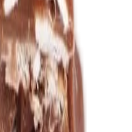
echy v karobu
(
5
)
ách
(
2
)
tatní prémiové čokolády
(
13
)
ěsi
(
21
)