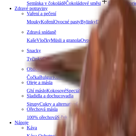
Semínka v čokoládě
Čokoládové směsi
Další kategori
Zdravé potraviny
Vaření a pečení
Mouky
Koření
Ovocné pasty
Bylinky
Doplňky na vaření a
Zdravá snídaně
Kaše
Vločky
Müsli a granola
Ovoce do müsli
Další produ
Snacky
Tyčinky
Crackery
Bezlepkové křupky
Chalva
Sušenky
Obiloviny a luštěniny
Čočka
Bulgur
Kuskus
Těstoviny
Další kategorie
Oleje a másla
Ghí máslo
Kokosové
Speciální oleje
Další kategorie
Sladidla a dochucovadla
Sirupy
Cukry a alternativní sladidla
Koření
Asijská ochuco
Ořechová másla
100% ořechová
S čokoládou
Slaný karamel
Ostatní másla 
Nápoje
Káva
Káva Ochutnej Ořech
Africká káva
Americká káva
Káva n