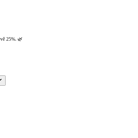
evě 25%. 🌿