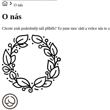
O nás
O nás
Chcete znát podrobněji náš příběh? To jsme moc rádi a velice nás to za