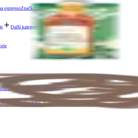
a espresso
Značková káva
Další kategorie
je
Další kategorie
orie
amaráda
Další kategorie
elkyni
Pro kamarádku
Další kategorie