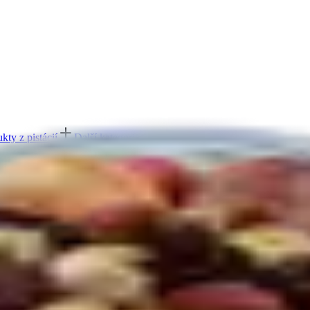
kty z pistácií
Další kategorie
ešu
Další kategorie
ukty z mandlí
Další kategorie