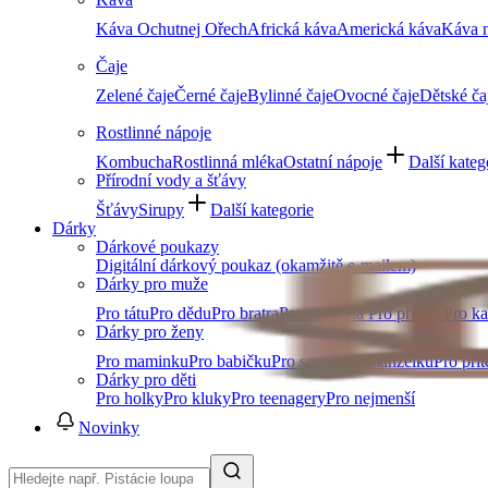
Káva Ochutnej Ořech
Africká káva
Americká káva
Káva n
Čaje
Zelené čaje
Černé čaje
Bylinné čaje
Ovocné čaje
Dětské ča
Rostlinné nápoje
Kombucha
Rostlinná mléka
Ostatní nápoje
Další kateg
Přírodní vody a šťávy
Šťávy
Sirupy
Další kategorie
Dárky
Dárkové poukazy
Digitální dárkový poukaz (okamžitě e-mailem)
Dárky pro muže
Pro tátu
Pro dědu
Pro bratra
Pro manžela
Pro přítele
Pro k
Dárky pro ženy
Pro maminku
Pro babičku
Pro sestru
Pro manželku
Pro přít
Dárky pro děti
Pro holky
Pro kluky
Pro teenagery
Pro nejmenší
Novinky