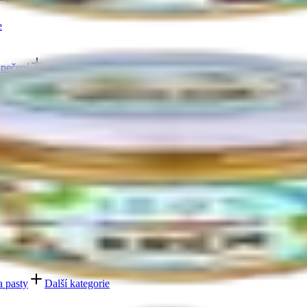
e
 pečení
Další kategorie
kty zdravé snídaně
Další kategorie
Další kategorie
vadla
Další kategorie
a pasty
Další kategorie