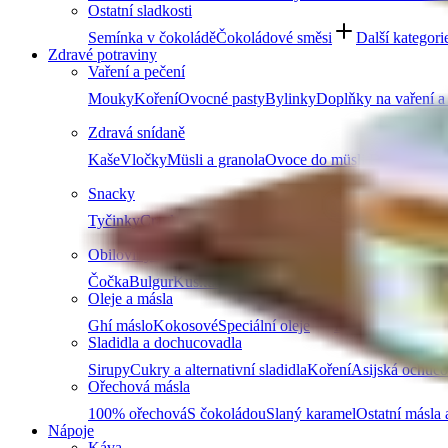
Ostatní sladkosti
Semínka v čokoládě
Čokoládové směsi
Další kategori
Zdravé potraviny
Vaření a pečení
Mouky
Koření
Ovocné pasty
Bylinky
Doplňky na vaření a
Zdravá snídaně
Kaše
Vločky
Müsli a granola
Ovoce do müsli
Další produ
Snacky
Tyčinky
Crackery
Bezlepkové křupky
Chalva
Sušenky
Obiloviny a luštěniny
Čočka
Bulgur
Kuskus
Těstoviny
Další kategorie
Oleje a másla
Ghí máslo
Kokosové
Speciální oleje
Další kategorie
Sladidla a dochucovadla
Sirupy
Cukry a alternativní sladidla
Koření
Asijská ochuco
Ořechová másla
100% ořechová
S čokoládou
Slaný karamel
Ostatní másla 
Nápoje
Káva