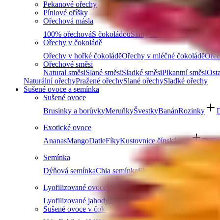
Pekanové ořechy
Píniové oříšky
Ořechová másla
100% ořechová
S čokoládou
Slaný karamel
Ostatní másla 
Ořechy v čokoládě
Ořechy v hořké čokoládě
Ořechy v mléčné čokoládě
Ořec
Ořechové směsi
Natural směsi
Slané směsi
Sladké směsi
Pikantní směsi
Osta
Naturální ořechy
Pražené ořechy
Slané ořechy
Sladké ořechy
Sušené ovoce a semínka
Sušené ovoce
Brusinky a borůvky
Meruňky
Švestky
Banán
Rozinky
D
Exotické ovoce
Ananas
Mango
Datle
Fíky
Kustovnice čínská goji
Další
Semínka
Dýňová semínka
Chia semínka
Slunečnicová semínka
Lně
Lyofilizované ovoce
Lyofilizované jahody
Lyofilizované maliny
Lyofilizovaný
Sušené ovoce v čokoládě