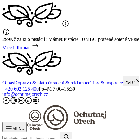
299Kč za kilo pistácií? Máme‼️Pistácie JUMBO pražené solené ve sl
Více informací
O nás
Doprava & platba
Vrácení & reklamace
Tipy & inspirace
Další
+420 602 125 400
Po–Pá 7:00–15:30
info@ochutnejorech.cz
MENU