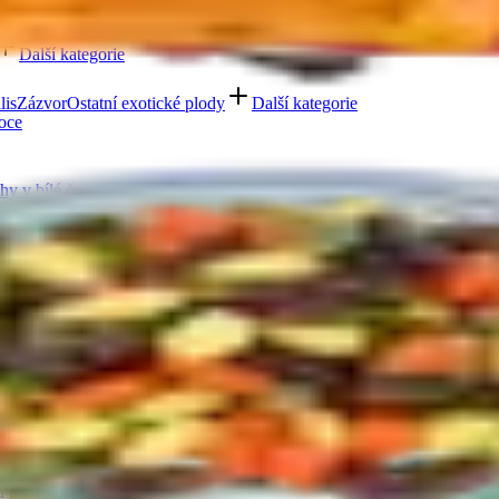
ogurtu
V karobu
Jablečné trubičky máčené v čokoládě
Další kategori
Další kategorie
lis
Zázvor
Ostatní exotické plody
Další kategorie
oce
hy v bílé čokoládě a jogurtu
Ořechová másla s čokoládou
Ořechový mix
oláda
Mléčná čokoláda
Bílá čokoláda
Další kategorie
y
Lékořice a pendreky
Mix cukrovinek
Další kategorie
Ovoce v mléčné čokoládě
Ovoce v bílé čokoládě a jogurtu
Jablečné tru
 oleje
Čokolády bez cukru
Další kategorie
a pasty
Další kategorie