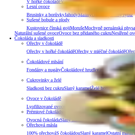
V hořké čokoládě
V mléčné čokoládě
V bílé čokoládě a j
Lesní ovoce
Brusinky a borůvky
Jahody
Maliny
Ostružiny
Černý rybíz
Sušené bobule a plody
Kustovnice čínská goji
Moruše
Mochyně peruánská physa
Naturální sušené ovoce
Ovoce bez přidaného cukru
Nesířené ov
Čokoláda a sladkosti
Ořechy v čokoládě
Ořechy v hořké čokoládě
Ořechy v mléčné čokoládě
Ořec
Čokoládové mlsání
Fondány a nugáty
Čokoládové hrudky a pecky
Hořká čok
Cukrovinky a želé
Sladkosti bez cukru
Slaný karamel
Želé bonbóny a fazolk
Ovoce v čokoládě
Lyofilizované ovoce v čokoládě
Ovoce v hořké čokoládě
Prémiové čokolády
Ovocná čokoláda
Slaný karamel
Čokolády bez palmového
Ořechová másla
100% ořechová
S čokoládou
Slaný karamel
Ostatní másla 