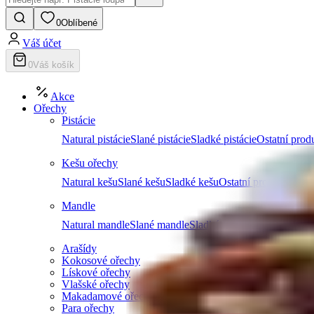
0
Oblíbené
Váš účet
0
Váš košík
Akce
Ořechy
Pistácie
Natural pistácie
Slané pistácie
Sladké pistácie
Ostatní produ
Kešu ořechy
Natural kešu
Slané kešu
Sladké kešu
Ostatní produkty z k
Mandle
Natural mandle
Slané mandle
Sladké mandle
Ostatní prod
Arašídy
Kokosové ořechy
Lískové ořechy
Vlašské ořechy
Makadamové ořechy
Para ořechy