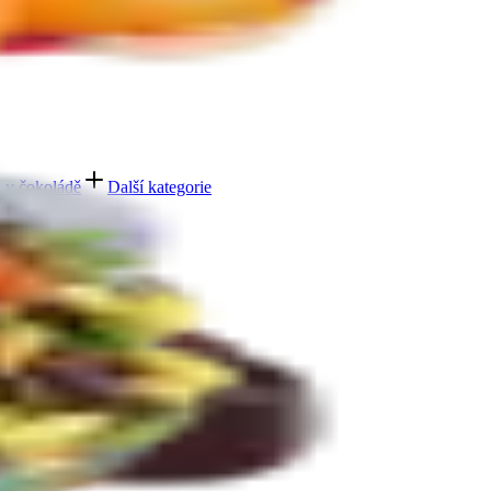
e
 v čokoládě
Další kategorie
bičky máčené v čokoládě
Další kategorie