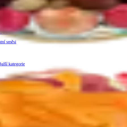
a pasty
Další kategorie
hy v bílé čokoládě
Ořechy se skořicí
Ořechy v tiramisu
Další kategor
tní směsi
alší kategorie
 kategorie
ná semínka
Konopná semínka
Další kategorie
 mix ovoce
Lyofilizované ovoce v čokoládě
Ostatní lyofilizované ovoce