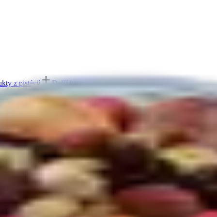
kty z pistácií
Další kategorie
ešu
Další kategorie
ukty z mandlí
Další kategorie