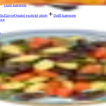
Další kategorie
lis
Zázvor
Ostatní exotické plody
Další kategorie
oce
hy v bílé čokoládě a jogurtu
Ořechová másla s čokoládou
Ořechový mix
oláda
Mléčná čokoláda
Bílá čokoláda
Další kategorie
y
Lékořice a pendreky
Mix cukrovinek
Další kategorie
Ovoce v mléčné čokoládě
Ovoce v bílé čokoládě a jogurtu
Jablečné tru
 oleje
Čokolády bez cukru
Další kategorie
a pasty
Další kategorie