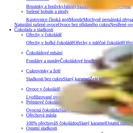
Brusinky a borůvky
Jahody
Maliny
Ostružiny
Černý rybíz
Sušené bobule a plody
Kustovnice čínská goji
Moruše
Mochyně peruánská physa
Naturální sušené ovoce
Ovoce bez přidaného cukru
Nesířené ov
Čokoláda a sladkosti
Ořechy v čokoládě
Ořechy v hořké čokoládě
Ořechy v mléčné čokoládě
Ořec
Čokoládové mlsání
Fondány a nugáty
Čokoládové hrudky a pecky
Hořká čok
Cukrovinky a želé
Sladkosti bez cukru
Slaný karamel
Želé bonbóny a fazolk
Ovoce v čokoládě
Lyofilizované ovoce v čokoládě
Ovoce v hořké čokoládě
Prémiové čokolády
Ovocná čokoláda
Slaný karamel
Čokolády bez palmového
Ořechová másla
100% ořechová
S čokoládou
Slaný karamel
Ostatní másla 
Ostatní sladkosti