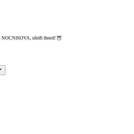
ód NOCNISOVA, ušetři ihned! 🦉