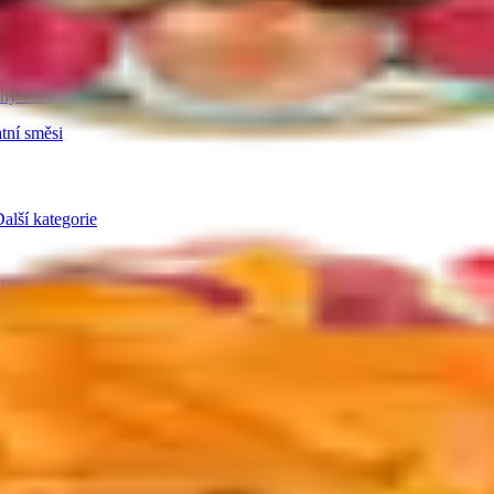
a pasty
Další kategorie
hy v bílé čokoládě
Ořechy se skořicí
Ořechy v tiramisu
Další kategor
tní směsi
alší kategorie
 kategorie
ná semínka
Konopná semínka
Další kategorie
 mix ovoce
Lyofilizované ovoce v čokoládě
Ostatní lyofilizované ovoce
ogurtu
V karobu
Jablečné trubičky máčené v čokoládě
Další kategori