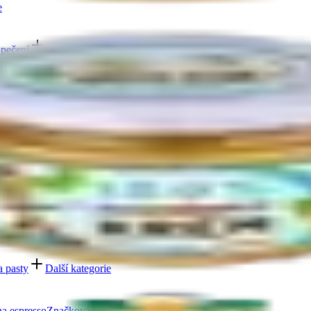
e
 pečení
Další kategorie
kty zdravé snídaně
Další kategorie
Další kategorie
vadla
Další kategorie
a pasty
Další kategorie
a espresso
Značková káva
Další kategorie