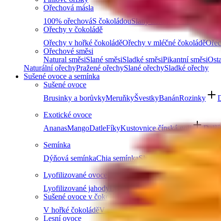
Ořechová másla
100% ořechová
S čokoládou
Slaný karamel
Ostatní másla 
Ořechy v čokoládě
Ořechy v hořké čokoládě
Ořechy v mléčné čokoládě
Ořec
Ořechové směsi
Natural směsi
Slané směsi
Sladké směsi
Pikantní směsi
Osta
Naturální ořechy
Pražené ořechy
Slané ořechy
Sladké ořechy
Sušené ovoce a semínka
Sušené ovoce
Brusinky a borůvky
Meruňky
Švestky
Banán
Rozinky
D
Exotické ovoce
Ananas
Mango
Datle
Fíky
Kustovnice čínská goji
Další
Semínka
Dýňová semínka
Chia semínka
Slunečnicová semínka
Lně
Lyofilizované ovoce
Lyofilizované jahody
Lyofilizované maliny
Lyofilizovaný
Sušené ovoce v čokoládě
V hořké čokoládě
V mléčné čokoládě
V bílé čokoládě a j
Lesní ovoce