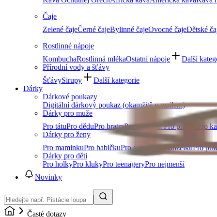
Čaje
Zelené čaje
Černé čaje
Bylinné čaje
Ovocné čaje
Dětské ča
Rostlinné nápoje
Kombucha
Rostlinná mléka
Ostatní nápoje
Další kateg
Přírodní vody a šťávy
Šťávy
Sirupy
Další kategorie
Dárky
Dárkové poukazy
Digitální dárkový poukaz (okamžitě e-mailem)
Dárky pro muže
Pro tátu
Pro dědu
Pro bratra
Pro manžela
Pro přítele
Pro k
Dárky pro ženy
Pro maminku
Pro babičku
Pro sestru
Pro manželku
Pro přít
Dárky pro děti
Pro holky
Pro kluky
Pro teenagery
Pro nejmenší
Novinky
Časté dotazy