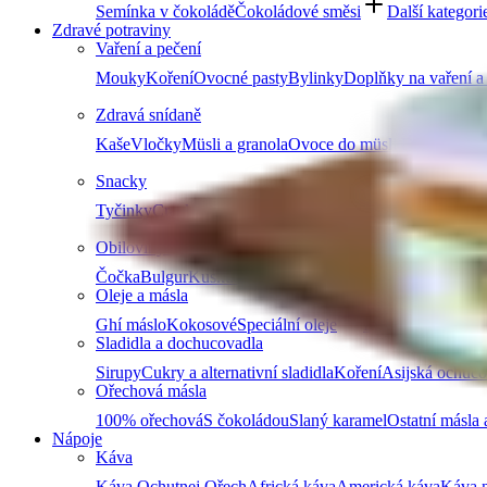
Semínka v čokoládě
Čokoládové směsi
Další kategori
Zdravé potraviny
Vaření a pečení
Mouky
Koření
Ovocné pasty
Bylinky
Doplňky na vaření a
Zdravá snídaně
Kaše
Vločky
Müsli a granola
Ovoce do müsli
Další produ
Snacky
Tyčinky
Crackery
Bezlepkové křupky
Chalva
Sušenky
Obiloviny a luštěniny
Čočka
Bulgur
Kuskus
Těstoviny
Další kategorie
Oleje a másla
Ghí máslo
Kokosové
Speciální oleje
Další kategorie
Sladidla a dochucovadla
Sirupy
Cukry a alternativní sladidla
Koření
Asijská ochuco
Ořechová másla
100% ořechová
S čokoládou
Slaný karamel
Ostatní másla 
Nápoje
Káva
Káva Ochutnej Ořech
Africká káva
Americká káva
Káva n