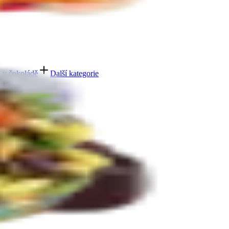
 v čokoládě
Další kategorie
bičky máčené v čokoládě
Další kategorie