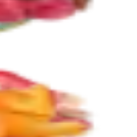
ie
Další kategorie
e