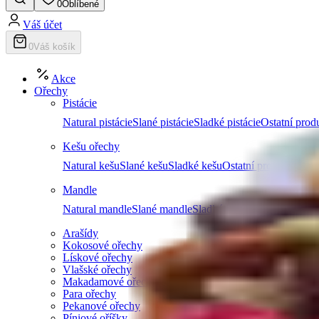
0
Oblíbené
Váš účet
0
Váš košík
Akce
Ořechy
Pistácie
Natural pistácie
Slané pistácie
Sladké pistácie
Ostatní produ
Kešu ořechy
Natural kešu
Slané kešu
Sladké kešu
Ostatní produkty z k
Mandle
Natural mandle
Slané mandle
Sladké mandle
Ostatní prod
Arašídy
Kokosové ořechy
Lískové ořechy
Vlašské ořechy
Makadamové ořechy
Para ořechy
Pekanové ořechy
Píniové oříšky