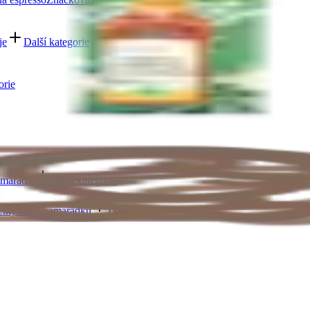
je
Další kategorie
orie
amaráda
Další kategorie
elkyni
Pro kamarádku
Další kategorie