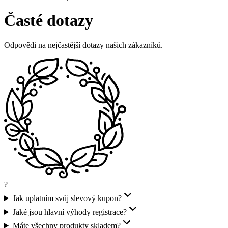
Časté dotazy
Odpovědi na nejčastější dotazy našich zákazníků.
?
Jak uplatním svůj slevový kupon?
Jaké jsou hlavní výhody registrace?
Máte všechny produkty skladem?