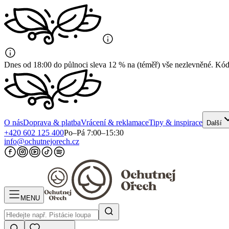
Dnes od 18:00 do půlnoci sleva 12 % na (téměř) vše nezlevněné. K
O nás
Doprava & platba
Vrácení & reklamace
Tipy & inspirace
Další
+420 602 125 400
Po–Pá 7:00–15:30
info@ochutnejorech.cz
MENU