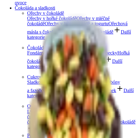
ovoce
Čokoláda a sladkosti
Ořechy v čokoládě
Ořechy v hořké čokoládě
Ořechy v mléčné
čokoládě
Ořechy v bílé čokoládě a jogurtu
Ořechová
másla s čokoládou
Ořechový mix v čokoládě
Další
kategorie
Čokoládové mlsání
Fondány a nugáty
Čokoládové hrudky a pecky
Hořká
čokoláda
Mléčná čokoláda
Bílá čokoláda
Další
kategorie
Cukrovinky a želé
Sladkosti bez cukru
Slaný karamel
Želé bonbóny
a fazolky
Lékořice a pendreky
Mix cukrovinek
Další
kategorie
Ovoce v čokoládě
Lyofilizované ovoce v čokoládě
Ovoce v hořké
čokoládě
Ovoce v mléčné čokoládě
Ovoce v bílé
čokoládě a jogurtu
Jablečné trubičky máčené v čokoládě
Další kategorie
Prémiové čokolády