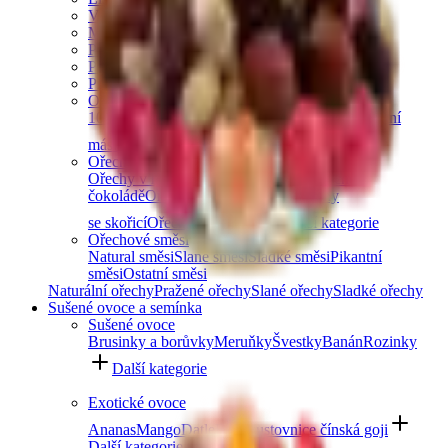
Vlašské ořechy
Makadamové ořechy
Para ořechy
Pekanové ořechy
Píniové oříšky
Ořechová másla
100% ořechová
S čokoládou
Slaný karamel
Ostatní
másla a pasty
Další kategorie
Ořechy v čokoládě
Ořechy v hořké čokoládě
Ořechy v mléčné
čokoládě
Ořechy v bílé čokoládě
Ořechy
se skořicí
Ořechy v tiramisu
Další kategorie
Ořechové směsi
Natural směsi
Slané směsi
Sladké směsi
Pikantní
směsi
Ostatní směsi
Naturální ořechy
Pražené ořechy
Slané ořechy
Sladké ořechy
Sušené ovoce a semínka
Sušené ovoce
Brusinky a borůvky
Meruňky
Švestky
Banán
Rozinky
Další kategorie
Exotické ovoce
Ananas
Mango
Datle
Fíky
Kustovnice čínská goji
Další kategorie