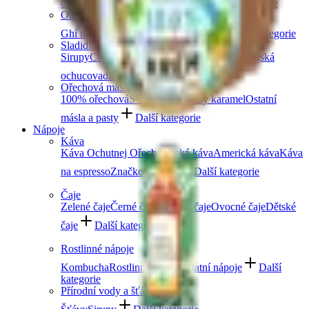
Čočka
Bulgur
Kuskus
Těstoviny
Další kategorie
Oleje a másla
Ghí máslo
Kokosové
Speciální oleje
Další kategorie
Sladidla a dochucovadla
Sirupy
Cukry a alternativní sladidla
Koření
Asijská
ochucovadla
Další kategorie
Ořechová másla
100% ořechová
S čokoládou
Slaný karamel
Ostatní
másla a pasty
Další kategorie
Nápoje
Káva
Káva Ochutnej Ořech
Africká káva
Americká káva
Káva
na espresso
Značková káva
Další kategorie
Čaje
Zelené čaje
Černé čaje
Bylinné čaje
Ovocné čaje
Dětské
čaje
Další kategorie
Rostlinné nápoje
Kombucha
Rostlinná mléka
Ostatní nápoje
Další
kategorie
Přírodní vody a šťávy