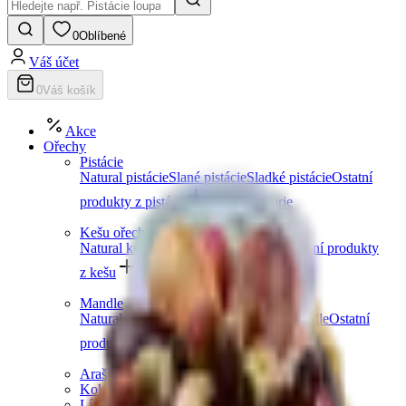
0
Oblíbené
Váš účet
0
Váš košík
Akce
Ořechy
Pistácie
Natural pistácie
Slané pistácie
Sladké pistácie
Ostatní
produkty z pistácií
Další kategorie
Kešu ořechy
Natural kešu
Slané kešu
Sladké kešu
Ostatní produkty
z kešu
Další kategorie
Mandle
Natural mandle
Slané mandle
Sladké mandle
Ostatní
produkty z mandlí
Další kategorie
Arašídy
Kokosové ořechy
Lískové ořechy