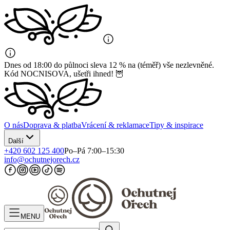
Dnes od 18:00 do půlnoci sleva 12 % na (téměř) vše nezlevněné.
Kód NOCNISOVA, ušetři ihned! 🦉
O nás
Doprava & platba
Vrácení & reklamace
Tipy & inspirace
Další
+420 602 125 400
Po–Pá 7:00–15:30
info@ochutnejorech.cz
MENU