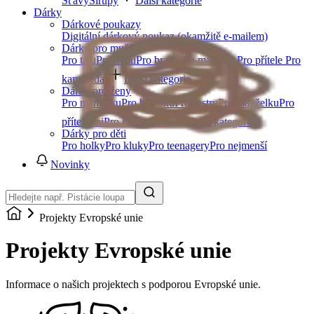
Šťávy
Sirupy
Další kategorie
Dárky
Dárkové poukazy
Digitální dárkový poukaz (okamžitě e-mailem)
Dárky pro muže
Pro tátu
Pro dědu
Pro bratra
Pro manžela
Pro přítele
Pro
kamaráda
Další kategorie
Dárky pro ženy
Pro maminku
Pro babičku
Pro sestru
Pro manželku
Pro
přítelkyni
Pro kamarádku
Další kategorie
Dárky pro děti
Pro holky
Pro kluky
Pro teenagery
Pro nejmenší
Novinky
Projekty Evropské unie
Projekty Evropské unie
Informace o našich projektech s podporou Evropské unie.