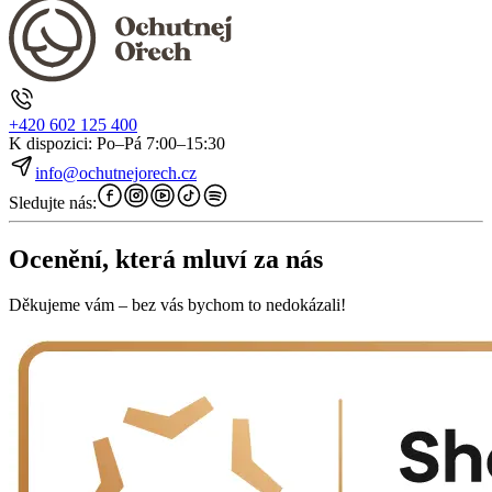
+420 602 125 400
K dispozici: Po–Pá 7:00–15:30
info@ochutnejorech.cz
Sledujte nás:
Ocenění, která mluví za nás
Děkujeme vám – bez vás bychom to nedokázali!