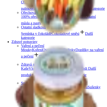
Ovocná čokoláda
Slaný karamel
Čokolády bez
palmového oleje
Čokolády bez cukru
Další kategorie
Ořechová másla
100% ořechová
S čokoládou
Slaný karamel
Ostatní
másla a pasty
Další kategorie
Ostatní sladkosti
Semínka v čokoládě
Čokoládové směsi
Další
kategorie
Zdravé potraviny
Vaření a pečení
Mouky
Koření
Ovocné pasty
Bylinky
Doplňky na vaření
a pečení
Další kategorie
Zdravá snídaně
Kaše
Vločky
Müsli a granola
Ovoce do müsli
Další
produkty zdravé snídaně
Další kategorie
Snacky
Tyčinky
Crackery
Bezlepkové křupky
Chalva
Sušenky
Další kategorie
Obiloviny a luštěniny