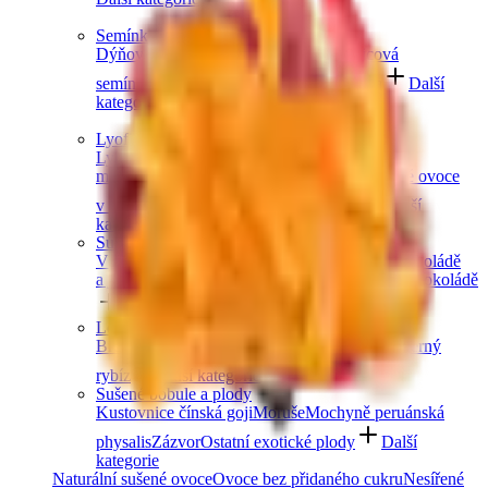
Semínka
Dýňová semínka
Chia semínka
Slunečnicová
semínka
Lněná semínka
Konopná semínka
Další
kategorie
Lyofilizované ovoce
Lyofilizované jahody
Lyofilizované
maliny
Lyofilizovaný mix ovoce
Lyofilizované ovoce
v čokoládě
Ostatní lyofilizované ovoce
Další
kategorie
Sušené ovoce v čokoládě
V hořké čokoládě
V mléčné čokoládě
V bílé čokoládě
a jogurtu
V karobu
Jablečné trubičky máčené v čokoládě
Další kategorie
Lesní ovoce
Brusinky a borůvky
Jahody
Maliny
Ostružiny
Černý
rybíz
Další kategorie
Sušené bobule a plody
Kustovnice čínská goji
Moruše
Mochyně peruánská
physalis
Zázvor
Ostatní exotické plody
Další
kategorie
Naturální sušené ovoce
Ovoce bez přidaného cukru
Nesířené