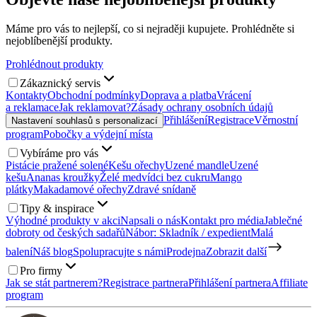
Máme pro vás to nejlepší, co si nejraději kupujete. Prohlédněte si
nejoblíbenější produkty.
Prohlédnout produkty
Zákaznický servis
Kontakty
Obchodní podmínky
Doprava a platba
Vrácení
a reklamace
Jak reklamovat?
Zásady ochrany osobních údajů
Přihlášení
Registrace
Věrnostní
Nastavení souhlasů s personalizací
program
Pobočky a výdejní místa
Vybíráme pro vás
Pistácie pražené solené
Kešu ořechy
Uzené mandle
Uzené
kešu
Ananas kroužky
Želé medvídci bez cukru
Mango
plátky
Makadamové ořechy
Zdravé snídaně
Tipy & inspirace
Výhodné produkty v akci
Napsali o nás
Kontakt pro média
Jablečné
dobroty od českých sadařů
Nábor: Skladník / expedient
Malá
balení
Náš blog
Spolupracujte s námi
Prodejna
Zobrazit další
Pro firmy
Jak se stát partnerem?
Registrace partnera
Přihlášení partnera
Affiliate
program