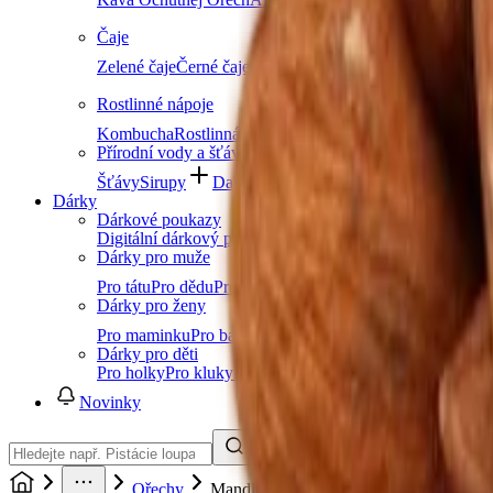
Čaje
Zelené čaje
Černé čaje
Bylinné čaje
Ovocné čaje
Dětské ča
Rostlinné nápoje
Kombucha
Rostlinná mléka
Ostatní nápoje
Další kateg
Přírodní vody a šťávy
Šťávy
Sirupy
Další kategorie
Dárky
Dárkové poukazy
Digitální dárkový poukaz (okamžitě e-mailem)
Dárky pro muže
Pro tátu
Pro dědu
Pro bratra
Pro manžela
Pro přítele
Pro k
Dárky pro ženy
Pro maminku
Pro babičku
Pro sestru
Pro manželku
Pro přít
Dárky pro děti
Pro holky
Pro kluky
Pro teenagery
Pro nejmenší
Novinky
Ořechy
Mandle