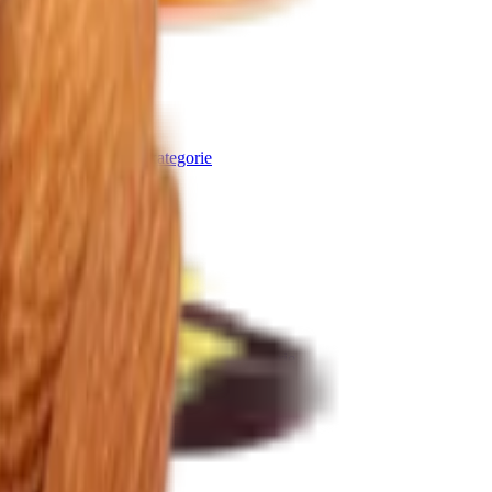
 v čokoládě
Další kategorie
bičky máčené v čokoládě
Další kategorie