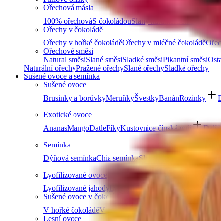
Ořechová másla
100% ořechová
S čokoládou
Slaný karamel
Ostatní másla 
Ořechy v čokoládě
Ořechy v hořké čokoládě
Ořechy v mléčné čokoládě
Ořec
Ořechové směsi
Natural směsi
Slané směsi
Sladké směsi
Pikantní směsi
Osta
Naturální ořechy
Pražené ořechy
Slané ořechy
Sladké ořechy
Sušené ovoce a semínka
Sušené ovoce
Brusinky a borůvky
Meruňky
Švestky
Banán
Rozinky
D
Exotické ovoce
Ananas
Mango
Datle
Fíky
Kustovnice čínská goji
Další
Semínka
Dýňová semínka
Chia semínka
Slunečnicová semínka
Lně
Lyofilizované ovoce
Lyofilizované jahody
Lyofilizované maliny
Lyofilizovaný
Sušené ovoce v čokoládě
V hořké čokoládě
V mléčné čokoládě
V bílé čokoládě a j
Lesní ovoce