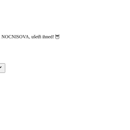
ód NOCNISOVA, ušetři ihned! 🦉