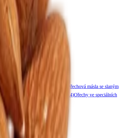
echová másla
(
43
)
6
)
Ořechová másla s čokoládou
(
11
)
Ořechová másla se slaným
arobu
(
6
)
Ořechový mix v čokoládě
(
14
)
Ořechy ve speciálních