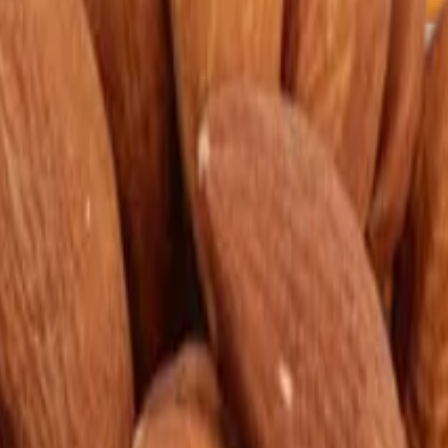
Další kategorie
lis
Zázvor
Ostatní exotické plody
Další kategorie
oce
hy v bílé čokoládě a jogurtu
Ořechová másla s čokoládou
Ořechový mix
oláda
Mléčná čokoláda
Bílá čokoláda
Další kategorie
y
Lékořice a pendreky
Mix cukrovinek
Další kategorie
Ovoce v mléčné čokoládě
Ovoce v bílé čokoládě a jogurtu
Jablečné tru
 oleje
Čokolády bez cukru
Další kategorie
a pasty
Další kategorie