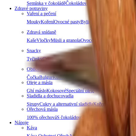
Semínka v čokoládě
Čokoládové směsi
Další kategori
Zdravé potraviny
Vaření a pečení
Mouky
Koření
Ovocné pasty
Bylinky
Doplňky na vaření a
Zdravá snídaně
Kaše
Vločky
Müsli a granola
Ovoce do müsli
Další produ
Snacky
Tyčinky
Crackery
Bezlepkové křupky
Chalva
Sušenky
Obiloviny a luštěniny
Čočka
Bulgur
Kuskus
Těstoviny
Další kategorie
Oleje a másla
Ghí máslo
Kokosové
Speciální oleje
Další kategorie
Sladidla a dochucovadla
Sirupy
Cukry a alternativní sladidla
Koření
Asijská ochuco
Ořechová másla
100% ořechová
S čokoládou
Slaný karamel
Ostatní másla 
Nápoje
Káva
Káva Ochutnej Ořech
Africká káva
Americká káva
Káva n