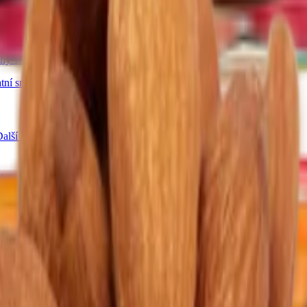
a pasty
Další kategorie
hy v bílé čokoládě
Ořechy se skořicí
Ořechy v tiramisu
Další kategor
tní směsi
alší kategorie
 kategorie
ná semínka
Konopná semínka
Další kategorie
 mix ovoce
Lyofilizované ovoce v čokoládě
Ostatní lyofilizované ovoce
ogurtu
V karobu
Jablečné trubičky máčené v čokoládě
Další kategori