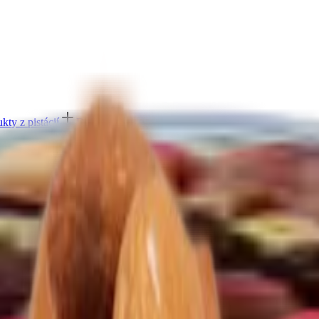
kty z pistácií
Další kategorie
ešu
Další kategorie
ukty z mandlí
Další kategorie