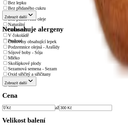
Bez lepku
Bez přidaného cukru
Bez Éček
Zobrazit další
Bez palmového oleje
Naturální
Neobsahuje alergeny
Ochucené
V čokoládě
Pražené
Obiloviny obsahující lepek
Podzemnice olejná - Arašídy
Sójové boby - Sója
Mléko
Skořápkové plody
Sezamová semena - Sezam
Oxid siřičitý a siřičitany
Vejce
Zobrazit další
Celer
Cena
až
Velikost balení