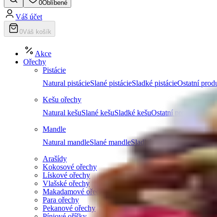
0
Oblíbené
Váš účet
0
Váš košík
Akce
Ořechy
Pistácie
Natural pistácie
Slané pistácie
Sladké pistácie
Ostatní produ
Kešu ořechy
Natural kešu
Slané kešu
Sladké kešu
Ostatní produkty z k
Mandle
Natural mandle
Slané mandle
Sladké mandle
Ostatní prod
Arašídy
Kokosové ořechy
Lískové ořechy
Vlašské ořechy
Makadamové ořechy
Para ořechy
Pekanové ořechy
Píniové oříšky