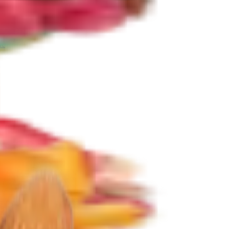
ie
Další kategorie
e