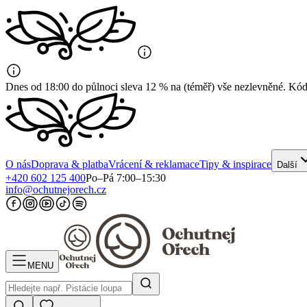
Dnes od 18:00 do půlnoci sleva 12 % na (téměř) vše nezlevněné. K
O nás
Doprava & platba
Vrácení & reklamace
Tipy & inspirace
Další
+420 602 125 400
Po–Pá 7:00–15:30
info@ochutnejorech.cz
MENU