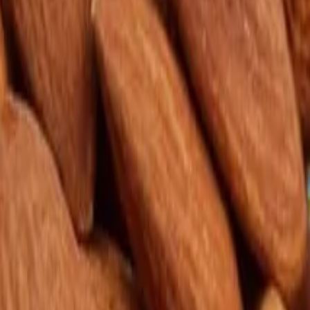
e
 pečení
Další kategorie
kty zdravé snídaně
Další kategorie
Další kategorie
vadla
Další kategorie
a pasty
Další kategorie
a espresso
Značková káva
Další kategorie