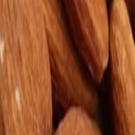
je
Další kategorie
orie
amaráda
Další kategorie
elkyni
Pro kamarádku
Další kategorie