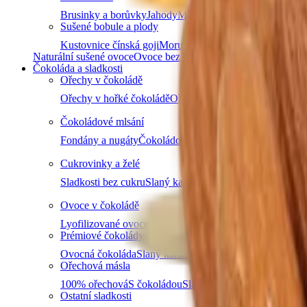
Brusinky a borůvky
Jahody
Maliny
Ostružiny
Černý rybíz
Sušené bobule a plody
Kustovnice čínská goji
Moruše
Mochyně peruánská physa
Naturální sušené ovoce
Ovoce bez přidaného cukru
Nesířené ov
Čokoláda a sladkosti
Ořechy v čokoládě
Ořechy v hořké čokoládě
Ořechy v mléčné čokoládě
Ořec
Čokoládové mlsání
Fondány a nugáty
Čokoládové hrudky a pecky
Hořká čok
Cukrovinky a želé
Sladkosti bez cukru
Slaný karamel
Želé bonbóny a fazolk
Ovoce v čokoládě
Lyofilizované ovoce v čokoládě
Ovoce v hořké čokoládě
Prémiové čokolády
Ovocná čokoláda
Slaný karamel
Čokolády bez palmového
Ořechová másla
100% ořechová
S čokoládou
Slaný karamel
Ostatní másla 
Ostatní sladkosti