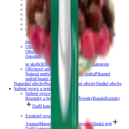
Vlašské ořechy
Makadamové ořechy
Para ořechy
Pekanové ořechy
Píniové oříšky
Ořechová másla
100% ořechová
S čokoládou
Slaný karamel
Ostatní
másla a pasty
Další kategorie
Ořechy v čokoládě
Ořechy v hořké čokoládě
Ořechy v mléčné
čokoládě
Ořechy v bílé čokoládě
Ořechy
se skořicí
Ořechy v tiramisu
Další kategorie
Ořechové směsi
Natural směsi
Slané směsi
Sladké směsi
Pikantní
směsi
Ostatní směsi
Naturální ořechy
Pražené ořechy
Slané ořechy
Sladké ořechy
Sušené ovoce a semínka
Sušené ovoce
Brusinky a borůvky
Meruňky
Švestky
Banán
Rozinky
Další kategorie
Exotické ovoce
Ananas
Mango
Datle
Fíky
Kustovnice čínská goji
Další kategorie