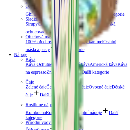
Čočka
Bulgur
Kuskus
Těstoviny
Další kategorie
Oleje a másla
Ghí máslo
Kokosové
Speciální oleje
Další kategorie
Sladidla a dochucovadla
Sirupy
Cukry a alternativní sladidla
Koření
Asijská
ochucovadla
Další kategorie
Ořechová másla
100% ořechová
S čokoládou
Slaný karamel
Ostatní
másla a pasty
Další kategorie
Nápoje
Káva
Káva Ochutnej Ořech
Africká káva
Americká káva
Káva
na espresso
Značková káva
Další kategorie
Čaje
Zelené čaje
Černé čaje
Bylinné čaje
Ovocné čaje
Dětské
čaje
Další kategorie
Rostlinné nápoje
Kombucha
Rostlinná mléka
Ostatní nápoje
Další
kategorie
Přírodní vody a šťávy