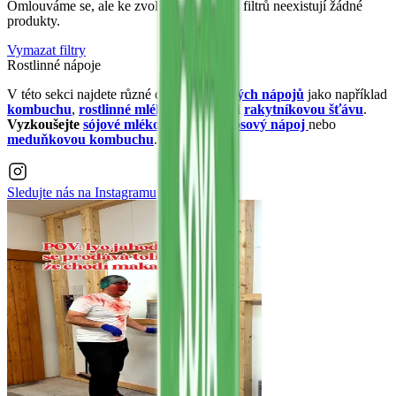
Omlouváme se, ale ke zvolené kombinaci filtrů neexistují žádné
produkty.
Vymazat filtry
Rostlinné nápoje
V této sekci najdete různé druhy
rostlinných nápojů
jako například
kombuchu
,
rostlinné mléko
nebo
goji
či
rakytníkovou
šťávu
.
Vyzkoušejte
sójové mléko
,
sušený kokosový nápoj
nebo
meduňkovou kombuchu
.
Sledujte nás na
Instagramu