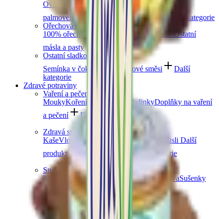
Ovocná čokoláda
Slaný karamel
Čokolády bez
palmového oleje
Čokolády bez cukru
Další kategorie
Ořechová másla
100% ořechová
S čokoládou
Slaný karamel
Ostatní
másla a pasty
Další kategorie
Ostatní sladkosti
Semínka v čokoládě
Čokoládové směsi
Další
kategorie
Zdravé potraviny
Vaření a pečení
Mouky
Koření
Ovocné pasty
Bylinky
Doplňky na vaření
a pečení
Další kategorie
Zdravá snídaně
Kaše
Vločky
Müsli a granola
Ovoce do müsli
Další
produkty zdravé snídaně
Další kategorie
Snacky
Tyčinky
Crackery
Bezlepkové křupky
Chalva
Sušenky
Další kategorie
Obiloviny a luštěniny