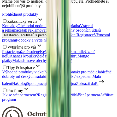
Máme pro vás to nejlepší, co si nejraději kupujete. Prohlédněte si
nejoblíbenější produkty.
Prohlédnout produkty
Zákaznický servis
Kontakty
Obchodní podmínky
Doprava a platba
Vrácení
a reklamace
Jak reklamovat?
Zásady ochrany osobních údajů
Přihlášení
Registrace
Věrnostní
Nastavení souhlasů s personalizací
program
Pobočky a výdejní místa
Vybíráme pro vás
Pistácie pražené solené
Kešu ořechy
Uzené mandle
Uzené
kešu
Ananas kroužky
Želé medvídci bez cukru
Mango
plátky
Makadamové ořechy
Zdravé snídaně
Tipy & inspirace
Výhodné produkty v akci
Napsali o nás
Kontakt pro média
Jablečné
dobroty od českých sadařů
Nábor: Skladník / expedient
Malá
balení
Náš blog
Spolupracujte s námi
Prodejna
Zobrazit další
Pro firmy
Jak se stát partnerem?
Registrace partnera
Přihlášení partnera
Affiliate
program