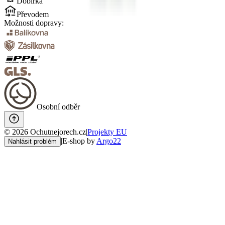
Dobírka
Převodem
Možnosti dopravy:
Osobní odběr
©
2026
Ochutnejorech.cz
|
Projekty EU
|
E-shop by
Argo22
Nahlásit problém