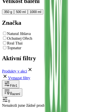
Velikost balení
350 g
500 ml
1000 ml
Značka
Natural Jihlava
Ochutnej Ořech
Real Thai
Topnatur
Aktivní filtry
Produkty v akci
Vymazat filtry
Filtr
1
Řazení
0
Nenalezli jsme žádné produkty