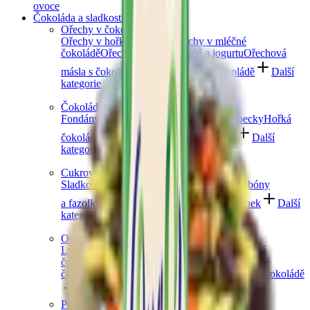
ovoce
Čokoláda a sladkosti
Ořechy v čokoládě
Ořechy v hořké čokoládě
Ořechy v mléčné
čokoládě
Ořechy v bílé čokoládě a jogurtu
Ořechová
másla s čokoládou
Ořechový mix v čokoládě
Další
kategorie
Čokoládové mlsání
Fondány a nugáty
Čokoládové hrudky a pecky
Hořká
čokoláda
Mléčná čokoláda
Bílá čokoláda
Další
kategorie
Cukrovinky a želé
Sladkosti bez cukru
Slaný karamel
Želé bonbóny
a fazolky
Lékořice a pendreky
Mix cukrovinek
Další
kategorie
Ovoce v čokoládě
Lyofilizované ovoce v čokoládě
Ovoce v hořké
čokoládě
Ovoce v mléčné čokoládě
Ovoce v bílé
čokoládě a jogurtu
Jablečné trubičky máčené v čokoládě
Další kategorie
Prémiové čokolády