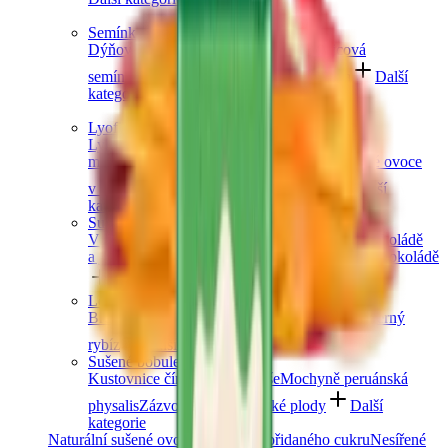
Semínka
Dýňová semínka
Chia semínka
Slunečnicová
semínka
Lněná semínka
Konopná semínka
Další
kategorie
Lyofilizované ovoce
Lyofilizované jahody
Lyofilizované
maliny
Lyofilizovaný mix ovoce
Lyofilizované ovoce
v čokoládě
Ostatní lyofilizované ovoce
Další
kategorie
Sušené ovoce v čokoládě
V hořké čokoládě
V mléčné čokoládě
V bílé čokoládě
a jogurtu
V karobu
Jablečné trubičky máčené v čokoládě
Další kategorie
Lesní ovoce
Brusinky a borůvky
Jahody
Maliny
Ostružiny
Černý
rybíz
Další kategorie
Sušené bobule a plody
Kustovnice čínská goji
Moruše
Mochyně peruánská
physalis
Zázvor
Ostatní exotické plody
Další
kategorie
Naturální sušené ovoce
Ovoce bez přidaného cukru
Nesířené