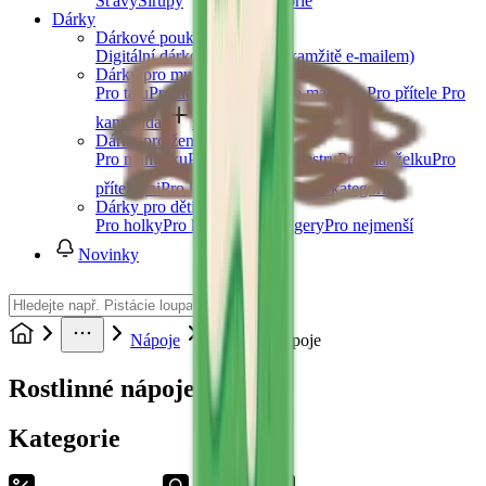
Šťávy
Sirupy
Další kategorie
Dárky
Dárkové poukazy
Digitální dárkový poukaz (okamžitě e-mailem)
Dárky pro muže
Pro tátu
Pro dědu
Pro bratra
Pro manžela
Pro přítele
Pro
kamaráda
Další kategorie
Dárky pro ženy
Pro maminku
Pro babičku
Pro sestru
Pro manželku
Pro
přítelkyni
Pro kamarádku
Další kategorie
Dárky pro děti
Pro holky
Pro kluky
Pro teenagery
Pro nejmenší
Novinky
Nápoje
Rostlinné nápoje
Rostlinné nápoje
Kategorie