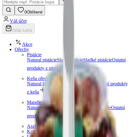
0
Oblíbené
Váš účet
0
Váš košík
Akce
Ořechy
Pistácie
Natural pistácie
Slané pistácie
Sladké pistácie
Ostatní
produkty z pistácií
Další kategorie
Kešu ořechy
Natural kešu
Slané kešu
Sladké kešu
Ostatní produkty
z kešu
Další kategorie
Mandle
Natural mandle
Slané mandle
Sladké mandle
Ostatní
produkty z mandlí
Další kategorie
Arašídy
Kokosové ořechy
Lískové ořechy