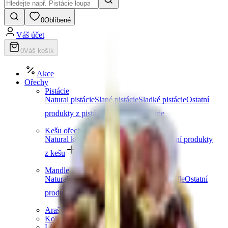
0
Oblíbené
Váš účet
0
Váš košík
Akce
Ořechy
Pistácie
Natural pistácie
Slané pistácie
Sladké pistácie
Ostatní
produkty z pistácií
Další kategorie
Kešu ořechy
Natural kešu
Slané kešu
Sladké kešu
Ostatní produkty
z kešu
Další kategorie
Mandle
Natural mandle
Slané mandle
Sladké mandle
Ostatní
produkty z mandlí
Další kategorie
Arašídy
Kokosové ořechy
Lískové ořechy