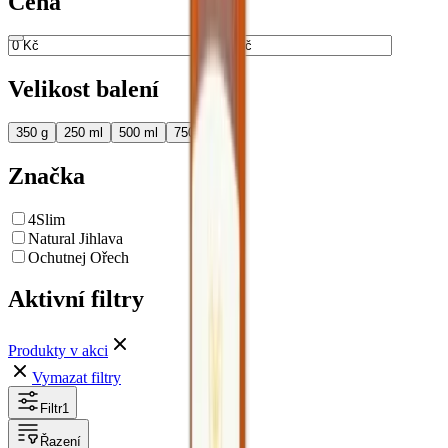
Cena
až
Velikost balení
350 g
250 ml
500 ml
750 ml
Značka
4Slim
Natural Jihlava
Ochutnej Ořech
Aktivní filtry
Produkty v akci
Vymazat filtry
Filtr
1
Řazení