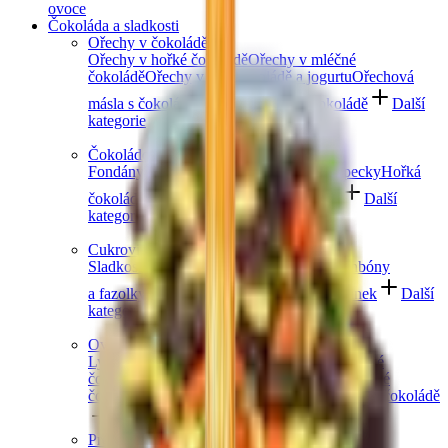
ovoce
Čokoláda a sladkosti
Ořechy v čokoládě
Ořechy v hořké čokoládě
Ořechy v mléčné
čokoládě
Ořechy v bílé čokoládě a jogurtu
Ořechová
másla s čokoládou
Ořechový mix v čokoládě
Další
kategorie
Čokoládové mlsání
Fondány a nugáty
Čokoládové hrudky a pecky
Hořká
čokoláda
Mléčná čokoláda
Bílá čokoláda
Další
kategorie
Cukrovinky a želé
Sladkosti bez cukru
Slaný karamel
Želé bonbóny
a fazolky
Lékořice a pendreky
Mix cukrovinek
Další
kategorie
Ovoce v čokoládě
Lyofilizované ovoce v čokoládě
Ovoce v hořké
čokoládě
Ovoce v mléčné čokoládě
Ovoce v bílé
čokoládě a jogurtu
Jablečné trubičky máčené v čokoládě
Další kategorie
Prémiové čokolády