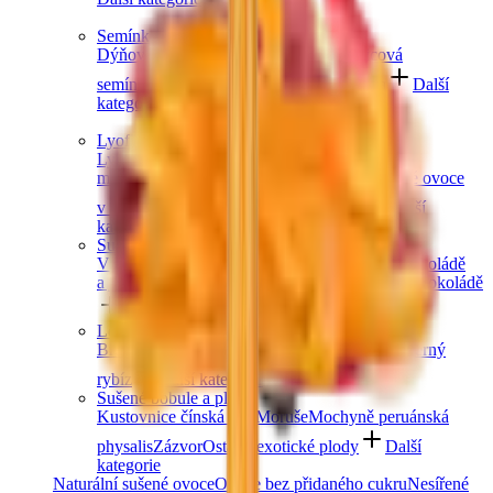
Semínka
Dýňová semínka
Chia semínka
Slunečnicová
semínka
Lněná semínka
Konopná semínka
Další
kategorie
Lyofilizované ovoce
Lyofilizované jahody
Lyofilizované
maliny
Lyofilizovaný mix ovoce
Lyofilizované ovoce
v čokoládě
Ostatní lyofilizované ovoce
Další
kategorie
Sušené ovoce v čokoládě
V hořké čokoládě
V mléčné čokoládě
V bílé čokoládě
a jogurtu
V karobu
Jablečné trubičky máčené v čokoládě
Další kategorie
Lesní ovoce
Brusinky a borůvky
Jahody
Maliny
Ostružiny
Černý
rybíz
Další kategorie
Sušené bobule a plody
Kustovnice čínská goji
Moruše
Mochyně peruánská
physalis
Zázvor
Ostatní exotické plody
Další
kategorie
Naturální sušené ovoce
Ovoce bez přidaného cukru
Nesířené