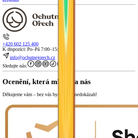
+420 602 125 400
K dispozici: Po–Pá 7:00–15:30
info@ochutnejorech.cz
Sledujte nás:
Ocenění, která mluví za nás
Děkujeme vám – bez vás bychom to nedokázali!