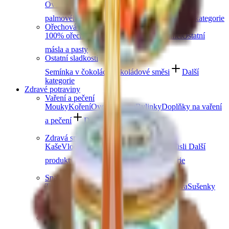
Ovocná čokoláda
Slaný karamel
Čokolády bez
palmového oleje
Čokolády bez cukru
Další kategorie
Ořechová másla
100% ořechová
S čokoládou
Slaný karamel
Ostatní
másla a pasty
Další kategorie
Ostatní sladkosti
Semínka v čokoládě
Čokoládové směsi
Další
kategorie
Zdravé potraviny
Vaření a pečení
Mouky
Koření
Ovocné pasty
Bylinky
Doplňky na vaření
a pečení
Další kategorie
Zdravá snídaně
Kaše
Vločky
Müsli a granola
Ovoce do müsli
Další
produkty zdravé snídaně
Další kategorie
Snacky
Tyčinky
Crackery
Bezlepkové křupky
Chalva
Sušenky
Další kategorie
Obiloviny a luštěniny