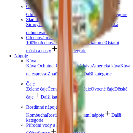
Čočka
Bulgur
Kuskus
Těstoviny
Další kategorie
Oleje a másla
Ghí máslo
Kokosové
Speciální oleje
Další kategorie
Sladidla a dochucovadla
Sirupy
Cukry a alternativní sladidla
Koření
Asijská
ochucovadla
Další kategorie
Ořechová másla
100% ořechová
S čokoládou
Slaný karamel
Ostatní
másla a pasty
Další kategorie
Nápoje
Káva
Káva Ochutnej Ořech
Africká káva
Americká káva
Káva
na espresso
Značková káva
Další kategorie
Čaje
Zelené čaje
Černé čaje
Bylinné čaje
Ovocné čaje
Dětské
čaje
Další kategorie
Rostlinné nápoje
Kombucha
Rostlinná mléka
Ostatní nápoje
Další
kategorie
Přírodní vody a šťávy