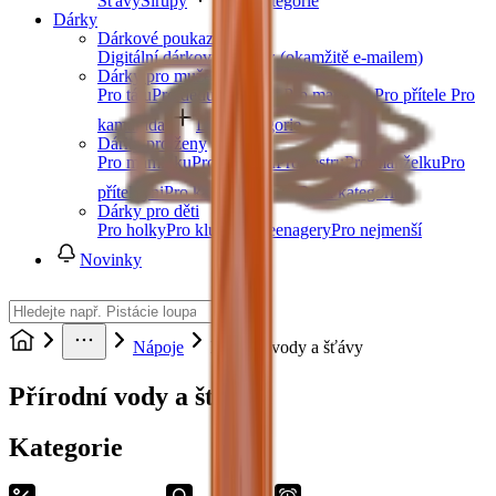
Šťávy
Sirupy
Další kategorie
Dárky
Dárkové poukazy
Digitální dárkový poukaz (okamžitě e-mailem)
Dárky pro muže
Pro tátu
Pro dědu
Pro bratra
Pro manžela
Pro přítele
Pro
kamaráda
Další kategorie
Dárky pro ženy
Pro maminku
Pro babičku
Pro sestru
Pro manželku
Pro
přítelkyni
Pro kamarádku
Další kategorie
Dárky pro děti
Pro holky
Pro kluky
Pro teenagery
Pro nejmenší
Novinky
Nápoje
Přírodní vody a šťávy
Přírodní vody a šťávy
Kategorie