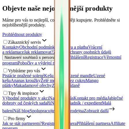
Objevte naše nejoblíbenější produkty
Máme pro vás to nejlepší, co si nejraději kupujete. Prohlédněte si
nejoblíbenější produkty.
Prohlédnout produkty
Zákaznický servis
Kontakty
Obchodní podmínky
Doprava a platba
Vrácení
a reklamace
Jak reklamovat?
Zásady ochrany osobních údajů
Přihlášení
Registrace
Věrnostní
Nastavení souhlasů s personalizací
program
Pobočky a výdejní místa
Vybíráme pro vás
Pistácie pražené solené
Kešu ořechy
Uzené mandle
Uzené
kešu
Ananas kroužky
Želé medvídci bez cukru
Mango
plátky
Makadamové ořechy
Zdravé snídaně
Tipy & inspirace
Výhodné produkty v akci
Napsali o nás
Kontakt pro média
Jablečné
dobroty od českých sadařů
Nábor: Skladník / expedient
Malá
balení
Náš blog
Spolupracujte s námi
Prodejna
Zobrazit další
Pro firmy
Jak se stát partnerem?
Registrace partnera
Přihlášení partnera
Affiliate
program