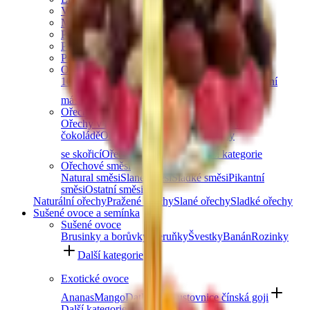
Vlašské ořechy
Makadamové ořechy
Para ořechy
Pekanové ořechy
Píniové oříšky
Ořechová másla
100% ořechová
S čokoládou
Slaný karamel
Ostatní
másla a pasty
Další kategorie
Ořechy v čokoládě
Ořechy v hořké čokoládě
Ořechy v mléčné
čokoládě
Ořechy v bílé čokoládě
Ořechy
se skořicí
Ořechy v tiramisu
Další kategorie
Ořechové směsi
Natural směsi
Slané směsi
Sladké směsi
Pikantní
směsi
Ostatní směsi
Naturální ořechy
Pražené ořechy
Slané ořechy
Sladké ořechy
Sušené ovoce a semínka
Sušené ovoce
Brusinky a borůvky
Meruňky
Švestky
Banán
Rozinky
Další kategorie
Exotické ovoce
Ananas
Mango
Datle
Fíky
Kustovnice čínská goji
Další kategorie