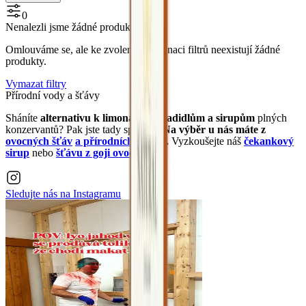
0
Nenalezli jsme žádné produkty
Omlouváme se, ale ke zvolené kombinaci filtrů neexistují žádné
produkty.
Vymazat filtry
Přírodní vody a šťávy
Sháníte
alternativu k limonádám, sladidlům a sirupům
plných
konzervantů? Pak jste tady správně.
Na výběr u nás máte z
ovocných šťáv
a přírodních sirupů
.
Vyzkoušejte náš
čekankový
sirup
nebo
šťávu z goji ovoce
.
Sledujte nás na
Instagramu