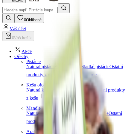
MENU
0
Oblíbené
Váš účet
0
Váš košík
Akce
Ořechy
Pistácie
Natural pistácie
Slané pistácie
Sladké pistácie
Ostatní
produkty z pistácií
Další kategorie
Kešu ořechy
Natural kešu
Slané kešu
Sladké kešu
Ostatní produkty
z kešu
Další kategorie
Mandle
Natural mandle
Slané mandle
Sladké mandle
Ostatní
produkty z mandlí
Další kategorie
Arašídy