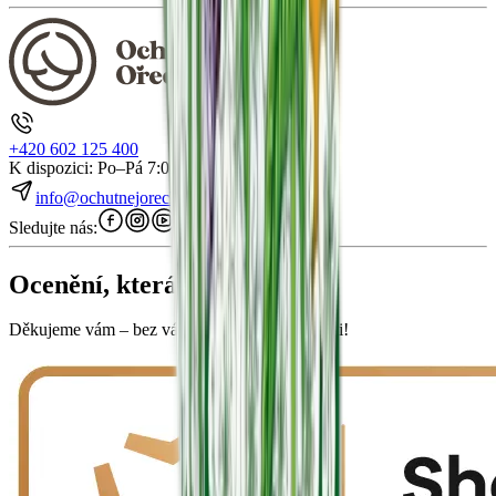
+420 602 125 400
K dispozici: Po–Pá 7:00–15:30
info@ochutnejorech.cz
Sledujte nás:
Ocenění, která mluví za nás
Děkujeme vám – bez vás bychom to nedokázali!