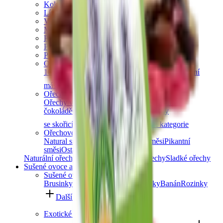
Kokosové ořechy
Lískové ořechy
Vlašské ořechy
Makadamové ořechy
Para ořechy
Pekanové ořechy
Píniové oříšky
Ořechová másla
100% ořechová
S čokoládou
Slaný karamel
Ostatní
másla a pasty
Další kategorie
Ořechy v čokoládě
Ořechy v hořké čokoládě
Ořechy v mléčné
čokoládě
Ořechy v bílé čokoládě
Ořechy
se skořicí
Ořechy v tiramisu
Další kategorie
Ořechové směsi
Natural směsi
Slané směsi
Sladké směsi
Pikantní
směsi
Ostatní směsi
Naturální ořechy
Pražené ořechy
Slané ořechy
Sladké ořechy
Sušené ovoce a semínka
Sušené ovoce
Brusinky a borůvky
Meruňky
Švestky
Banán
Rozinky
Další kategorie
Exotické ovoce