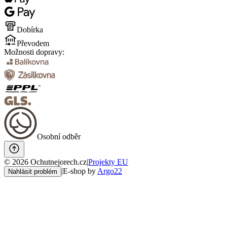
Dobírka
Převodem
Možnosti dopravy:
Osobní odběr
©
2026
Ochutnejorech.cz
|
Projekty EU
|
E-shop by
Argo22
Nahlásit problém