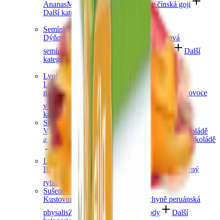
Ananas
Mango
Datle
Fíky
Kustovnice čínská goji
Další kategorie
Semínka
Dýňová semínka
Chia semínka
Slunečnicová
semínka
Lněná semínka
Konopná semínka
Další
kategorie
Lyofilizované ovoce
Lyofilizované jahody
Lyofilizované
maliny
Lyofilizovaný mix ovoce
Lyofilizované ovoce
v čokoládě
Ostatní lyofilizované ovoce
Další
kategorie
Sušené ovoce v čokoládě
V hořké čokoládě
V mléčné čokoládě
V bílé čokoládě
a jogurtu
V karobu
Jablečné trubičky máčené v čokoládě
Další kategorie
Lesní ovoce
Brusinky a borůvky
Jahody
Maliny
Ostružiny
Černý
rybíz
Další kategorie
Sušené bobule a plody
Kustovnice čínská goji
Moruše
Mochyně peruánská
physalis
Zázvor
Ostatní exotické plody
Další