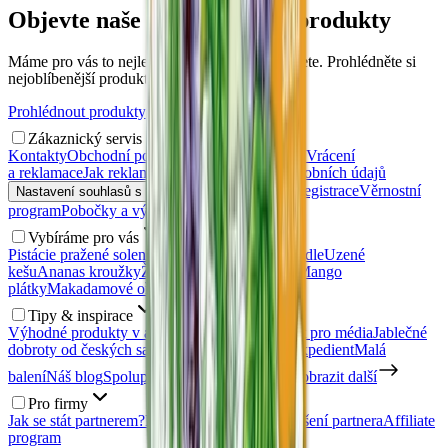
Objevte naše nejoblíbenější produkty
Máme pro vás to nejlepší, co si nejraději kupujete. Prohlédněte si
nejoblíbenější produkty.
Prohlédnout produkty
Zákaznický servis
Kontakty
Obchodní podmínky
Doprava a platba
Vrácení
a reklamace
Jak reklamovat?
Zásady ochrany osobních údajů
Přihlášení
Registrace
Věrnostní
Nastavení souhlasů s personalizací
program
Pobočky a výdejní místa
Vybíráme pro vás
Pistácie pražené solené
Kešu ořechy
Uzené mandle
Uzené
kešu
Ananas kroužky
Želé medvídci bez cukru
Mango
plátky
Makadamové ořechy
Zdravé snídaně
Tipy & inspirace
Výhodné produkty v akci
Napsali o nás
Kontakt pro média
Jablečné
dobroty od českých sadařů
Nábor: Skladník / expedient
Malá
balení
Náš blog
Spolupracujte s námi
Prodejna
Zobrazit další
Pro firmy
Jak se stát partnerem?
Registrace partnera
Přihlášení partnera
Affiliate
program