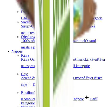
Obiloviny a luštěniny
Čočka
Bulgur
Kuskus
Těstoviny
Další kategorie
Oleje a másla
Ghí máslo
Kokosové
Speciální oleje
Další kategorie
Sladidla a dochucovadla
Sirupy
Cukry a alternativní sladidla
Koření
Asijská
ochucovadla
Další kategorie
Ořechová másla
100% ořechová
S čokoládou
Slaný karamel
Ostatní
másla a pasty
Další kategorie
Nápoje
Káva
Káva Ochutnej Ořech
Africká káva
Americká káva
Káva
na espresso
Značková káva
Další kategorie
Čaje
Zelené čaje
Černé čaje
Bylinné čaje
Ovocné čaje
Dětské
čaje
Další kategorie
Rostlinné nápoje
Kombucha
Rostlinná mléka
Ostatní nápoje
Další
kategorie