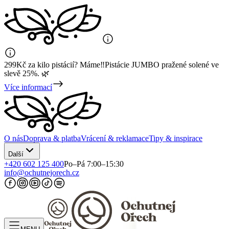
299Kč za kilo pistácií? Máme‼️Pistácie JUMBO pražené solené ve
slevě 25%. 🌿
Více informací
O nás
Doprava & platba
Vrácení & reklamace
Tipy & inspirace
Další
+420 602 125 400
Po–Pá 7:00–15:30
info@ochutnejorech.cz