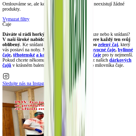
Omlouváme se, ale ke zvolené kombinaci filtrů neexistují žádné
produkty.
Vymazat filtry
Čaje
Dáváte si rádi horký
čaj
při své odpolední pauze nebo k snídani?
V naší široké nabídce výborných čajů si vybere každý ten svůj
oblíbený
. Ke snídani se nejvíce hodí
černý
nebo
zelený čaj
, který
vás postaví na nohy. Máme ale také vynikající
ovocné čaje
,
bylinné
čaje
,
těhotenské
a kojicí čaje
, ale také
dětské čaje
pro ty nejmenší.
Pokud chcete někomu udělat radost, vyberte si z našich
dárkových
čajů
v krásném balení, kterým potěšíte každého milovníka čaje.
Sledujte nás na
Instagramu