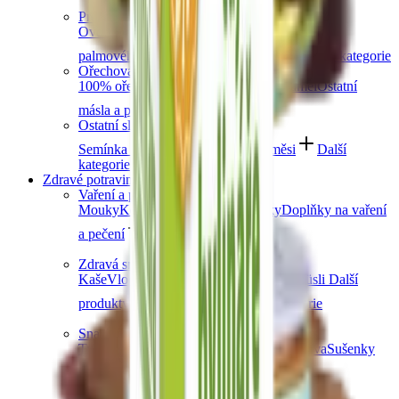
Další kategorie
Prémiové čokolády
Ovocná čokoláda
Slaný karamel
Čokolády bez
palmového oleje
Čokolády bez cukru
Další kategorie
Ořechová másla
100% ořechová
S čokoládou
Slaný karamel
Ostatní
másla a pasty
Další kategorie
Ostatní sladkosti
Semínka v čokoládě
Čokoládové směsi
Další
kategorie
Zdravé potraviny
Vaření a pečení
Mouky
Koření
Ovocné pasty
Bylinky
Doplňky na vaření
a pečení
Další kategorie
Zdravá snídaně
Kaše
Vločky
Müsli a granola
Ovoce do müsli
Další
produkty zdravé snídaně
Další kategorie
Snacky
Tyčinky
Crackery
Bezlepkové křupky
Chalva
Sušenky
Další kategorie