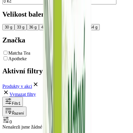
až
Velikost balení
30 g
33 g
36 g
40 g
45 g
50 g
60 g
64 g
Značka
Matcha Tea
Apotheke
Aktivní filtry
Produkty v akci
Vymazat filtry
Filtr
1
Řazení
0
Nenalezli jsme žádné produkty