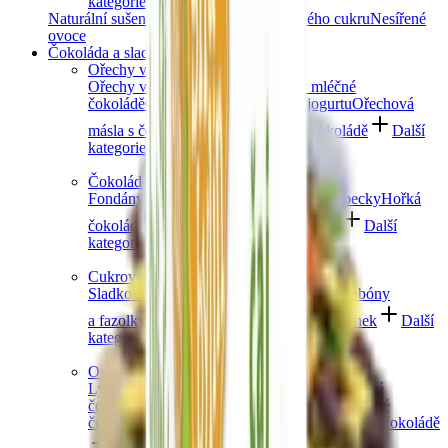
kategorie
Naturální sušené ovoce
Ovoce bez přidaného cukru
Nesířené
ovoce
Čokoláda a sladkosti
Ořechy v čokoládě
Ořechy v hořké čokoládě
Ořechy v mléčné
čokoládě
Ořechy v bílé čokoládě a jogurtu
Ořechová
másla s čokoládou
Ořechový mix v čokoládě
Další
kategorie
Čokoládové mlsání
Fondány a nugáty
Čokoládové hrudky a pecky
Hořká
čokoláda
Mléčná čokoláda
Bílá čokoláda
Další
kategorie
Cukrovinky a želé
Sladkosti bez cukru
Slaný karamel
Želé bonbóny
a fazolky
Lékořice a pendreky
Mix cukrovinek
Další
kategorie
Ovoce v čokoládě
Lyofilizované ovoce v čokoládě
Ovoce v hořké
čokoládě
Ovoce v mléčné čokoládě
Ovoce v bílé
čokoládě a jogurtu
Jablečné trubičky máčené v čokoládě