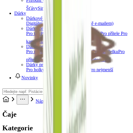
Přírodní vody a šťávy
Šťávy
Sirupy
Další kategorie
Dárky
Dárkové poukazy
Digitální dárkový poukaz (okamžitě e-mailem)
Dárky pro muže
Pro tátu
Pro dědu
Pro bratra
Pro manžela
Pro přítele
Pro
kamaráda
Další kategorie
Dárky pro ženy
Pro maminku
Pro babičku
Pro sestru
Pro manželku
Pro
přítelkyni
Pro kamarádku
Další kategorie
Dárky pro děti
Pro holky
Pro kluky
Pro teenagery
Pro nejmenší
Novinky
Nápoje
Čaje
Čaje
Kategorie