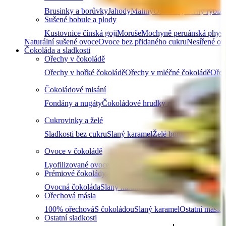
Brusinky a borůvky
Jahody
Maliny
Ostružiny
Černý rybíz
Sušené bobule a plody
Kustovnice čínská goji
Moruše
Mochyně peruánská physa
Naturální sušené ovoce
Ovoce bez přidaného cukru
Nesířené ov
Čokoláda a sladkosti
Ořechy v čokoládě
Ořechy v hořké čokoládě
Ořechy v mléčné čokoládě
Ořec
Čokoládové mlsání
Fondány a nugáty
Čokoládové hrudky a pecky
Hořká čok
Cukrovinky a želé
Sladkosti bez cukru
Slaný karamel
Želé bonbóny a fazolk
Ovoce v čokoládě
Lyofilizované ovoce v čokoládě
Ovoce v hořké čokoládě
Prémiové čokolády
Ovocná čokoláda
Slaný karamel
Čokolády bez palmového
Ořechová másla
100% ořechová
S čokoládou
Slaný karamel
Ostatní másla 
Ostatní sladkosti