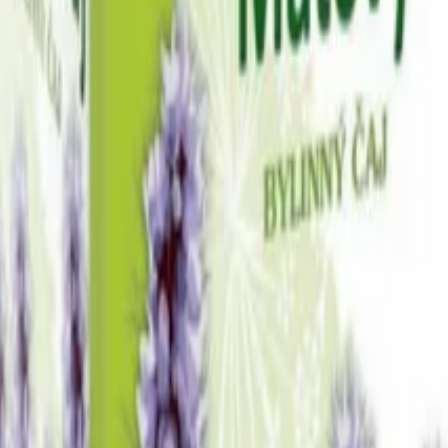
je
Další kategorie
orie
amaráda
Další kategorie
elkyni
Pro kamarádku
Další kategorie