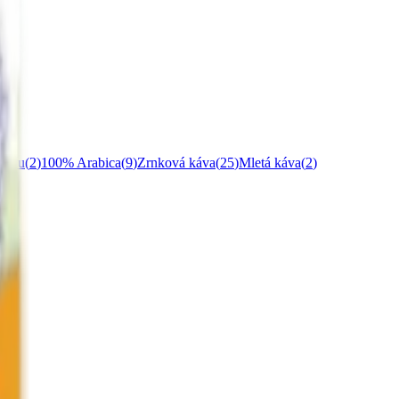
einu
(
2
)
100% Arabica
(
9
)
Zrnková káva
(
25
)
Mletá káva
(
2
)