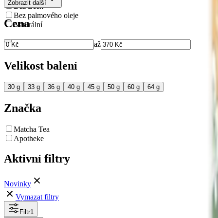
Zobrazit další
Bez Éček
Bez palmového oleje
Cena
Naturální
až
Velikost balení
30 g
33 g
36 g
40 g
45 g
50 g
60 g
64 g
Značka
Matcha Tea
Apotheke
Aktivní filtry
Novinky
Vymazat filtry
Filtr
1