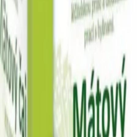
e
 pečení
Další kategorie
kty zdravé snídaně
Další kategorie
Další kategorie
vadla
Další kategorie
a pasty
Další kategorie
a espresso
Značková káva
Další kategorie