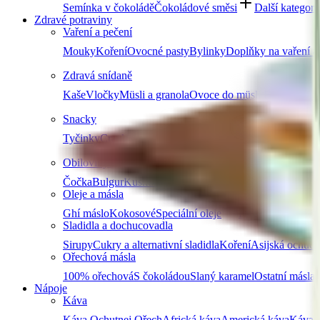
Semínka v čokoládě
Čokoládové směsi
Další kategori
Zdravé potraviny
Vaření a pečení
Mouky
Koření
Ovocné pasty
Bylinky
Doplňky na vaření a
Zdravá snídaně
Kaše
Vločky
Müsli a granola
Ovoce do müsli
Další produ
Snacky
Tyčinky
Crackery
Bezlepkové křupky
Chalva
Sušenky
Obiloviny a luštěniny
Čočka
Bulgur
Kuskus
Těstoviny
Další kategorie
Oleje a másla
Ghí máslo
Kokosové
Speciální oleje
Další kategorie
Sladidla a dochucovadla
Sirupy
Cukry a alternativní sladidla
Koření
Asijská ochuco
Ořechová másla
100% ořechová
S čokoládou
Slaný karamel
Ostatní másla 
Nápoje
Káva
Káva Ochutnej Ořech
Africká káva
Americká káva
Káva n