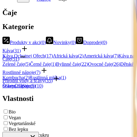
Čaje
Kategorie
Produkty v akci
(
0
)
Novinky
(
0
)
Doprodej
(
0
)
Káva
(
31
)
Káva Ochutnej Ořech
(
17
)
Africká káva
(
2
)
Americká káva
(
7
)
Káva na 
Čaje
(
51
)
Zelené čaje
(
5
)
Černé čaje
(
1
)
Bylinné čaje
(
22
)
Ovocné čaje
(
26
)
Dětské č
Rostlinné nápoje
(
7
)
Kombucha
(
2
)
Rostlinná mléka
(
1
)
Přírodní vody a šťávy
(
35
)
Šťávy
Ostatní nápoje
(
25
)
Sirupy
(
5
)
(
10
)
Vlastnosti
Bio
Vegan
Vegetariánské
Bez lepku
Bez přidaného cukru