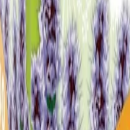
espresso
(
8
)
Značková káva
(
18
)
Ostatní kávové produkty
(
3
)
Káva bez kof
aje
(
3
)
Těhotenské a kojící čaje
(
2
)
Dárkové čaje
(
0
)