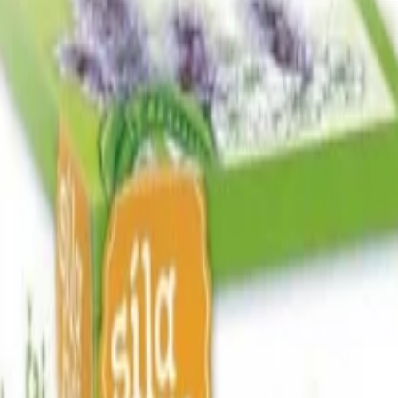
kty z pistácií
Další kategorie
ešu
Další kategorie
ukty z mandlí
Další kategorie