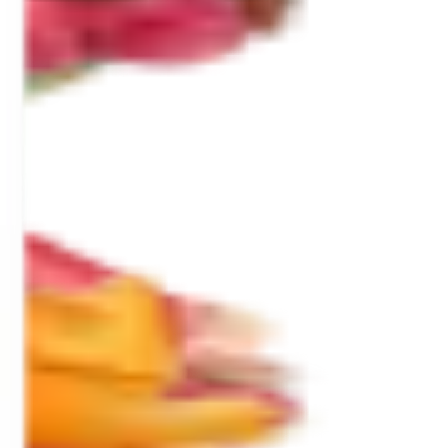
ie
Další kategorie
e