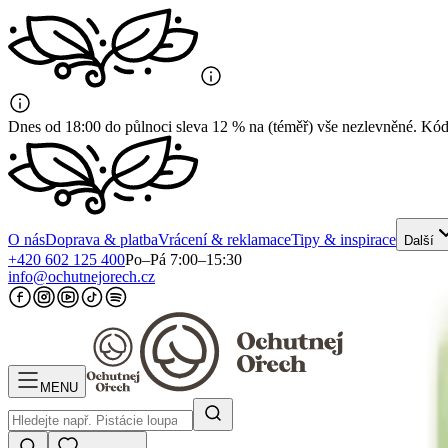
Dnes od 18:00 do půlnoci sleva 12 % na (téměř) vše nezlevněné. K
O nás
Doprava & platba
Vrácení & reklamace
Tipy & inspirace
Další
+420 602 125 400
Po–Pá 7:00–15:30
info@ochutnejorech.cz
MENU