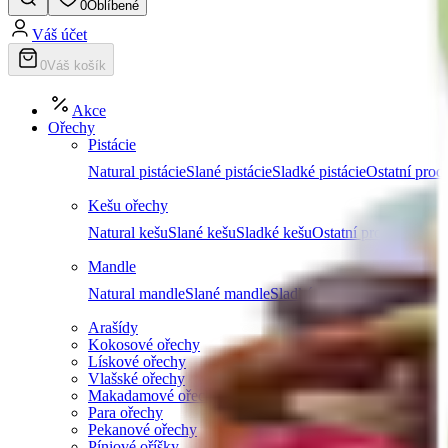
0
Oblíbené
Váš účet
0
Váš košík
Akce
Ořechy
Pistácie
Natural pistácie
Slané pistácie
Sladké pistácie
Ostatní produ
Kešu ořechy
Natural kešu
Slané kešu
Sladké kešu
Ostatní produkty z k
Mandle
Natural mandle
Slané mandle
Sladké mandle
Ostatní prod
Arašídy
Kokosové ořechy
Lískové ořechy
Vlašské ořechy
Makadamové ořechy
Para ořechy
Pekanové ořechy
Píniové oříšky