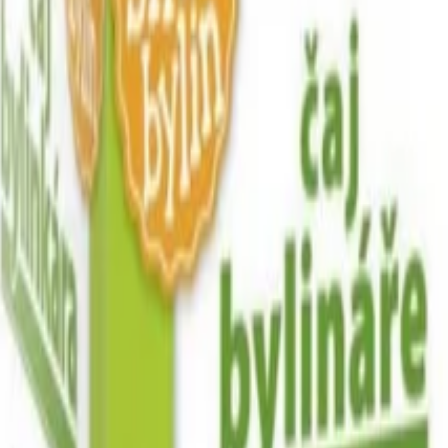
a pasty
Další kategorie
hy v bílé čokoládě
Ořechy se skořicí
Ořechy v tiramisu
Další kategor
tní směsi
alší kategorie
 kategorie
ná semínka
Konopná semínka
Další kategorie
 mix ovoce
Lyofilizované ovoce v čokoládě
Ostatní lyofilizované ovoce
ogurtu
V karobu
Jablečné trubičky máčené v čokoládě
Další kategori