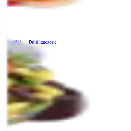
 v čokoládě
Další kategorie
bičky máčené v čokoládě
Další kategorie