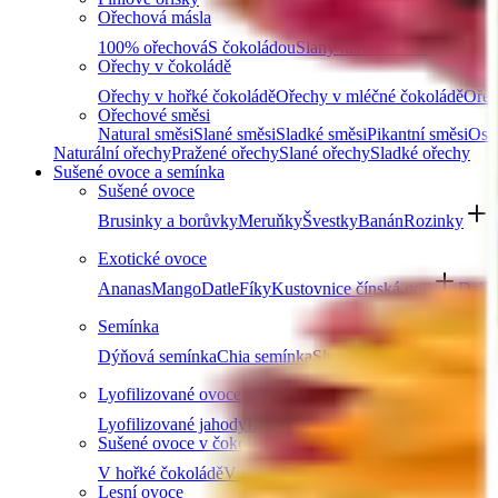
Ořechová másla
100% ořechová
S čokoládou
Slaný karamel
Ostatní másla 
Ořechy v čokoládě
Ořechy v hořké čokoládě
Ořechy v mléčné čokoládě
Ořec
Ořechové směsi
Natural směsi
Slané směsi
Sladké směsi
Pikantní směsi
Osta
Naturální ořechy
Pražené ořechy
Slané ořechy
Sladké ořechy
Sušené ovoce a semínka
Sušené ovoce
Brusinky a borůvky
Meruňky
Švestky
Banán
Rozinky
D
Exotické ovoce
Ananas
Mango
Datle
Fíky
Kustovnice čínská goji
Další
Semínka
Dýňová semínka
Chia semínka
Slunečnicová semínka
Lně
Lyofilizované ovoce
Lyofilizované jahody
Lyofilizované maliny
Lyofilizovaný
Sušené ovoce v čokoládě
V hořké čokoládě
V mléčné čokoládě
V bílé čokoládě a j
Lesní ovoce