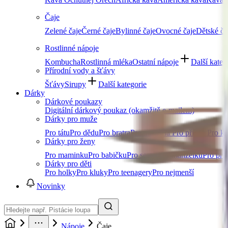
Čaje
Zelené čaje
Černé čaje
Bylinné čaje
Ovocné čaje
Dětské ča
Rostlinné nápoje
Kombucha
Rostlinná mléka
Ostatní nápoje
Další kateg
Přírodní vody a šťávy
Šťávy
Sirupy
Další kategorie
Dárky
Dárkové poukazy
Digitální dárkový poukaz (okamžitě e-mailem)
Dárky pro muže
Pro tátu
Pro dědu
Pro bratra
Pro manžela
Pro přítele
Pro k
Dárky pro ženy
Pro maminku
Pro babičku
Pro sestru
Pro manželku
Pro přít
Dárky pro děti
Pro holky
Pro kluky
Pro teenagery
Pro nejmenší
Novinky
Nápoje
Čaje