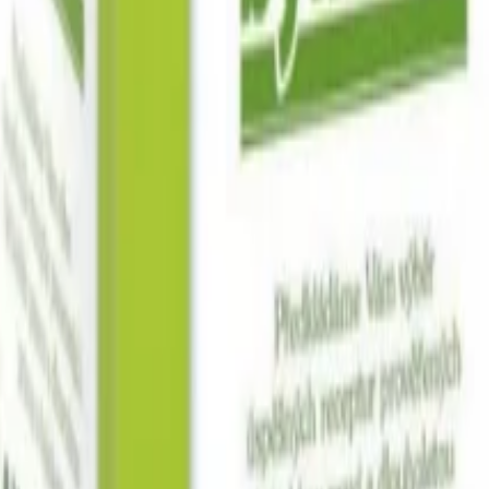
Další kategorie
lis
Zázvor
Ostatní exotické plody
Další kategorie
oce
hy v bílé čokoládě a jogurtu
Ořechová másla s čokoládou
Ořechový mix
oláda
Mléčná čokoláda
Bílá čokoláda
Další kategorie
y
Lékořice a pendreky
Mix cukrovinek
Další kategorie
Ovoce v mléčné čokoládě
Ovoce v bílé čokoládě a jogurtu
Jablečné tru
 oleje
Čokolády bez cukru
Další kategorie
a pasty
Další kategorie