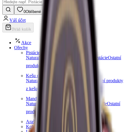
0
Oblíbené
Váš účet
0
Váš košík
Akce
Ořechy
Pistácie
Natural pistácie
Slané pistácie
Sladké pistácie
Ostatní
produkty z pistácií
Další kategorie
Kešu ořechy
Natural kešu
Slané kešu
Sladké kešu
Ostatní produkty
z kešu
Další kategorie
Mandle
Natural mandle
Slané mandle
Sladké mandle
Ostatní
produkty z mandlí
Další kategorie
Arašídy
Kokosové ořechy
Lískové ořechy