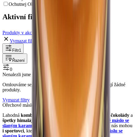
Ochutnej Ořech
Aktivní filtry
Produkty v akci
Vymazat filtry
Filtr
1
Řazení
0
Nenalezli jsme žádné produkty
Omlouváme se, ale ke zvolené kombinaci filtrů neexistují žádné
produkty.
Vymazat filtry
Ořechové máslo se slaným karamelem
Lahodná
kombinace
arašídového másla
, karamelové čokolády
a
špetky himalájské soli
vás naprosto okouzlí.
Ořechové máslo se
slaným karamelem
si zamiluje opravdu každý. Mlsat u nás mohou
i sportovci
, kteří si přijdou na své díky
ořechovému máslu se
slaným karamelem a přidaným proteinem
.