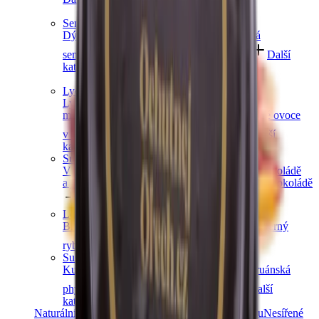
Semínka
Dýňová semínka
Chia semínka
Slunečnicová
semínka
Lněná semínka
Konopná semínka
Další
kategorie
Lyofilizované ovoce
Lyofilizované jahody
Lyofilizované
maliny
Lyofilizovaný mix ovoce
Lyofilizované ovoce
v čokoládě
Ostatní lyofilizované ovoce
Další
kategorie
Sušené ovoce v čokoládě
V hořké čokoládě
V mléčné čokoládě
V bílé čokoládě
a jogurtu
V karobu
Jablečné trubičky máčené v čokoládě
Další kategorie
Lesní ovoce
Brusinky a borůvky
Jahody
Maliny
Ostružiny
Černý
rybíz
Další kategorie
Sušené bobule a plody
Kustovnice čínská goji
Moruše
Mochyně peruánská
physalis
Zázvor
Ostatní exotické plody
Další
kategorie
Naturální sušené ovoce
Ovoce bez přidaného cukru
Nesířené