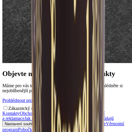
Objevte naše nejoblíbenější produkty
Máme pro vás to nejlepší, co si nejraději kupujete. Prohlédněte si
nejoblíbenější produkty.
Prohlédnout produkty
Zákaznický servis
Kontakty
Obchodní podmínky
Doprava a platba
Vrácení
a reklamace
Jak reklamovat?
Zásady ochrany osobních údajů
Přihlášení
Registrace
Věrnostní
Nastavení souhlasů s personalizací
program
Pobočky a výdejní místa