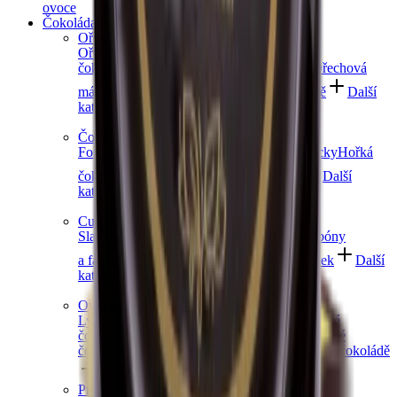
ovoce
Čokoláda a sladkosti
Ořechy v čokoládě
Ořechy v hořké čokoládě
Ořechy v mléčné
čokoládě
Ořechy v bílé čokoládě a jogurtu
Ořechová
másla s čokoládou
Ořechový mix v čokoládě
Další
kategorie
Čokoládové mlsání
Fondány a nugáty
Čokoládové hrudky a pecky
Hořká
čokoláda
Mléčná čokoláda
Bílá čokoláda
Další
kategorie
Cukrovinky a želé
Sladkosti bez cukru
Slaný karamel
Želé bonbóny
a fazolky
Lékořice a pendreky
Mix cukrovinek
Další
kategorie
Ovoce v čokoládě
Lyofilizované ovoce v čokoládě
Ovoce v hořké
čokoládě
Ovoce v mléčné čokoládě
Ovoce v bílé
čokoládě a jogurtu
Jablečné trubičky máčené v čokoládě
Další kategorie
Prémiové čokolády