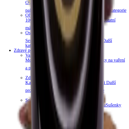
Ovocná čokoláda
Slaný karamel
Čokolády bez
palmového oleje
Čokolády bez cukru
Další kategorie
Ořechová másla
100% ořechová
S čokoládou
Slaný karamel
Ostatní
másla a pasty
Další kategorie
Ostatní sladkosti
Semínka v čokoládě
Čokoládové směsi
Další
kategorie
Zdravé potraviny
Vaření a pečení
Mouky
Koření
Ovocné pasty
Bylinky
Doplňky na vaření
a pečení
Další kategorie
Zdravá snídaně
Kaše
Vločky
Müsli a granola
Ovoce do müsli
Další
produkty zdravé snídaně
Další kategorie
Snacky
Tyčinky
Crackery
Bezlepkové křupky
Chalva
Sušenky
Další kategorie
Obiloviny a luštěniny