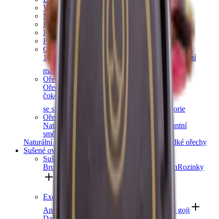
Vlašské ořechy
Makadamové ořechy
Para ořechy
Pekanové ořechy
Píniové oříšky
Ořechová másla
100% ořechová
S čokoládou
Slaný karamel
Ostatní
másla a pasty
Další kategorie
Ořechy v čokoládě
Ořechy v hořké čokoládě
Ořechy v mléčné
čokoládě
Ořechy v bílé čokoládě
Ořechy
se skořicí
Ořechy v tiramisu
Další kategorie
Ořechové směsi
Natural směsi
Slané směsi
Sladké směsi
Pikantní
směsi
Ostatní směsi
Naturální ořechy
Pražené ořechy
Slané ořechy
Sladké ořechy
Sušené ovoce a semínka
Sušené ovoce
Brusinky a borůvky
Meruňky
Švestky
Banán
Rozinky
Další kategorie
Exotické ovoce
Ananas
Mango
Datle
Fíky
Kustovnice čínská goji
Další kategorie