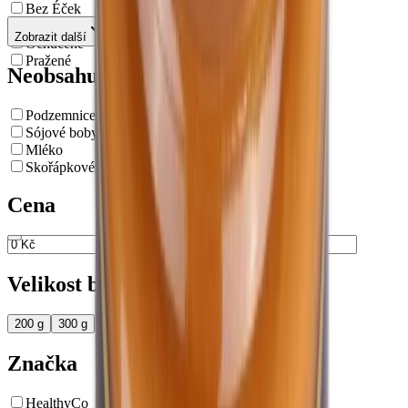
Bez Éček
Bez palmového oleje
Zobrazit další
Ochucené
Pražené
Neobsahuje alergeny
Podzemnice olejná - Arašídy
Sójové boby - Sója
Mléko
Skořápkové plody
Cena
až
Velikost balení
200 g
300 g
Značka
HealthyCo