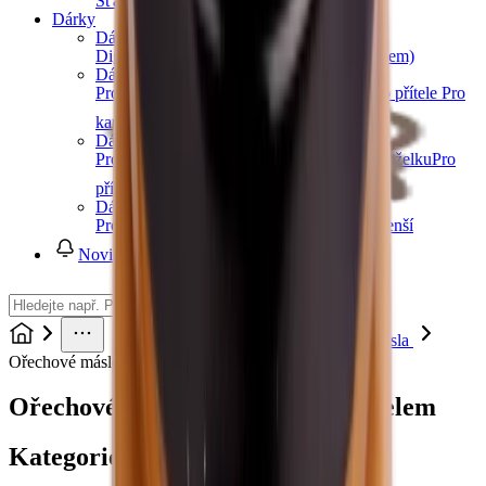
Šťávy
Sirupy
Další kategorie
Dárky
Dárkové poukazy
Digitální dárkový poukaz (okamžitě e-mailem)
Dárky pro muže
Pro tátu
Pro dědu
Pro bratra
Pro manžela
Pro přítele
Pro
kamaráda
Další kategorie
Dárky pro ženy
Pro maminku
Pro babičku
Pro sestru
Pro manželku
Pro
přítelkyni
Pro kamarádku
Další kategorie
Dárky pro děti
Pro holky
Pro kluky
Pro teenagery
Pro nejmenší
Novinky
Čokoláda a sladkosti
Ořechová másla
Ořechové máslo se slaným karamelem
Ořechové máslo se slaným karamelem
Kategorie