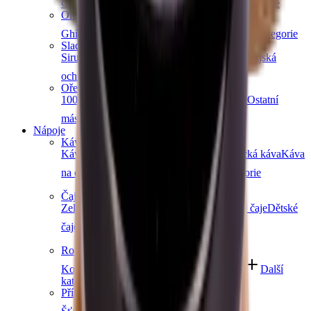
Čočka
Bulgur
Kuskus
Těstoviny
Další kategorie
Oleje a másla
Ghí máslo
Kokosové
Speciální oleje
Další kategorie
Sladidla a dochucovadla
Sirupy
Cukry a alternativní sladidla
Koření
Asijská
ochucovadla
Další kategorie
Ořechová másla
100% ořechová
S čokoládou
Slaný karamel
Ostatní
másla a pasty
Další kategorie
Nápoje
Káva
Káva Ochutnej Ořech
Africká káva
Americká káva
Káva
na espresso
Značková káva
Další kategorie
Čaje
Zelené čaje
Černé čaje
Bylinné čaje
Ovocné čaje
Dětské
čaje
Další kategorie
Rostlinné nápoje
Kombucha
Rostlinná mléka
Ostatní nápoje
Další
kategorie
Přírodní vody a šťávy