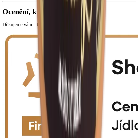
Ocenění, která mluví za nás
Děkujeme vám – bez vás bychom to nedokázali!