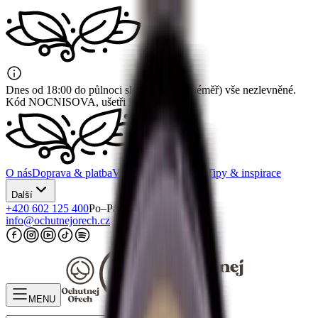
Dnes od 18:00 do půlnoci sleva 12 % na (téměř) vše nezlevněné.
Kód NOCNISOVA, ušetři ihned! 🦉
O nás
Doprava & platba
Vrácení & reklamace
Tipy & inspirace
Další
+420 602 125 400
Po–Pá 7:00–15:30
info@ochutnejorech.cz
MENU