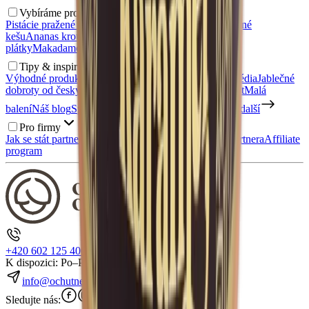
Vybíráme pro vás
Pistácie pražené solené
Kešu ořechy
Uzené mandle
Uzené
kešu
Ananas kroužky
Želé medvídci bez cukru
Mango
plátky
Makadamové ořechy
Zdravé snídaně
Tipy & inspirace
Výhodné produkty v akci
Napsali o nás
Kontakt pro média
Jablečné
dobroty od českých sadařů
Nábor: Skladník / expedient
Malá
balení
Náš blog
Spolupracujte s námi
Prodejna
Zobrazit další
Pro firmy
Jak se stát partnerem?
Registrace partnera
Přihlášení partnera
Affiliate
program
+420 602 125 400
K dispozici: Po–Pá 7:00–15:30
info@ochutnejorech.cz
Sledujte nás: