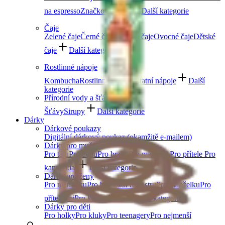
na espresso
Značková káva
Další kategorie
Čaje
Zelené čaje
Černé čaje
Bylinné čaje
Ovocné čaje
Dětské
čaje
Další kategorie
Rostlinné nápoje
Kombucha
Rostlinná mléka
Ostatní nápoje
Další
kategorie
Přírodní vody a šťávy
Šťávy
Sirupy
Další kategorie
Dárky
Dárkové poukazy
Digitální dárkový poukaz (okamžitě e-mailem)
Dárky pro muže
Pro tátu
Pro dědu
Pro bratra
Pro manžela
Pro přítele
Pro
kamaráda
Další kategorie
Dárky pro ženy
Pro maminku
Pro babičku
Pro sestru
Pro manželku
Pro
přítelkyni
Pro kamarádku
Další kategorie
Dárky pro děti
Pro holky
Pro kluky
Pro teenagery
Pro nejmenší