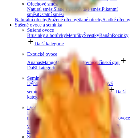
Ořechové směsi
Natural směsi
Slané směsi
Sladké směsi
Pikantní
směsi
Ostatní směsi
Naturální ořechy
Pražené ořechy
Slané ořechy
Sladké ořechy
Sušené ovoce a semínka
Sušené ovoce
Brusinky a borůvky
Meruňky
Švestky
Banán
Rozinky
Další kategorie
Exotické ovoce
Ananas
Mango
Datle
Fíky
Kustovnice čínská goji
Další kategorie
Semínka
Dýňová semínka
Chia semínka
Slunečnicová
semínka
Lněná semínka
Konopná semínka
Další
kategorie
Lyofilizované ovoce
Lyofilizované jahody
Lyofilizované
maliny
Lyofilizovaný mix ovoce
Lyofilizované ovoce
v čokoládě
Ostatní lyofilizované ovoce
Další
kategorie
Sušené ovoce v čokoládě