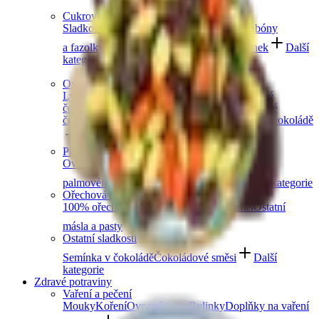
Cukrovinky a želé
Sladkosti bez cukru
Slaný karamel
Želé bonbóny
a fazolky
Lékořice a pendreky
Mix cukrovinek
Další
kategorie
Ovoce v čokoládě
Lyofilizované ovoce v čokoládě
Ovoce v hořké
čokoládě
Ovoce v mléčné čokoládě
Ovoce v bílé
čokoládě a jogurtu
Jablečné trubičky máčené v čokoládě
Další kategorie
Prémiové čokolády
Ovocná čokoláda
Slaný karamel
Čokolády bez
palmového oleje
Čokolády bez cukru
Další kategorie
Ořechová másla
100% ořechová
S čokoládou
Slaný karamel
Ostatní
másla a pasty
Další kategorie
Ostatní sladkosti
Semínka v čokoládě
Čokoládové směsi
Další
kategorie
Zdravé potraviny
Vaření a pečení
Mouky
Koření
Ovocné pasty
Bylinky
Doplňky na vaření