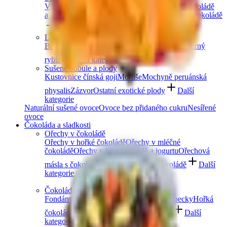
V hořké čokoládě
V mléčné čokoládě
V bílé čokoládě
a jogurtu
V karobu
Jablečné trubičky máčené v čokoládě
Další kategorie
Lesní ovoce
Brusinky a borůvky
Jahody
Maliny
Ostružiny
Černý
rybíz
Další kategorie
Sušené bobule a plody
Kustovnice čínská goji
Moruše
Mochyně peruánská
physalis
Zázvor
Ostatní exotické plody
Další
kategorie
Naturální sušené ovoce
Ovoce bez přidaného cukru
Nesířené
ovoce
Čokoláda a sladkosti
Ořechy v čokoládě
Ořechy v hořké čokoládě
Ořechy v mléčné
čokoládě
Ořechy v bílé čokoládě a jogurtu
Ořechová
másla s čokoládou
Ořechový mix v čokoládě
Další
kategorie
Čokoládové mlsání
Fondány a nugáty
Čokoládové hrudky a pecky
Hořká
čokoláda
Mléčná čokoláda
Bílá čokoláda
Další
kategorie