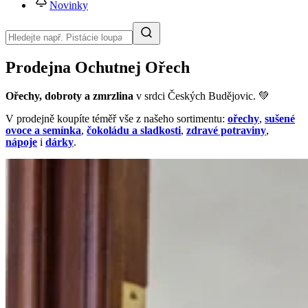
Novinky
Prodejna Ochutnej Ořech
Ořechy, dobroty a zmrzlina
v srdci Českých Budějovic. 💚
V prodejně koupíte téměř vše z našeho sortimentu:
ořechy
,
sušené
ovoce a semínka
,
čokoládu a sladkosti
,
zdravé potraviny
,
nápoje
i
dárky
.