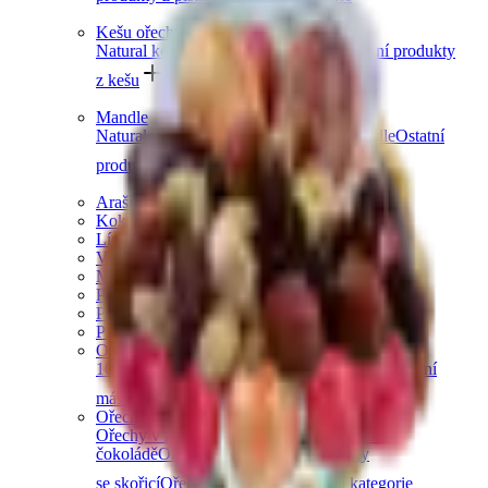
Kešu ořechy
Natural kešu
Slané kešu
Sladké kešu
Ostatní produkty
z kešu
Další kategorie
Mandle
Natural mandle
Slané mandle
Sladké mandle
Ostatní
produkty z mandlí
Další kategorie
Arašídy
Kokosové ořechy
Lískové ořechy
Vlašské ořechy
Makadamové ořechy
Para ořechy
Pekanové ořechy
Píniové oříšky
Ořechová másla
100% ořechová
S čokoládou
Slaný karamel
Ostatní
másla a pasty
Další kategorie
Ořechy v čokoládě
Ořechy v hořké čokoládě
Ořechy v mléčné
čokoládě
Ořechy v bílé čokoládě
Ořechy
se skořicí
Ořechy v tiramisu
Další kategorie