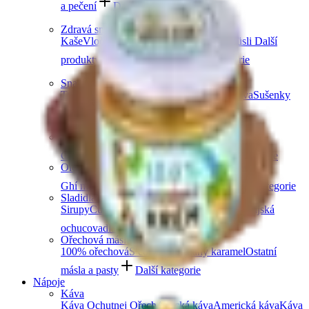
a pečení
Další kategorie
Zdravá snídaně
Kaše
Vločky
Müsli a granola
Ovoce do müsli
Další
produkty zdravé snídaně
Další kategorie
Snacky
Tyčinky
Crackery
Bezlepkové křupky
Chalva
Sušenky
Další kategorie
Obiloviny a luštěniny
Čočka
Bulgur
Kuskus
Těstoviny
Další kategorie
Oleje a másla
Ghí máslo
Kokosové
Speciální oleje
Další kategorie
Sladidla a dochucovadla
Sirupy
Cukry a alternativní sladidla
Koření
Asijská
ochucovadla
Další kategorie
Ořechová másla
100% ořechová
S čokoládou
Slaný karamel
Ostatní
másla a pasty
Další kategorie
Nápoje
Káva
Káva Ochutnej Ořech
Africká káva
Americká káva
Káva