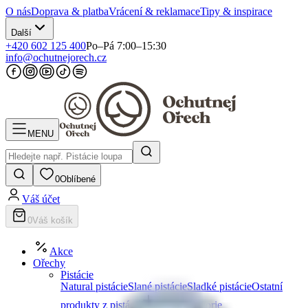
O nás
Doprava & platba
Vrácení & reklamace
Tipy & inspirace
Další
+420 602 125 400
Po–Pá 7:00–15:30
info@ochutnejorech.cz
MENU
0
Oblíbené
Váš účet
0
Váš košík
Akce
Ořechy
Pistácie
Natural pistácie
Slané pistácie
Sladké pistácie
Ostatní
produkty z pistácií
Další kategorie