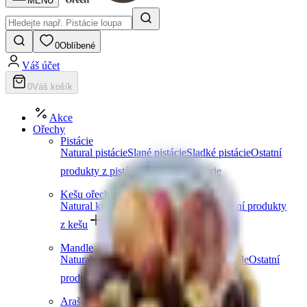
MENU
0
Oblíbené
Váš účet
0
Váš košík
Akce
Ořechy
Pistácie
Natural pistácie
Slané pistácie
Sladké pistácie
Ostatní
produkty z pistácií
Další kategorie
Kešu ořechy
Natural kešu
Slané kešu
Sladké kešu
Ostatní produkty
z kešu
Další kategorie
Mandle
Natural mandle
Slané mandle
Sladké mandle
Ostatní
produkty z mandlí
Další kategorie
Arašídy