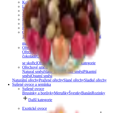
Kokosové ořechy
Lískové ořechy
Vlašské ořechy
Makadamové ořechy
Para ořechy
Pekanové ořechy
Píniové oříšky
Ořechová másla
100% ořechová
S čokoládou
Slaný karamel
Ostatní
másla a pasty
Další kategorie
Ořechy v čokoládě
Ořechy v hořké čokoládě
Ořechy v mléčné
čokoládě
Ořechy v bílé čokoládě
Ořechy
se skořicí
Ořechy v tiramisu
Další kategorie
Ořechové směsi
Natural směsi
Slané směsi
Sladké směsi
Pikantní
směsi
Ostatní směsi
Naturální ořechy
Pražené ořechy
Slané ořechy
Sladké ořechy
Sušené ovoce a semínka
Sušené ovoce
Brusinky a borůvky
Meruňky
Švestky
Banán
Rozinky
Další kategorie
Exotické ovoce