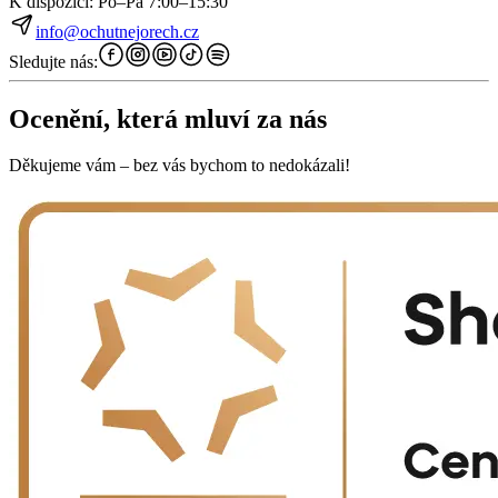
K dispozici: Po–Pá 7:00–15:30
info@ochutnejorech.cz
Sledujte nás:
Ocenění, která mluví za nás
Děkujeme vám – bez vás bychom to nedokázali!