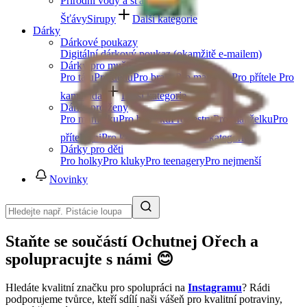
Přírodní vody a šťávy
Šťávy
Sirupy
Další kategorie
Dárky
Dárkové poukazy
Digitální dárkový poukaz (okamžitě e-mailem)
Dárky pro muže
Pro tátu
Pro dědu
Pro bratra
Pro manžela
Pro přítele
Pro
kamaráda
Další kategorie
Dárky pro ženy
Pro maminku
Pro babičku
Pro sestru
Pro manželku
Pro
přítelkyni
Pro kamarádku
Další kategorie
Dárky pro děti
Pro holky
Pro kluky
Pro teenagery
Pro nejmenší
Novinky
Staňte se součástí Ochutnej Ořech a
spolupracujte s námi 😊
Hledáte kvalitní značku pro spolupráci na
Instagramu
? Rádi
podporujeme tvůrce, kteří sdílí naši vášeň pro kvalitní potraviny,