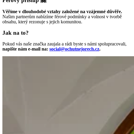
Férový přístup 🤗
Věříme v dlouhodobé vztahy založené na vzájemné důvěře.
Našim partnerům nabízíme férové podmínky a volnost v tvorbě
obsahu, který rezonuje s jejich komunitou.
Jak na to?
Pokud vás naše značka zaujala a rádi byste s námi spolupracovali,
napište nám e-mail na:
social@ochutnejorech.cz
.