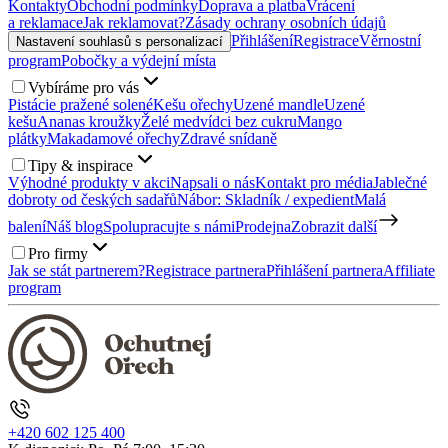
Kontakty
Obchodní podmínky
Doprava a platba
Vrácení
a reklamace
Jak reklamovat?
Zásady ochrany osobních údajů
Přihlášení
Registrace
Věrnostní
Nastavení souhlasů s personalizací
program
Pobočky a výdejní místa
Vybíráme pro vás
Pistácie pražené solené
Kešu ořechy
Uzené mandle
Uzené
kešu
Ananas kroužky
Želé medvídci bez cukru
Mango
plátky
Makadamové ořechy
Zdravé snídaně
Tipy & inspirace
Výhodné produkty v akci
Napsali o nás
Kontakt pro média
Jablečné
dobroty od českých sadařů
Nábor: Skladník / expedient
Malá
balení
Náš blog
Spolupracujte s námi
Prodejna
Zobrazit další
Pro firmy
Jak se stát partnerem?
Registrace partnera
Přihlášení partnera
Affiliate
program
+420 602 125 400