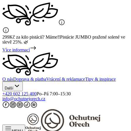
299Kč za kilo pistácií? Máme‼️Pistácie JUMBO pražené solené ve
slevě 25%. 🌿
Více informací
O nás
Doprava & platba
Vrácení & reklamace
Tipy & inspirace
Další
+420 602 125 400
Po–Pá 7:00–15:30
info@ochutnejorech.cz