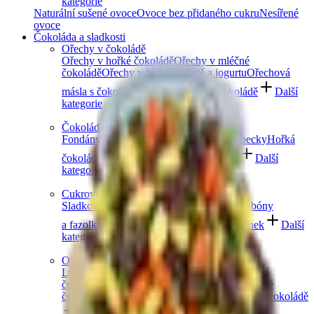
kategorie
Naturální sušené ovoce
Ovoce bez přidaného cukru
Nesířené
ovoce
Čokoláda a sladkosti
Ořechy v čokoládě
Ořechy v hořké čokoládě
Ořechy v mléčné
čokoládě
Ořechy v bílé čokoládě a jogurtu
Ořechová
másla s čokoládou
Ořechový mix v čokoládě
Další
kategorie
Čokoládové mlsání
Fondány a nugáty
Čokoládové hrudky a pecky
Hořká
čokoláda
Mléčná čokoláda
Bílá čokoláda
Další
kategorie
Cukrovinky a želé
Sladkosti bez cukru
Slaný karamel
Želé bonbóny
a fazolky
Lékořice a pendreky
Mix cukrovinek
Další
kategorie
Ovoce v čokoládě
Lyofilizované ovoce v čokoládě
Ovoce v hořké
čokoládě
Ovoce v mléčné čokoládě
Ovoce v bílé
čokoládě a jogurtu
Jablečné trubičky máčené v čokoládě