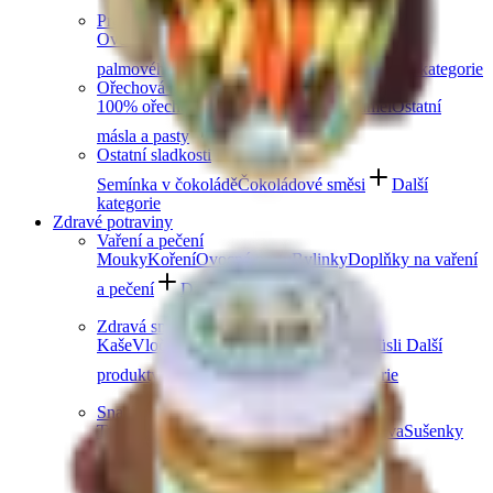
Další kategorie
Prémiové čokolády
Ovocná čokoláda
Slaný karamel
Čokolády bez
palmového oleje
Čokolády bez cukru
Další kategorie
Ořechová másla
100% ořechová
S čokoládou
Slaný karamel
Ostatní
másla a pasty
Další kategorie
Ostatní sladkosti
Semínka v čokoládě
Čokoládové směsi
Další
kategorie
Zdravé potraviny
Vaření a pečení
Mouky
Koření
Ovocné pasty
Bylinky
Doplňky na vaření
a pečení
Další kategorie
Zdravá snídaně
Kaše
Vločky
Müsli a granola
Ovoce do müsli
Další
produkty zdravé snídaně
Další kategorie
Snacky
Tyčinky
Crackery
Bezlepkové křupky
Chalva
Sušenky
Další kategorie