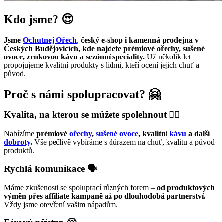
Kdo jsme? 😍
Jsme
Ochutnej Ořech
,
český e-shop i kamenná prodejna v
Českých Budějovicích, kde najdete prémiové ořechy, sušené
ovoce, zrnkovou kávu a sezónní speciality.
Už několik let
propojujeme kvalitní produkty s lidmi, kteří ocení jejich chuť a
původ.
Proč s námi spolupracovat? 🤗
Kvalita, na kterou se můžete spolehnout ☝🏻
Nabízíme
prémiové
ořechy
,
sušené ovoce
, kvalitní
kávu
a další
dobroty
.
Vše pečlivě vybíráme s důrazem na chuť, kvalitu a původ
produktů.
Rychlá komunikace 🗣️
Máme zkušenosti se spoluprací různých forem –
od produktových
výměn přes affiliate kampaně až po dlouhodobá partnerství.
Vždy jsme otevření vašim nápadům.