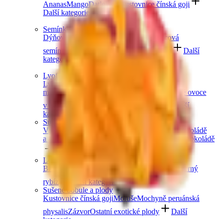
Ananas
Mango
Datle
Fíky
Kustovnice čínská goji
Další kategorie
Semínka
Dýňová semínka
Chia semínka
Slunečnicová
semínka
Lněná semínka
Konopná semínka
Další
kategorie
Lyofilizované ovoce
Lyofilizované jahody
Lyofilizované
maliny
Lyofilizovaný mix ovoce
Lyofilizované ovoce
v čokoládě
Ostatní lyofilizované ovoce
Další
kategorie
Sušené ovoce v čokoládě
V hořké čokoládě
V mléčné čokoládě
V bílé čokoládě
a jogurtu
V karobu
Jablečné trubičky máčené v čokoládě
Další kategorie
Lesní ovoce
Brusinky a borůvky
Jahody
Maliny
Ostružiny
Černý
rybíz
Další kategorie
Sušené bobule a plody
Kustovnice čínská goji
Moruše
Mochyně peruánská
physalis
Zázvor
Ostatní exotické plody
Další