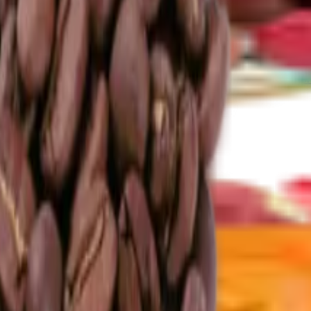
a pasty
Další kategorie
hy v bílé čokoládě
Ořechy se skořicí
Ořechy v tiramisu
Další kategor
tní směsi
alší kategorie
 kategorie
ná semínka
Konopná semínka
Další kategorie
 mix ovoce
Lyofilizované ovoce v čokoládě
Ostatní lyofilizované ovoce