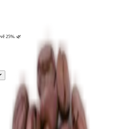
evě 25%. 🌿