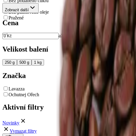
Bez přidaného cukru
Bez Éček
Zobrazit další
Bez palmového oleje
Pražené
Cena
až
Velikost balení
250 g
500 g
1 kg
Značka
Lavazza
Ochutnej Ořech
Aktivní filtry
Novinky
Vymazat filtry