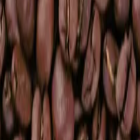
espresso
(
8
)
Značková káva
(
18
)
Ostatní kávové produkty
(
3
)
Káva bez kof
aje
(
3
)
Těhotenské a kojící čaje
(
2
)
Dárkové čaje
(
0
)