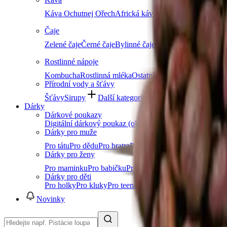
Káva Ochutnej Ořech
Africká káva
Americká káva
Káva n
Čaje
Zelené čaje
Černé čaje
Bylinné čaje
Ovocné čaje
Dětské ča
Rostlinné nápoje
Kombucha
Rostlinná mléka
Ostatní nápoje
Další kateg
Přírodní vody a šťávy
Šťávy
Sirupy
Další kategorie
Dárky
Dárkové poukazy
Digitální dárkový poukaz (okamžitě e-mailem)
Dárky pro muže
Pro tátu
Pro dědu
Pro bratra
Pro manžela
Pro přítele
Pro k
Dárky pro ženy
Pro maminku
Pro babičku
Pro sestru
Pro manželku
Pro přít
Dárky pro děti
Pro holky
Pro kluky
Pro teenagery
Pro nejmenší
Novinky