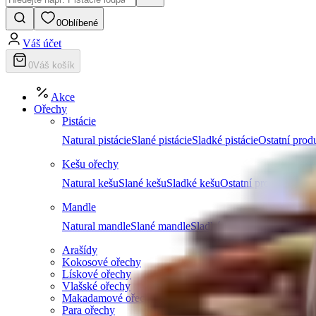
0
Oblíbené
Váš účet
0
Váš košík
Akce
Ořechy
Pistácie
Natural pistácie
Slané pistácie
Sladké pistácie
Ostatní produ
Kešu ořechy
Natural kešu
Slané kešu
Sladké kešu
Ostatní produkty z k
Mandle
Natural mandle
Slané mandle
Sladké mandle
Ostatní prod
Arašídy
Kokosové ořechy
Lískové ořechy
Vlašské ořechy
Makadamové ořechy
Para ořechy