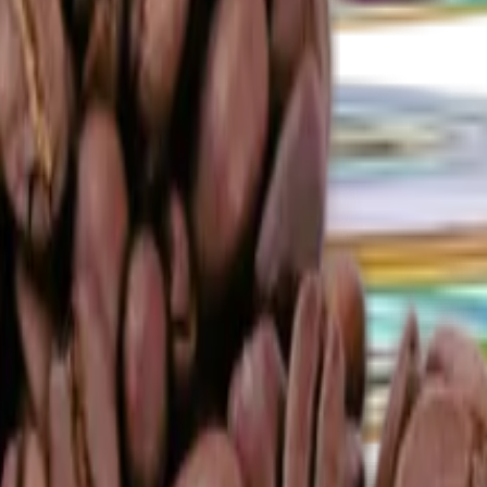
e
 pečení
Další kategorie
kty zdravé snídaně
Další kategorie
Další kategorie
vadla
Další kategorie
a pasty
Další kategorie