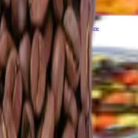
ogurtu
V karobu
Jablečné trubičky máčené v čokoládě
Další kategori
Další kategorie
lis
Zázvor
Ostatní exotické plody
Další kategorie
oce
hy v bílé čokoládě a jogurtu
Ořechová másla s čokoládou
Ořechový mix
oláda
Mléčná čokoláda
Bílá čokoláda
Další kategorie
y
Lékořice a pendreky
Mix cukrovinek
Další kategorie
Ovoce v mléčné čokoládě
Ovoce v bílé čokoládě a jogurtu
Jablečné tru
 oleje
Čokolády bez cukru
Další kategorie
a pasty
Další kategorie