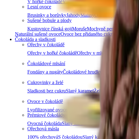
V hořké čokoládě
V mléčné čokoládě
V bílé čokoládě a j
Lesní ovoce
Brusinky a borůvky
Jahody
Maliny
Ostružiny
Černý rybíz
Sušené bobule a plody
Kustovnice čínská goji
Moruše
Mochyně peruánská physa
Naturální sušené ovoce
Ovoce bez přidaného cukru
Nesířené ov
Čokoláda a sladkosti
Ořechy v čokoládě
Ořechy v hořké čokoládě
Ořechy v mléčné čokoládě
Ořec
Čokoládové mlsání
Fondány a nugáty
Čokoládové hrudky a pecky
Hořká čok
Cukrovinky a želé
Sladkosti bez cukru
Slaný karamel
Želé bonbóny a fazolk
Ovoce v čokoládě
Lyofilizované ovoce v čokoládě
Ovoce v hořké čokoládě
Prémiové čokolády
Ovocná čokoláda
Slaný karamel
Čokolády bez palmového
Ořechová másla
100% ořechová
S čokoládou
Slaný karamel
Ostatní másla 