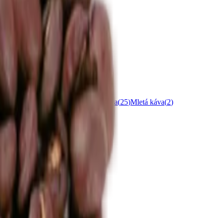
einu
(
2
)
100% Arabica
(
9
)
Zrnková káva
(
25
)
Mletá káva
(
2
)