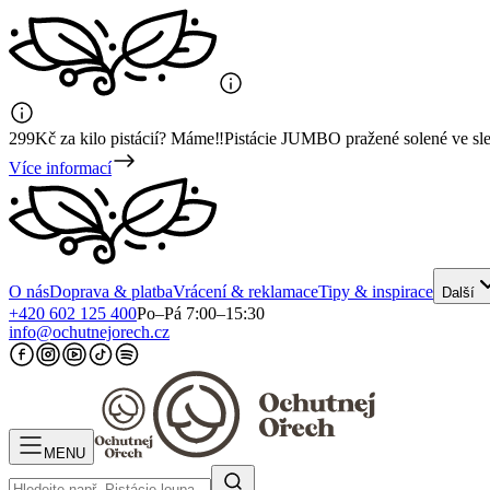
299Kč za kilo pistácií? Máme‼️Pistácie JUMBO pražené solené ve sl
Více informací
O nás
Doprava & platba
Vrácení & reklamace
Tipy & inspirace
Další
+420 602 125 400
Po–Pá 7:00–15:30
info@ochutnejorech.cz
MENU