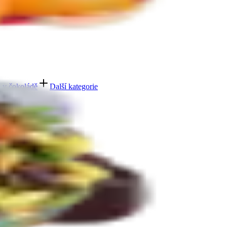
e
 v čokoládě
Další kategorie
bičky máčené v čokoládě
Další kategorie