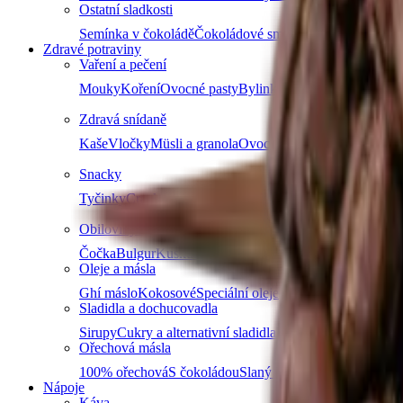
Ostatní sladkosti
Semínka v čokoládě
Čokoládové směsi
Další kategori
Zdravé potraviny
Vaření a pečení
Mouky
Koření
Ovocné pasty
Bylinky
Doplňky na vaření a
Zdravá snídaně
Kaše
Vločky
Müsli a granola
Ovoce do müsli
Další produ
Snacky
Tyčinky
Crackery
Bezlepkové křupky
Chalva
Sušenky
Obiloviny a luštěniny
Čočka
Bulgur
Kuskus
Těstoviny
Další kategorie
Oleje a másla
Ghí máslo
Kokosové
Speciální oleje
Další kategorie
Sladidla a dochucovadla
Sirupy
Cukry a alternativní sladidla
Koření
Asijská ochuco
Ořechová másla
100% ořechová
S čokoládou
Slaný karamel
Ostatní másla 
Nápoje
Káva