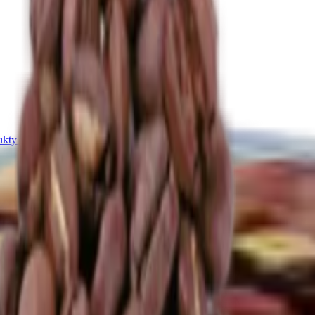
kty z pistácií
Další kategorie
ešu
Další kategorie
ukty z mandlí
Další kategorie