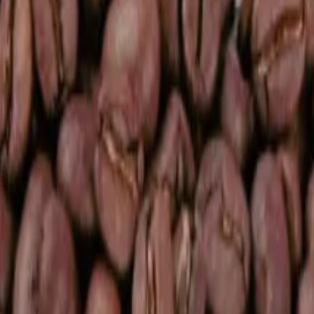
a espresso
Značková káva
Další kategorie
je
Další kategorie
orie
amaráda
Další kategorie
elkyni
Pro kamarádku
Další kategorie