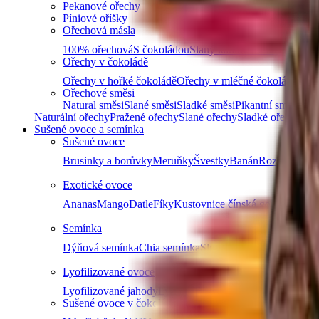
Pekanové ořechy
Píniové oříšky
Ořechová másla
100% ořechová
S čokoládou
Slaný karamel
Ostatní másla 
Ořechy v čokoládě
Ořechy v hořké čokoládě
Ořechy v mléčné čokoládě
Ořec
Ořechové směsi
Natural směsi
Slané směsi
Sladké směsi
Pikantní směsi
Osta
Naturální ořechy
Pražené ořechy
Slané ořechy
Sladké ořechy
Sušené ovoce a semínka
Sušené ovoce
Brusinky a borůvky
Meruňky
Švestky
Banán
Rozinky
D
Exotické ovoce
Ananas
Mango
Datle
Fíky
Kustovnice čínská goji
Další
Semínka
Dýňová semínka
Chia semínka
Slunečnicová semínka
Lně
Lyofilizované ovoce
Lyofilizované jahody
Lyofilizované maliny
Lyofilizovaný
Sušené ovoce v čokoládě