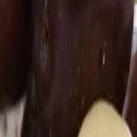
e
 pečení
Další kategorie
kty zdravé snídaně
Další kategorie
Další kategorie
vadla
Další kategorie
a pasty
Další kategorie