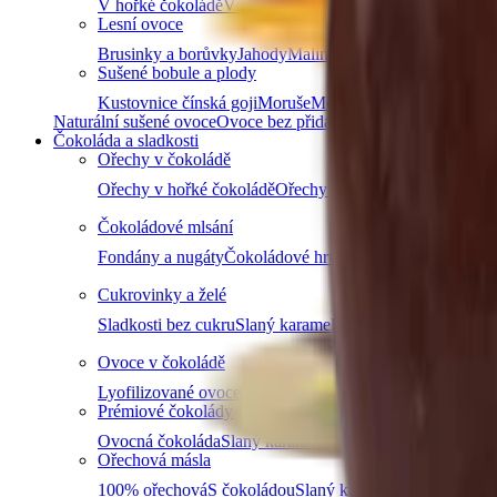
V hořké čokoládě
V mléčné čokoládě
V bílé čokoládě a j
Lesní ovoce
Brusinky a borůvky
Jahody
Maliny
Ostružiny
Černý rybíz
Sušené bobule a plody
Kustovnice čínská goji
Moruše
Mochyně peruánská physa
Naturální sušené ovoce
Ovoce bez přidaného cukru
Nesířené ov
Čokoláda a sladkosti
Ořechy v čokoládě
Ořechy v hořké čokoládě
Ořechy v mléčné čokoládě
Ořec
Čokoládové mlsání
Fondány a nugáty
Čokoládové hrudky a pecky
Hořká čok
Cukrovinky a želé
Sladkosti bez cukru
Slaný karamel
Želé bonbóny a fazolk
Ovoce v čokoládě
Lyofilizované ovoce v čokoládě
Ovoce v hořké čokoládě
Prémiové čokolády
Ovocná čokoláda
Slaný karamel
Čokolády bez palmového
Ořechová másla
100% ořechová
S čokoládou
Slaný karamel
Ostatní másla 