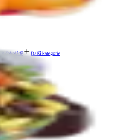
e
 v čokoládě
Další kategorie
bičky máčené v čokoládě
Další kategorie