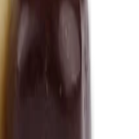
echy v karobu
(
5
)
ách
(
2
)
tatní prémiové čokolády
(
13
)
ěsi
(
21
)