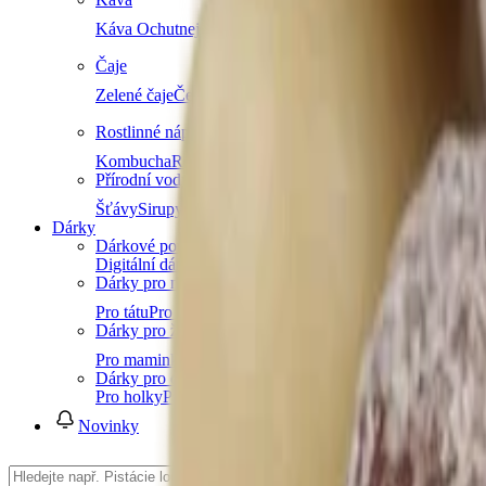
Káva Ochutnej Ořech
Africká káva
Americká káva
Káva n
Čaje
Zelené čaje
Černé čaje
Bylinné čaje
Ovocné čaje
Dětské ča
Rostlinné nápoje
Kombucha
Rostlinná mléka
Ostatní nápoje
Další kateg
Přírodní vody a šťávy
Šťávy
Sirupy
Další kategorie
Dárky
Dárkové poukazy
Digitální dárkový poukaz (okamžitě e-mailem)
Dárky pro muže
Pro tátu
Pro dědu
Pro bratra
Pro manžela
Pro přítele
Pro k
Dárky pro ženy
Pro maminku
Pro babičku
Pro sestru
Pro manželku
Pro přít
Dárky pro děti
Pro holky
Pro kluky
Pro teenagery
Pro nejmenší
Novinky