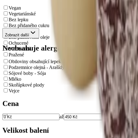
Vegan
Vegetariánské
Bez lepku
Bez přidaného cukru
Bez Éček
Zobrazit další
Bez palmového oleje
Ochucené
Neobsahuje alergeny
V čokoládě
Pražené
Obiloviny obsahující lepek
Podzemnice olejná - Arašídy
Sójové boby - Sója
Mléko
Skořápkové plody
Vejce
Cena
až
Velikost balení