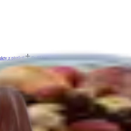
kty z pistácií
Další kategorie
ešu
Další kategorie
ukty z mandlí
Další kategorie