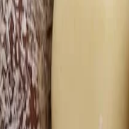
bílé čokoládě a jogurtu
(
29
)
Ořechy v tiramisu
(
6
)
Ořechy se skořicí
(
2
)
Oř
(
38
)
Mléčná čokoláda
(
46
)
Minilentils
(
2
)
Semínka v čokoládě
(
4
)
)
é čokoládě a jogurtu
(
14
)
Ovoce v karobu
(
5
)
Ovoce ve speciálních polev
palmového oleje
(
44
)
Čokolády bez cukru
(
9
)
Holandská čokoláda
(
34
)
Os
u
(
11
)
lem
(
14
)
Želé bonbóny a fazolky
(
17
)
e v čokoládě
(
7
)
Jablečné trubičky máčené v čokoládě
(
6
)
Čokoládové sm