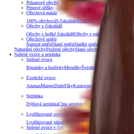
Pekanové ořechy
Píniové oříšky
Ořechová másla
100% ořechová
S čokoládou
Slaný karamel
Ostatní másla 
Ořechy v čokoládě
Ořechy v hořké čokoládě
Ořechy v mléčné čokoládě
Ořec
Ořechové směsi
Natural směsi
Slané směsi
Sladké směsi
Pikantní směsi
Osta
Naturální ořechy
Pražené ořechy
Slané ořechy
Sladké ořechy
Sušené ovoce a semínka
Sušené ovoce
Brusinky a borůvky
Meruňky
Švestky
Banán
Rozinky
D
Exotické ovoce
Ananas
Mango
Datle
Fíky
Kustovnice čínská goji
Další
Semínka
Dýňová semínka
Chia semínka
Slunečnicová semínka
Lně
Lyofilizované ovoce
Lyofilizované jahody
Lyofilizované maliny
Lyofilizovaný
Sušené ovoce v čokoládě