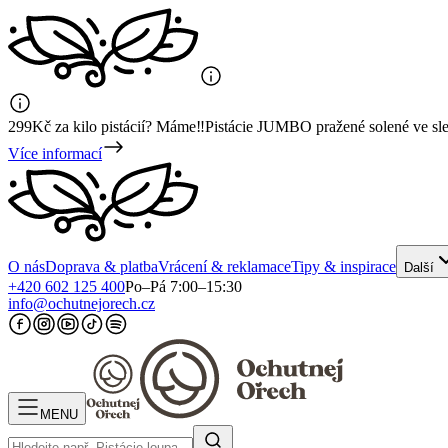
299Kč za kilo pistácií? Máme‼️Pistácie JUMBO pražené solené ve sl
Více informací
O nás
Doprava & platba
Vrácení & reklamace
Tipy & inspirace
Další
+420 602 125 400
Po–Pá 7:00–15:30
info@ochutnejorech.cz
MENU