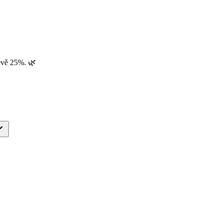
evě 25%. 🌿