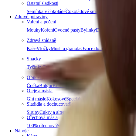
Ostatní sladkosti
Semínka v čokoládě
Čokoládové směsi
Další kategori
Zdravé potraviny
Vaření a pečení
Mouky
Koření
Ovocné pasty
Bylinky
Doplňky na vaření a
Zdravá snídaně
Kaše
Vločky
Müsli a granola
Ovoce do müsli
Další produ
Snacky
Tyčinky
Crackery
Bezlepkové křupky
Chalva
Sušenky
Obiloviny a luštěniny
Čočka
Bulgur
Kuskus
Těstoviny
Další kategorie
Oleje a másla
Ghí máslo
Kokosové
Speciální oleje
Další kategorie
Sladidla a dochucovadla
Sirupy
Cukry a alternativní sladidla
Koření
Asijská ochuco
Ořechová másla
100% ořechová
S čokoládou
Slaný karamel
Ostatní másla 
Nápoje
Káva