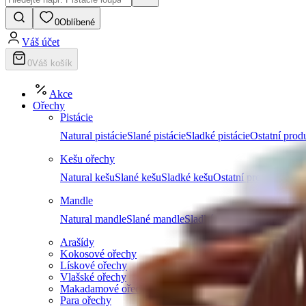
0
Oblíbené
Váš účet
0
Váš košík
Akce
Ořechy
Pistácie
Natural pistácie
Slané pistácie
Sladké pistácie
Ostatní produ
Kešu ořechy
Natural kešu
Slané kešu
Sladké kešu
Ostatní produkty z k
Mandle
Natural mandle
Slané mandle
Sladké mandle
Ostatní prod
Arašídy
Kokosové ořechy
Lískové ořechy
Vlašské ořechy
Makadamové ořechy
Para ořechy