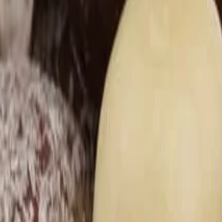
a espresso
Značková káva
Další kategorie
je
Další kategorie
orie
amaráda
Další kategorie
elkyni
Pro kamarádku
Další kategorie