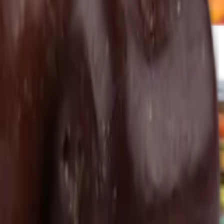
ogurtu
V karobu
Jablečné trubičky máčené v čokoládě
Další kategori
Další kategorie
lis
Zázvor
Ostatní exotické plody
Další kategorie
oce
hy v bílé čokoládě a jogurtu
Ořechová másla s čokoládou
Ořechový mix
oláda
Mléčná čokoláda
Bílá čokoláda
Další kategorie
y
Lékořice a pendreky
Mix cukrovinek
Další kategorie
Ovoce v mléčné čokoládě
Ovoce v bílé čokoládě a jogurtu
Jablečné tru
 oleje
Čokolády bez cukru
Další kategorie
a pasty
Další kategorie