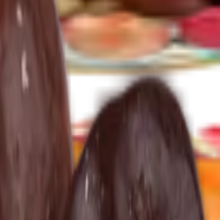
a pasty
Další kategorie
hy v bílé čokoládě
Ořechy se skořicí
Ořechy v tiramisu
Další kategor
tní směsi
alší kategorie
 kategorie
ná semínka
Konopná semínka
Další kategorie
 mix ovoce
Lyofilizované ovoce v čokoládě
Ostatní lyofilizované ovoce