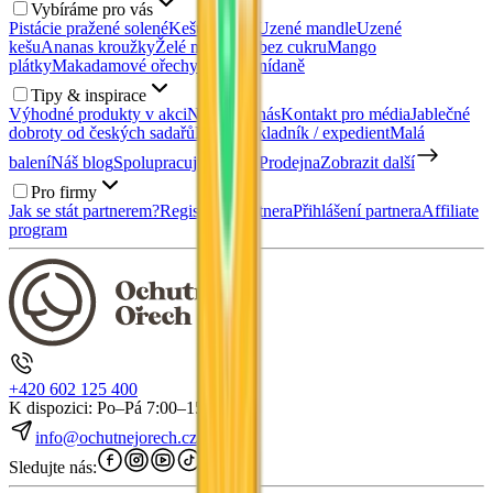
Vybíráme pro vás
Pistácie pražené solené
Kešu ořechy
Uzené mandle
Uzené
kešu
Ananas kroužky
Želé medvídci bez cukru
Mango
plátky
Makadamové ořechy
Zdravé snídaně
Tipy & inspirace
Výhodné produkty v akci
Napsali o nás
Kontakt pro média
Jablečné
dobroty od českých sadařů
Nábor: Skladník / expedient
Malá
balení
Náš blog
Spolupracujte s námi
Prodejna
Zobrazit další
Pro firmy
Jak se stát partnerem?
Registrace partnera
Přihlášení partnera
Affiliate
program
+420 602 125 400
K dispozici: Po–Pá 7:00–15:30
info@ochutnejorech.cz
Sledujte nás: