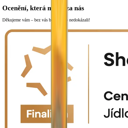
Ocenění, která mluví za nás
Děkujeme vám – bez vás bychom to nedokázali!