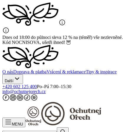
Dnes od 18:00 do půlnoci sleva 12 % na (téměř) vše nezlevněné.
Kód NOCNISOVA, ušetři ihned! 🦉
O nás
Doprava & platba
Vrácení & reklamace
Tipy & inspirace
Další
+420 602 125 400
Po–Pá 7:00–15:30
info@ochutnejorech.cz
MENU