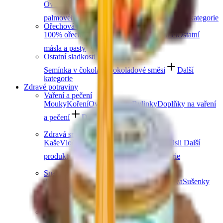
Ovocná čokoláda
Slaný karamel
Čokolády bez
palmového oleje
Čokolády bez cukru
Další kategorie
Ořechová másla
100% ořechová
S čokoládou
Slaný karamel
Ostatní
másla a pasty
Další kategorie
Ostatní sladkosti
Semínka v čokoládě
Čokoládové směsi
Další
kategorie
Zdravé potraviny
Vaření a pečení
Mouky
Koření
Ovocné pasty
Bylinky
Doplňky na vaření
a pečení
Další kategorie
Zdravá snídaně
Kaše
Vločky
Müsli a granola
Ovoce do müsli
Další
produkty zdravé snídaně
Další kategorie
Snacky
Tyčinky
Crackery
Bezlepkové křupky
Chalva
Sušenky
Další kategorie
Obiloviny a luštěniny