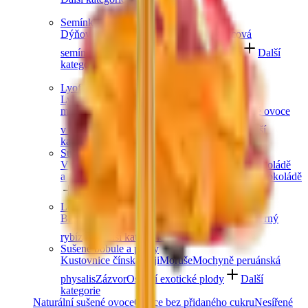
Semínka
Dýňová semínka
Chia semínka
Slunečnicová
semínka
Lněná semínka
Konopná semínka
Další
kategorie
Lyofilizované ovoce
Lyofilizované jahody
Lyofilizované
maliny
Lyofilizovaný mix ovoce
Lyofilizované ovoce
v čokoládě
Ostatní lyofilizované ovoce
Další
kategorie
Sušené ovoce v čokoládě
V hořké čokoládě
V mléčné čokoládě
V bílé čokoládě
a jogurtu
V karobu
Jablečné trubičky máčené v čokoládě
Další kategorie
Lesní ovoce
Brusinky a borůvky
Jahody
Maliny
Ostružiny
Černý
rybíz
Další kategorie
Sušené bobule a plody
Kustovnice čínská goji
Moruše
Mochyně peruánská
physalis
Zázvor
Ostatní exotické plody
Další
kategorie
Naturální sušené ovoce
Ovoce bez přidaného cukru
Nesířené