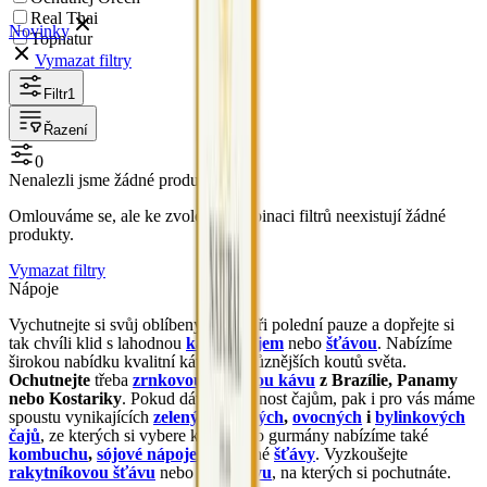
Real Thai
Novinky
Topnatur
Vymazat filtry
Filtr
1
Řazení
0
Nenalezli jsme žádné produkty
Omlouváme se, ale ke zvolené kombinaci filtrů neexistují žádné
produkty.
Vymazat filtry
Nápoje
Vychutnejte si svůj oblíbený nápoj při polední pauze a dopřejte si
tak chvíli klid s lahodnou
kávou
,
čajem
nebo
šťávou
. Nabízíme
širokou nabídku kvalitní kávy z nejrůznějších koutů světa.
Ochutnejte
třeba
zrnkovou
či
mletou kávu
z Brazílie, Panamy
nebo Kostariky
. Pokud dáváte přednost čajům, pak i pro vás máme
spoustu vynikajících
zelených
,
černých
,
ovocných
i
bylinkových
čajů
, ze kterých si vybere každý. Pro gurmány nabízíme také
kombuchu
,
sójové nápoje
a
výborné
šťávy
. Vyzkoušejte
rakytníkovou šťávu
nebo
goji šťávu
, na kterých si pochutnáte.