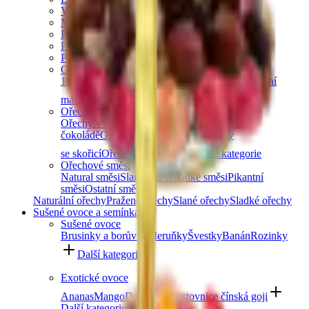
Vlašské ořechy
Makadamové ořechy
Para ořechy
Pekanové ořechy
Píniové oříšky
Ořechová másla
100% ořechová
S čokoládou
Slaný karamel
Ostatní
másla a pasty
Další kategorie
Ořechy v čokoládě
Ořechy v hořké čokoládě
Ořechy v mléčné
čokoládě
Ořechy v bílé čokoládě
Ořechy
se skořicí
Ořechy v tiramisu
Další kategorie
Ořechové směsi
Natural směsi
Slané směsi
Sladké směsi
Pikantní
směsi
Ostatní směsi
Naturální ořechy
Pražené ořechy
Slané ořechy
Sladké ořechy
Sušené ovoce a semínka
Sušené ovoce
Brusinky a borůvky
Meruňky
Švestky
Banán
Rozinky
Další kategorie
Exotické ovoce
Ananas
Mango
Datle
Fíky
Kustovnice čínská goji
Další kategorie