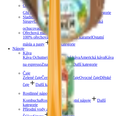
Čočka
Bulgur
Kuskus
Těstoviny
Další kategorie
Oleje a másla
Ghí máslo
Kokosové
Speciální oleje
Další kategorie
Sladidla a dochucovadla
Sirupy
Cukry a alternativní sladidla
Koření
Asijská
ochucovadla
Další kategorie
Ořechová másla
100% ořechová
S čokoládou
Slaný karamel
Ostatní
másla a pasty
Další kategorie
Nápoje
Káva
Káva Ochutnej Ořech
Africká káva
Americká káva
Káva
na espresso
Značková káva
Další kategorie
Čaje
Zelené čaje
Černé čaje
Bylinné čaje
Ovocné čaje
Dětské
čaje
Další kategorie
Rostlinné nápoje
Kombucha
Rostlinná mléka
Ostatní nápoje
Další
kategorie
Přírodní vody a šťávy