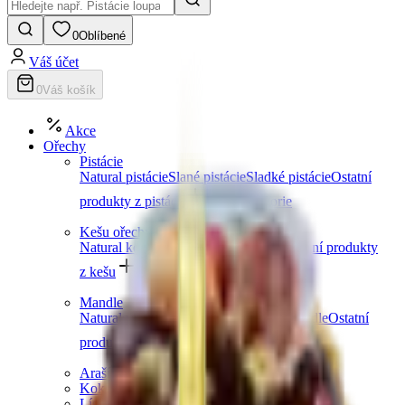
0
Oblíbené
Váš účet
0
Váš košík
Akce
Ořechy
Pistácie
Natural pistácie
Slané pistácie
Sladké pistácie
Ostatní
produkty z pistácií
Další kategorie
Kešu ořechy
Natural kešu
Slané kešu
Sladké kešu
Ostatní produkty
z kešu
Další kategorie
Mandle
Natural mandle
Slané mandle
Sladké mandle
Ostatní
produkty z mandlí
Další kategorie
Arašídy
Kokosové ořechy
Lískové ořechy