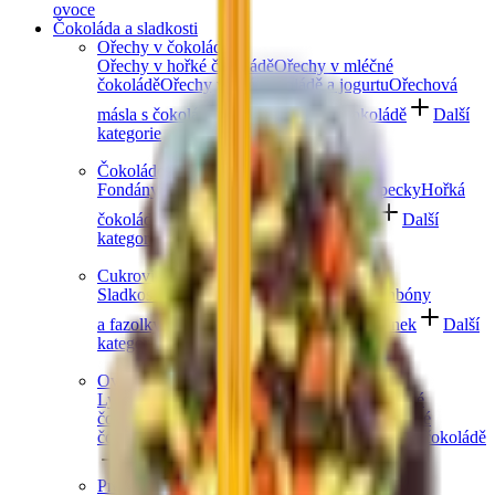
ovoce
Čokoláda a sladkosti
Ořechy v čokoládě
Ořechy v hořké čokoládě
Ořechy v mléčné
čokoládě
Ořechy v bílé čokoládě a jogurtu
Ořechová
másla s čokoládou
Ořechový mix v čokoládě
Další
kategorie
Čokoládové mlsání
Fondány a nugáty
Čokoládové hrudky a pecky
Hořká
čokoláda
Mléčná čokoláda
Bílá čokoláda
Další
kategorie
Cukrovinky a želé
Sladkosti bez cukru
Slaný karamel
Želé bonbóny
a fazolky
Lékořice a pendreky
Mix cukrovinek
Další
kategorie
Ovoce v čokoládě
Lyofilizované ovoce v čokoládě
Ovoce v hořké
čokoládě
Ovoce v mléčné čokoládě
Ovoce v bílé
čokoládě a jogurtu
Jablečné trubičky máčené v čokoládě
Další kategorie
Prémiové čokolády