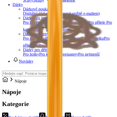
Šťávy
Sirupy
Další kategorie
Dárky
Dárkové poukazy
Digitální dárkový poukaz (okamžitě e-mailem)
Dárky pro muže
Pro tátu
Pro dědu
Pro bratra
Pro manžela
Pro přítele
Pro
kamaráda
Další kategorie
Dárky pro ženy
Pro maminku
Pro babičku
Pro sestru
Pro manželku
Pro
přítelkyni
Pro kamarádku
Další kategorie
Dárky pro děti
Pro holky
Pro kluky
Pro teenagery
Pro nejmenší
Novinky
Nápoje
Nápoje
Kategorie