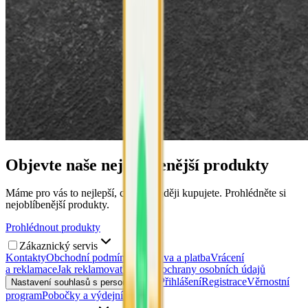
Objevte naše nejoblíbenější produkty
Máme pro vás to nejlepší, co si nejraději kupujete. Prohlédněte si
nejoblíbenější produkty.
Prohlédnout produkty
Zákaznický servis
Kontakty
Obchodní podmínky
Doprava a platba
Vrácení
a reklamace
Jak reklamovat?
Zásady ochrany osobních údajů
Přihlášení
Registrace
Věrnostní
Nastavení souhlasů s personalizací
program
Pobočky a výdejní místa