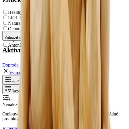
HealthyCo
LifeLike
Natural Jihlava
Ochutnej Ořech
Real Thai
Zobrazit další
Topnatur
Antonín Zetík PERLA
Aktivní filtry
Doprodej
Vymazat filtry
Filtr
1
Řazení
0
Nenalezli jsme žádné produkty
Omlouváme se, ale ke zvolené kombinaci filtrů neexistují žádné
produkty.
Vymazat filtry