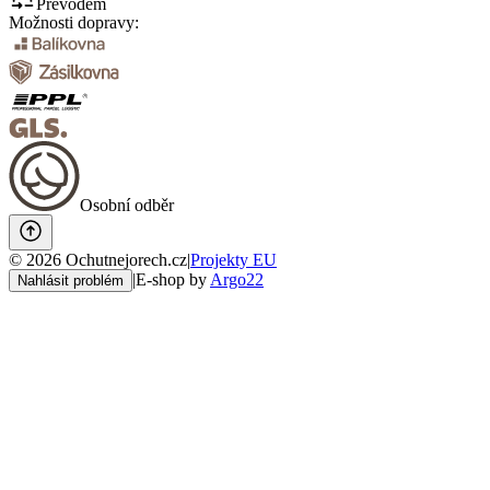
Převodem
Možnosti dopravy:
Osobní odběr
©
2026
Ochutnejorech.cz
|
Projekty EU
|
E-shop by
Argo22
Nahlásit problém