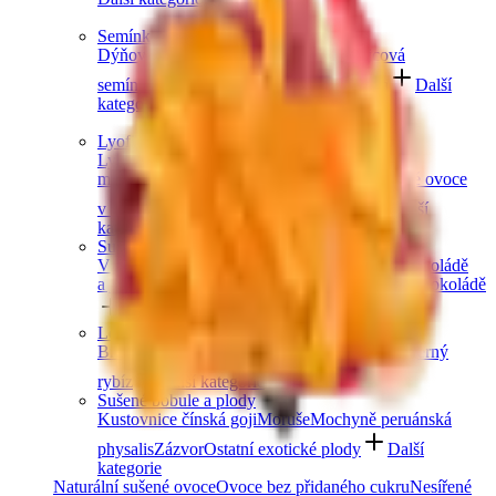
Semínka
Dýňová semínka
Chia semínka
Slunečnicová
semínka
Lněná semínka
Konopná semínka
Další
kategorie
Lyofilizované ovoce
Lyofilizované jahody
Lyofilizované
maliny
Lyofilizovaný mix ovoce
Lyofilizované ovoce
v čokoládě
Ostatní lyofilizované ovoce
Další
kategorie
Sušené ovoce v čokoládě
V hořké čokoládě
V mléčné čokoládě
V bílé čokoládě
a jogurtu
V karobu
Jablečné trubičky máčené v čokoládě
Další kategorie
Lesní ovoce
Brusinky a borůvky
Jahody
Maliny
Ostružiny
Černý
rybíz
Další kategorie
Sušené bobule a plody
Kustovnice čínská goji
Moruše
Mochyně peruánská
physalis
Zázvor
Ostatní exotické plody
Další
kategorie
Naturální sušené ovoce
Ovoce bez přidaného cukru
Nesířené