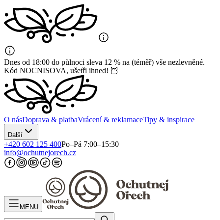
Dnes od 18:00 do půlnoci sleva 12 % na (téměř) vše nezlevněné.
Kód NOCNISOVA, ušetři ihned! 🦉
O nás
Doprava & platba
Vrácení & reklamace
Tipy & inspirace
Další
+420 602 125 400
Po–Pá 7:00–15:30
info@ochutnejorech.cz
MENU