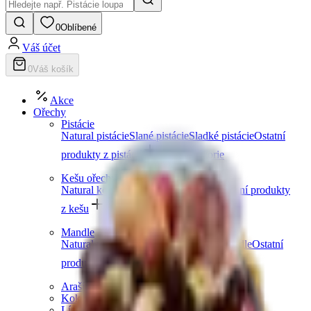
0
Oblíbené
Váš účet
0
Váš košík
Akce
Ořechy
Pistácie
Natural pistácie
Slané pistácie
Sladké pistácie
Ostatní
produkty z pistácií
Další kategorie
Kešu ořechy
Natural kešu
Slané kešu
Sladké kešu
Ostatní produkty
z kešu
Další kategorie
Mandle
Natural mandle
Slané mandle
Sladké mandle
Ostatní
produkty z mandlí
Další kategorie
Arašídy
Kokosové ořechy
Lískové ořechy