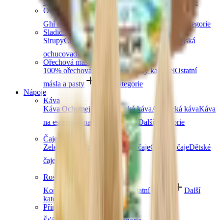
Čočka
Bulgur
Kuskus
Těstoviny
Další kategorie
Oleje a másla
Ghí máslo
Kokosové
Speciální oleje
Další kategorie
Sladidla a dochucovadla
Sirupy
Cukry a alternativní sladidla
Koření
Asijská
ochucovadla
Další kategorie
Ořechová másla
100% ořechová
S čokoládou
Slaný karamel
Ostatní
másla a pasty
Další kategorie
Nápoje
Káva
Káva Ochutnej Ořech
Africká káva
Americká káva
Káva
na espresso
Značková káva
Další kategorie
Čaje
Zelené čaje
Černé čaje
Bylinné čaje
Ovocné čaje
Dětské
čaje
Další kategorie
Rostlinné nápoje
Kombucha
Rostlinná mléka
Ostatní nápoje
Další
kategorie
Přírodní vody a šťávy