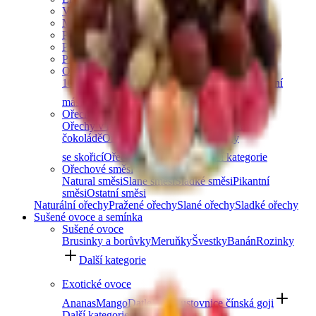
Vlašské ořechy
Makadamové ořechy
Para ořechy
Pekanové ořechy
Píniové oříšky
Ořechová másla
100% ořechová
S čokoládou
Slaný karamel
Ostatní
másla a pasty
Další kategorie
Ořechy v čokoládě
Ořechy v hořké čokoládě
Ořechy v mléčné
čokoládě
Ořechy v bílé čokoládě
Ořechy
se skořicí
Ořechy v tiramisu
Další kategorie
Ořechové směsi
Natural směsi
Slané směsi
Sladké směsi
Pikantní
směsi
Ostatní směsi
Naturální ořechy
Pražené ořechy
Slané ořechy
Sladké ořechy
Sušené ovoce a semínka
Sušené ovoce
Brusinky a borůvky
Meruňky
Švestky
Banán
Rozinky
Další kategorie
Exotické ovoce
Ananas
Mango
Datle
Fíky
Kustovnice čínská goji
Další kategorie