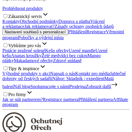
Prohlédnout produkty
Zákaznický servis
Kontakty
Obchodní podmínky
Doprava a platba
Vrácení
a reklamace
Jak reklamovat?
Zásady ochrany osobních údajů
Přihlášení
Registrace
Věrnostní
Nastavení souhlasů s personalizací
program
Pobočky a výdejní místa
Vybíráme pro vás
Pistácie pražené solené
Kešu ořechy
Uzené mandle
Uzené
kešu
Ananas kroužky
Želé medvídci bez cukru
Mango
plátky
Makadamové ořechy
Zdravé snídaně
Tipy & inspirace
Výhodné produkty v akci
Napsali o nás
Kontakt pro média
Jablečné
dobroty od českých sadařů
Nábor: Skladník / expedient
Malá
balení
Náš blog
Spolupracujte s námi
Prodejna
Zobrazit další
Pro firmy
Jak se stát partnerem?
Registrace partnera
Přihlášení partnera
Affiliate
program