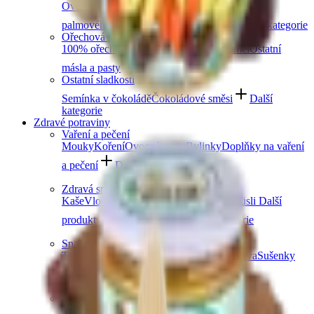
Ovocná čokoláda
Slaný karamel
Čokolády bez
palmového oleje
Čokolády bez cukru
Další kategorie
Ořechová másla
100% ořechová
S čokoládou
Slaný karamel
Ostatní
másla a pasty
Další kategorie
Ostatní sladkosti
Semínka v čokoládě
Čokoládové směsi
Další
kategorie
Zdravé potraviny
Vaření a pečení
Mouky
Koření
Ovocné pasty
Bylinky
Doplňky na vaření
a pečení
Další kategorie
Zdravá snídaně
Kaše
Vločky
Müsli a granola
Ovoce do müsli
Další
produkty zdravé snídaně
Další kategorie
Snacky
Tyčinky
Crackery
Bezlepkové křupky
Chalva
Sušenky
Další kategorie
Obiloviny a luštěniny