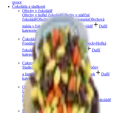
ovoce
Čokoláda a sladkosti
Ořechy v čokoládě
Ořechy v hořké čokoládě
Ořechy v mléčné
čokoládě
Ořechy v bílé čokoládě a jogurtu
Ořechová
másla s čokoládou
Ořechový mix v čokoládě
Další
kategorie
Čokoládové mlsání
Fondány a nugáty
Čokoládové hrudky a pecky
Hořká
čokoláda
Mléčná čokoláda
Bílá čokoláda
Další
kategorie
Cukrovinky a želé
Sladkosti bez cukru
Slaný karamel
Želé bonbóny
a fazolky
Lékořice a pendreky
Mix cukrovinek
Další
kategorie
Ovoce v čokoládě
Lyofilizované ovoce v čokoládě
Ovoce v hořké
čokoládě
Ovoce v mléčné čokoládě
Ovoce v bílé
čokoládě a jogurtu
Jablečné trubičky máčené v čokoládě
Další kategorie
Prémiové čokolády