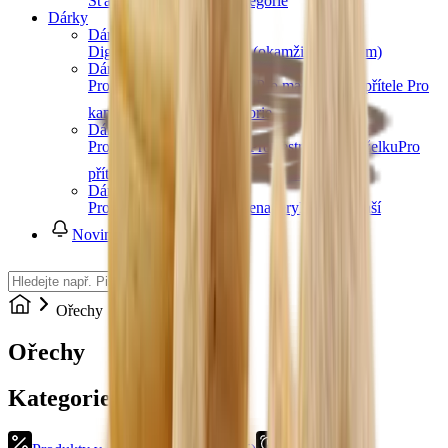
Šťávy
Sirupy
Další kategorie
Dárky
Dárkové poukazy
Digitální dárkový poukaz (okamžitě e-mailem)
Dárky pro muže
Pro tátu
Pro dědu
Pro bratra
Pro manžela
Pro přítele
Pro
kamaráda
Další kategorie
Dárky pro ženy
Pro maminku
Pro babičku
Pro sestru
Pro manželku
Pro
přítelkyni
Pro kamarádku
Další kategorie
Dárky pro děti
Pro holky
Pro kluky
Pro teenagery
Pro nejmenší
Novinky
Ořechy
Ořechy
Kategorie