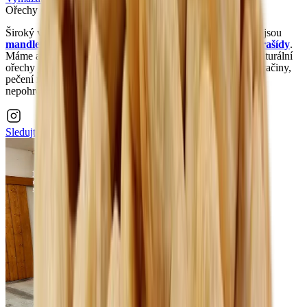
Ořechy
Široký výběr nejčerstvějších a nejkvalitnějších ořechů, jako jsou
mandle
,
kešu
,
vlašské ořechy
,
lískové ořechy
,
pistácie
,
arašídy
.
Máme ale i
makadomové
,
piniové
a
pekanové ořechy
. Naturální
ořechy jsou nepražené, nesolené a jsou ideální pro zdravé svačiny,
pečení nebo jako ingredience na pečení a vaření. Jistě ale
nepohrdnete ani
ořechy v čokoládě
.
Sledujte nás na
Instagramu