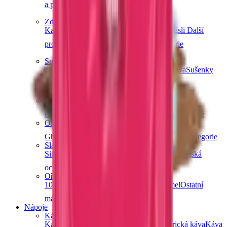
a pečení
Další kategorie
Zdravá snídaně
Kaše
Vločky
Müsli a granola
Ovoce do müsli
Další
produkty zdravé snídaně
Další kategorie
Snacky
Tyčinky
Crackery
Bezlepkové křupky
Chalva
Sušenky
Další kategorie
Obiloviny a luštěniny
Čočka
Bulgur
Kuskus
Těstoviny
Další kategorie
Oleje a másla
Ghí máslo
Kokosové
Speciální oleje
Další kategorie
Sladidla a dochucovadla
Sirupy
Cukry a alternativní sladidla
Koření
Asijská
ochucovadla
Další kategorie
Ořechová másla
100% ořechová
S čokoládou
Slaný karamel
Ostatní
másla a pasty
Další kategorie
Nápoje
Káva
Káva Ochutnej Ořech
Africká káva
Americká káva
Káva