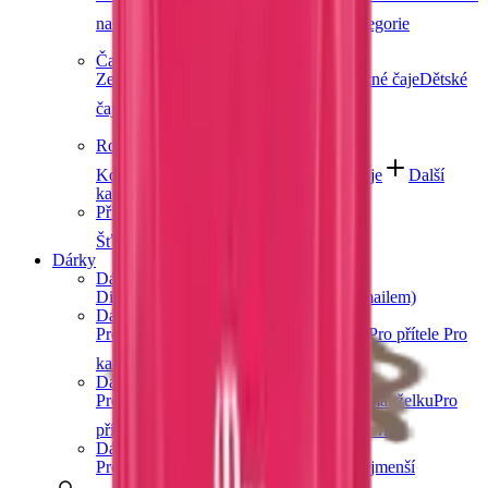
na espresso
Značková káva
Další kategorie
Čaje
Zelené čaje
Černé čaje
Bylinné čaje
Ovocné čaje
Dětské
čaje
Další kategorie
Rostlinné nápoje
Kombucha
Rostlinná mléka
Ostatní nápoje
Další
kategorie
Přírodní vody a šťávy
Šťávy
Sirupy
Další kategorie
Dárky
Dárkové poukazy
Digitální dárkový poukaz (okamžitě e-mailem)
Dárky pro muže
Pro tátu
Pro dědu
Pro bratra
Pro manžela
Pro přítele
Pro
kamaráda
Další kategorie
Dárky pro ženy
Pro maminku
Pro babičku
Pro sestru
Pro manželku
Pro
přítelkyni
Pro kamarádku
Další kategorie
Dárky pro děti
Pro holky
Pro kluky
Pro teenagery
Pro nejmenší