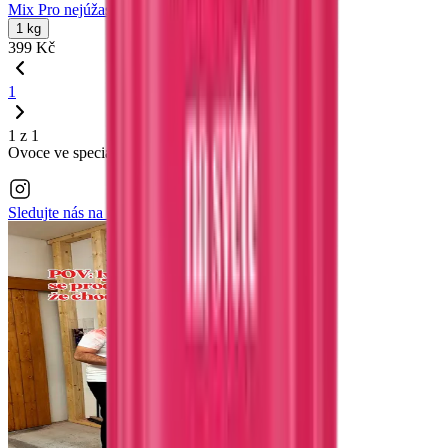
Mix Pro nejúžasnější Maminku na světě
1 kg
399 Kč
1
1 z 1
Ovoce ve speciálních polevách
Sledujte nás na
Instagramu