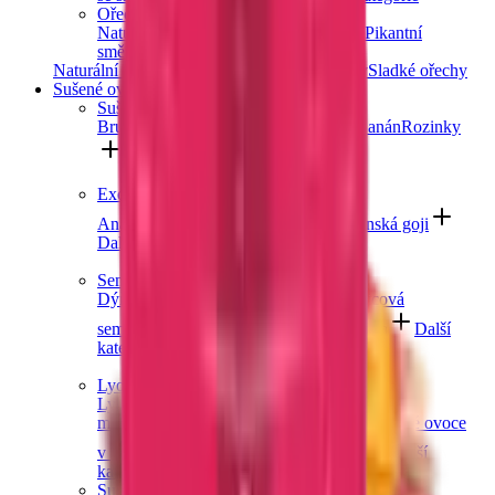
Ořechové směsi
Natural směsi
Slané směsi
Sladké směsi
Pikantní
směsi
Ostatní směsi
Naturální ořechy
Pražené ořechy
Slané ořechy
Sladké ořechy
Sušené ovoce a semínka
Sušené ovoce
Brusinky a borůvky
Meruňky
Švestky
Banán
Rozinky
Další kategorie
Exotické ovoce
Ananas
Mango
Datle
Fíky
Kustovnice čínská goji
Další kategorie
Semínka
Dýňová semínka
Chia semínka
Slunečnicová
semínka
Lněná semínka
Konopná semínka
Další
kategorie
Lyofilizované ovoce
Lyofilizované jahody
Lyofilizované
maliny
Lyofilizovaný mix ovoce
Lyofilizované ovoce
v čokoládě
Ostatní lyofilizované ovoce
Další
kategorie
Sušené ovoce v čokoládě