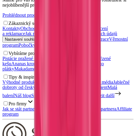
nejoblíbenější produkty.
Prohlédnout produkty
Zákaznický servis
Kontakty
Obchodní podmínky
Doprava a platba
Vrácení
a reklamace
Jak reklamovat?
Zásady ochrany osobních údajů
Přihlášení
Registrace
Věrnostní
Nastavení souhlasů s personalizací
program
Pobočky a výdejní místa
Vybíráme pro vás
Pistácie pražené solené
Kešu ořechy
Uzené mandle
Uzené
kešu
Ananas kroužky
Želé medvídci bez cukru
Mango
plátky
Makadamové ořechy
Zdravé snídaně
Tipy & inspirace
Výhodné produkty v akci
Napsali o nás
Kontakt pro média
Jablečné
dobroty od českých sadařů
Nábor: Skladník / expedient
Malá
balení
Náš blog
Spolupracujte s námi
Prodejna
Zobrazit další
Pro firmy
Jak se stát partnerem?
Registrace partnera
Přihlášení partnera
Affiliate
program