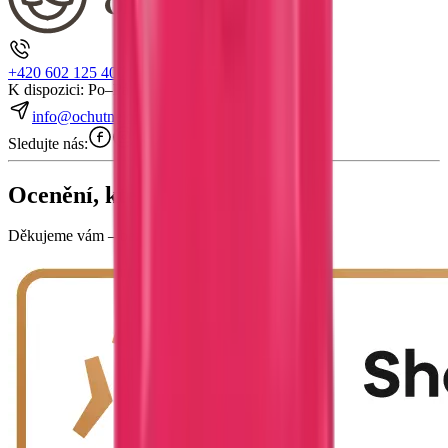
+420 602 125 400
K dispozici: Po–Pá 7:00–15:30
info@ochutnejorech.cz
Sledujte nás:
Ocenění, která mluví za nás
Děkujeme vám – bez vás bychom to nedokázali!