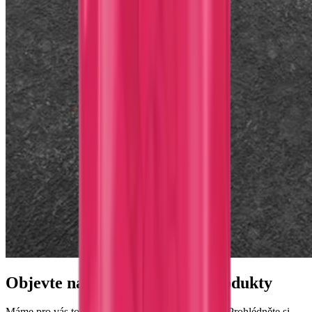
Objevte naše nejoblíbenější produkty
Máme pro vás to nejlepší, co si nejraději kupujete. Prohlédněte si