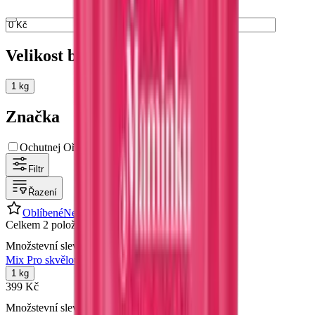
až
Velikost balení
1 kg
Značka
Ochutnej Ořech
Filtr
Řazení
Oblíbené
Nejnovější
Nejdražší
Nejlevnější
Celkem 2 položky
Množstevní sleva
Mix Pro skvělou ženskou
1 kg
399 Kč
Množstevní sleva