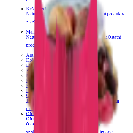
Kešu ořechy
Natural kešu
Slané kešu
Sladké kešu
Ostatní produkty
z kešu
Další kategorie
Mandle
Natural mandle
Slané mandle
Sladké mandle
Ostatní
produkty z mandlí
Další kategorie
Arašídy
Kokosové ořechy
Lískové ořechy
Vlašské ořechy
Makadamové ořechy
Para ořechy
Pekanové ořechy
Píniové oříšky
Ořechová másla
100% ořechová
S čokoládou
Slaný karamel
Ostatní
másla a pasty
Další kategorie
Ořechy v čokoládě
Ořechy v hořké čokoládě
Ořechy v mléčné
čokoládě
Ořechy v bílé čokoládě
Ořechy
se skořicí
Ořechy v tiramisu
Další kategorie