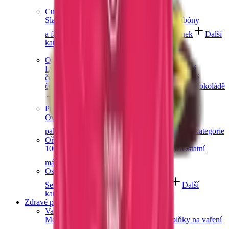
Cukrovinky a želé
Sladkosti bez cukru
Slaný karamel
Želé bonbóny
a fazolky
Lékořice a pendreky
Mix cukrovinek
Další
kategorie
Ovoce v čokoládě
Lyofilizované ovoce v čokoládě
Ovoce v hořké
čokoládě
Ovoce v mléčné čokoládě
Ovoce v bílé
čokoládě a jogurtu
Jablečné trubičky máčené v čokoládě
Další kategorie
Prémiové čokolády
Ovocná čokoláda
Slaný karamel
Čokolády bez
palmového oleje
Čokolády bez cukru
Další kategorie
Ořechová másla
100% ořechová
S čokoládou
Slaný karamel
Ostatní
másla a pasty
Další kategorie
Ostatní sladkosti
Semínka v čokoládě
Čokoládové směsi
Další
kategorie
Zdravé potraviny
Vaření a pečení
Mouky
Koření
Ovocné pasty
Bylinky
Doplňky na vaření