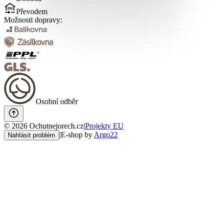
Převodem
Možnosti dopravy:
Osobní odběr
©
2026
Ochutnejorech.cz
|
Projekty EU
|
E-shop by
Argo22
Nahlásit problém