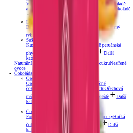
V hořké čokoládě
V mléčné čokoládě
V bílé čokoládě
a jogurtu
V karobu
Jablečné trubičky máčené v čokoládě
Další kategorie
Lesní ovoce
Brusinky a borůvky
Jahody
Maliny
Ostružiny
Černý
rybíz
Další kategorie
Sušené bobule a plody
Kustovnice čínská goji
Moruše
Mochyně peruánská
physalis
Zázvor
Ostatní exotické plody
Další
kategorie
Naturální sušené ovoce
Ovoce bez přidaného cukru
Nesířené
ovoce
Čokoláda a sladkosti
Ořechy v čokoládě
Ořechy v hořké čokoládě
Ořechy v mléčné
čokoládě
Ořechy v bílé čokoládě a jogurtu
Ořechová
másla s čokoládou
Ořechový mix v čokoládě
Další
kategorie
Čokoládové mlsání
Fondány a nugáty
Čokoládové hrudky a pecky
Hořká
čokoláda
Mléčná čokoláda
Bílá čokoláda
Další
kategorie