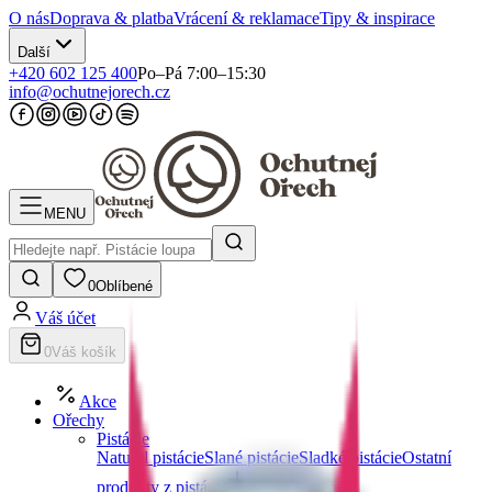
O nás
Doprava & platba
Vrácení & reklamace
Tipy & inspirace
Další
+420 602 125 400
Po–Pá 7:00–15:30
info@ochutnejorech.cz
MENU
0
Oblíbené
Váš účet
0
Váš košík
Akce
Ořechy
Pistácie
Natural pistácie
Slané pistácie
Sladké pistácie
Ostatní
produkty z pistácií
Další kategorie