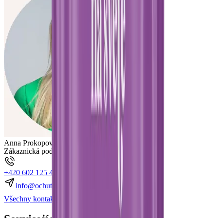
Anna Prokopová
Zákaznická podpora
+420 602 125 400
K dispozici:
Po–Pá 7:00–15:30
info@ochutnejorech.cz
Všechny kontakty