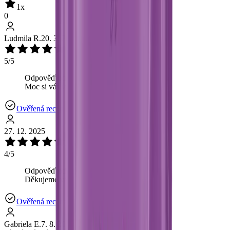
1
x
0
Ludmila R.
20. 3. 2026
5/5
Odpověď od OchutnejOřech.cz:
Moc si vás vážíme! 💕
Ověřená recenze
27. 12. 2025
4/5
Odpověď od OchutnejOřech.cz:
Děkujeme vám! ❤️
Ověřená recenze
Gabriela E.
7. 8. 2025