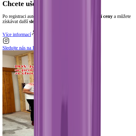
Chcete ušetřit?
Po registraci automaticky a okamžitě dostanete
lepší ceny
a můžete
získávat další
slevové poukazy
.
Více informací
Registrovat se
Sledujte nás na
Instagramu