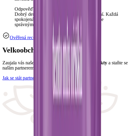
Odpověď od OchutnejOřech.cz:
Dobrý den, velmi si ceníme vašeho hodnocení. Každá
spokojená reakce nás utvrzuje v tom, že jdeme
správným směrem. 🚀😊
Ověřená recenze
Velkoobchod
Zaujala vás naše nabídka?
Prodávejte naše produkty
a staňte se
naším partnerem.
Jak se stát partnerem?