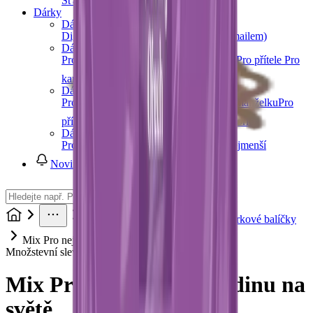
Šťávy
Sirupy
Další kategorie
Dárky
Dárkové poukazy
Digitální dárkový poukaz (okamžitě e-mailem)
Dárky pro muže
Pro tátu
Pro dědu
Pro bratra
Pro manžela
Pro přítele
Pro
kamaráda
Další kategorie
Dárky pro ženy
Pro maminku
Pro babičku
Pro sestru
Pro manželku
Pro
přítelkyni
Pro kamarádku
Další kategorie
Dárky pro děti
Pro holky
Pro kluky
Pro teenagery
Pro nejmenší
Novinky
Dárky
Dárky podle typu
Dárkové balíčky
Mix Pro nejúžasnější rodinu na světě
Množstevní sleva
Mix Pro nejúžasnější rodinu na
světě