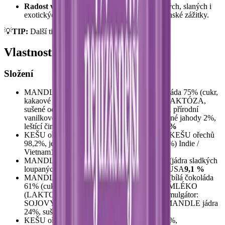
Radost v každém soustu
– kombinace sladkých, slaných i
exotických chutí pro nezapomenutelné gurmánské zážitky.
💡
TIP:
Další tipy na dárky
najdete tady
.
Vlastnosti produktu
Složení
MANDLE jahodové bílá čokoláda (bílá čokoláda 75% (cukr,
kakaové máslo, sušené plnotučné MLÉKO, LAKTÓZA,
sušené odstředěné MLÉKO, SOJOVÝ lecitin, přírodní
vanilkové aroma), MANDLE jádra 23%, sušené jahody 2%,
leštící činidlo: arabská guma) Holandsko
22,7 %
KEŠU ořechy WW320 pražené solené (jádra KEŠU ořechů
98,2%, jedlá sůl 1,6%, bramborový škrob 0,2%) Indie /
Vietnam
18,2 %
MANDLE jádra pražená solená, 23-25 velká (jádra sladkých
loupaných MANDLÍ 98,2%, jedlá sůl 1,8%) USA
9,1 %
MANDLE v bílé čokoládě obalené kokosem (bílá čokoláda
61% (cukr, kakaové máslo, sušené plnotučné MLÉKO
(LAKTOZA), sušené odstředěné MLÉKO, emulgátor:
SOJOVÝ lecitin,přírodní vanilkové aroma), MANDLE jádra
24%, sušený kokos 15%) Holandsko
27,3 %
KEŠU ořechy slaný karamel (KEŠU jádra 65%,