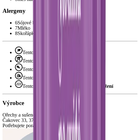
Alergeny
6
Sójové boby (Sója)
7
Mléko
8
Skořápkové plody
Tento produkt je vhodný pro
vegetariány
Tento produkt neobsahuje
palmový olej
Tento produkt je
ochucený
Tento produkt obsahuje
čokoládu
Tento produkt je připravený metodou
pražení
Výrobce
Ořechy a sušené plody s.r.o.
Čakovec 33, 373 84 Čakov, ČR
Potřebujete poradit?