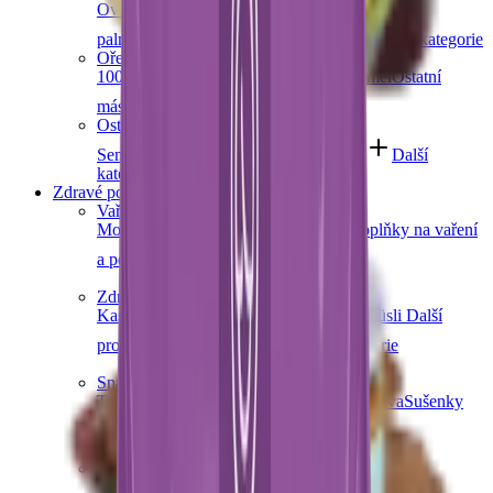
Ovocná čokoláda
Slaný karamel
Čokolády bez
palmového oleje
Čokolády bez cukru
Další kategorie
Ořechová másla
100% ořechová
S čokoládou
Slaný karamel
Ostatní
másla a pasty
Další kategorie
Ostatní sladkosti
Semínka v čokoládě
Čokoládové směsi
Další
kategorie
Zdravé potraviny
Vaření a pečení
Mouky
Koření
Ovocné pasty
Bylinky
Doplňky na vaření
a pečení
Další kategorie
Zdravá snídaně
Kaše
Vločky
Müsli a granola
Ovoce do müsli
Další
produkty zdravé snídaně
Další kategorie
Snacky
Tyčinky
Crackery
Bezlepkové křupky
Chalva
Sušenky
Další kategorie
Obiloviny a luštěniny