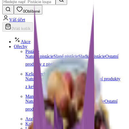
0
Oblíbené
Váš účet
0
Váš košík
Akce
Ořechy
Pistácie
Natural pistácie
Slané pistácie
Sladké pistácie
Ostatní
produkty z pistácií
Další kategorie
Kešu ořechy
Natural kešu
Slané kešu
Sladké kešu
Ostatní produkty
z kešu
Další kategorie
Mandle
Natural mandle
Slané mandle
Sladké mandle
Ostatní
produkty z mandlí
Další kategorie
Arašídy
Kokosové ořechy
Lískové ořechy