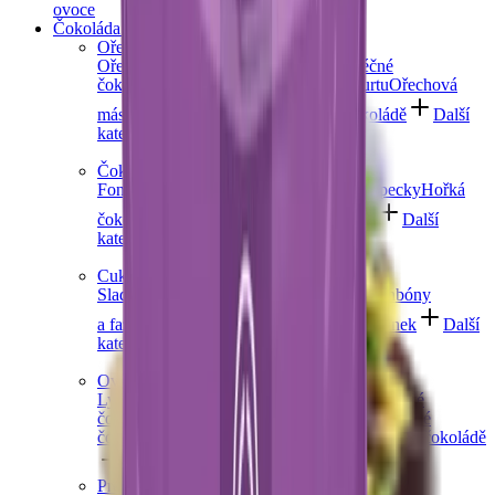
ovoce
Čokoláda a sladkosti
Ořechy v čokoládě
Ořechy v hořké čokoládě
Ořechy v mléčné
čokoládě
Ořechy v bílé čokoládě a jogurtu
Ořechová
másla s čokoládou
Ořechový mix v čokoládě
Další
kategorie
Čokoládové mlsání
Fondány a nugáty
Čokoládové hrudky a pecky
Hořká
čokoláda
Mléčná čokoláda
Bílá čokoláda
Další
kategorie
Cukrovinky a želé
Sladkosti bez cukru
Slaný karamel
Želé bonbóny
a fazolky
Lékořice a pendreky
Mix cukrovinek
Další
kategorie
Ovoce v čokoládě
Lyofilizované ovoce v čokoládě
Ovoce v hořké
čokoládě
Ovoce v mléčné čokoládě
Ovoce v bílé
čokoládě a jogurtu
Jablečné trubičky máčené v čokoládě
Další kategorie
Prémiové čokolády