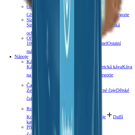
Čočka
Bulgur
Kuskus
Těstoviny
Další kategorie
Oleje a másla
Ghí máslo
Kokosové
Speciální oleje
Další kategorie
Sladidla a dochucovadla
Sirupy
Cukry a alternativní sladidla
Koření
Asijská
ochucovadla
Další kategorie
Ořechová másla
100% ořechová
S čokoládou
Slaný karamel
Ostatní
másla a pasty
Další kategorie
Nápoje
Káva
Káva Ochutnej Ořech
Africká káva
Americká káva
Káva
na espresso
Značková káva
Další kategorie
Čaje
Zelené čaje
Černé čaje
Bylinné čaje
Ovocné čaje
Dětské
čaje
Další kategorie
Rostlinné nápoje
Kombucha
Rostlinná mléka
Ostatní nápoje
Další
kategorie
Přírodní vody a šťávy