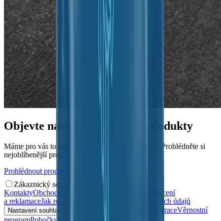
Objevte naše nejoblíbenější produkty
Máme pro vás to nejlepší, co si nejraději kupujete. Prohlédněte si
nejoblíbenější produkty.
Prohlédnout produkty
Zákaznický servis
Kontakty
Obchodní podmínky
Doprava a platba
Vrácení
a reklamace
Jak reklamovat?
Zásady ochrany osobních údajů
Přihlášení
Registrace
Věrnostní
Nastavení souhlasů s personalizací
program
Pobočky a výdejní místa