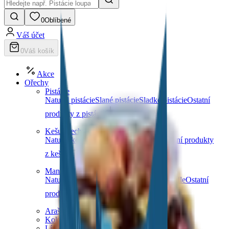
0
Oblíbené
Váš účet
0
Váš košík
Akce
Ořechy
Pistácie
Natural pistácie
Slané pistácie
Sladké pistácie
Ostatní
produkty z pistácií
Další kategorie
Kešu ořechy
Natural kešu
Slané kešu
Sladké kešu
Ostatní produkty
z kešu
Další kategorie
Mandle
Natural mandle
Slané mandle
Sladké mandle
Ostatní
produkty z mandlí
Další kategorie
Arašídy
Kokosové ořechy
Lískové ořechy