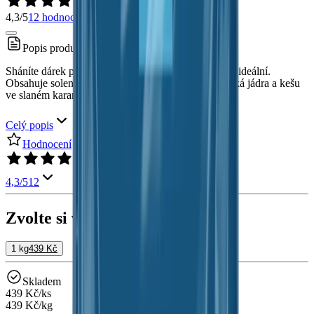
4,3/5
12 hodnocení
Popis produktu
Sháníte dárek pro tátu? Tato směs oříšků je naprosto ideální.
Obsahuje solené a uzené mandle, solené kešu, vlašská jádra a kešu
ve slaném karamelu.
Celý popis
Hodnocení
4,3/5
12
Zvolte si velikost balení:
1 kg
439 Kč
Skladem
439 Kč
/
ks
439 Kč/kg