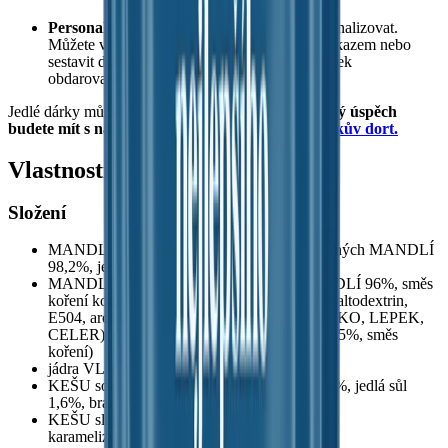
Personalizace
– Jedlé dárky lze snadno personalizovat.
Můžete vybrat specifická balení s osobním vzkazem nebo
sestavit dárkový koš plný oblíbených pochoutek
obdarovaného.
Jedlé dárky můžete také uvařit nebo upéct.
Zaručený úspěch
budete mít s naším osvědčeným receptem na
Krtkův dort.
Vlastnosti produktu
Složení
MANDLE solená 12% (jádra sladkých loupaných MANDLÍ
98,2%, jedlá sůl 1,8%)
MANDLE uzená 18% (jádra sladkých MANDLÍ 96%, směs
koření kouřového aroma 1,97% (E621, sůl, maltodextrin,
E504, aroma - obsahuje alergen: SÓJA, MLÉKO, LEPEK,
CELER), rostlinný olej řepkový 1,6%, sůl 0,35%, směs
koření)
jádra VLAŠSKÝCH ořechů 20%
KEŠU solená 21% (jádra KEŠU ořechů 98,2%, jedlá sůl
1,6%, bramborový škrob 0,2%)
KEŠU slaný karamel 29% (KEŠU jádra 65%,
karamelizovaný cukr 34%, sůl 1%)(Řecko)