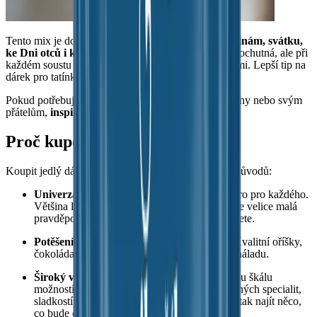
Tento mix je dokonalým dárkem pro tátu
k narozeninám, svátku,
ke Dni otců i k Vánocům.
Nejenže si Váš tatínek pochutná, ale při
každém soustu si vzpomene na chvíle strávené s Vámi. Lepší tip na
dárek pro tatínka zkrátka neznáme.
Pokud potřebujete koupit dárek i dalším členům rodiny nebo svým
přátelům,
inspirujte se
ZDE.
Proč kupovat jedlé dárky?
Koupit jedlý dárek je dobrý nápad hned z několika důvodů:
Univerzálnost
– Jedlé dárky jsou vhodné skoro pro každého.
Většina lidí ocení dobré jídlo nebo pití, takže je velice malá
pravděpodobnost, že se s výběrem dárku seknete.
Potěšení
– Jídlo a pití obecně přináší radost. Kvalitní oříšky,
čokoláda nebo sušené ovoce dokážou zlepšit náladu.
Široký výběr
– Jedlé dárky představují širokou škálu
možností. Můžete vybírat z různých druhů slaných specialit,
sladkostí, uzenin, sýrů nebo nápojů, a snadno tak najít něco,
co bude odpovídat vkusu obdarovaného.