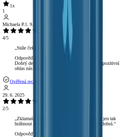
1
x
1
Michaela P.
1. 9. 2025
4/5
„
Stále čekají jako dárek...
“
Odpověď od OchutnejOřech.cz:
Dobrý den, děkujeme za vaši recenzi. Každý pozitivní
ohlas nás velmi těší a posouvá dál. 💖🙏
Ověřená recenze
29. 6. 2025
2/5
„
Zklamala. Pistácie neloupané, tudíž nemohu jen tak
hrábnout do misky. Jinak kombinace celkem dobrá.
“
Odpověď od OchutnejOřech.cz: