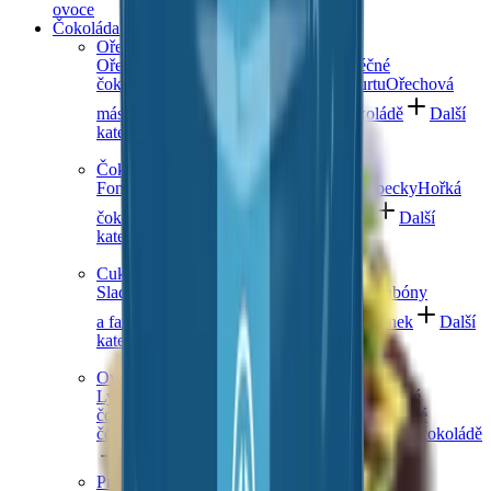
ovoce
Čokoláda a sladkosti
Ořechy v čokoládě
Ořechy v hořké čokoládě
Ořechy v mléčné
čokoládě
Ořechy v bílé čokoládě a jogurtu
Ořechová
másla s čokoládou
Ořechový mix v čokoládě
Další
kategorie
Čokoládové mlsání
Fondány a nugáty
Čokoládové hrudky a pecky
Hořká
čokoláda
Mléčná čokoláda
Bílá čokoláda
Další
kategorie
Cukrovinky a želé
Sladkosti bez cukru
Slaný karamel
Želé bonbóny
a fazolky
Lékořice a pendreky
Mix cukrovinek
Další
kategorie
Ovoce v čokoládě
Lyofilizované ovoce v čokoládě
Ovoce v hořké
čokoládě
Ovoce v mléčné čokoládě
Ovoce v bílé
čokoládě a jogurtu
Jablečné trubičky máčené v čokoládě
Další kategorie
Prémiové čokolády