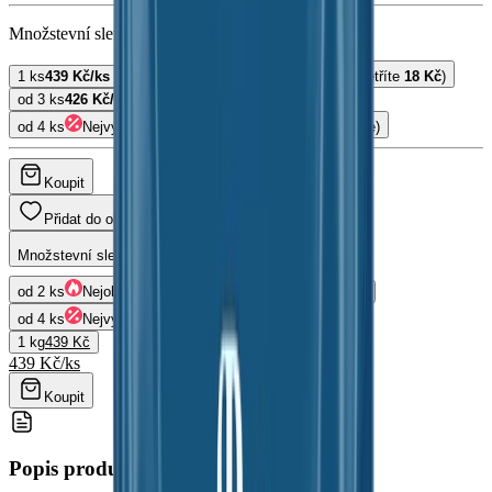
Množstevní sleva
1 ks
439 Kč
/
ks
od 2 ks
Nejoblíbenější
430 Kč
/
ks
(ušetříte
18 Kč
)
od 3 ks
426 Kč
/
ks
(ušetříte
39 Kč
)
od 4 ks
Nejvýhodnější
421 Kč
/
ks
(ušetříte
72 Kč
a více)
Koupit
Výrobce:
Ochutnej Ořech
Přidat do oblíbených
Množstevní sleva
od 2 ks
Nejoblíbenější
430 Kč
/
ks
od 3 ks
426 Kč
/
ks
od 4 ks
Nejvýhodnější
421 Kč
/
ks
1 kg
439 Kč
439 Kč
/
ks
Koupit
Popis produktu