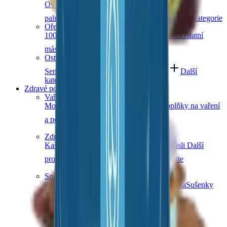
Ovocná čokoláda
Slaný karamel
Čokolády bez
palmového oleje
Čokolády bez cukru
Další kategorie
Ořechová másla
100% ořechová
S čokoládou
Slaný karamel
Ostatní
másla a pasty
Další kategorie
Ostatní sladkosti
Semínka v čokoládě
Čokoládové směsi
Další
kategorie
Zdravé potraviny
Vaření a pečení
Mouky
Koření
Ovocné pasty
Bylinky
Doplňky na vaření
a pečení
Další kategorie
Zdravá snídaně
Kaše
Vločky
Müsli a granola
Ovoce do müsli
Další
produkty zdravé snídaně
Další kategorie
Snacky
Tyčinky
Crackery
Bezlepkové křupky
Chalva
Sušenky
Další kategorie
Obiloviny a luštěniny