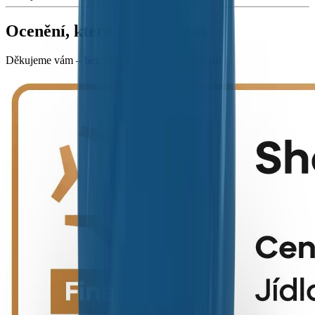
Ocenění, která mluví za nás
Děkujeme vám – bez vás bychom to nedokázali!