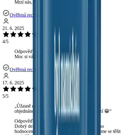
Mrzí nás, že Vás produkt neoslovil😔
Ověřená recenze
21. 6. 2025
4/5
Odpověď od OchutnejOřech.cz:
Moc si vážíme vaší přízně! ❣️
Ověřená recenze
17. 6. 2025
5/5
„
Úžasně nakombinovaná slaná a sladká chuť,
objednáno už po několikáté, vždy rychle zmizí 😁
“
Odpověď od OchutnejOřech.cz:
Dobrý den, velmi si vážíme vašeho pozitivního
hodnocení. Jsme rádi, že jste spokojeni. Budeme se těšit