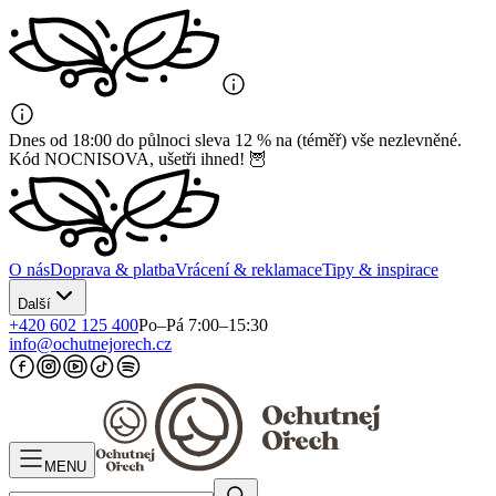
Dnes od 18:00 do půlnoci sleva 12 % na (téměř) vše nezlevněné.
Kód NOCNISOVA, ušetři ihned! 🦉
O nás
Doprava & platba
Vrácení & reklamace
Tipy & inspirace
Další
+420 602 125 400
Po–Pá 7:00–15:30
info@ochutnejorech.cz
MENU