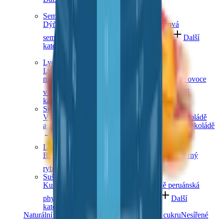
Semínka
Dýňová semínka
Chia semínka
Slunečnicová
semínka
Lněná semínka
Konopná semínka
Další
kategorie
Lyofilizované ovoce
Lyofilizované jahody
Lyofilizované
maliny
Lyofilizovaný mix ovoce
Lyofilizované ovoce
v čokoládě
Ostatní lyofilizované ovoce
Další
kategorie
Sušené ovoce v čokoládě
V hořké čokoládě
V mléčné čokoládě
V bílé čokoládě
a jogurtu
V karobu
Jablečné trubičky máčené v čokoládě
Další kategorie
Lesní ovoce
Brusinky a borůvky
Jahody
Maliny
Ostružiny
Černý
rybíz
Další kategorie
Sušené bobule a plody
Kustovnice čínská goji
Moruše
Mochyně peruánská
physalis
Zázvor
Ostatní exotické plody
Další
kategorie
Naturální sušené ovoce
Ovoce bez přidaného cukru
Nesířené