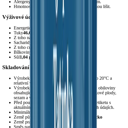
Alergeny vyznačeny ve složení velkým písmem.
Hmotnostní podíly jednotlivých složek se mohou lišit.
Výživové údaje na 100g
Energetická hodnota
2506 kj / 600 kcal
Tuky
46,6 g
Z toho nasycené mastné kyseliny
5,9 g
Sacharidy
33,4 g
Z toho cukry
16,8 g
Bílkoviny
16,1 g
Sůl
1,04 g
Skladování a ostatní informace:
Výrobek skladujte v suchu a temnu, nejlépe do 20°C a
relativní vlhkosti vzduchu do 65%.
Výrobek byl zabalen v závodě zpracovávající: obiloviny
obsahující lepek, arašídy, sóju, mléko, skořápkové plody,
sezam a výrobky obsahující SO2.
Před použitím výrobku doporučujeme přečíst etiketu s
aktuálními informacemi o složení a výživových údajích.
Minimální trvanlivost
10 - 12 měsíců
Země původu
Írán/USA, Indie/Vietnam, Řecko
Země pražení
ČR
Směs namíchána v
ČR