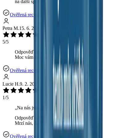
na další spolupráci. 🌟💚
Ověřená recenze
Petra M.
15. 6. 2025
5/5
Odpověď od OchutnejOřech.cz:
Moc vám děkujeme! 💖
Ověřená recenze
Lucie H.
9. 2. 2025
1/5
„
Na nás jsou šíleně přesolené.
“
Odpověď od OchutnejOřech.cz:
Mrzí nás, že Vás produkt nezaujal😔
Ověřená recenze