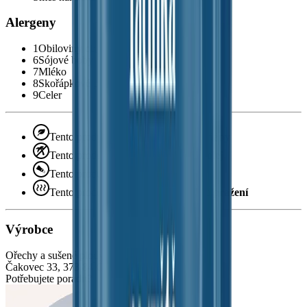
Alergeny
1
Obiloviny obsahující lepek
6
Sójové boby (Sója)
7
Mléko
8
Skořápkové plody
9
Celer
Tento produkt je vhodný pro
vegetariány
Tento produkt neobsahuje
palmový olej
Tento produkt je
ochucený
Tento produkt je připravený metodou
pražení
Výrobce
Ořechy a sušené plody s.r.o.
Čakovec 33, 373 84 Čakov, ČR
Potřebujete poradit?