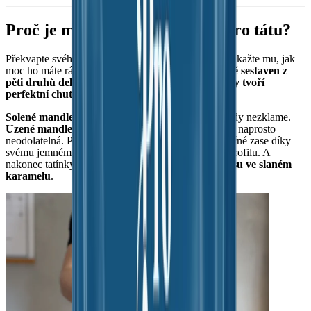
Proč je mix nejlepším dárkem pro tátu?
Překvapte svého tatínka výjimečnou směsí oříšků a ukažte mu, jak
moc ho máte rádi.
Tento originální dárek je pečlivě sestaven z
pěti druhů delikatesních oříšků, které dohromady tvoří
perfektní chuťovou symfonii.
Solené mandle
jsou osvědčenou klasikou, která nikdy nezklame.
Uzené mandle
mají jemnou kouřovou chuť, která je naprosto
neodolatelná. Pražené
solené kešu
ořechy jsou výtečné zase díky
svému jemnému, ale přitom bohatému chuťovému profilu. A
nakonec tatínky dostane sladko-slaná kombinace
kešu ve slaném
karamelu
.