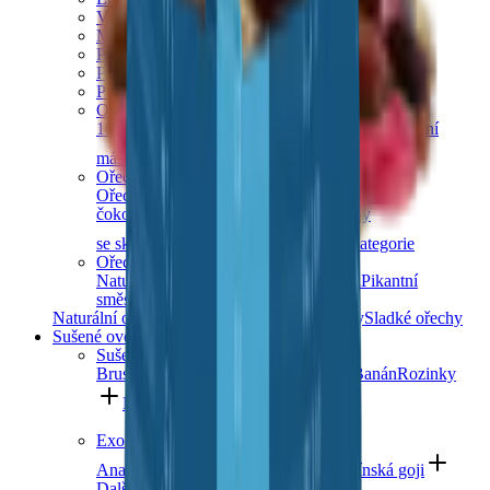
Vlašské ořechy
Makadamové ořechy
Para ořechy
Pekanové ořechy
Píniové oříšky
Ořechová másla
100% ořechová
S čokoládou
Slaný karamel
Ostatní
másla a pasty
Další kategorie
Ořechy v čokoládě
Ořechy v hořké čokoládě
Ořechy v mléčné
čokoládě
Ořechy v bílé čokoládě
Ořechy
se skořicí
Ořechy v tiramisu
Další kategorie
Ořechové směsi
Natural směsi
Slané směsi
Sladké směsi
Pikantní
směsi
Ostatní směsi
Naturální ořechy
Pražené ořechy
Slané ořechy
Sladké ořechy
Sušené ovoce a semínka
Sušené ovoce
Brusinky a borůvky
Meruňky
Švestky
Banán
Rozinky
Další kategorie
Exotické ovoce
Ananas
Mango
Datle
Fíky
Kustovnice čínská goji
Další kategorie