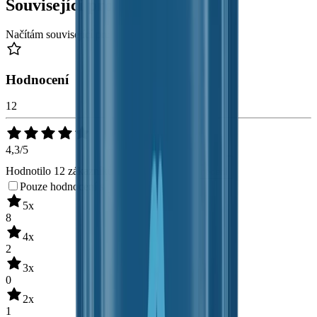
Související produkty
Načítám související produkty...
Hodnocení
12
4,3/5
Hodnotilo 12 zákazníků
Přidat nové hodnocení
Pouze hodnocení s popisem
5
x
8
4
x
2
3
x
0
2
x
1