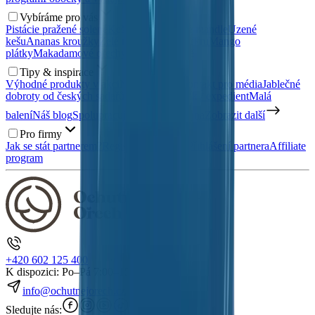
Vybíráme pro vás
Pistácie pražené solené
Kešu ořechy
Uzené mandle
Uzené
kešu
Ananas kroužky
Želé medvídci bez cukru
Mango
plátky
Makadamové ořechy
Zdravé snídaně
Tipy & inspirace
Výhodné produkty v akci
Napsali o nás
Kontakt pro média
Jablečné
dobroty od českých sadařů
Nábor: Skladník / expedient
Malá
balení
Náš blog
Spolupracujte s námi
Prodejna
Zobrazit další
Pro firmy
Jak se stát partnerem?
Registrace partnera
Přihlášení partnera
Affiliate
program
+420 602 125 400
K dispozici: Po–Pá 7:00–15:30
info@ochutnejorech.cz
Sledujte nás: