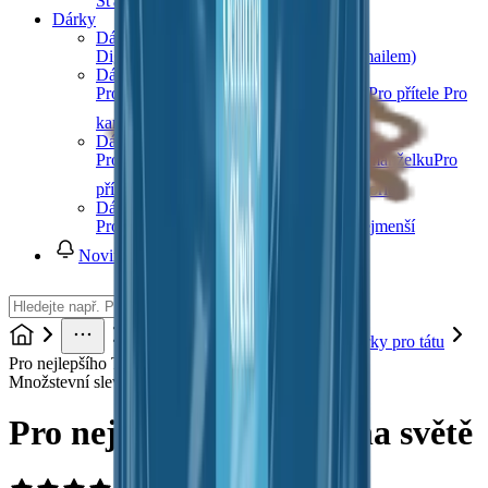
Šťávy
Sirupy
Další kategorie
Dárky
Dárkové poukazy
Digitální dárkový poukaz (okamžitě e-mailem)
Dárky pro muže
Pro tátu
Pro dědu
Pro bratra
Pro manžela
Pro přítele
Pro
kamaráda
Další kategorie
Dárky pro ženy
Pro maminku
Pro babičku
Pro sestru
Pro manželku
Pro
přítelkyni
Pro kamarádku
Další kategorie
Dárky pro děti
Pro holky
Pro kluky
Pro teenagery
Pro nejmenší
Novinky
Dárky
Dárky pro rodiče
Dárky pro tátu
Pro nejlepšího Tatínka na světě
Množstevní sleva
Pro nejlepšího Tatínka na světě