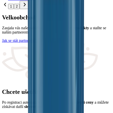
1
2
Velkoobchod
Zaujala vás naše nabídka?
Prodávejte naše produkty
a staňte se
naším partnerem.
Jak se stát partnerem?
Chcete ušetřit?
Po registraci automaticky a okamžitě dostanete
lepší ceny
a můžete
získávat další
slevové poukazy
.