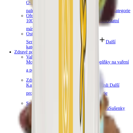
Ovocná čokoláda
Slaný karamel
Čokolády bez
palmového oleje
Čokolády bez cukru
Další kategorie
Ořechová másla
100% ořechová
S čokoládou
Slaný karamel
Ostatní
másla a pasty
Další kategorie
Ostatní sladkosti
Semínka v čokoládě
Čokoládové směsi
Další
kategorie
Zdravé potraviny
Vaření a pečení
Mouky
Koření
Ovocné pasty
Bylinky
Doplňky na vaření
a pečení
Další kategorie
Zdravá snídaně
Kaše
Vločky
Müsli a granola
Ovoce do müsli
Další
produkty zdravé snídaně
Další kategorie
Snacky
Tyčinky
Crackery
Bezlepkové křupky
Chalva
Sušenky
Další kategorie
Obiloviny a luštěniny