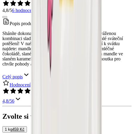
4,8/5
6 hodnocení
Popis produktu
Sháníte dokonalý dárek k svátku? Máme pro vás vyváženou
kombinaci sladkého, slaného i křupavého pro dokonalé sváteční
potěšení! V našem oříškovém mixu Všechno nejlepší k svátku
najdete: mandle v jahodové bílé čokoládě, lískáče v mléčné
čokoládě, slané mandle, kešu se slaným karamelem a mandle ve
slaném karamelu s příchutí medu. Prostě ideální pochoutka pro
chvíle pohody a radosti!
Celý popis
Hodnocení
4,8/5
6
Zvolte si velikost balení:
1 kg
459 Kč