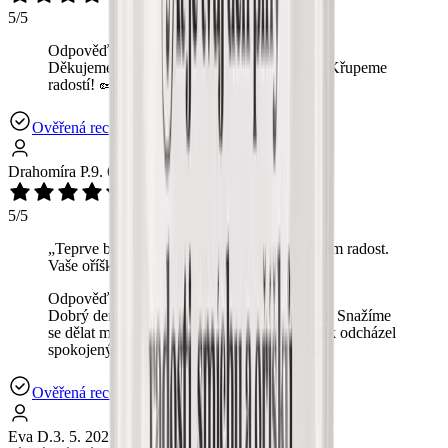
5/5
Odpověď od OchutnejOřech.cz:
Děkujeme, že jste si našli čas nás ohodnotit. Křupeme
radostí! 🥜
Ověřená recenze
Drahomíra P.
9. 6. 2025
5/5
„
Teprve budu darovat, ale i tak vím, že udělám radost.
Vaše oříšky jsou skvělé ❤️
“
Odpověď od OchutnejOřech.cz:
Dobrý den, vaše pochvala nás velmi potěšila. Snažíme
se dělat maximum pro to, aby každý zákazník odcházel
spokojený. Děkujeme za vaši důvěru. 💖😊
Ověřená recenze
Eva D.
3. 5. 2025