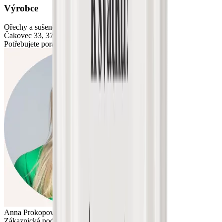
Výrobce
Ořechy a sušené plody s.r.o.
Čakovec 33, 373 84 Čakov, ČR
Potřebujete poradit?
Anna Prokopová
Zákaznická podpora