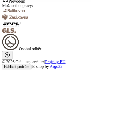
Převodem
Možnosti dopravy:
Osobní odběr
©
2026
Ochutnejorech.cz
|
Projekty EU
|
E-shop by
Argo22
Nahlásit problém