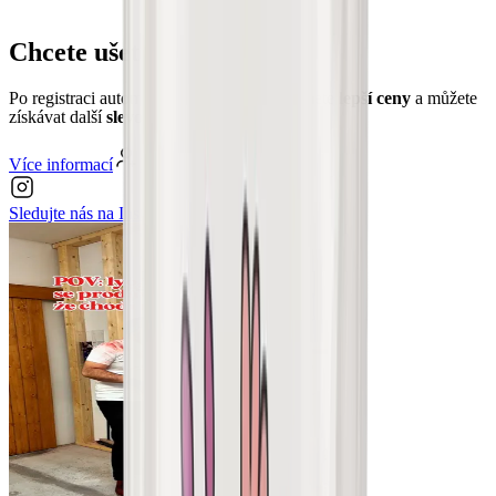
Chcete ušetřit?
Po registraci automaticky a okamžitě dostanete
lepší ceny
a můžete
získávat další
slevové poukazy
.
Více informací
Registrovat se
Sledujte nás na
Instagramu