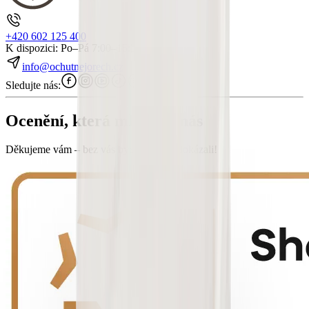
+420 602 125 400
K dispozici: Po–Pá 7:00–15:30
info@ochutnejorech.cz
Sledujte nás:
Ocenění, která mluví za nás
Děkujeme vám – bez vás bychom to nedokázali!