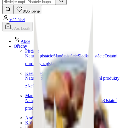
0
Oblíbené
Váš účet
0
Váš košík
Akce
Ořechy
Pistácie
Natural pistácie
Slané pistácie
Sladké pistácie
Ostatní
produkty z pistácií
Další kategorie
Kešu ořechy
Natural kešu
Slané kešu
Sladké kešu
Ostatní produkty
z kešu
Další kategorie
Mandle
Natural mandle
Slané mandle
Sladké mandle
Ostatní
produkty z mandlí
Další kategorie
Arašídy
Kokosové ořechy
Lískové ořechy