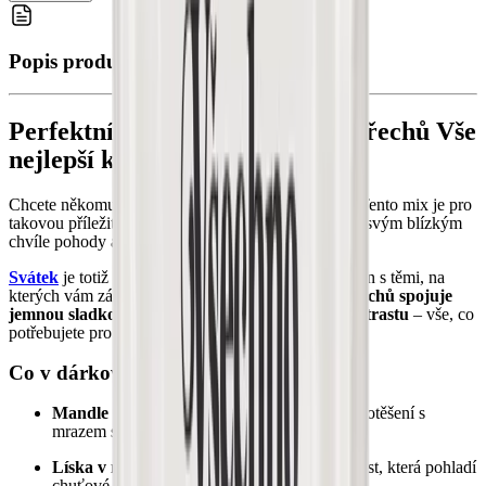
Popis produktu
Perfektní dárek k svátku: Mix ořechů Vše
nejlepší k svátku
Chcete někomu popřát všechno nejlepší k
svátku
? Tento mix je pro
takovou příležitost jako dělaný! Dopřejte sobě nebo svým blízkým
chvíle pohody a oslavte svátek s chutí.🎉
Svátek
je totiž skvělá příležitost zpomalit a užít si den s těmi, na
kterých vám záleží.
Tento pečlivě vybraný mix ořechů spojuje
jemnou sladkost, křupavost i špetku slaného kontrastu
– vše, co
potřebujete pro dokonalý sváteční okamžik.
Co v dárkovém balení najdete?
Mandle v jahodové bílé čokoládě
– sladké potěšení s
mrazem sušenými jahodami
Líska v mléčné čokoládě
– lahodná krémovost, která pohladí
chuťové buňky