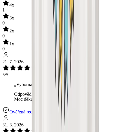
4
x
1
3
x
0
2
x
0
1
x
0
21. 7. 2026
5/5
„
Vyborna kombinace :)
“
Odpověď od OchutnejOřech.cz:
Moc děkujeme! 🥰✨
Ověřená recenze
31. 3. 2026