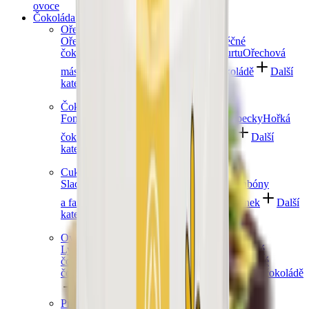
ovoce
Čokoláda a sladkosti
Ořechy v čokoládě
Ořechy v hořké čokoládě
Ořechy v mléčné
čokoládě
Ořechy v bílé čokoládě a jogurtu
Ořechová
másla s čokoládou
Ořechový mix v čokoládě
Další
kategorie
Čokoládové mlsání
Fondány a nugáty
Čokoládové hrudky a pecky
Hořká
čokoláda
Mléčná čokoláda
Bílá čokoláda
Další
kategorie
Cukrovinky a želé
Sladkosti bez cukru
Slaný karamel
Želé bonbóny
a fazolky
Lékořice a pendreky
Mix cukrovinek
Další
kategorie
Ovoce v čokoládě
Lyofilizované ovoce v čokoládě
Ovoce v hořké
čokoládě
Ovoce v mléčné čokoládě
Ovoce v bílé
čokoládě a jogurtu
Jablečné trubičky máčené v čokoládě
Další kategorie
Prémiové čokolády