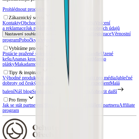
Prohlédnout produkty
Zákaznický servis
Kontakty
Obchodní podmínky
Doprava a platba
Vrácení
a reklamace
Jak reklamovat?
Zásady ochrany osobních údajů
Přihlášení
Registrace
Věrnostní
Nastavení souhlasů s personalizací
program
Pobočky a výdejní místa
Vybíráme pro vás
Pistácie pražené solené
Kešu ořechy
Uzené mandle
Uzené
kešu
Ananas kroužky
Želé medvídci bez cukru
Mango
plátky
Makadamové ořechy
Zdravé snídaně
Tipy & inspirace
Výhodné produkty v akci
Napsali o nás
Kontakt pro média
Jablečné
dobroty od českých sadařů
Nábor: Skladník / expedient
Malá
balení
Náš blog
Spolupracujte s námi
Prodejna
Zobrazit další
Pro firmy
Jak se stát partnerem?
Registrace partnera
Přihlášení partnera
Affiliate
program