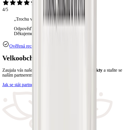
4/5
„
Trochu víc slané, ale super.
“
Odpověď od OchutnejOřech.cz:
Děkujeme za zpětnou vazbu🥰😊
Ověřená recenze
Velkoobchod
Zaujala vás naše nabídka?
Prodávejte naše produkty
a staňte se
naším partnerem.
Jak se stát partnerem?