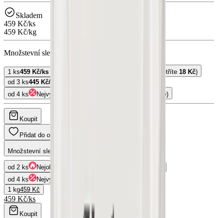
Skladem
459 Kč
/
ks
459 Kč/kg
Množstevní sleva
1 ks
459 Kč
/
ks
od 2 ks
Nejoblíbenější
450 Kč
/
ks
(ušetříte
18 Kč
)
od 3 ks
445 Kč
/
ks
(ušetříte
42 Kč
)
od 4 ks
Nejvýhodnější
441 Kč
/
ks
(ušetříte
72 Kč
a více)
Koupit
Výrobce:
Ochutnej Ořech
Přidat do oblíbených
Množstevní sleva
od 2 ks
Nejoblíbenější
450 Kč
/
ks
od 3 ks
445 Kč
/
ks
od 4 ks
Nejvýhodnější
441 Kč
/
ks
1 kg
459 Kč
459 Kč
/
ks
Koupit