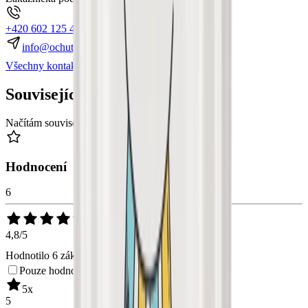
+420 602 125 400
K dispozici:
Po–Pá 7:00–15:30
info@ochutnejorech.cz
Všechny kontakty
Související produkty
Načítám související produkty...
Hodnocení
6
4,8/5
Hodnotilo 6 zákazníků
Přidat nové hodnocení
Pouze hodnocení s popisem
5
x
5