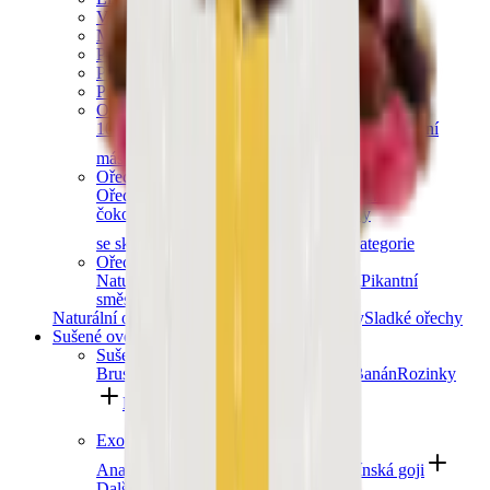
Vlašské ořechy
Makadamové ořechy
Para ořechy
Pekanové ořechy
Píniové oříšky
Ořechová másla
100% ořechová
S čokoládou
Slaný karamel
Ostatní
másla a pasty
Další kategorie
Ořechy v čokoládě
Ořechy v hořké čokoládě
Ořechy v mléčné
čokoládě
Ořechy v bílé čokoládě
Ořechy
se skořicí
Ořechy v tiramisu
Další kategorie
Ořechové směsi
Natural směsi
Slané směsi
Sladké směsi
Pikantní
směsi
Ostatní směsi
Naturální ořechy
Pražené ořechy
Slané ořechy
Sladké ořechy
Sušené ovoce a semínka
Sušené ovoce
Brusinky a borůvky
Meruňky
Švestky
Banán
Rozinky
Další kategorie
Exotické ovoce
Ananas
Mango
Datle
Fíky
Kustovnice čínská goji
Další kategorie