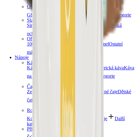
Čočka
Bulgur
Kuskus
Těstoviny
Další kategorie
Oleje a másla
Ghí máslo
Kokosové
Speciální oleje
Další kategorie
Sladidla a dochucovadla
Sirupy
Cukry a alternativní sladidla
Koření
Asijská
ochucovadla
Další kategorie
Ořechová másla
100% ořechová
S čokoládou
Slaný karamel
Ostatní
másla a pasty
Další kategorie
Nápoje
Káva
Káva Ochutnej Ořech
Africká káva
Americká káva
Káva
na espresso
Značková káva
Další kategorie
Čaje
Zelené čaje
Černé čaje
Bylinné čaje
Ovocné čaje
Dětské
čaje
Další kategorie
Rostlinné nápoje
Kombucha
Rostlinná mléka
Ostatní nápoje
Další
kategorie
Přírodní vody a šťávy