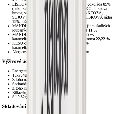
LÍSKOVÉ ořechy v mléčné čokoládě: mléčná čokoláda 85%
(cukr, kakaové máslo, sušené plnotučné MLÉKO, kakaová
hmota, sušená SYROVÁTKA (MLÉKO), LAKTÓZA,
SOJOVÝ lecitin, přírodní vanilkové aroma), LÍSKOVÁ jádra
15%, leštidlo: arabská guma.
22,22 %
MANDLE jádra pražená solená, 23-25 velká: jádra sladkých
loupaných MANDLÍ 98,2%, jedlá sůl 1,8%.
11,11 %
MANDLE med a slaný karamel: MANDLE 65 %,
karamelizovaný cukr 34 %, sůl 1 %, medové aroma.
22,22 %
KEŠU ořechy slaný karamel: KEŠU jádra 65%,
karamelizovaný cukr 34%, sůl 1%.
22,23 %
Alergeny vyznačeny ve složení velkým písmem.
Výživové údaje na 100g
Energetická hodnota
2280kj / 547kcal
Tuky
34g
Z toho nasycené mastné kyseliny
9,1g
Sacharidy
50g
Z toho cukry
44g
Bílkoviny
11,4g
Sůl
0,62g
Skladování a ostatní informace: