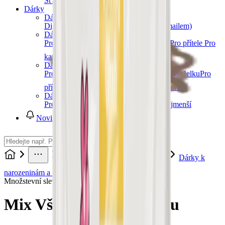
Šťávy
Sirupy
Další kategorie
Dárky
Dárkové poukazy
Digitální dárkový poukaz (okamžitě e-mailem)
Dárky pro muže
Pro tátu
Pro dědu
Pro bratra
Pro manžela
Pro přítele
Pro
kamaráda
Další kategorie
Dárky pro ženy
Pro maminku
Pro babičku
Pro sestru
Pro manželku
Pro
přítelkyni
Pro kamarádku
Další kategorie
Dárky pro děti
Pro holky
Pro kluky
Pro teenagery
Pro nejmenší
Novinky
Dárky
Dárky podle příležitosti
Dárky k
narozeninám a svátku
Mix Vše nejlepší k svátku
Množstevní sleva
Mix Vše nejlepší k svátku