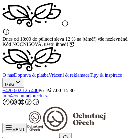
Dnes od 18:00 do půlnoci sleva 12 % na (téměř) vše nezlevněné.
Kód NOCNISOVA, ušetři ihned! 🦉
O nás
Doprava & platba
Vrácení & reklamace
Tipy & inspirace
Další
+420 602 125 400
Po–Pá 7:00–15:30
info@ochutnejorech.cz
MENU