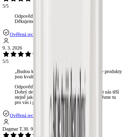
5/5
Odpověď od OchutnejOřech.cz:
Děkujeme! ❤️💫
Ověřená recenze
9. 3. 2026
5/5
„
Budou k svátku, tak teprve uvidíme, ale vaše produkty
jsou kvalitní a dobré.
“
Odpověď od OchutnejOřech.cz:
Dobrý den, moc děkujeme – vaše spokojenost nás těší
stejně jako rychlé doručení čerstvých oříšků. Jsme tu
pro vás i příště. 🚚❤️
Ověřená recenze
Dagmar T.
30. 9. 2025