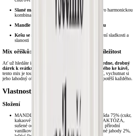
Slané mandle
– křupavá a vyvážená složka pro harmonickou
kombinaci chutí
Mandle ve slaném karamelu s příchutí medu
Kešu se slaným karamelem
– dokonalé spojení sladkosti a
slanosti
Mix oříšků: Skvělá volba pro každou příležitost
Ať už hledáte ideální
pohoštění pro sváteční odpoledne, drobný
dárek k svátku pro oslavence nebo jen něco dobrého ke kávě,
tento mix je tou správnou volbou. Stačí otevřít balení, vychutnat si
jeho lahodný obsah a nechat se unést chutěmi, které potěší každého.
Vlastnosti produktu
Složení
MANDLE jahodové bílá čokoláda: bílá čokoláda 75% (cukr,
kakaové máslo, sušené plnotučné MLÉKO, LAKTÓZA,
sušené odstředěné MLÉKO, SOJOVÝ lecitin, přírodní
vanilkové aroma), MANDLE jádra 23%, sušené jahody 2%,
leštící činidlo: arabská guma.
22,22 %