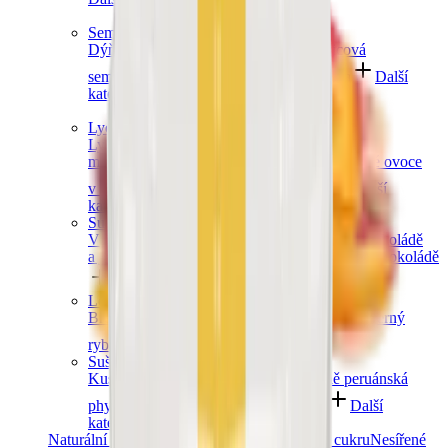
Semínka
Dýňová semínka
Chia semínka
Slunečnicová
semínka
Lněná semínka
Konopná semínka
Další
kategorie
Lyofilizované ovoce
Lyofilizované jahody
Lyofilizované
maliny
Lyofilizovaný mix ovoce
Lyofilizované ovoce
v čokoládě
Ostatní lyofilizované ovoce
Další
kategorie
Sušené ovoce v čokoládě
V hořké čokoládě
V mléčné čokoládě
V bílé čokoládě
a jogurtu
V karobu
Jablečné trubičky máčené v čokoládě
Další kategorie
Lesní ovoce
Brusinky a borůvky
Jahody
Maliny
Ostružiny
Černý
rybíz
Další kategorie
Sušené bobule a plody
Kustovnice čínská goji
Moruše
Mochyně peruánská
physalis
Zázvor
Ostatní exotické plody
Další
kategorie
Naturální sušené ovoce
Ovoce bez přidaného cukru
Nesířené