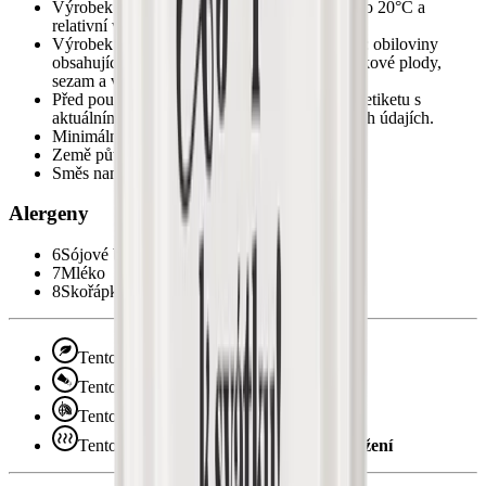
Výrobek skladujte v suchu a temnu, nejlépe do 20°C a
relativní vlhkosti vzduchu do 65%.
Výrobek byl zabalen v závodě zpracovávající: obiloviny
obsahující lepek, arašídy, sóju, mléko, skořápkové plody,
sezam a výrobky obsahující SO2.
Před použitím výrobku doporučujeme přečíst etiketu s
aktuálními informacemi o složení a výživových údajích.
Minimální trvanlivost
6 - 8 měsíců
Země původu
Holandsko, Řecko, USA
Směs namíchána v
ČR
Alergeny
6
Sójové boby (Sója)
7
Mléko
8
Skořápkové plody
Tento produkt je vhodný pro
vegetariány
Tento produkt je
ochucený
Tento produkt obsahuje
čokoládu
Tento produkt je připravený metodou
pražení