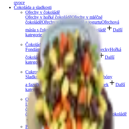
ovoce
Čokoláda a sladkosti
Ořechy v čokoládě
Ořechy v hořké čokoládě
Ořechy v mléčné
čokoládě
Ořechy v bílé čokoládě a jogurtu
Ořechová
másla s čokoládou
Ořechový mix v čokoládě
Další
kategorie
Čokoládové mlsání
Fondány a nugáty
Čokoládové hrudky a pecky
Hořká
čokoláda
Mléčná čokoláda
Bílá čokoláda
Další
kategorie
Cukrovinky a želé
Sladkosti bez cukru
Slaný karamel
Želé bonbóny
a fazolky
Lékořice a pendreky
Mix cukrovinek
Další
kategorie
Ovoce v čokoládě
Lyofilizované ovoce v čokoládě
Ovoce v hořké
čokoládě
Ovoce v mléčné čokoládě
Ovoce v bílé
čokoládě a jogurtu
Jablečné trubičky máčené v čokoládě
Další kategorie
Prémiové čokolády