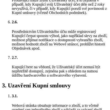
Prodávající může zrušit Uživatelský účet, a to zejména v
případě, kdy Kupující svůj Uživatelský účet déle než 2 roky
nevyužívá, či v případě, kdy Kupující poruší své povinnosti z
Kupní smlouvy (včetně Obchodních podmínek).
2.6.
Prostřednictvím Uživatelského účtu může registrovaný
Kupující čerpat spoustu výhod, jako například slevy na zboží,
možnost přijímat notifikace o dostupnosti vybraného zboží,
možnost hodnotit zboží na Webové stránce, prohlížet historii
Objednávek apod.
2.7.
Kupující bere na vědomí, že Uživatelský účet nemusí být
nepřetržitě dostupný, zejména pak s ohledem na nutnou
údržbu hardwarového a softwarového vybavení.
3
.
Uzavření Kupní smlouvy
3.1.
Webová stránka obsahuje informace o zboží, a to včetně
uvedení cen jednotlivého zboží a nákladů za vrácení zboží,