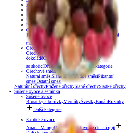
Vlašské ořechy
Makadamové ořechy
Para ořechy
Pekanové ořechy
Píniové oříšky
Ořechová másla
100% ořechová
S čokoládou
Slaný karamel
Ostatní
másla a pasty
Další kategorie
Ořechy v čokoládě
Ořechy v hořké čokoládě
Ořechy v mléčné
čokoládě
Ořechy v bílé čokoládě
Ořechy
se skořicí
Ořechy v tiramisu
Další kategorie
Ořechové směsi
Natural směsi
Slané směsi
Sladké směsi
Pikantní
směsi
Ostatní směsi
Naturální ořechy
Pražené ořechy
Slané ořechy
Sladké ořechy
Sušené ovoce a semínka
Sušené ovoce
Brusinky a borůvky
Meruňky
Švestky
Banán
Rozinky
Další kategorie
Exotické ovoce
Ananas
Mango
Datle
Fíky
Kustovnice čínská goji
Další kategorie