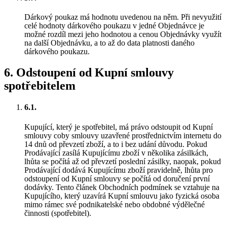
Dárkový poukaz má hodnotu uvedenou na něm. Při nevyužití
celé hodnoty dárkového poukazu v jedné Objednávce je
možné rozdíl mezi jeho hodnotou a cenou Objednávky využít
na další Objednávku, a to až do data platnosti daného
dárkového poukazu.
6
.
Odstoupení od Kupní smlouvy
spotřebitelem
6.1.
Kupující, který je spotřebitel, má právo odstoupit od Kupní
smlouvy coby smlouvy uzavřené prostřednictvím internetu do
14 dnů od převzetí zboží, a to i bez udání důvodu. Pokud
Prodávající zasílá Kupujícímu zboží v několika zásilkách,
lhůta se počítá až od převzetí poslední zásilky, naopak, pokud
Prodávající dodává Kupujícímu zboží pravidelně, lhůta pro
odstoupení od Kupní smlouvy se počítá od doručení první
dodávky. Tento článek Obchodních podmínek se vztahuje na
Kupujícího, který uzavírá Kupní smlouvu jako fyzická osoba
mimo rámec své podnikatelské nebo obdobné výdělečné
činnosti (spotřebitel).