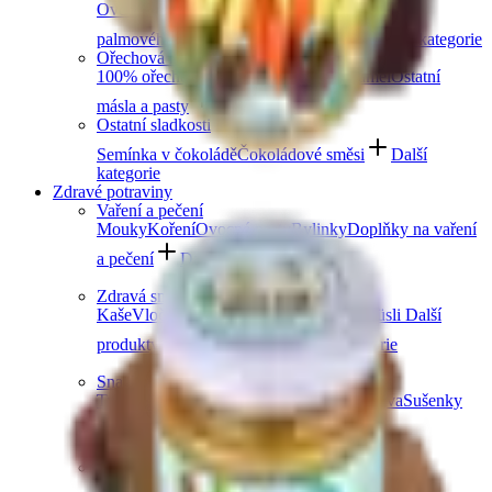
Ovocná čokoláda
Slaný karamel
Čokolády bez
palmového oleje
Čokolády bez cukru
Další kategorie
Ořechová másla
100% ořechová
S čokoládou
Slaný karamel
Ostatní
másla a pasty
Další kategorie
Ostatní sladkosti
Semínka v čokoládě
Čokoládové směsi
Další
kategorie
Zdravé potraviny
Vaření a pečení
Mouky
Koření
Ovocné pasty
Bylinky
Doplňky na vaření
a pečení
Další kategorie
Zdravá snídaně
Kaše
Vločky
Müsli a granola
Ovoce do müsli
Další
produkty zdravé snídaně
Další kategorie
Snacky
Tyčinky
Crackery
Bezlepkové křupky
Chalva
Sušenky
Další kategorie
Obiloviny a luštěniny