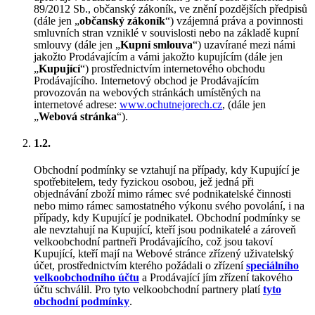
89/2012 Sb., občanský zákoník, ve znění pozdějších předpisů
(dále jen „
občanský zákoník
“) vzájemná práva a povinnosti
smluvních stran vzniklé v souvislosti nebo na základě kupní
smlouvy (dále jen „
Kupní smlouva
“) uzavírané mezi námi
jakožto Prodávajícím a vámi jakožto kupujícím (dále jen
„
Kupující
“) prostřednictvím internetového obchodu
Prodávajícího. Internetový obchod je Prodávajícím
provozován na webových stránkách umístěných na
internetové adrese:
www.ochutnejorech.cz
, (dále jen
„
Webová stránka
“).
1.2.
Obchodní podmínky se vztahují na případy, kdy Kupující je
spotřebitelem, tedy fyzickou osobou, jež jedná při
objednávání zboží mimo rámec své podnikatelské činnosti
nebo mimo rámec samostatného výkonu svého povolání, i na
případy, kdy Kupující je podnikatel. Obchodní podmínky se
ale nevztahují na Kupující, kteří jsou podnikatelé a zároveň
velkoobchodní partneři Prodávajícího, což jsou takoví
Kupující, kteří mají na Webové stránce zřízený uživatelský
účet, prostřednictvím kterého požádali o zřízení
speciálního
velkoobchodního účtu
a Prodávající jím zřízení takového
účtu schválil. Pro tyto velkoobchodní partnery platí
tyto
obchodní podmínky
.