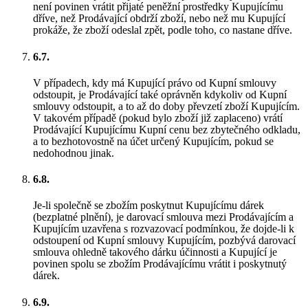
není povinen vrátit přijaté peněžní prostředky Kupujícímu
dříve, než Prodávající obdrží zboží, nebo než mu Kupující
prokáže, že zboží odeslal zpět, podle toho, co nastane dříve.
6.7.
V případech, kdy má Kupující právo od Kupní smlouvy
odstoupit, je Prodávající také oprávněn kdykoliv od Kupní
smlouvy odstoupit, a to až do doby převzetí zboží Kupujícím.
V takovém případě (pokud bylo zboží již zaplaceno) vrátí
Prodávající Kupujícímu Kupní cenu bez zbytečného odkladu,
a to bezhotovostně na účet určený Kupujícím, pokud se
nedohodnou jinak.
6.8.
Je-li společně se zbožím poskytnut Kupujícímu dárek
(bezplatné plnění), je darovací smlouva mezi Prodávajícím a
Kupujícím uzavřena s rozvazovací podmínkou, že dojde-li k
odstoupení od Kupní smlouvy Kupujícím, pozbývá darovací
smlouva ohledně takového dárku účinnosti a Kupující je
povinen spolu se zbožím Prodávajícímu vrátit i poskytnutý
dárek.
6.9.