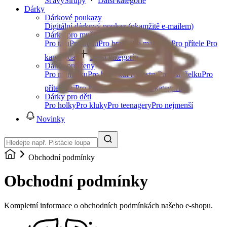
Šťávy
Sirupy
Další kategorie
Dárky
Dárkové poukazy
Digitální dárkový poukaz (okamžitě e-mailem)
Dárky pro muže
Pro tátu
Pro dědu
Pro bratra
Pro manžela
Pro přítele
Pro
kamaráda
Další kategorie
Dárky pro ženy
Pro maminku
Pro babičku
Pro sestru
Pro manželku
Pro
přítelkyni
Pro kamarádku
Další kategorie
Dárky pro děti
Pro holky
Pro kluky
Pro teenagery
Pro nejmenší
Novinky
Obchodní podmínky
Obchodní podmínky
Kompletní informace o obchodních podmínkách našeho e-shopu.