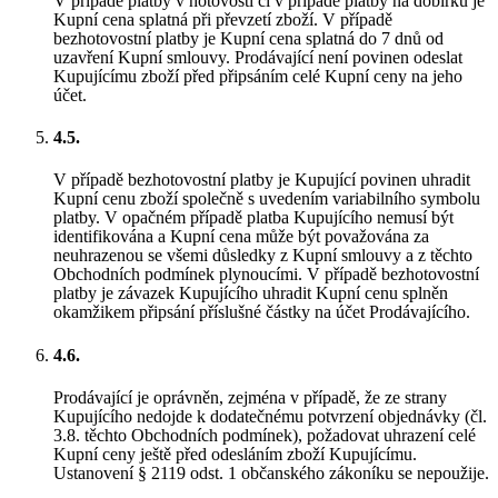
V případě platby v hotovosti či v případě platby na dobírku je
Kupní cena splatná při převzetí zboží. V případě
bezhotovostní platby je Kupní cena splatná do 7 dnů od
uzavření Kupní smlouvy. Prodávající není povinen odeslat
Kupujícímu zboží před připsáním celé Kupní ceny na jeho
účet.
4.5.
V případě bezhotovostní platby je Kupující povinen uhradit
Kupní cenu zboží společně s uvedením variabilního symbolu
platby. V opačném případě platba Kupujícího nemusí být
identifikována a Kupní cena může být považována za
neuhrazenou se všemi důsledky z Kupní smlouvy a z těchto
Obchodních podmínek plynoucími. V případě bezhotovostní
platby je závazek Kupujícího uhradit Kupní cenu splněn
okamžikem připsání příslušné částky na účet Prodávajícího.
4.6.
Prodávající je oprávněn, zejména v případě, že ze strany
Kupujícího nedojde k dodatečnému potvrzení objednávky (čl.
3.8. těchto Obchodních podmínek), požadovat uhrazení celé
Kupní ceny ještě před odesláním zboží Kupujícímu.
Ustanovení § 2119 odst. 1 občanského zákoníku se nepoužije.