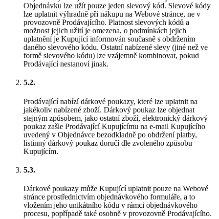
Objednávku lze užít pouze jeden slevový kód. Slevové kódy
lze uplatnit výhradně při nákupu na Webové stránce, ne v
provozovně Prodávajícího. Platnost slevových kódů a
možnost jejich užití je omezena, o podmínkách jejich
uplatnění je Kupující informován současně s obdržením
daného slevového kódu. Ostatní nabízené slevy (jiné než ve
formě slevového kódu) lze vzájemně kombinovat, pokud
Prodávající nestanoví jinak.
5.2.
Prodávající nabízí dárkové poukazy, které lze uplatnit na
jakékoliv nabízené zboží. Dárkový poukaz lze objednat
stejným způsobem, jako ostatní zboží, elektronický dárkový
poukaz zašle Prodávající Kupujícímu na e-mail Kupujícího
uvedený v Objednávce bezodkladně po obdržení platby,
listinný dárkový poukaz doručí dle zvoleného způsobu
Kupujícím.
5.3.
Dárkové poukazy může Kupující uplatnit pouze na Webové
stránce prostřednictvím objednávkového formuláře, a to
vložením jeho unikátního kódu v rámci objednávkového
procesu, popřípadě také osobně v provozovně Prodávajícího.