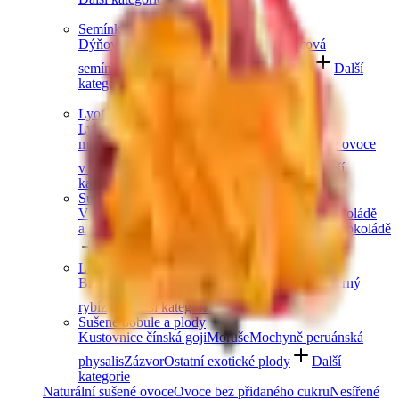
Semínka
Dýňová semínka
Chia semínka
Slunečnicová
semínka
Lněná semínka
Konopná semínka
Další
kategorie
Lyofilizované ovoce
Lyofilizované jahody
Lyofilizované
maliny
Lyofilizovaný mix ovoce
Lyofilizované ovoce
v čokoládě
Ostatní lyofilizované ovoce
Další
kategorie
Sušené ovoce v čokoládě
V hořké čokoládě
V mléčné čokoládě
V bílé čokoládě
a jogurtu
V karobu
Jablečné trubičky máčené v čokoládě
Další kategorie
Lesní ovoce
Brusinky a borůvky
Jahody
Maliny
Ostružiny
Černý
rybíz
Další kategorie
Sušené bobule a plody
Kustovnice čínská goji
Moruše
Mochyně peruánská
physalis
Zázvor
Ostatní exotické plody
Další
kategorie
Naturální sušené ovoce
Ovoce bez přidaného cukru
Nesířené