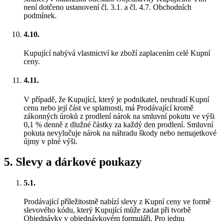
není dotčeno ustanovení čl. 3.1. a čl. 4.7. Obchodních
podmínek.
4.10.
Kupující nabývá vlastnictví ke zboží zaplacením celé Kupní
ceny.
4.11.
V případě, že Kupující, který je podnikatel, neuhradí Kupní
cenu nebo její část ve splatnosti, má Prodávající kromě
zákonných úroků z prodlení nárok na smluvní pokutu ve výši
0,1 % denně z dlužné částky za každý den prodlení. Smluvní
pokuta nevylučuje nárok na náhradu škody nebo nemajetkové
újmy v plné výši.
5
.
Slevy a dárkové poukazy
5.1.
Prodávající příležitostně nabízí slevy z Kupní ceny ve formě
slevového kódu, který Kupující může zadat při tvorbě
Objednávky v objednávkovém formuláři. Pro jednu