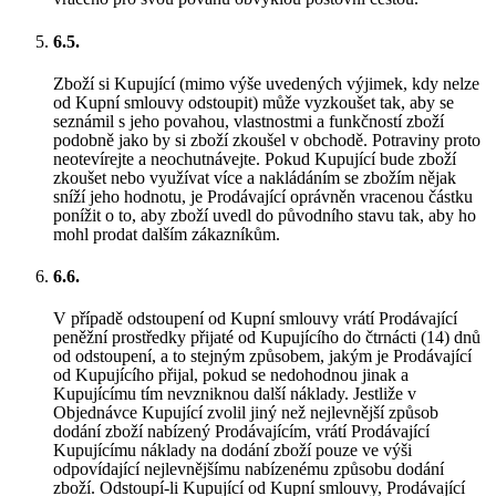
6.5.
Zboží si Kupující (mimo výše uvedených výjimek, kdy nelze
od Kupní smlouvy odstoupit) může vyzkoušet tak, aby se
seznámil s jeho povahou, vlastnostmi a funkčností zboží
podobně jako by si zboží zkoušel v obchodě. Potraviny proto
neotevírejte a neochutnávejte. Pokud Kupující bude zboží
zkoušet nebo využívat více a nakládáním se zbožím nějak
sníží jeho hodnotu, je Prodávající oprávněn vracenou částku
ponížit o to, aby zboží uvedl do původního stavu tak, aby ho
mohl prodat dalším zákazníkům.
6.6.
V případě odstoupení od Kupní smlouvy vrátí Prodávající
peněžní prostředky přijaté od Kupujícího do čtrnácti (14) dnů
od odstoupení, a to stejným způsobem, jakým je Prodávající
od Kupujícího přijal, pokud se nedohodnou jinak a
Kupujícímu tím nevzniknou další náklady. Jestliže v
Objednávce Kupující zvolil jiný než nejlevnější způsob
dodání zboží nabízený Prodávajícím, vrátí Prodávající
Kupujícímu náklady na dodání zboží pouze ve výši
odpovídající nejlevnějšímu nabízenému způsobu dodání
zboží. Odstoupí-li Kupující od Kupní smlouvy, Prodávající