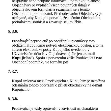
nesprávné nebo neúplné informace. Podmínkou platnosti
Objednávky je vyplnění všech povinných údajů v
objednávkovém formuláři a seznámení se s těmito
Obchodními podmínkami. Před odesláním Objednávky je
nezbytné, aby Kupující potvrdil, že s těmito Obchodními
podmínkami souhlasí a zavazuje se jimi řídit.
3.6.
Prodávající neprodleně po obdržení Objednávky toto
obdržení Kupujícímu potvrdí elektronickou poštou, a to na
adresu elektronické pošty Kupujícího uvedenou v
Uživatelském účtu či v Objednávce (dále jen „
e-mail
Kupujícího
“). Spolu s potvrzením zašle Prodávající i tyto
Obchodní podmínky ve formátu pdf.
3.7.
Kupní smlouva mezi Prodávajícím a Kupujícím je uzavřena
odesláním tohoto potvrzení o přijetí objednávky na e-mail
Kupujícího.
3.8.
Prodávající je vždy oprávněn v závislosti na charakteru