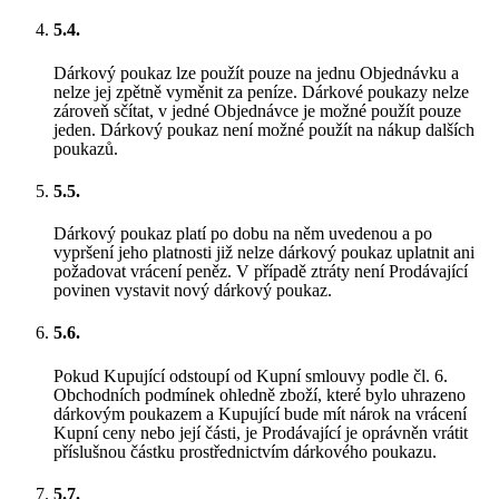
5.4.
Dárkový poukaz lze použít pouze na jednu Objednávku a
nelze jej zpětně vyměnit za peníze. Dárkové poukazy nelze
zároveň sčítat, v jedné Objednávce je možné použít pouze
jeden. Dárkový poukaz není možné použít na nákup dalších
poukazů.
5.5.
Dárkový poukaz platí po dobu na něm uvedenou a po
vypršení jeho platnosti již nelze dárkový poukaz uplatnit ani
požadovat vrácení peněz. V případě ztráty není Prodávající
povinen vystavit nový dárkový poukaz.
5.6.
Pokud Kupující odstoupí od Kupní smlouvy podle čl. 6.
Obchodních podmínek ohledně zboží, které bylo uhrazeno
dárkovým poukazem a Kupující bude mít nárok na vrácení
Kupní ceny nebo její části, je Prodávající je oprávněn vrátit
příslušnou částku prostřednictvím dárkového poukazu.
5.7.