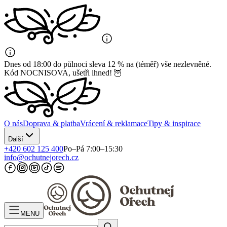
Dnes od 18:00 do půlnoci sleva 12 % na (téměř) vše nezlevněné.
Kód NOCNISOVA, ušetři ihned! 🦉
O nás
Doprava & platba
Vrácení & reklamace
Tipy & inspirace
Další
+420 602 125 400
Po–Pá 7:00–15:30
info@ochutnejorech.cz
MENU