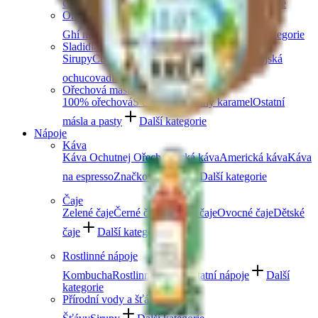
Čočka
Bulgur
Kuskus
Těstoviny
Další kategorie
Oleje a másla
Ghí máslo
Kokosové
Speciální oleje
Další kategorie
Sladidla a dochucovadla
Sirupy
Cukry a alternativní sladidla
Koření
Asijská
ochucovadla
Další kategorie
Ořechová másla
100% ořechová
S čokoládou
Slaný karamel
Ostatní
másla a pasty
Další kategorie
Nápoje
Káva
Káva Ochutnej Ořech
Africká káva
Americká káva
Káva
na espresso
Značková káva
Další kategorie
Čaje
Zelené čaje
Černé čaje
Bylinné čaje
Ovocné čaje
Dětské
čaje
Další kategorie
Rostlinné nápoje
Kombucha
Rostlinná mléka
Ostatní nápoje
Další
kategorie
Přírodní vody a šťávy