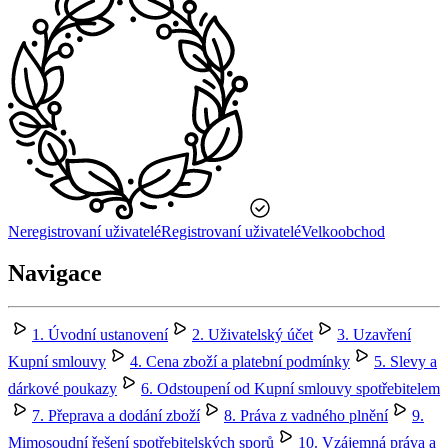
Neregistrovaní uživatelé
Registrovaní uživatelé
Velkoobchod
Navigace
1. Úvodní ustanovení
2. Uživatelský účet
3. Uzavření
Kupní smlouvy
4. Cena zboží a platební podmínky
5. Slevy a
dárkové poukazy
6. Odstoupení od Kupní smlouvy spotřebitelem
7. Přeprava a dodání zboží
8. Práva z vadného plnění
9.
Mimosoudní řešení spotřebitelských sporů
10. Vzájemná práva a