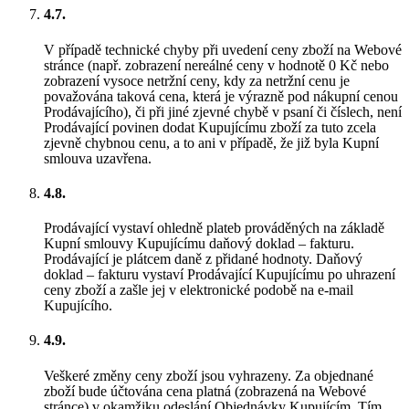
4.7.
V případě technické chyby při uvedení ceny zboží na Webové
stránce (např. zobrazení nereálné ceny v hodnotě 0 Kč nebo
zobrazení vysoce netržní ceny, kdy za netržní cenu je
považována taková cena, která je výrazně pod nákupní cenou
Prodávajícího), či při jiné zjevné chybě v psaní či číslech, není
Prodávající povinen dodat Kupujícímu zboží za tuto zcela
zjevně chybnou cenu, a to ani v případě, že již byla Kupní
smlouva uzavřena.
4.8.
Prodávající vystaví ohledně plateb prováděných na základě
Kupní smlouvy Kupujícímu daňový doklad – fakturu.
Prodávající je plátcem daně z přidané hodnoty. Daňový
doklad – fakturu vystaví Prodávající Kupujícímu po uhrazení
ceny zboží a zašle jej v elektronické podobě na e-mail
Kupujícího.
4.9.
Veškeré změny ceny zboží jsou vyhrazeny. Za objednané
zboží bude účtována cena platná (zobrazená na Webové
stránce) v okamžiku odeslání Objednávky Kupujícím. Tím