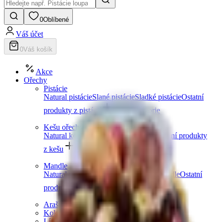
0
Oblíbené
Váš účet
0
Váš košík
Akce
Ořechy
Pistácie
Natural pistácie
Slané pistácie
Sladké pistácie
Ostatní
produkty z pistácií
Další kategorie
Kešu ořechy
Natural kešu
Slané kešu
Sladké kešu
Ostatní produkty
z kešu
Další kategorie
Mandle
Natural mandle
Slané mandle
Sladké mandle
Ostatní
produkty z mandlí
Další kategorie
Arašídy
Kokosové ořechy
Lískové ořechy