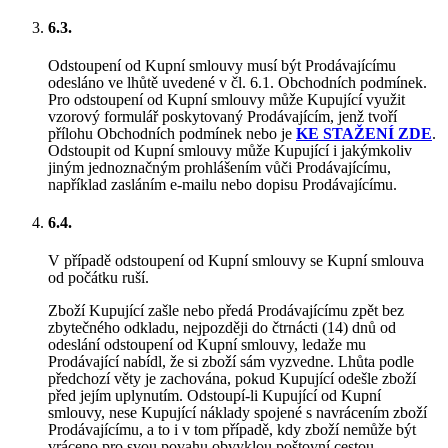
6.3.
Odstoupení od Kupní smlouvy musí být Prodávajícímu
odesláno ve lhůtě uvedené v čl. 6.1. Obchodních podmínek.
Pro odstoupení od Kupní smlouvy může Kupující využit
vzorový formulář poskytovaný Prodávajícím, jenž tvoří
přílohu Obchodních podmínek nebo je
KE STAŽENÍ ZDE
.
Odstoupit od Kupní smlouvy může Kupující i jakýmkoliv
jiným jednoznačným prohlášením vůči Prodávajícímu,
například zasláním e-mailu nebo dopisu Prodávajícímu.
6.4.
V případě odstoupení od Kupní smlouvy se Kupní smlouva
od počátku ruší.
Zboží Kupující zašle nebo předá Prodávajícímu zpět bez
zbytečného odkladu, nejpozději do čtrnácti (14) dnů od
odeslání odstoupení od Kupní smlouvy, ledaže mu
Prodávající nabídl, že si zboží sám vyzvedne. Lhůta podle
předchozí věty je zachována, pokud Kupující odešle zboží
před jejím uplynutím. Odstoupí-li Kupující od Kupní
smlouvy, nese Kupující náklady spojené s navrácením zboží
Prodávajícímu, a to i v tom případě, kdy zboží nemůže být
vráceno pro svou povahu obvyklou poštovní cestou.