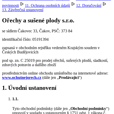
povinnosti
11. Ochrana osobních údajů
12. Doručování
13. Závěrečná ustanovení
Ořechy a sušené plody s.r.o.
se sídlem Čakovec 33, Čakov, PSČ: 373 84
identifikační číslo: 05191394
zapsaná v obchodním rejstříku vedeném Krajským soudem v
Českých Budějovicích
pod sp. zn. C 25019 pro prodej ořechů, sušených plodů, sladkostí,
zdravých potravin a dalšího zboží
prostřednictvím online obchodu umístěného na internetové adrese:
www.ochutnejorech.cz
(dále jen „
Prodávající
“)
1
.
Úvodní ustanovení
1.1.
Tyto obchodní podmínky (dále jen „
Obchodní podmínky
“)
upravují v souladu s ustanovením § 1751 odst. 1 zákona č.