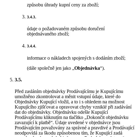
způsobu úhrady kupní ceny za zboží;
3.4.3.
údaje o požadovaném způsobu doručení
objednávaného zboží;
3.4.4.
informace o nákladech spojených s dodáním zboží;
(dále společně jen jako „
Objednávka
“).
3.5.
Před zasláním objednávky Prodávajícímu je Kupujícímu
umožněno zkontrolovat a měnit vstupní údaje, které do
Objednávky Kupující vložil, a to i s ohledem na možnost
Kupujícího zjišťovat a opravovat chyby vzniklé při zadávání
dat do objednávky. Objednávku odešle Kupující
Prodávajícímu kliknutím na tlačítko „Dokončit objednávku
zavazující k platbě“. Údaje uvedené v objednávce jsou
Prodávajícím považovány za správné a pravdivé a Prodávající
neodpovídá za škodu způsobenou tím, že Kupující zadá