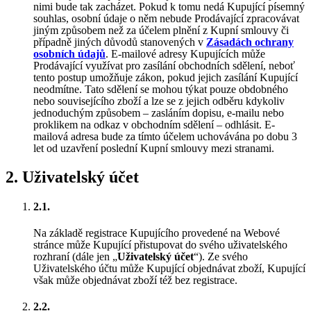
nimi bude tak zacházet. Pokud k tomu nedá Kupující písemný
souhlas, osobní údaje o něm nebude Prodávající zpracovávat
jiným způsobem než za účelem plnění z Kupní smlouvy či
případně jiných důvodů stanovených v
Zásadách ochrany
osobních údajů
. E-mailové adresy Kupujících může
Prodávající využívat pro zasílání obchodních sdělení, neboť
tento postup umožňuje zákon, pokud jejich zasílání Kupující
neodmítne. Tato sdělení se mohou týkat pouze obdobného
nebo souvisejícího zboží a lze se z jejich odběru kdykoliv
jednoduchým způsobem – zasláním dopisu, e-mailu nebo
proklikem na odkaz v obchodním sdělení – odhlásit. E-
mailová adresa bude za tímto účelem uchovávána po dobu 3
let od uzavření poslední Kupní smlouvy mezi stranami.
2
.
Uživatelský účet
2.1.
Na základě registrace Kupujícího provedené na Webové
stránce může Kupující přistupovat do svého uživatelského
rozhraní (dále jen „
Uživatelský účet
“). Ze svého
Uživatelského účtu může Kupující objednávat zboží, Kupující
však může objednávat zboží též bez registrace.
2.2.