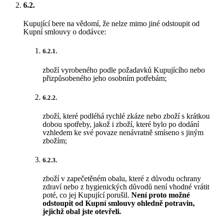
6.2.
Kupující bere na vědomí, že nelze mimo jiné odstoupit od
Kupní smlouvy o dodávce:
6.2.1.
zboží vyrobeného podle požadavků Kupujícího nebo
přizpůsobeného jeho osobním potřebám;
6.2.2.
zboží, které podléhá rychlé zkáze nebo zboží s krátkou
dobou spotřeby, jakož i zboží, které bylo po dodání
vzhledem ke své povaze nenávratně smíseno s jiným
zbožím;
6.2.3.
zboží v zapečetěném obalu, které z důvodu ochrany
zdraví nebo z hygienických důvodů není vhodné vrátit
poté, co jej Kupující porušil.
Není proto možné
odstoupit od Kupní smlouvy ohledně potravin,
jejichž obal jste otevřeli.