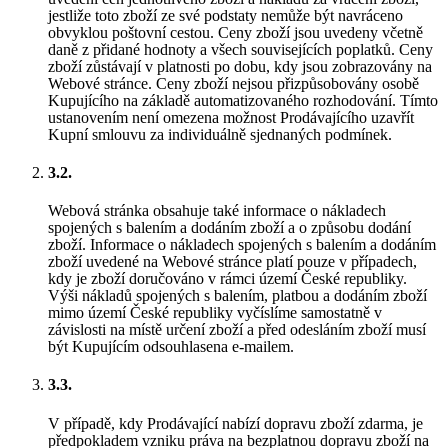
jestliže toto zboží ze své podstaty nemůže být navráceno
obvyklou poštovní cestou. Ceny zboží jsou uvedeny včetně
daně z přidané hodnoty a všech souvisejících poplatků. Ceny
zboží zůstávají v platnosti po dobu, kdy jsou zobrazovány na
Webové stránce. Ceny zboží nejsou přizpůsobovány osobě
Kupujícího na základě automatizovaného rozhodování. Tímto
ustanovením není omezena možnost Prodávajícího uzavřít
Kupní smlouvu za individuálně sjednaných podmínek.
3.2.
Webová stránka obsahuje také informace o nákladech
spojených s balením a dodáním zboží a o způsobu dodání
zboží. Informace o nákladech spojených s balením a dodáním
zboží uvedené na Webové stránce platí pouze v případech,
kdy je zboží doručováno v rámci území České republiky.
Výši nákladů spojených s balením, platbou a dodáním zboží
mimo území České republiky vyčíslíme samostatně v
závislosti na místě určení zboží a před odesláním zboží musí
být Kupujícím odsouhlasena e-mailem.
3.3.
V případě, kdy Prodávající nabízí dopravu zboží zdarma, je
předpokladem vzniku práva na bezplatnou dopravu zboží na