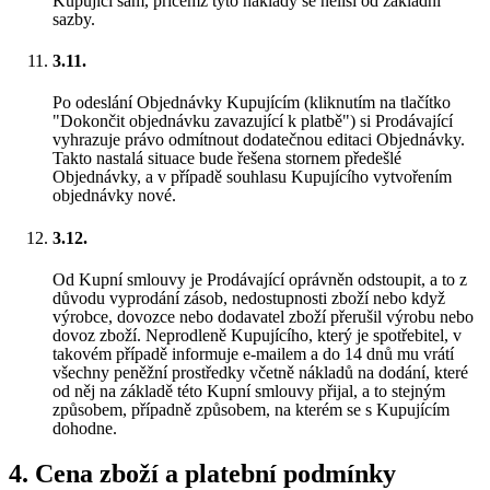
Kupující sám, přičemž tyto náklady se neliší od základní
sazby.
3.11.
Po odeslání Objednávky Kupujícím (kliknutím na tlačítko
"Dokončit objednávku zavazující k platbě") si Prodávající
vyhrazuje právo odmítnout dodatečnou editaci Objednávky.
Takto nastalá situace bude řešena stornem předešlé
Objednávky, a v případě souhlasu Kupujícího vytvořením
objednávky nové.
3.12.
Od Kupní smlouvy je Prodávající oprávněn odstoupit, a to z
důvodu vyprodání zásob, nedostupnosti zboží nebo když
výrobce, dovozce nebo dodavatel zboží přerušil výrobu nebo
dovoz zboží. Neprodleně Kupujícího, který je spotřebitel, v
takovém případě informuje e-mailem a do 14 dnů mu vrátí
všechny peněžní prostředky včetně nákladů na dodání, které
od něj na základě této Kupní smlouvy přijal, a to stejným
způsobem, případně způsobem, na kterém se s Kupujícím
dohodne.
4
.
Cena zboží a platební podmínky