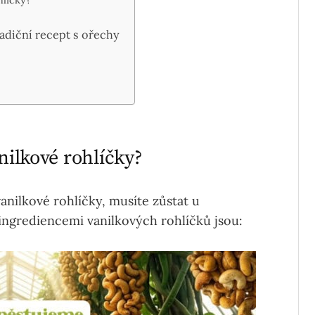
radiční recept s ořechy
nilkové rohlíčky?
anilkové rohlíčky, musíte zůstat u
ččina receptu. Hlavními ingrediencemi vanilkových rohlíčků jsou: