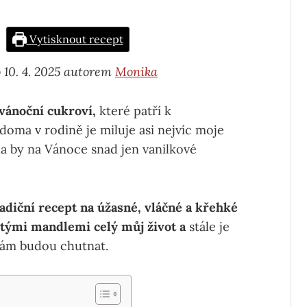
Vytisknout recept
 10. 4. 2025 autorem
Monika
 vánoční cukroví,
které patří k
oma v rodině je miluje asi nejvíc moje
la by na Vánoce snad jen vanilkové
adiční recept na úžasné, vláčné a křehké
etými mandlemi celý můj život a
stále je
vám budou chutnat.