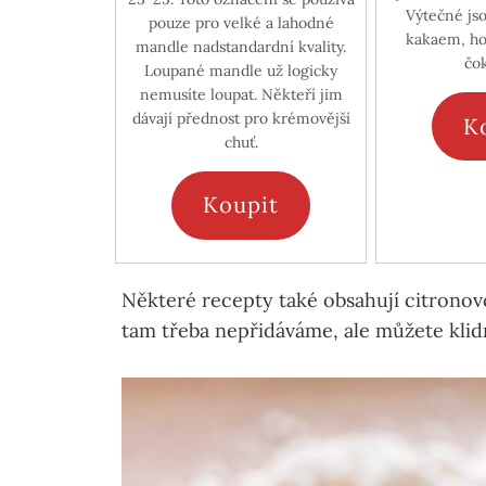
Výtečné js
pouze pro velké a lahodné
kakaem, ho
mandle nadstandardní kvality.
čo
Loupané mandle už logicky
nemusíte loupat. Někteří jim
dávají přednost pro krémovější
K
chuť.
Koupit
Některé recepty také obsahují citronov
tam třeba nepřidáváme, ale můžete kli