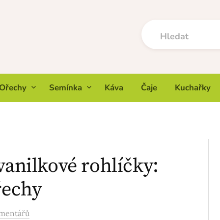
Ořechy
Semínka
Káva
Čaje
Kuchařky
vanilkové rohlíčky:
řechy
omentářů