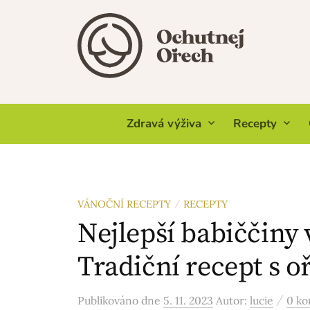
Skip
to
content
Zdravá výživa
Recepty
VÁNOČNÍ RECEPTY
RECEPTY
/
Nejlepší babiččiny 
Tradiční recept s o
/
Publikováno
dne
5. 11. 2023
Autor:
lucie
0 k