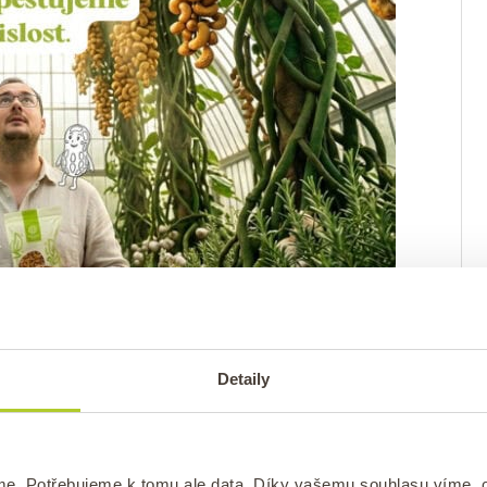
Detaily
nebo
vlašské
),
me. Potřebujeme k tomu ale data. Díky vašemu souhlasu víme,