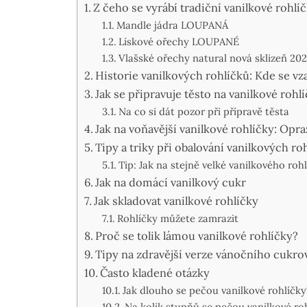
Z čeho se vyrábí tradiční vanilkové rohlí
Mandle jádra LOUPANÁ
Lískové ořechy LOUPANÉ
Vlašské ořechy natural nová sklizeň 20
Historie vanilkových rohlíčků: Kde se vz
Jak se připravuje těsto na vanilkové rohl
Na co si dát pozor při přípravě těsta
Jak na voňavější vanilkové rohlíčky: Opr
Tipy a triky při obalování vanilkových ro
Tip: Jak na stejně velké vanilkového roh
Jak na domácí vanilkový cukr
Jak skladovat vanilkové rohlíčky
Rohlíčky můžete zamrazit
Proč se tolik lámou vanilkové rohlíčky?
Tipy na zdravější verze vánočního cukro
Často kladené otázky
Jak dlouho se pečou vanilkové rohlíčky
Na kolik stupňů se pečou vanilkové ro