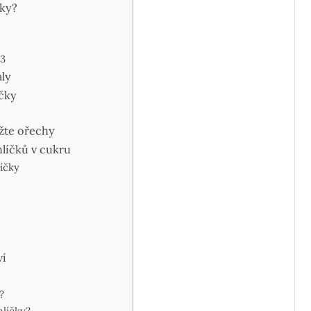
čky?
23
aly
íčky
ažte ořechy
hlíčků v cukru
líčky
ví
?
hlíčky?