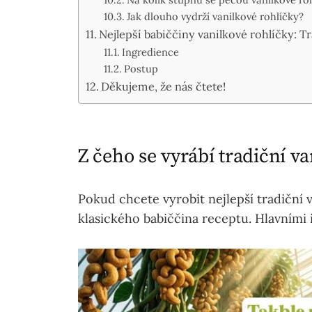
Jak dlouho vydrží vanilkové rohlíčky?
Nejlepší babiččiny vanilkové rohlíčky: T
Ingredience
Postup
Děkujeme, že nás čtete!
Z čeho se vyrábí tradiční va
Pokud chcete vyrobit nejlepší tradiční v
klasického babi