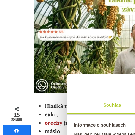
Hladká mouka,
Souhlas
cukr,
15
SDÍLENÍ
ořechy
(nejčastěji
mandle
,
lískové
Informace o souhlasech
máslo
Sdílet
Náš web neustále vylepšuje