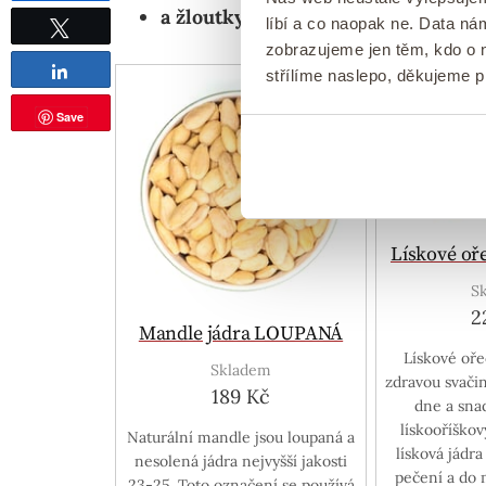
a žloutky
.
líbí a co naopak ne. Data n
zobrazujeme jen těm, kdo o n
Tweetnout
Sdílet
střílíme naslepo, děkujeme 
Save
Lískové o
S
2
Mandle jádra LOUPANÁ
Lískové oře
Skladem
zdravou svači
189 Kč
dne a snad
lískooříško
Naturální mandle jsou loupaná a
lísková jádra
nesolená jádra nejvyšší jakosti
pečení a do
23-25. Toto označení se používá