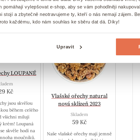
ám pomáhají vylepšovat e-shop, aby se vám pohodlněji nakupova
i stojí a zbytečně neotravujeme ty, kteří o nás nemají zájem. B
proto každému, kdo nám souhlas ke sběru dat dá. Díky!
Upravit
řechy LOUPANÉ
kladem
29 Kč
Vlašské ořechy natural
nová sklizeň 2023
chy jsou skvělou
nkou během celého
Skladem
 všichni milují
59 Kč
vý krém! Loupaná
 se skvěle hodí na
Naše vlašské ořechy mají jemně
 mnoha moučníků.