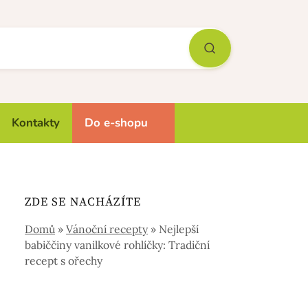
Kontakty
Do e-shopu
ZDE SE NACHÁZÍTE
Domů
»
Vánoční recepty
»
Nejlepší
babiččiny vanilkové rohlíčky: Tradiční
recept s ořechy