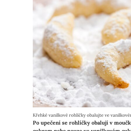
Křehké vanilkové rohlíčky obalujte ve vanilkov
Po upečení se rohlíčky obalují v mou
cukrem nebo pouze ve vanilkovém cuk