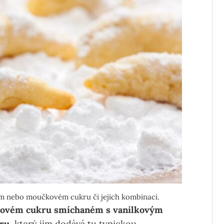
ém nebo moučkovém cukru či jejich kombinaci.
čkovém cukru smíchaném s vanilkovým
ru
, který jim dodává tu typickou