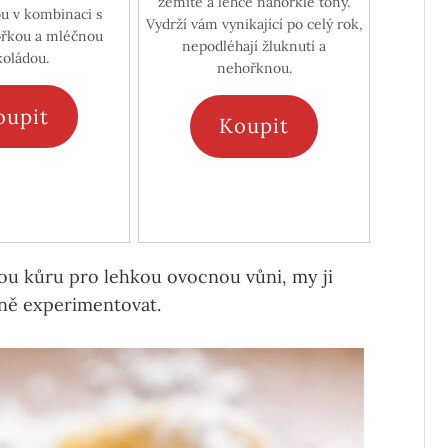
zemité a lehce nahořklé tóny.
ou v kombinaci s
Vydrží vám vynikající po celý rok,
řkou a mléčnou
nepodléhají žluknutí a
koládou.
nehořknou.
oupit
Koupit
ou kůru pro lehkou ovocnou vůni, my ji
dně experimentovat.