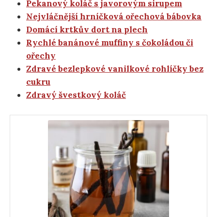
Pekanový koláč s javorovým sirupem
Nejvláčnější hrníčková ořechová bábovka
Domácí krtkův dort na plech
Rychlé banánové muffiny s čokoládou či
ořechy
Zdravé bezlepkové vanilkové rohlíčky bez
cukru
Zdravý švestkový koláč