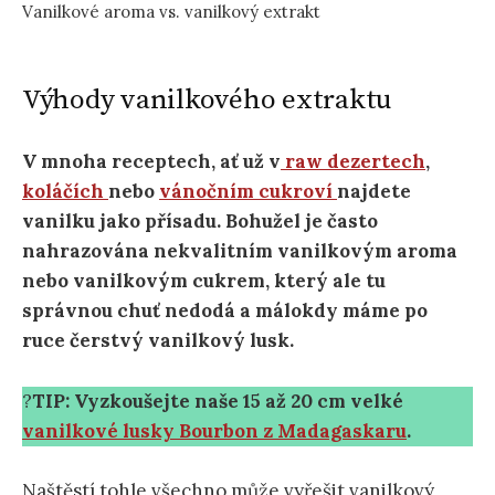
Vanilkové aroma vs. vanilkový extrakt
Výhody vanilkového extraktu
V mnoha receptech, ať už v
raw dezertech
,
koláčích
nebo
vánočním cukroví
najdete
vanilku jako přísadu. Bohužel je často
nahrazována nekvalitním vanilkovým aroma
nebo vanilkovým cukrem, který ale tu
správnou chuť nedodá a málokdy máme po
ruce čerstvý vanilkový lusk.
?
TIP: Vyzkoušejte naše 15 až 20 cm velké
vanilkové lusky Bourbon z Madagaskaru
.
Naštěstí tohle všechno může vyřešit vanilkový