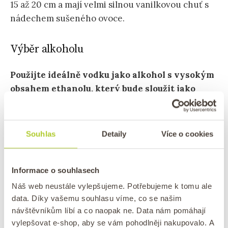
15 až 20 cm a mají velmi silnou vanilkovou chuť s
nádechem sušeného ovoce.
Výběr alkoholu
Použijte ideálně vodku jako alkohol s vysokým
obsahem ethanolu, který bude sloužit jako
extrakční médium.
Volba alkoholu může ovlivnit
konečnou chuť extraktu, proto se skvěle pro
louhování hodí právě vodka.
Souhlas
Detaily
Více o cookies
Pokud nemáte rádi vodku, můžete vyzkoušet i
jiné druhy alkoholu, jako například rum nebo
Informace o souhlasech
brandy pro plnější chuť.
Náš web neustále vylepšujeme. Potřebujeme k tomu ale
data. Díky vašemu souhlasu víme, co se našim
návštěvníkům líbí a co naopak ne. Data nám pomáhají
Postup výroby
vylepšovat e-shop, aby se vám pohodlněji nakupovalo. A