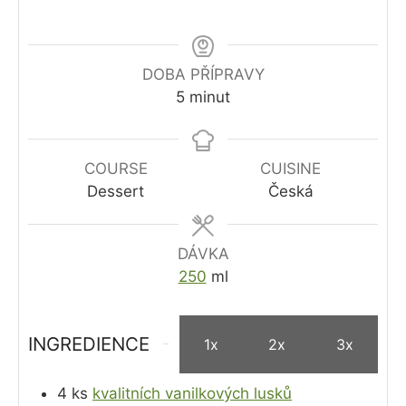
DOBA PŘÍPRAVY
minutes
5
minut
COURSE
CUISINE
Dessert
Česká
DÁVKA
250
ml
INGREDIENCE
1x
2x
3x
4
ks
kvalitních vanilkových lusků