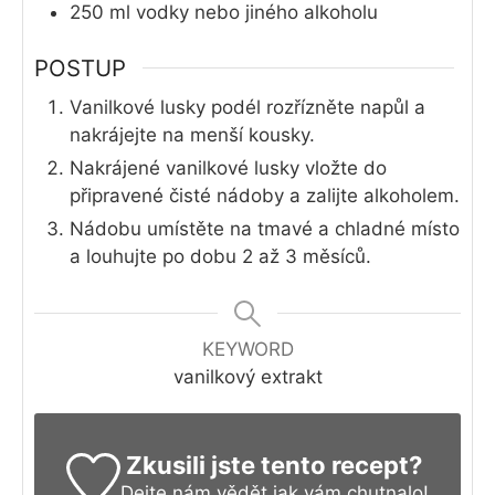
250
ml
vodky nebo jiného alkoholu
POSTUP
Vanilkové lusky podél rozřízněte napůl a
nakrájejte na menší kousky.
Nakrájené vanilkové lusky vložte do
připravené čisté nádoby a zalijte alkoholem.
Nádobu umístěte na tmavé a chladné místo
a louhujte po dobu 2 až 3 měsíců.
KEYWORD
vanilkový extrakt
Zkusili jste tento recept?
Dejte nám vědět
jak vám chutnalo!