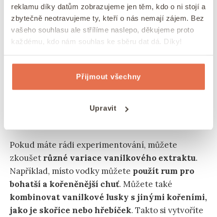
reklamu díky datům zobrazujeme jen těm, kdo o ni stojí a
Samotná výroba je velice jednoduchá.
Stačí
zbytečně neotravujeme ty, kteří o nás nemají zájem. Bez
rozříznout vanilkové lusky a nakrájet je na
vašeho souhlasu ale střílíme naslepo, děkujeme proto
menší kousky. Kousky lusků se pak společně s
každému, kdo nám souhlas ke sběru dat dá. Díky!
alkoholem vloží do čisté a dobře uzavíratelné
lahvičky.
Po uzavření ji skladujeme na temném
Přijmout všechny
místě po dobu 2 až 3 měsíců občas lahvičku
protřepeme.
Upravit
Možné variace vanilkového extraktu
Pokud máte rádi experimentování, můžete
zkoušet
různé variace vanilkového extraktu
.
Například, místo vodky můžete
použít rum pro
bohatší a kořeněnější chuť
. Můžete také
kombinovat vanilkové lusky s jinými kořeními,
jako je skořice nebo hřebíček
. Takto si vytvoříte