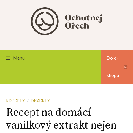
Skip
to
content
Menu
Do e-
shopu
RECEPTY
DEZERTY
/
Recept na domácí
vanilkový extrakt nejen