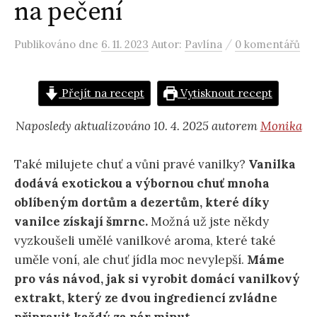
na pečení
/
Publikováno
dne
6. 11. 2023
Autor:
Pavlína
0 komentářů
Přejít na recept
Vytisknout recept
Naposledy aktualizováno 10. 4. 2025 autorem
Monika
Také milujete chuť a vůni pravé vanilky?
Vanilka
dodává exotickou a výbornou chuť mnoha
oblíbeným dortům a dezertům, které díky
vanilce získají šmrnc.
Možná už jste někdy
vyzkoušeli umělé vanilkové aroma, které také
uměle voní, ale chuť jídla moc nevylepší.
Máme
pro vás návod, jak si vyrobit domácí vanilkový
extrakt, který ze dvou ingrediencí zvládne