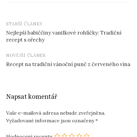
STARŠÍ ČLÁNKY
Post
Nejlepší babiččiny vanilkové rohlíčky: Tradiční
navigation
recept s ořechy
NOVĚJŠÍ ČLÁNEK
Recept na tradiční vánoční punč z červeného vína
Napsat komentář
Vaše e-mailová adresa nebude zveřejněna.
Vyžadované informace jsou označeny
*
Hodnocení receptu