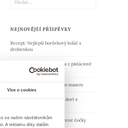
NEJNOVĚJŠÍ PŘÍSPĚVKY
Recept: Nejlepší borůvkový koláč s
drobenkou
Domácí pistáciová zmrzlina z pistáciové
pasty
Těstovinový salát s kuřecím masem
Více o cookies
Recept: Domácí pistáciový dort s
malinami
 co se našim návštěvníkům
Nejlepší pomazánka z červené čočky
lo. A reklamu díky datům