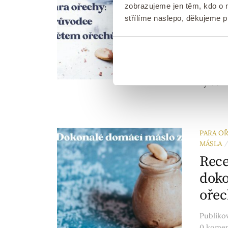
potř
zobrazujeme jen těm, kdo o n
střílíme naslepo, děkujeme 
Publik
0 kome
✅ Jaké 
pěstují
vyrábí
PARA O
MÁSLA
Rece
doko
oře
Publik
0 kome