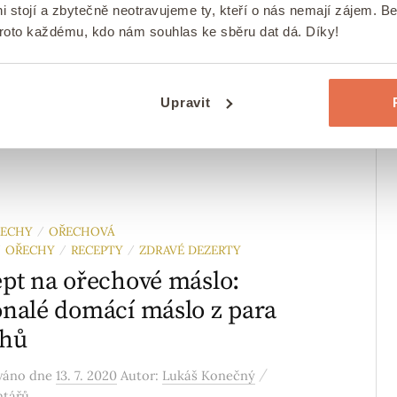
ebujete vědět
i stojí a zbytečně neotravujeme ty, kteří o nás nemají zájem. B
proto každému, kdo nám souhlas ke sběru dat dá. Díky!
/
ováno
dne
31. 10. 2021
Autor:
Lukáš Konečný
ntářů
jsou druhy para ořechů ✅ Jak se para ořechy
Upravit
 ✅ Para ořechy a zdraví ✅ Co se z para ořechů
ŘECHY
OŘECHOVÁ
/
OŘECHY
RECEPTY
ZDRAVÉ DEZERTY
/
/
/
pt na ořechové máslo:
nalé domácí máslo z para
chů
/
ováno
dne
13. 7. 2020
Autor:
Lukáš Konečný
ntářů