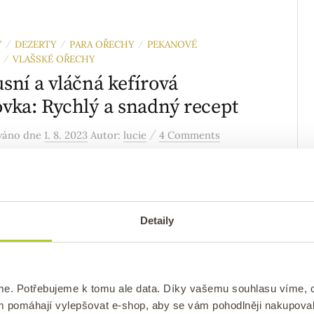
Y
DEZERTY
PARA OŘECHY
PEKANOVÉ
/
/
/
VLAŠSKÉ OŘECHY
/
sní a vláčná kefírová
vka: Rychlý a snadný recept
/
ováno
dne
1. 8. 2023
Autor:
lucie
4 Comments
e snadné a rychlé recepty z kefíru? Zkuste tuto
 luxusní kefírovou bábovku s medem a ořechy,
e rychlá na přípravu a dokonale vláčná. Pojďme...
Detaily
ŘECHY
OŘECHY
/
 ořechy: vše, co o nich
me. Potřebujeme k tomu ale data. Díky vašemu souhlasu víme,
ám pomáhají vylepšovat e-shop, aby se vám pohodlněji nakupova