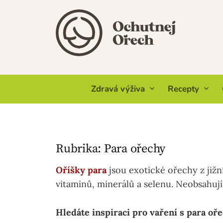
Skip
to
content
Zdravá výživa
Recepty
Rubrika:
Para ořechy
Oříšky para
jsou exotické ořechy z jižn
vitaminů, minerálů a selenu. Neobsahují
Hledáte inspiraci pro vaření s para oř