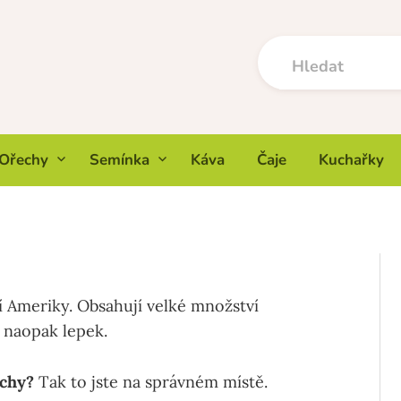
Ořechy
Semínka
Káva
Čaje
Kuchařky
í Ameriky. Obsahují velké množství
 naopak lepek.
echy?
Tak to jste na správném místě.