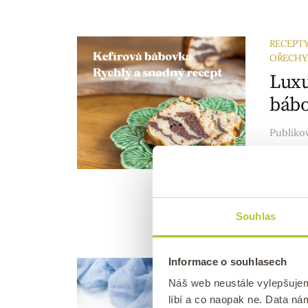
RECEPT
OŘECHY
Luxu
bábo
Publik
Milujet
voňavou
která j
Souhlas
Informace o souhlasech
PARA O
Para
Náš web neustále vylepšuje
líbí a co naopak ne. Data n