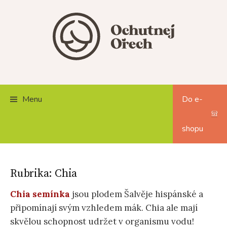
Skip
to
content
Menu
Do e-
shopu
Rubrika:
Chia
Chia semínka
jsou plodem Šalvěje hispánské a
připomínají svým vzhledem mák. Chia ale mají
skvělou schopnost udržet v organismu vodu!