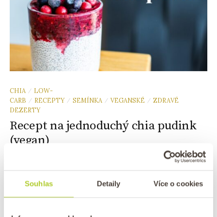
CHIA
LOW-
/
CARB
RECEPTY
SEMÍNKA
VEGANSKÉ
ZDRAVÉ
/
/
/
/
DEZERTY
Recept na jednoduchý chia pudink
(vegan)
/
Publikováno
dne
26. 7. 2023
Autor:
Lukáš Konečný
4 Comments
Souhlas
Detaily
Více o cookies
✅Nejrychlejší recept na chia pudink ✅ Jak ho nepokazit?
✅ Chia pudink pro děti i dospělé ✅ Chia pudink vhodný
na hubnutí ✅Veg...