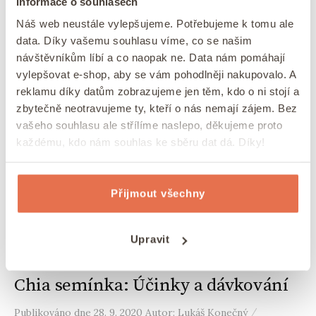
Informace o souhlasech
Náš web neustále vylepšujeme. Potřebujeme k tomu ale
data. Díky vašemu souhlasu víme, co se našim
návštěvníkům líbí a co naopak ne. Data nám pomáhají
vylepšovat e-shop, aby se vám pohodlněji nakupovalo. A
reklamu díky datům zobrazujeme jen těm, kdo o ni stojí a
zbytečně neotravujeme ty, kteří o nás nemají zájem. Bez
vašeho souhlasu ale střílíme naslepo, děkujeme proto
každému, kdo nám souhlas ke sběru dat dá. Díky!
Přijmout všechny
Upravit
CHIA
SEMÍNKA
ZDRAVÁ VÝŽIVA
/
/
Chia semínka: Účinky a dávkování
/
Publikováno
dne
28. 9. 2020
Autor:
Lukáš Konečný