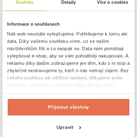
Souhlas
Detaily
Více o cookies
/
Publikováno
dne
15. 1. 2026
Autor:
Pavlína
0 komentářů
Hledáte recept na rychlé, voňavé a zároveň exotické
jídlo? Kuřecí satay s arašídovou omáčkou je přesně ten
Informace o souhlasech
typ jídla, který si zamilujete hned na první pohled.
Náš web neustále vylepšujeme. Potřebujeme k tomu ale
data. Díky vašemu souhlasu víme, co se našim
návštěvníkům líbí a co naopak ne. Data nám pomáhají
vylepšovat e-shop, aby se vám pohodlněji nakupovalo. A
reklamu díky datům zobrazujeme jen těm, kdo o ni stojí a
zbytečně neotravujeme ty, kteří o nás nemají zájem. Bez
vašeho souhlasu ale střílíme naslepo, děkujeme proto
každému, kdo nám souhlas ke sběru dat dá. Díky!
Přijmout všechny
Upravit