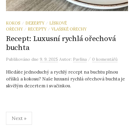
KOKOS
DEZERTY
LÍSKOVÉ
/
/
OŘECHY
RECEPTY
VLAŠSKÉ OŘECHY
/
/
Recept: Luxusní rychlá ořechová
buchta
/
Publikováno
dne
9. 9. 2025
Autor:
Pavlína
0 komentářů
Hledáte jednoduchý a rychlý recept na buchtu plnou
oříšků a kokosu? Naše luxusní rychlá ořechová buchta je
skvělým dezertem i svačinkou.
Stránkování
Next »
příspěvků