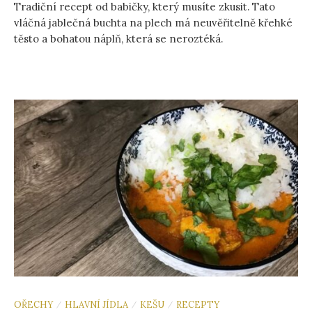
Tradiční recept od babičky, který musíte zkusit. Tato
vláčná jablečná buchta na plech má neuvěřitelně křehké
těsto a bohatou náplň, která se neroztéká.
OŘECHY
HLAVNÍ JÍDLA
KEŠU
RECEPTY
/
/
/