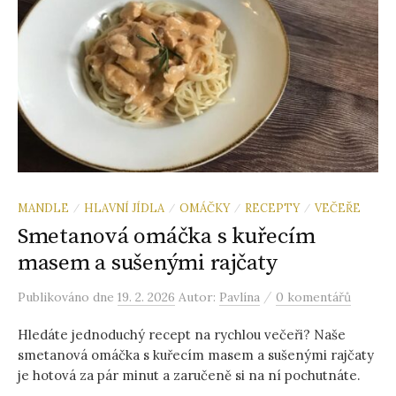
MANDLE
HLAVNÍ JÍDLA
OMÁČKY
RECEPTY
VEČEŘE
/
/
/
/
Smetanová omáčka s kuřecím
masem a sušenými rajčaty
/
Publikováno
dne
19. 2. 2026
Autor:
Pavlína
0 komentářů
Hledáte jednoduchý recept na rychlou večeři? Naše
smetanová omáčka s kuřecím masem a sušenými rajčaty
je hotová za pár minut a zaručeně si na ní pochutnáte.