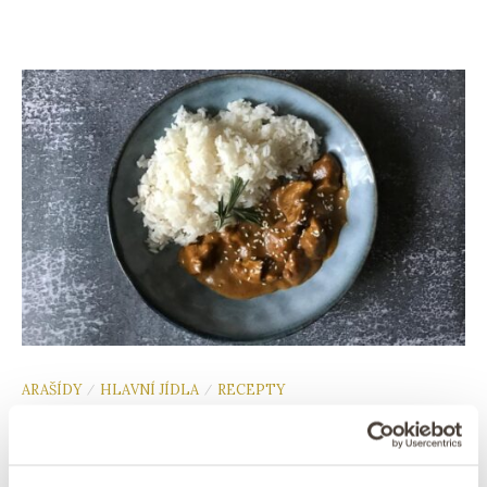
ARAŠÍDY
HLAVNÍ JÍDLA
RECEPTY
/
/
Recept: Kuřecí satay s arašídovou
omáčkou