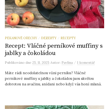
PEKANOVÉ OŘECHY
DEZERTY
RECEPTY
/
/
Recept: Vláčné perníkové muffiny s
jablky a čokoládou
/
Publikováno
dne
25. 11. 2025
Autor:
Pavlína
1 komentář
Máte rádi neodolatelnou vůni perníku? Vláčné
perníkové muffiny s jablky a čokoládou jsou skvělou
dobrotou na svačinu, snídani nebo když vás honí mlsná.