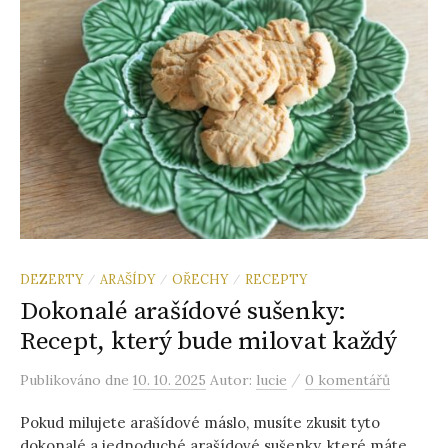
DEZERTY
ARAŠÍDY
OŘECHY
RECEPTY
/
/
/
Dokonalé arašídové sušenky:
Recept, který bude milovat každý
/
Publikováno
dne
10. 10. 2025
Autor:
lucie
0 komentářů
Pokud milujete arašídové máslo, musíte zkusit tyto
dokonalé a jednoduché arašídové sušenky, které máte