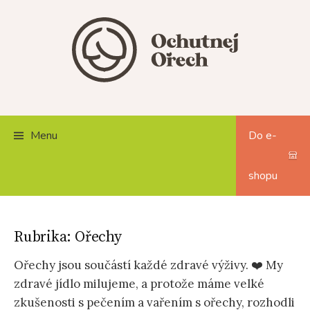
Skip
to
content
Menu
Do e-
shopu
Rubrika:
Ořechy
Ořechy jsou součástí každé zdravé výživy. ❤️ My
zdravé jídlo milujeme, a protože máme velké
zkušenosti s pečením a vařením s ořechy, rozhodli