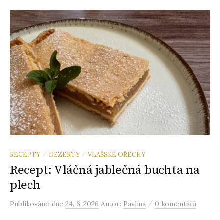
RECEPTY
DEZERTY
VLAŠSKÉ OŘECHY
/
/
Recept: Vláčná jablečná buchta na
plech
/
Publikováno
dne
24. 6. 2026
Autor:
Pavlína
0 komentářů