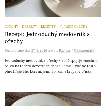
OŘECHY
DEZERTY
RECEPTY
VLAŠSKÉ OŘECHY
/
/
/
Recept: Jednoduchý medovník s
ořechy
/
Publikováno
dne
27. 5. 2026
Autor:
Pavlína
0 komentářů
Jednoduchý medovník s ořechy v sobě spojuje všechno
to, co na těchto dezertech zbožňujeme – vláčné těsto
plné hřejivého koření, jemný krém a křupavé oříšky.