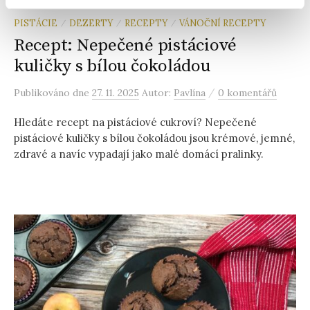
PISTÁCIE
DEZERTY
RECEPTY
VÁNOČNÍ RECEPTY
/
/
/
Recept: Nepečené pistáciové
kuličky s bílou čokoládou
/
Publikováno
dne
27. 11. 2025
Autor:
Pavlína
0 komentářů
Hledáte recept na pistáciové cukroví? Nepečené
pistáciové kuličky s bílou čokoládou jsou krémové, jemné,
zdravé a navíc vypadají jako malé domácí pralinky.