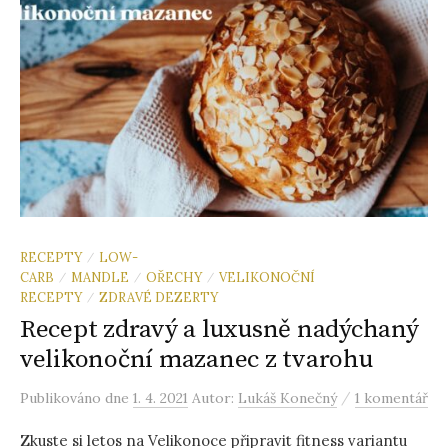
RECEPTY
LOW-
/
CARB
MANDLE
OŘECHY
VELIKONOČNÍ
/
/
/
RECEPTY
ZDRAVÉ DEZERTY
/
Recept zdravý a luxusně nadýchaný
velikonoční mazanec z tvarohu
/
Publikováno
dne
1. 4. 2021
Autor:
Lukáš Konečný
1 komentář
Zkuste si letos na Velikonoce připravit fitness variantu