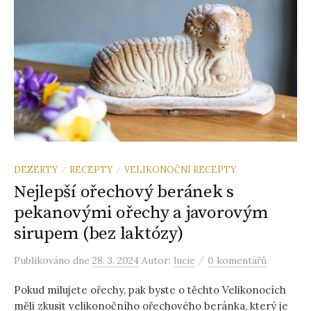
DEZERTY
RECEPTY
VELIKONOČNÍ RECEPTY
/
/
Nejlepší ořechový beránek s
pekanovými ořechy a javorovým
sirupem (bez laktózy)
/
Publikováno
dne
28. 3. 2024
Autor:
lucie
0 komentářů
Pokud milujete ořechy, pak byste o těchto Velikonocích
měli zkusit velikonočního ořechového beránka, který je