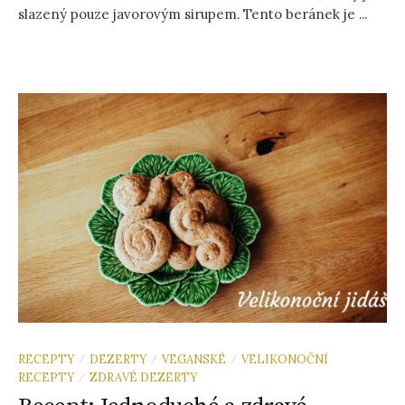
slazený pouze javorovým sirupem. Tento beránek je ...
RECEPTY
DEZERTY
VEGANSKÉ
VELIKONOČNÍ
/
/
/
RECEPTY
ZDRAVÉ DEZERTY
/