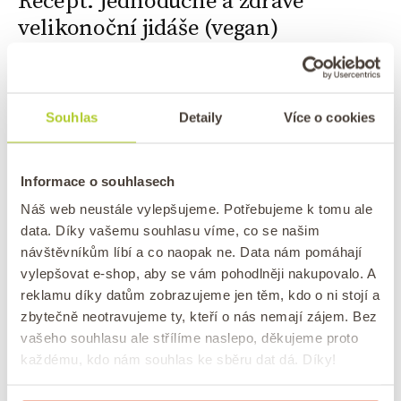
Recept: Jednoduché a zdravé
velikonoční jidáše (vegan)
/
Publikováno
dne
6. 4. 2023
Autor:
Anežka
0 komentářů
Upečte si na Zelený čtvrtek jednoduché a zdravé
Souhlas
Detaily
Více o cookies
velikonoční jidáše. Máme pro vás veganskou variantu
tohoto tradičního sladkého pečiva.
Informace o souhlasech
Náš web neustále vylepšujeme. Potřebujeme k tomu ale
data. Díky vašemu souhlasu víme, co se našim
návštěvníkům líbí a co naopak ne. Data nám pomáhají
vylepšovat e-shop, aby se vám pohodlněji nakupovalo. A
reklamu díky datům zobrazujeme jen těm, kdo o ni stojí a
zbytečně neotravujeme ty, kteří o nás nemají zájem. Bez
vašeho souhlasu ale střílíme naslepo, děkujeme proto
každému, kdo nám souhlas ke sběru dat dá. Díky!