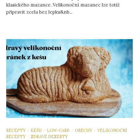
klasického mazance. Velikonoční mazanec lze totiž
připravit zcela bez lepku&nb...
RECEPTY
KEŠU
LOW-CARB
OŘECHY
VELIKONOČNÍ
/
/
/
/
RECEPTY
ZDRAVÉ DEZERTY
/