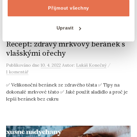
Přijmout všechny
Upravit
RECEPTY
OŘECHY
VELIKONOČNÍ RECEPTY
VLAŠSKÉ
/
/
/
OŘECHY
ZDRAVÉ DEZERTY
/
Recept: zdravý mrkvový beránek s
vlašskými ořechy
/
Publikováno
dne
10. 4. 2022
Autor:
Lukáš Konečný
1 komentář
✅ Velikonoční beránek ze zdravého těsta ✅ Tipy na
dokonalé mrkvové těsto ✅ Jaké použít sladidlo a proč je
lepší beránek bez cukru