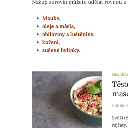
Nákup surovin můžete udělat rovnou u
Mouky,
oleje a másla,
obiloviny a luštěniny,
koření,
sušené bylinky.
NEZAŘA
Těst
mas
Publik
Svěží t
rajčaty