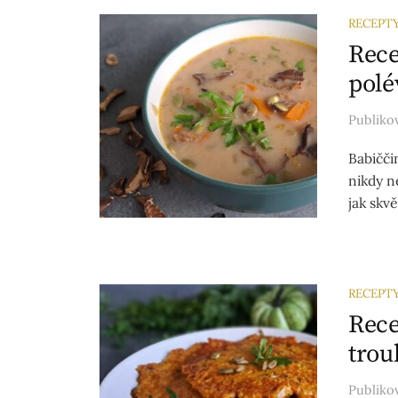
RECEPT
Rece
polé
Publik
Babičči
nikdy n
jak skv
RECEPT
Rece
trou
Publik