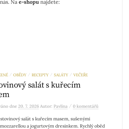
 nás. Na
e-shopu
najdete:
ZENÉ
OBĚDY
RECEPTY
SALÁTY
VEČEŘE
/
/
/
/
ovinový salát s kuřecím
em
/
ováno
dne
20. 7. 2026
Autor:
Pavlína
0 komentářů
ěstovinový salát s kuřecím masem, sušenými
, mozzarellou a jogurtovým dresinkem. Rychlý oběd