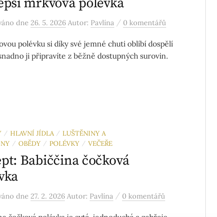
epší mrkvová polévka
/
ováno
dne
26. 5. 2026
Autor:
Pavlína
0 komentářů
vou polévku si díky své jemné chuti oblíbí dospělí
a snadno ji připravíte z běžně dostupných surovin.
Y
HLAVNÍ JÍDLA
LUŠTĚNINY A
/
/
INY
OBĚDY
POLÉVKY
VEČEŘE
/
/
/
pt: Babiččina čočková
vka
/
ováno
dne
27. 2. 2026
Autor:
Pavlína
0 komentářů
na čočková polévka je sytá, jednoduchá a zahřeje