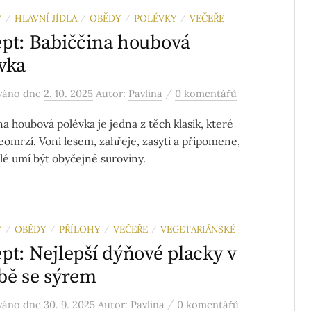
Y
HLAVNÍ JÍDLA
OBĚDY
POLÉVKY
VEČEŘE
/
/
/
/
pt: Babiččina houbová
vka
/
ováno
dne
2. 10. 2025
Autor:
Pavlína
0 komentářů
na houbová polévka je jedna z těch klasik, které
eomrzí. Voní lesem, zahřeje, zasytí a připomene,
ělé umí být obyčejné suroviny.
Y
OBĚDY
PŘÍLOHY
VEČEŘE
VEGETARIÁNSKÉ
/
/
/
/
pt: Nejlepší dýňové placky v
bě se sýrem
/
ováno
dne
30. 9. 2025
Autor:
Pavlína
0 komentářů