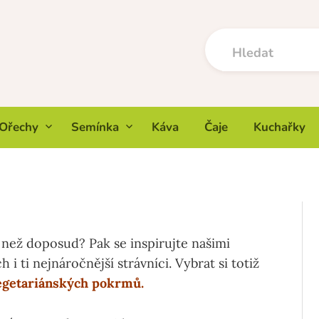
Ořechy
Semínka
Káva
Čaje
Kuchařky
 než doposud? Pak se inspirujte našimi
 i ti nejnáročnější strávníci. Vybrat si totiž
egetariánských pokrmů.