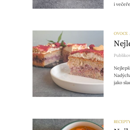
i večeře
OVOCE
Nejl
Publik
Nejlepš
Nadýcha
jako sla
RECEPT