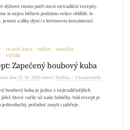
 dýňové rizoto patří mezi netradiční recepty,
sme si nejen během podzimu velice oblíbili. Je
, jemné a díky dýni i s krémovou konzistencí.
Y
HLAVNÍ JÍDLA
OBĚDY
VÁNOČNÍ
/
/
/
Y
VEČEŘE
/
pt: Zapečený houbový kuba
/
ováno
dne
27. 10. 2025
Autor:
Pavlína
0 komentářů
ý houbový kuba je jedno z nejtradičnějších
jídel, které vařily už naše babičky. Náš recept je
 jednoduchý, pořádně zasytí i zahřeje.