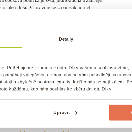
lo, ale i duši. Připravuje se z pár základních
, které určitě máte doma taky. Jak na to?
Detaily
JÍDLA
OBĚDY
RECEPTY
VEČEŘE
/
/
/
pt: Lasagne se špenátem a
ecím masem
me. Potřebujeme k tomu ale data. Díky vašemu souhlasu víme,
ám pomáhají vylepšovat e-shop, aby se vám pohodlněji nakupova
/
ováno
dne
26. 2. 2026
Autor:
Pavlína
0 komentářů
i stojí a zbytečně neotravujeme ty, kteří o nás nemají zájem. B
ejte naše lasagne se špenátem a kuřecím masem,
proto každému, kdo nám souhlas ke sběru dat dá. Díky!
sou krémové, šťavnaté a jednoduché, takže je máte
a chvíli, když už máte velký hlad.
Upravit