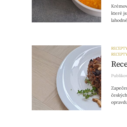
Krémové
které j
lahodné
RECEPT
RECEPT
Rece
Publik
Zapečen
českých 
opravdu