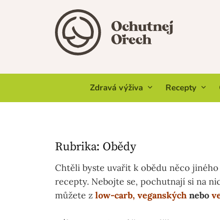
Skip
to
content
Zdravá výživa
Recepty
Rubrika:
Obědy
Chtěli byste uvařit k obědu něco jiného
recepty. Nebojte se, pochutnají si na nich
můžete z
low-carb
,
veganských
nebo
v