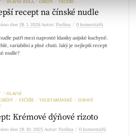
Y
HLAVNÍ JÍDLA
OBĚDY
VEČEŘE
/
/
/
epší recept na čínské nudle
/
ováno
dne
28. 1. 2026
Autor:
Pavlína
0 komentářů
nudle patří mezi naprosté klasiky asijské kuchyně.
hlé, variabilní a plné chuti. Jaký je nejlepší recept
ké nudle?
Y
HLAVNÍ
/
OBĚDY
VEČEŘE
VEGETARIÁNSKÉ
ZDRAVÉ
/
/
/
Y
pt: Krémové dýňové rizoto
/
ováno
dne
28. 10. 2025
Autor:
Pavlína
0 komentářů