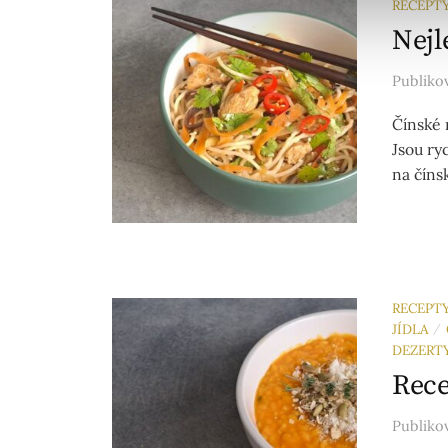
RECEPT
Nejl
Publik
Čínské 
Jsou ryc
na číns
RECEPT
JÍDLA
/
DEZERT
Rece
Publik