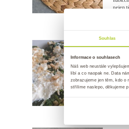
nejen tě
surovin
Souhlas
HLAVNÍ 
Rece
Informace o souhlasech
kuř
Náš web neustále vylepšuje
líbí a co naopak ne. Data n
Publik
zobrazujeme jen těm, kdo o n
Vyzkouš
střílíme naslepo, děkujeme 
které j
hotové z