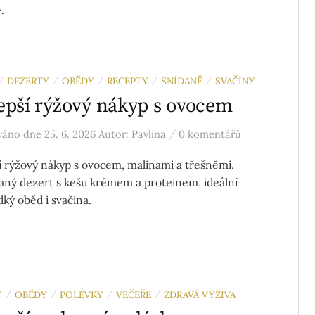
.
DEZERTY
OBĚDY
RECEPTY
SNÍDANĚ
SVAČINY
/
/
/
/
/
epší rýžový nákyp s ovocem
/
ováno
dne
25. 6. 2026
Autor:
Pavlína
0 komentářů
í rýžový nákyp s ovocem, malinami a třešněmi.
ný dezert s kešu krémem a proteinem, ideální
dký oběd i svačina.
Y
OBĚDY
POLÉVKY
VEČEŘE
ZDRAVÁ VÝŽIVA
/
/
/
/