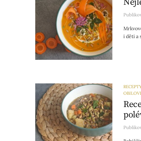
Nejl
Publik
Mrkvovo
i děti 
RECEPT
OBILOV
Rece
polé
Publik
Babičči