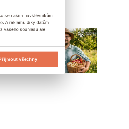
 co se našim návštěvníkům
AKCE MĚSÍCE
lo. A reklamu díky datům
ez vašeho souhlasu ale
Přijmout všechny