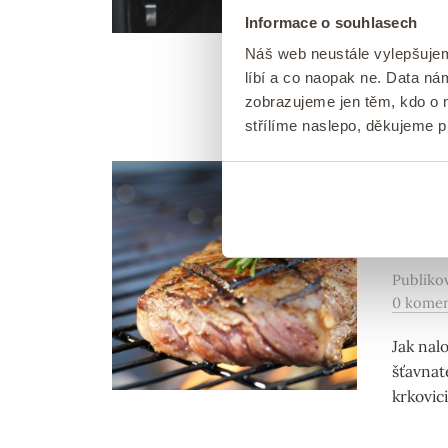
Zavařov
Informace o souhlasech
zeleninu
Náš web neustále vylepšuje
zavařov
líbí a co naopak ne. Data n
zobrazujeme jen těm, kdo o n
střílíme naslepo, děkujeme 
RECEPT
Jak n
nejl
Publik
0 kome
Jak nal
šťavnat
krkovici