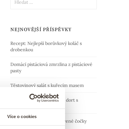
NEJNOVĚJŠÍ PŘÍSPĚVKY
Recept: Nejlepší borůvkový koláč s
drobenkou
Domácí pistáciová zmrzlina z pistáciové
pasty
Těstovinový salát s kuřecím masem
Recept: Domácí pistáciový dort s
malinami
Více o cookies
Nejlepší pomazánka z červené čočky