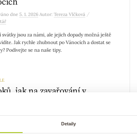
ocích
/
ováno
dne
5. 1. 2026
Autor:
Tereza Vlčková
tář
 svátky jsou za námi, ale jejich dopady možná ještě
 vidíte. Jak rychle zhubnout po Vánocích a dostat se
y? Podívejte se na naše tipy.
LE
oků, jak na zavařování v
bě: Co zavařovat a na jakou
otu
/
ováno
dne
12. 6. 2025
Autor:
Tereza Vlčková
Detaily
tář