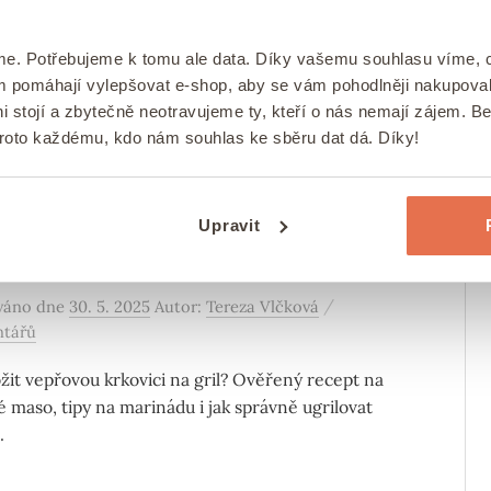
ání v troubě snadno a přehledně: jak na ovoce,
, maso i houby, jakou zvolit teplotu a jak dlouho co
me. Potřebujeme k tomu ale data. Díky vašemu souhlasu víme,
at.
ám pomáhají vylepšovat e-shop, aby se vám pohodlněji nakupova
i stojí a zbytečně neotravujeme ty, kteří o nás nemají zájem. B
proto každému, kdo nám souhlas ke sběru dat dá. Díky!
Y
HLAVNÍ JÍDLA
LIFESTYLE
/
/
aložit krkovici na gril:
Upravit
epší marináda na krkovici
/
ováno
dne
30. 5. 2025
Autor:
Tereza Vlčková
ntářů
ožit vepřovou krkovici na gril? Ověřený recept na
é maso, tipy na marinádu i jak správně ugrilovat
.