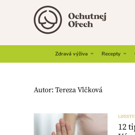
Skip
to
content
Zdravá výživa
Recepty
Autor:
Tereza Vlčková
LIFESTY
12 t