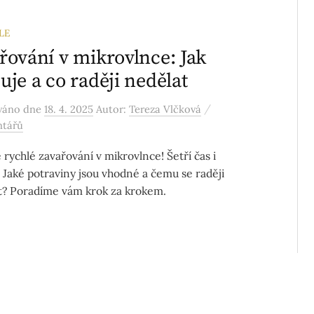
LE
řování v mikrovlnce: Jak
uje a co raději nedělat
/
ováno
dne
18. 4. 2025
Autor:
Tereza Vlčková
ntářů
 rychlé zavařování v mikrovlnce! Šetří čas i
. Jaké potraviny jsou vhodné a čemu se raději
? Poradíme vám krok za krokem.