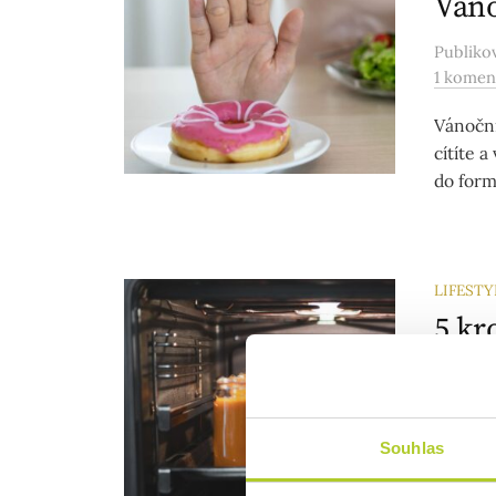
Ván
Publik
1 komen
Vánoční
cítíte a
do form
LIFESTY
5 kr
trou
tepl
Publik
Souhlas
1 komen