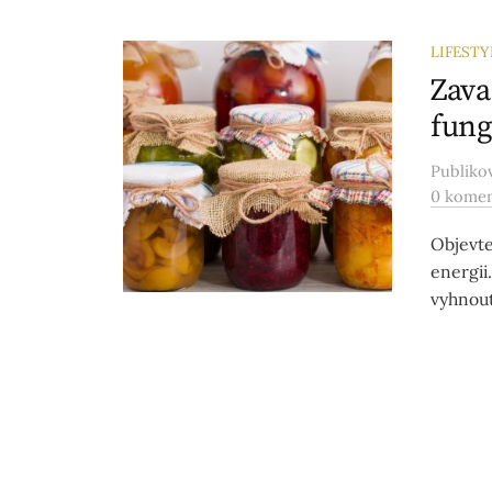
LIFESTY
Zava
fung
Publik
0 kome
Objevte
energii
vyhnout