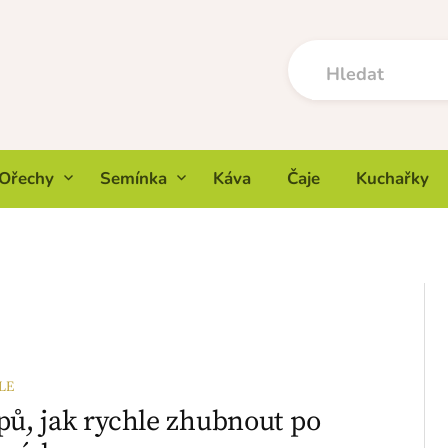
Ořechy
Semínka
Káva
Čaje
Kuchařky
LE
ipů, jak rychle zhubnout po