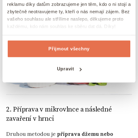
reklamu díky datům zobrazujeme jen těm, kdo o ni stojí a
Mohlo by vás zajímat:
Lyofilizované ovoce aneb
zbytečně neotravujeme ty, kteří o nás nemají zájem. Bez
vše, co potřebujete vědět
vašeho souhlasu ale střílíme naslepo, děkujeme proto
každému, kdo nám souhlas ke sběru dat dá. Díky!
Přijmout všechny
Upravit
2. Příprava v mikrovlnce a následné
zavaření v hrnci
Druhou metodou je
příprava džemu nebo