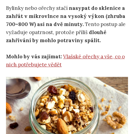
Bylinky nebo ořechy stačí
nasypat do sklenice a
zahřát v mikrovlnce na vysoký výkon (zhruba
700–800 W) asi na dvě minuty.
Tento postup ale
vyžaduje opatrnost, protože příliš
dlouhé
zahřívání by mohlo potraviny spálit.
Mohlo by vás zajímat:
Vlašské ořechy a vše, co o
nich potřebujete vědět