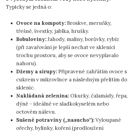
Typicky se jedná o:
Ovoce na kompoty:
Broskve, meruňky,
třešně, švestky, jablka, hrušky.
Bobuloviny:
Jahody, maliny, borůvky, rybíz
(při zavařování je lepší nechat ve sklenici
trochu prostoru, aby se ovoce nevyplavalo
nahoru).
Džemy a sirupy:
Připravené zahřátím ovoce s
cukrem v mikrovlnce a následným přelitím do
sklenic.
Nakládaná zelenina:
Okurky, čalamády, řepa,
dýně – ideálně ve sladkokyselém nebo
octovém nálevu.
Sušené potraviny („nasucho“):
Vyloupané
ořechy, bylinky, koření (prodloužení