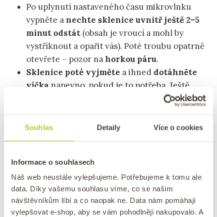
Po uplynutí nastaveného času mikrovlnku
vypněte a
nechte sklenice uvnitř ještě 2–5
minut odstát
(obsah je vroucí a mohl by
vystříknout a opařit vás). Poté troubu opatrně
otevřete – pozor na
horkou páru
.
Sklenice poté vyjměte
a ihned
dotáhněte
víčka
napevno, pokud je to potřeba. Ještě
horké sklenice obraťte dnem vzhůru
a
postavte je na víčko.
Nechte je v této pozici
stát asi 5–10 minut.
Tímto se
tepelně ošetří
Souhlas
Detaily
Více o cookies
vnitřní strana víčka a zároveň se při
chladnutí vytvoří podtlak,
který víčko
Informace o souhlasech
pevně přisaje.
Poté sklenice otočte zpět a nechte je
zcela
Náš web neustále vylepšujeme. Potřebujeme k tomu ale
data. Díky vašemu souhlasu víme, co se našim
vychladnout
při pokojové teplotě (nejlépe
návštěvníkům líbí a co naopak ne. Data nám pomáhají
pomalu, v klidu, mimo průvan).
vylepšovat e-shop, aby se vám pohodlněji nakupovalo. A