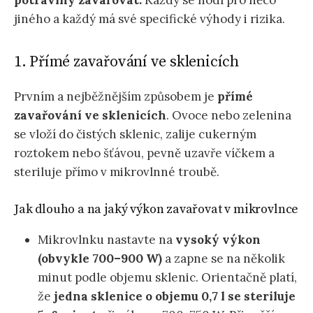
potraviny zavařovat.
Každý se hodí pro něco
jiného a každý má své specifické výhody i rizika.
1. Přímé zavařování ve sklenicích
Prvním a nejběžnějším způsobem je
přímé
zavařování ve sklenicích
. Ovoce nebo zelenina
se vloží do čistých sklenic, zalije cukerným
roztokem nebo šťávou, pevně uzavře víčkem a
steriluje přímo v mikrovlnné troubě.
Jak dlouho a na jaký výkon zavařovat v mikrovlnce
Mikrovlnku nastavte na
vysoký výkon
(obvykle 700–900 W)
a zapne se na několik
minut podle objemu sklenic. Orientačně platí,
že
jedna sklenice o objemu 0,7 l se steriluje