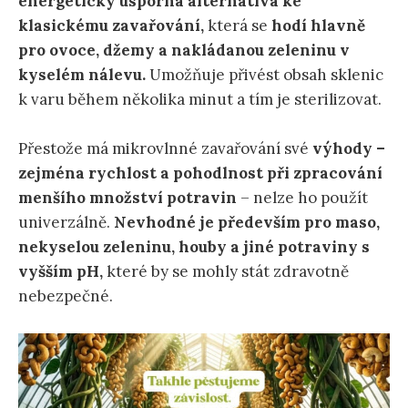
energeticky úsporná alternativa ke
klasickému zavařování,
která se
hodí hlavně
pro ovoce, džemy a nakládanou zeleninu v
kyselém nálevu.
Umožňuje přivést obsah sklenic
k varu během několika minut a tím je sterilizovat.
Přestože má mikrovlnné zavařování své
výhody –
zejména rychlost a pohodlnost při zpracování
menšího množství potravin
– nelze ho použít
univerzálně.
Nevhodné je především pro maso,
nekyselou zeleninu, houby a jiné potraviny s
vyšším pH,
které by se mohly stát zdravotně
nebezpečné.