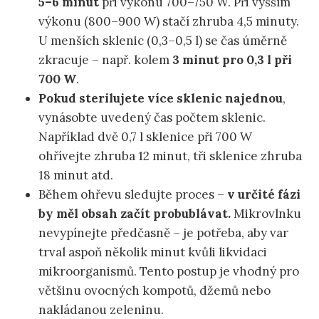
5–6 minut
při výkonu 700–750 W. Při vyšším
výkonu (800–900 W) stačí zhruba 4,5 minuty.
U menších sklenic (0,3–0,5 l) se čas úměrně
zkracuje – např. kolem
3 minut pro 0,3 l při
700 W
.
Pokud sterilujete více sklenic najednou
,
vynásobte uvedený čas počtem sklenic.
Například dvě 0,7 l sklenice při 700 W
ohřívejte zhruba 12 minut, tři sklenice zhruba
18 minut atd.
Během ohřevu sledujte proces –
v určité fázi
by měl obsah začít probublávat.
Mikrovlnku
nevypínejte předčasně – je potřeba, aby var
trval aspoň několik minut kvůli likvidaci
mikroorganismů. Tento postup je vhodný pro
většinu ovocných kompotů, džemů nebo
nakládanou zeleninu.