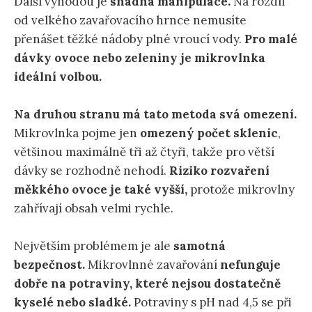
Další výhodou je
snadná manipulace.
Na rozdíl
od velkého zavařovacího hrnce nemusíte
přenášet těžké nádoby plné vroucí vody.
Pro malé
dávky ovoce nebo zeleniny je mikrovlnka
ideální volbou.
Na druhou stranu má tato metoda svá omezení.
Mikrovlnka pojme jen
omezený počet sklenic
,
většinou maximálně tři až čtyři, takže pro větší
dávky se rozhodně nehodí.
Riziko rozvaření
měkkého ovoce je také vyšší,
protože mikrovlny
zahřívají obsah velmi rychle.
Největším problémem je ale
samotná
bezpečnost.
Mikrovlnné zavařování
nefunguje
dobře na potraviny, které nejsou dostatečně
kyselé nebo sladké.
Potraviny s pH nad 4,5 se při