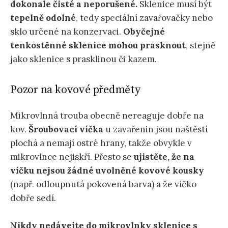
dokonale čisté a neporušené.
Sklenice musí být
tepelně odolné
, tedy speciální zavařovačky nebo
sklo určené na konzervaci.
Obyčejné
tenkostěnné sklenice mohou prasknout
, stejně
jako sklenice s prasklinou či kazem.
Pozor na kovové předměty
Mikrovlnná trouba obecně nereaguje dobře na
kov.
Šroubovací víčka
u zavařenin jsou naštěstí
plochá a nemají ostré hrany, takže obvykle v
mikrovlnce nejiskří. Přesto se
ujistěte, že na
víčku nejsou žádné uvolněné kovové kousky
(např. odloupnutá pokovená barva) a že víčko
dobře sedí.
Nikdy nedávejte do mikrovlnky sklenice s