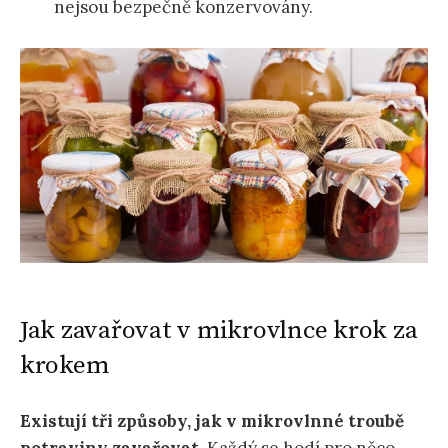
nejsou bezpečně konzervovány.
Jak zavařovat v mikrovlnce krok za
krokem
Existují tři způsoby, jak v mikrovlnné troubě