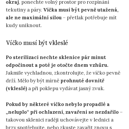
okraj
, ponechte volný prostor pro rozpínání
tekutiny a páry.
Víčka musí být pevně utažená,
ale ne maximální silou
– přetlak potřebuje mít
kudy uniknout.
Víčko musí být vkleslé
Po sterilizaci nechte sklenice pár minut
odpočinout a poté je otočte dnem vzhůru.
Jakmile vychladnou, zkontrolujte, že víčko pevně
drží. Mělo by být mírně
prohnuté dovnitř
(vkleslé)
a při poklepu vydávat jasný zvuk.
Pokud by některé víčko nebylo propadlé a
„neluplo“ při ochlazení, zavaření se nezdařilo
–
takovou sklenici raději uchovávejte v lednici a
brzy spotřebujte, nebo zkuste zavařit znovu s