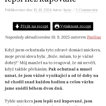
/
Publikováno
dne
15. 10. 2024
Autor:
lucie
2 Comments
Přejít na recept
Vytisknout recept
Naposledy aktualizováno 10. 9. 2025 autorem
Pavlína
Když jsem ochutnala tyto zdravé domácí snickers,
moje první slova byla: „Bože, mňam, to je vážně
dobrý!“ Můj manžel na to reagoval, že mi nevěří,
když takhle přeháním.
Pak ochutnal a musel
uznat, že jsou vážně vynikající a od té doby na
ně chodil snad každou hodinu a celou várku
jsme snědli během dvou dnů.
Tyhle snickers
jsou lepší než kupované, jsou