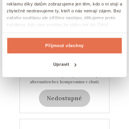
reklamu díky datům zobrazujeme jen těm, kdo o ni stojí a
zbytečně neotravujeme ty, kteří o nás nemají zájem. Bez
Veganská belgická čokoláda hořká bez
vašeho souhlasu ale střílíme naslepo, děkujeme proto
mléka 250 g
každému, kdo nám souhlas ke sběru dat dá. Díky!
Nedostupné
Nemůžete mléko, ale milujete čokoládu? Pak
Přijmout všechny
pro vás máme veganskou variantu
čokoládových peciček. I bez přidání
mléčných složek si belgická hořká čokoláda
Upravit
zachovává plnou a intenzivní chuť kvalitního
kakaa. Je ideální pro ty, kteří hledají
alternativu bez kompromisu v chuti.
Nedostupné