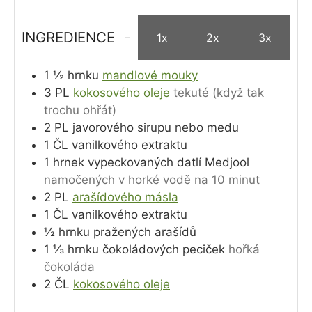
INGREDIENCE
1x
2x
3x
1 ½
hrnku
mandlové mouky
3
PL
kokosového oleje
tekuté (když tak
trochu ohřát)
2
PL
javorového sirupu nebo medu
1
ČL
vanilkového extraktu
1
hrnek
vypeckovaných datlí Medjool
namočených v horké vodě na 10 minut
2
PL
arašídového másla
1
ČL
vanilkového extraktu
½
hrnku
pražených arašídů
1 ⅓
hrnku
čokoládových peciček
hořká
čokoláda
2
ČL
kokosového oleje