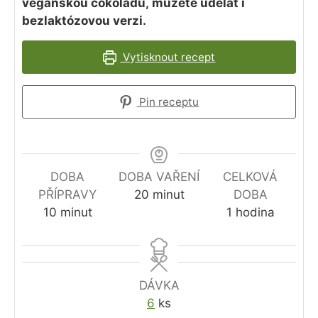
veganskou čokoládu, můžete udělat i
bezlaktózovou verzi.
Vytisknout recept
Pin receptu
DOBA
DOBA VAŘENÍ
CELKOVÁ
minutes
PŘÍPRAVY
20
minut
DOBA
minutes
hour
10
minut
1
hodina
DÁVKA
6
ks