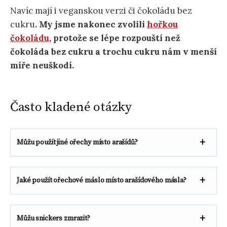
Navíc mají i veganskou verzi či čokoládu bez
cukru
. My jsme nakonec zvolili
hořkou
čokoládu
, protože se lépe rozpouští než
čokoláda bez cukru a trochu cukru nám v menší
míře neuškodí.
Často kladené otázky
Můžu použít jiné ořechy místo arašídů?
Jaké použít ořechové máslo místo arašídového másla?
Můžu snickers zmrazit?