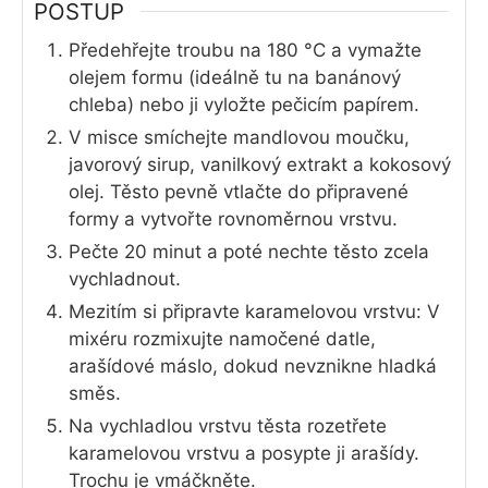
POSTUP
Předehřejte troubu na 180 °C a vymažte
olejem formu (ideálně tu na banánový
chleba) nebo ji vyložte pečicím papírem.
V misce smíchejte mandlovou moučku,
javorový sirup, vanilkový extrakt a kokosový
olej. Těsto pevně vtlačte do připravené
formy a vytvořte rovnoměrnou vrstvu.
Pečte 20 minut a poté nechte těsto zcela
vychladnout.
Mezitím si připravte karamelovou vrstvu: V
mixéru rozmixujte namočené datle,
arašídové máslo, dokud nevznikne hladká
směs.
Na vychladlou vrstvu těsta rozetřete
karamelovou vrstvu a posypte ji arašídy.
Trochu je vmáčkněte.