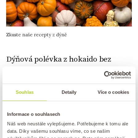
Zkuste naše recepty z dýně
Dýňová polévka z hokaido bez
smetany
Dýňová polévka je obecně oblíbená pro svou
Souhlas
Detaily
Více o cookies
krémovou texturu a bohatou chuť. Ale co když
hledáte zdravější variantu, nebo jste vegani a
chcete se vyhnout použití smetany?
Žádný
Informace o souhlasech
strach, naše dýňová polévka je připravena bez
Náš web neustále vylepšujeme. Potřebujeme k tomu ale
smetany a je stejně lahodná a krémová.
A řekli
data. Díky vašemu souhlasu víme, co se našim
bychom, že i chutnější než verze se smetanou.