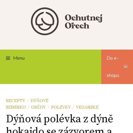
Skip
to
content
Menu
Do e-
shopu
RECEPTY
DÝŇOVÉ
/
SEMÍNKO
OBĚDY
POLÉVKY
VEGANSKÉ
/
/
/
Dýňová polévka z dýně
hokaido se zázvorem a