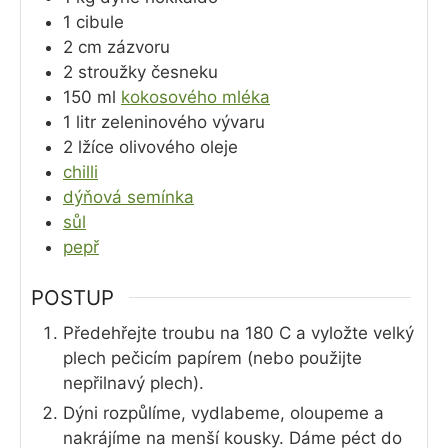
1
cibule
2
cm
zázvoru
2
stroužky
česneku
150
ml
kokosového mléka
1
litr
zeleninového vývaru
2
lžíce
olivového oleje
chilli
dýňová semínka
sůl
pepř
POSTUP
Předehřejte troubu na 180 C a vyložte velký
plech pečicím papírem (nebo použijte
nepřilnavý plech).
Dýni rozpůlíme, vydlabeme, oloupeme a
nakrájíme na menší kousky. Dáme péct do