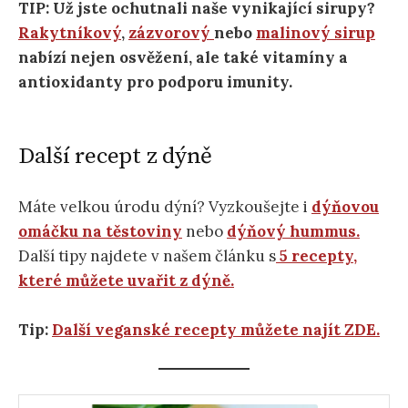
TIP: Už jste ochutnali naše vynikající sirupy?
Rakytníkový
,
zázvorový
nebo
malinový sirup
nabízí nejen osvěžení, ale také vitamíny a
antioxidanty pro podporu imunity.
Další recept z dýně
Máte velkou úrodu dýní? Vyzkoušejte i
dýňovou
omáčku na těstoviny
nebo
dýňový hummus.
Další tipy najdete v našem článku s
5 recepty,
které můžete uvařit z dýně.
Tip:
Další veganské recepty můžete najít ZDE.