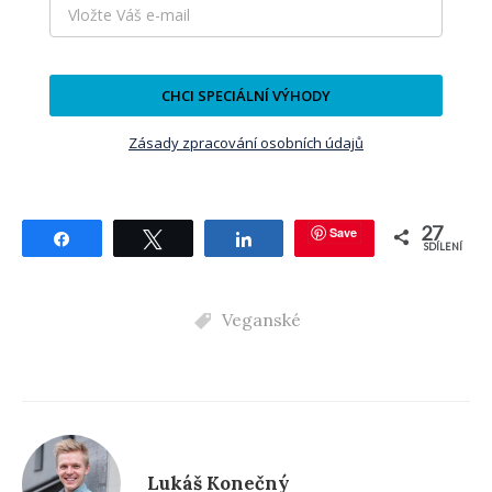
CHCI SPECIÁLNÍ VÝHODY
Zásady zpracování osobních údajů
27
Save
Sdílet
Tweetnout
Sdílet
SDÍLENÍ
Veganské
Lukáš Konečný