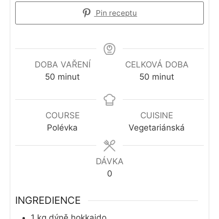
Pin receptu
DOBA VAŘENÍ
CELKOVÁ DOBA
minutes
minutes
50
minut
50
minut
COURSE
CUISINE
Polévka
Vegetariánská
DÁVKA
0
INGREDIENCE
1
kg
dýně hokkaido