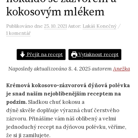
kokosovým mlékem
/
Publikováno
dne
25. 10. 2021
Autor:
Lukáš Konečný
1 komentář
Přejít na recept
Vytisknout recept
Naposledy aktualizováno 8. 4. 2025 autorem
Anežka
Krémová kokosovo-zázvorová dýňová polévka
je snad naším nejoblíbenějším receptem na
podzim.
Sladkou chuť kokosu a
dýně skvěle doplňuje výrazná chuť čerstvého
zázvoru. Přinášíme vám náš oblíbený a velmi
jednoduchý recept na dýňovou polévku, věříme,
že si ji zamilujete.