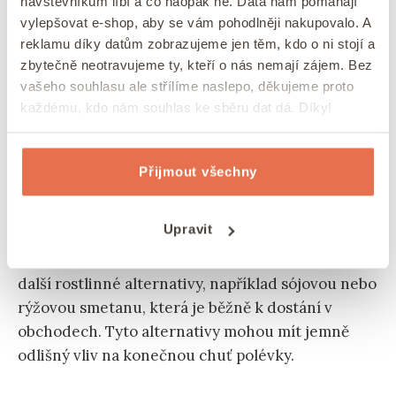
návštěvníkům líbí a co naopak ne. Data nám pomáhají
vylepšovat e-shop, aby se vám pohodlněji nakupovalo. A
Nahrazení smetany v dýňové polévce není vůbec
reklamu díky datům zobrazujeme jen těm, kdo o ni stojí a
zbytečně neotravujeme ty, kteří o nás nemají zájem. Bez
těžké a neznamená, že byste museli obětovat chuť
vašeho souhlasu ale střílíme naslepo, děkujeme proto
nebo texturu. Použití
kokosového mléka
, jak je
každému, kdo nám souhlas ke sběru dat dá. Díky!
uvedeno v našem receptu, je jednou z nejlepších
možností.
Kokosové mléko dodává polévce
nádhernou krémovou konzistenci a jemně
Přijmout všechny
sladkou chuť, která skvěle kontrastuje s
výraznou chutí dýně.
Upravit
Kromě kokosového mléka můžete také vyzkoušet
další rostlinné alternativy, například sójovou nebo
rýžovou smetanu, která je běžně k dostání v
obchodech. Tyto alternativy mohou mít jemně
odlišný vliv na konečnou chuť polévky.