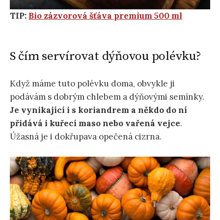
TIP:
Bio zázvorová šťáva premium 500 ml
S čím servírovat dýňovou polévku?
Když máme tuto polévku doma, obvykle ji
podávám s dobrým chlebem a dýňovými semínky.
Je vynikající i s koriandrem a někdo do ní
přidává i kuřecí maso nebo vařená vejce
.
Úžasná je i dokřupava opečená cizrna.