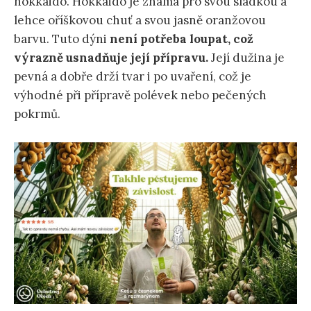
hokkaido. Hokkaido je známá pro svou sladkou a
lehce oříškovou chuť a svou jasně oranžovou
barvu. Tuto dýni
není potřeba loupat, což
výrazně usnadňuje její přípravu.
Její dužina je
pevná a dobře drží tvar i po uvaření, což je
výhodné při přípravě polévek nebo pečených
pokrmů.