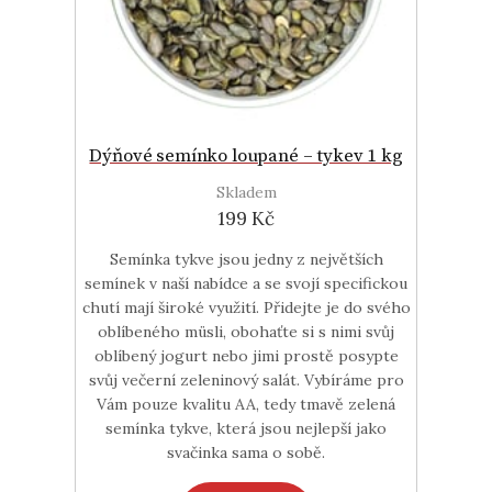
Dýňové semínko loupané – tykev 1 kg
Skladem
199 Kč
Semínka tykve jsou jedny z největších
semínek v naší nabídce a se svojí specifickou
chutí mají široké využití. Přidejte je do svého
oblíbeného müsli, obohaťte si s nimi svůj
oblíbený jogurt nebo jimi prostě posypte
svůj večerní zeleninový salát. Vybíráme pro
Vám pouze kvalitu AA, tedy tmavě zelená
semínka tykve, která jsou nejlepší jako
svačinka sama o sobě.