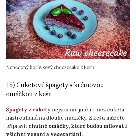
Nepečený borůvkový cheesecake z kešu
15) Cuketové špagety s krémovou
omáčkou z kešu
Špagety z cukety
nejsou nic jiného, než cuketa
nastrouhaná na dlouhé nudličky. Z kešu můžete
připravit
chutné omáčky, které budou milovat i
všichni vegani a vegetariáni.