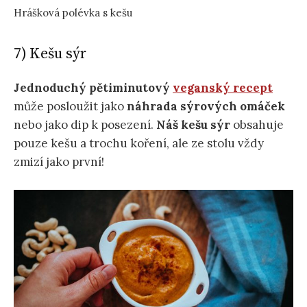
Hrášková polévka s kešu
7) Kešu sýr
Jednoduchý pětiminutový
veganský recept
může posloužit jako
náhrada sýrových omáček
nebo jako dip k posezení.
Náš kešu sýr
obsahuje
pouze kešu a trochu koření, ale ze stolu vždy
zmizí jako první!