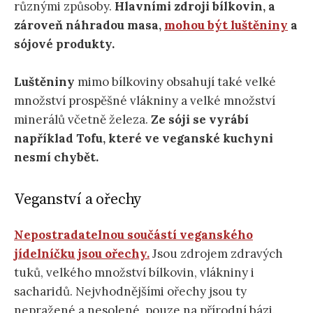
různými způsoby.
Hlavními zdroji bílkovin, a
zároveň náhradou masa,
mohou být luštěniny
a
sójové produkty.
Luštěniny
mimo bílkoviny obsahují také velké
množství prospěšné vlákniny a velké množství
minerálů včetně železa.
Ze sóji se vyrábí
například Tofu, které ve veganské kuchyni
nesmí chybět.
Veganství a ořechy
Nepostradatelnou součástí veganského
jídelníčku jsou ořechy.
Jsou zdrojem zdravých
tuků, velkého množství bílkovin, vlákniny i
sacharidů. Nejvhodnějšími ořechy jsou ty
nepražené a nesolené, pouze na přírodní bázi.