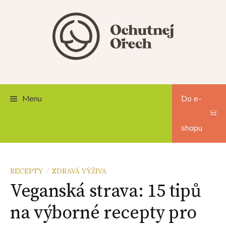
Skip
to
content
Menu
Do e-
shopu
RECEPTY
ZDRAVÁ VÝŽIVA
/
Veganská strava: 15 tipů
na výborné recepty pro