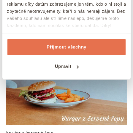
reklamu díky datům zobrazujeme jen těm, kdo o ni stojí a
3) Veganský burger z červené řepy
zbytečně neotravujeme ty, kteří o nás nemají zájem. Bez
vašeho souhlasu ale střílíme naslepo, děkujeme proto
Veganské burgery
můžete sice koupit hotové
každému, kdo nám souhlas ke sběru dat dá. Díky!
v obchodě, ale jejich cenovka bude úplně někde
jinde, než
když si je doma vyrobíte z fazolí,
Přijmout všechny
červené řepy a ovesných vloček
.
Upravit
Burger z červené řepy