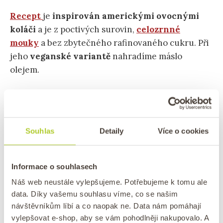
Recept
je
inspirován americkými ovocnými
koláči
a je z poctivých surovin,
celozrnné
mouky
a bez zbytečného rafinovaného cukru. Při
jeho
veganské variantě
nahradíme máslo
olejem.
Souhlas
Detaily
Více o cookies
Informace o souhlasech
Náš web neustále vylepšujeme. Potřebujeme k tomu ale
data. Díky vašemu souhlasu víme, co se našim
návštěvníkům líbí a co naopak ne. Data nám pomáhají
Jablečný koláč s vlašskými ořechy
vylepšovat e-shop, aby se vám pohodlněji nakupovalo. A