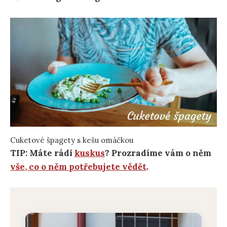
Cuketové špagety s kešu omáčkou
TIP: Máte rádi
kuskus
? Prozradíme vám o něm
vše, co o něm potřebujete vědět
.