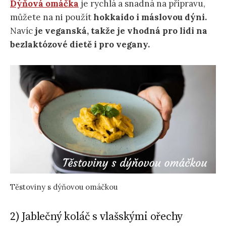
Dýňová omáčka
je rychlá a snadná na přípravu,
můžete na ni použít
hokkaido i máslovou dýni.
Navíc
je veganská, takže je vhodná pro lidi na
bezlaktózové dietě i pro vegany.
Těstoviny s dýňovou omáčkou
2) Jablečný koláč s vlašskými ořechy