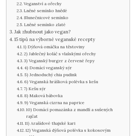
Veganství a ořechy
Lněné semínko hnědé
Slunečnicové semínko
Lněné semínko zlaté
Jak zhubnout jako vegan?
15 tipů na výborné veganské recepty
1) Dýňová omáčka na těstoviny
2) Jablečný koláč s vlašskými ořechy
3) Veganský burger z červené řepy
4) Domácí veganský sýr
5) Jednoduchý chia pudink
6) Veganská hrášková polévka s kešu
7) Kešu sýr
8) Maková bábovka
9) Veganská cizrna na paprice
10) Domácí pomazánka z mandlí a sušených
rajčat
11) Arašídové thajské kari
12) Veganská dýňová polévka s kokosovým