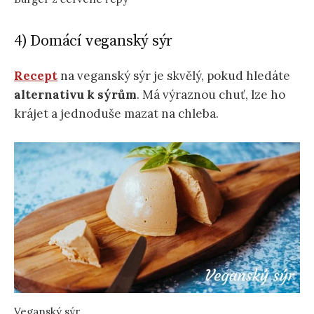
4) Domácí veganský sýr
Recept
na veganský sýr je skvělý, pokud hledáte
alternativu k sýrům
. Má výraznou chuť, lze ho
krájet a jednoduše mazat na chleba.
Veganský sýr