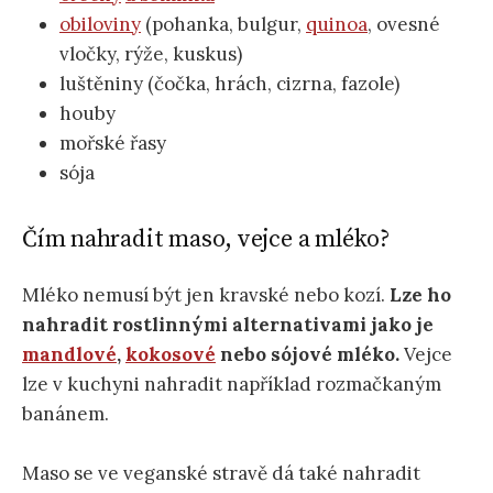
obiloviny
(pohanka, bulgur,
quinoa
, ovesné
vločky, rýže, kuskus)
luštěniny (čočka, hrách, cizrna, fazole)
houby
mořské řasy
sója
Čím nahradit maso, vejce a mléko?
Mléko nemusí být jen kravské nebo kozí.
Lze ho
nahradit rostlinnými alternativami jako je
mandlové
,
kokosové
nebo sójové mléko.
Vejce
lze v kuchyni nahradit například rozmačkaným
banánem.
Maso se ve veganské stravě dá také nahradit