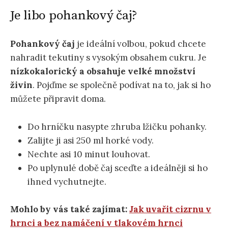
Je libo pohankový čaj?
Pohankový čaj
je ideální volbou, pokud chcete
nahradit tekutiny s vysokým obsahem cukru. Je
nízkokalorický a obsahuje velké množství
živin
. Pojďme se společně podívat na to, jak si ho
můžete připravit doma.
Do hrníčku nasypte zhruba lžičku pohanky.
Zalijte ji asi 250 ml horké vody.
Nechte asi 10 minut louhovat.
Po uplynulé době čaj sceďte a ideálněji si ho
ihned vychutnejte.
Mohlo by vás také zajímat:
Jak uvařit cizrnu v
hrnci a bez namáčení v tlakovém hrnci