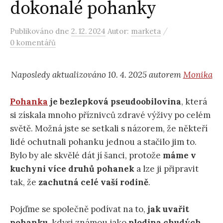
dokonalé pohanky
/
Publikováno
dne
2. 12. 2024
Autor:
marketa
0 komentářů
Naposledy aktualizováno 10. 4. 2025 autorem
Monika
Pohanka
je bezlepková pseudoobilovina
, která
si získala mnoho příznivců zdravé výživy po celém
světě. Možná jste se setkali s názorem, že někteří
lidé ochutnali pohanku jednou a stačilo jim to.
Bylo by ale skvělé dát jí šanci, protože
máme v
kuchyni více druhů pohanek
a lze ji připravit
tak, že
zachutná celé vaší rodině
.
Pojďme se společně podívat na to,
jak uvařit
pohanku
, kdysi známou jako
plodina chudých,