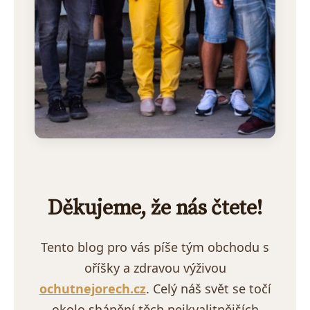
Děkujeme, že nás čtete!
Tento blog pro vás píše tým obchodu s
oříšky a zdravou výživou
ochutnejorech.cz
. Celý náš svět se točí
okolo shánění těch nejkvalitnějších