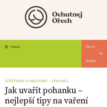
Skip
to
content
Menu
Do e-
shopu
LUŠTĚNINY A OBILOVINY
POHANKA
/
Jak uvařit pohanku –
nejlepší tipy na vaření