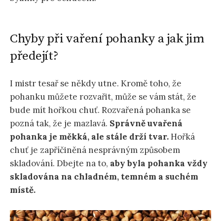
Chyby při vaření pohanky a jak jim
předejít?
I mistr tesař se někdy utne. Kromě toho, že
pohanku můžete rozvařit, může se vám stát, že
bude mít hořkou chuť. Rozvařená pohanka se
pozná tak, že je mazlavá.
Správně uvařená
pohanka je měkká, ale stále drží tvar.
Hořká
chuť je zapříčiněná nesprávným způsobem
skladování. Dbejte na to,
aby byla pohanka vždy
skladována na chladném, temném a suchém
místě.