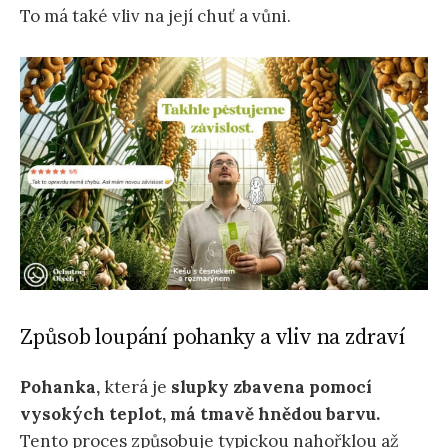
To má také vliv na její chuť a vůni.
Způsob loupání pohanky a vliv na zdraví
Pohanka,
která je
slupky zbavena pomocí
vysokých teplot,
má tmavě hnědou barvu.
Tento proces způsobuje typickou nahořklou až