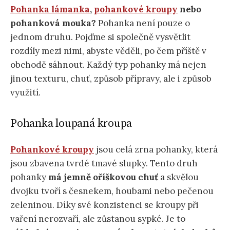
Pohanka l
ámanka
,
pohankové kroupy
nebo
pohanková mouka?
Pohanka není pouze o
jednom druhu. Pojďme si společně vysvětlit
rozdíly mezi nimi, abyste věděli, po čem příště v
obchodě sáhnout. Každý typ pohanky má nejen
jinou texturu, chuť, způsob přípravy, ale i způsob
využití.
Pohanka loupaná kroupa
Pohankové kroupy
jsou celá zrna pohanky, která
jsou zbavena tvrdé tmavé slupky. Tento druh
pohanky
má jemně oříškovou chuť
a skvělou
dvojku tvoří s česnekem, houbami nebo pečenou
zeleninou. Díky své konzistenci se kroupy při
vaření nerozvaří, ale zůstanou sypké. Je to