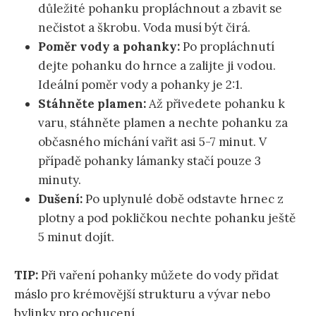
důležité pohanku propláchnout a zbavit se
nečistot a škrobu. Voda musí být čirá.
Poměr vody a pohanky:
Po propláchnutí
dejte pohanku do hrnce a zalijte ji vodou.
Ideální poměr vody a pohanky je 2:1.
Stáhněte plamen:
Až přivedete pohanku k
varu, stáhněte plamen a nechte pohanku za
občasného míchání vařit asi 5-7 minut. V
případě pohanky lámanky stačí pouze 3
minuty.
Dušení:
Po uplynulé době odstavte hrnec z
plotny a pod pokličkou nechte pohanku ještě
5 minut dojít.
TIP:
Při vaření pohanky můžete do vody přidat
máslo pro krémovější strukturu a vývar nebo
bylinky pro ochucení.