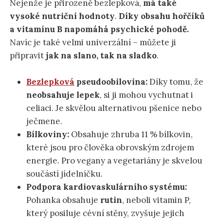
Nejenže je přirozeně bezlepková,
má také
vysoké nutriční hodnoty
.
Díky obsahu hořčíků
a vitamínu B napomáhá psychické pohodě.
Navíc je také velmi univerzální – můžete ji
připravit
jak na slano, tak na sladko
.
Bezlepková
pseudoobilovina:
Díky tomu, že
neobsahuje lepek
, si ji mohou vychutnat i
celiaci. Je skvělou alternativou pšenice nebo
ječmene.
Bílkoviny:
Obsahuje zhruba 11 % bílkovin,
které jsou pro člověka obrovským zdrojem
energie. Pro vegany a vegetariány je skvelou
součástí jídelníčku.
Podpora kardiovaskulárního systému:
Pohanka obsahuje
rutin
,
neboli vitamin P,
který posiluje cévní stěny, zvyšuje jejich