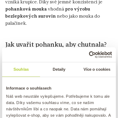
vzniká krupice. Díky své jemné konzistenci je
pohanková mouka
vhodná
pro výrobu
bezlepkových surovin
nebo jako mouka do
palačinek.
Jak uvařit pohanku, aby chutnala?
Vaření pohanky je snadné, ale i tak je třeba si
ji před samotným vařením správně připravit.
Souhlas
Detaily
Více o cookies
Stejně jako
luštěniny
je třeba pohanku
propláchnout
pod tekoucí studenou vodou.
Propláchnutím se zbavíte případných nečistot a
Informace o souhlasech
přebytečného škrobu. Docílíte toho, že pohanka
Náš web neustále vylepšujeme. Potřebujeme k tomu ale
nebude mít hořkou chuť a nebude lepit.
data. Díky vašemu souhlasu víme, co se našim
návštěvníkům líbí a co naopak ne. Data nám pomáhají
vylepšovat e-shop, aby se vám pohodlněji nakupovalo. A