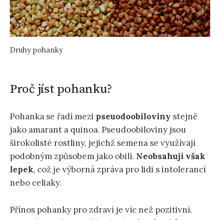
Druhy pohanky
Proč jíst pohanku?
Pohanka se řadí mezi
pseuodoobiloviny
stejně
jako amarant a quinoa. Pseudoobiloviny jsou
širokolisté rostliny, jejichž semena se využívají
podobným způsobem jako obilí.
Neobsahují však
lepek
, což je výborná zpráva pro lidi s intolerancí
nebo celiaky.
Přínos pohanky pro zdraví je víc než pozitivní.