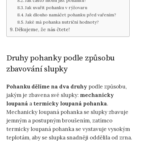
Jak často mohu jíst pohanku?
Jak uvařit pohanku v rýžovaru
Jak dlouho namáčet pohanku před vařením?
Jaké má pohanka nutriční hodnoty?
Děkujeme, že nás čtete!
Druhy pohanky podle způsobu
zbavování slupky
Pohanku dělíme na dva druhy
podle způsobu,
jakým je zbavena své slupky:
mechanicky
loupaná
a
termicky loupaná pohanka
.
Mechanicky loupaná pohanka se slupky zbavuje
jemným a postupným broušením, zatímco
termicky loupaná pohanka se vystavuje vysokým
teplotám, aby se slupka snadněji oddělila od zrna.