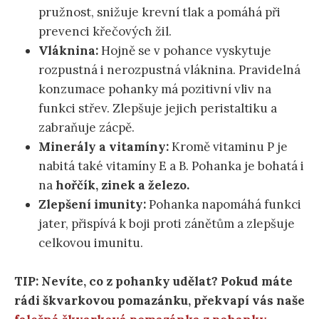
pružnost, snižuje krevní tlak a pomáhá při
prevenci křečových žil.
Vláknina:
Hojně se v pohance vyskytuje
rozpustná i nerozpustná vláknina. Pravidelná
konzumace pohanky má pozitivní vliv na
funkci střev. Zlepšuje jejich peristaltiku a
zabraňuje zácpě.
Minerály a vitamíny:
Kromě vitaminu P je
nabitá také vitamíny E a B. Pohanka je bohatá i
na
hořčík, zinek a železo.
Zlepšení imunity:
Pohanka napomáhá funkci
jater, přispívá k boji proti zánětům a zlepšuje
celkovou imunitu.
TIP: Nevíte, co z pohanky udělat? Pokud máte
rádi škvarkovou pomazánku, překvapí vás naše