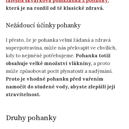
falešná škvarková pomazánka z pohanky
,
která je na rozdíl od té klasické zdravá.
Nežádoucí účinky pohanky
I přesto, že je pohanka velmi žádaná a zdravá
superpotravina, může nás překvapit ve chvílích,
kdy to nejméně potřebujeme.
Pohanka totiž
obsahuje velké množství vlákniny,
a proto
může způsobovat pocit plynatosti a nadýmání.
Proto je vhodné pohanku před vařením
namočit do studené vody, abyste zlepšili její
stravitelnost.
Druhy pohanky