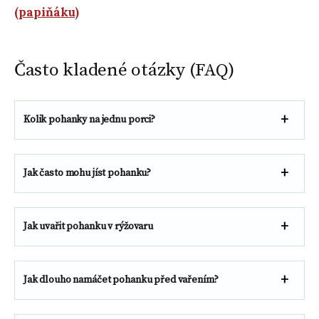
(papiňáku)
Často kladené otázky (FAQ)
Kolik pohanky na jednu porci?
Jak často mohu jíst pohanku?
Jak uvařit pohanku v rýžovaru
Jak dlouho namáčet pohanku před vařením?