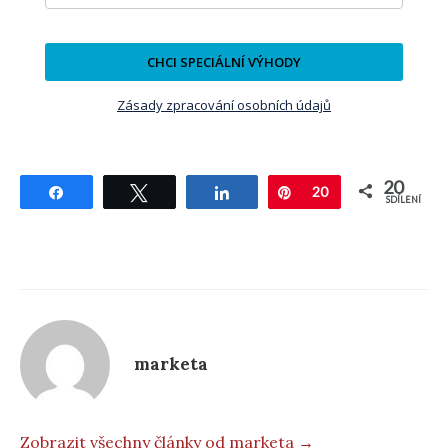
CHCI SPECIÁLNÍ VÝHODY
Zásady zpracování osobních údajů
20
Sdílet
Tweetnout
Sdílet
Pin
20
SDÍLENÍ
marketa
Zobrazit všechny články od marketa →