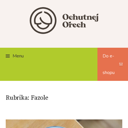
Skip
to
content
Menu
Do e-
shopu
Rubrika:
Fazole