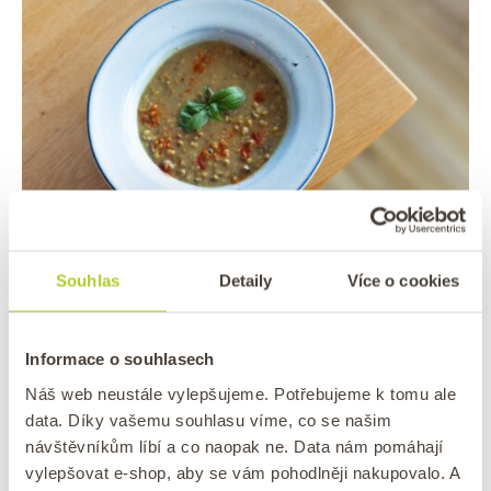
Souhlas
Detaily
Více o cookies
POLÉVKY
FAZOLE
RECEPTY
/
/
Dokonalá fazolová polévka z fazolí
mungo
Informace o souhlasech
Náš web neustále vylepšujeme. Potřebujeme k tomu ale
/
Publikováno
dne
5. 12. 2024
Autor:
lucie
0 komentářů
data. Díky vašemu souhlasu víme, co se našim
Jednoduchá, rychlá, chutná a zdravá. Taková je fazolová
návštěvníkům líbí a co naopak ne. Data nám pomáhají
polévka z mungo fazolí. Vyzkoušejte tento jednoduchý
vylepšovat e-shop, aby se vám pohodlněji nakupovalo. A