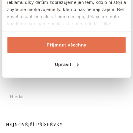
recept.
reklamu díky datům zobrazujeme jen těm, kdo o ni stojí a
zbytečně neotravujeme ty, kteří o nás nemají zájem. Bez
vašeho souhlasu ale střílíme naslepo, děkujeme proto
každému, kdo nám souhlas ke sběru dat dá. Díky!
Přijmout všechny
ZDE SE NACHÁZÍTE
Domů
»
Fazole
Upravit
Vyhledávání
NEJNOVĚJŠÍ PŘÍSPĚVKY