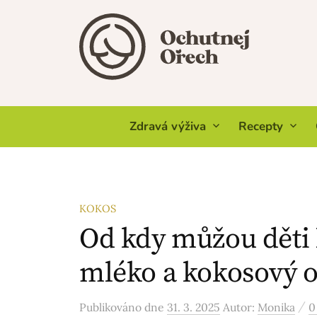
Skip
to
content
Zdravá výživa
Recepty
KOKOS
Od kdy můžou děti 
mléko a kokosový o
/
Publikováno
dne
31. 3. 2025
Autor:
Monika
0