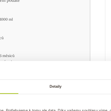
ětem podáte
 1000 ml
íců
6 měsíců
 nápoj
lej používat:
 produktů
Detaily
me. Potřebujeme k tomu ale data. Díky vašemu souhlasu víme,