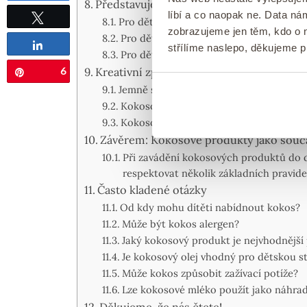
Představuje kokos riziko dušení?
líbí a co naopak ne. Data n
Pro děti od 6 měsíců:
zobrazujeme jen těm, kdo o n
Pro děti od 9–12 měsíců:
Tweetnout
Sdílet
střílíme naslepo, děkujeme 
Pro děti od 18 měsíců:
Kreativní způsoby, jak zařadit kokos do 
6
Pin
Jemně strouhaný kokos:
Kokosové mléko:
Kokosový olej:
Závěrem: Kokosové produkty jako součá
Při zavádění kokosových produktů do d
respektovat několik základních pravide
Často kladené otázky
Od kdy mohu dítěti nabídnout kokos?
Může být kokos alergen?
Jaký kokosový produkt je nejvhodnější
Je kokosový olej vhodný pro dětskou s
Může kokos způsobit zažívací potíže?
Lze kokosové mléko použít jako náhra
Děkujeme, že nás čtete!