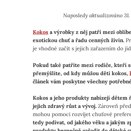
Naposledy aktualizováno 31.
Kokos
a výrobky z něj patří mezi oblíb
exotickou chuť a řadu cenných živin.
Pr
je vhodné začít s jejich zařazením do jí
Pokud také patříte mezi rodiče, kteří s
přemýšlíte, od kdy můžou děti kokos,
článek vám poskytne všechny potřebné
Kokos a jeho produkty nabízejí dětem 
jejich zdravý růst a vývoj.
Zároveň předs
mohou pomoci rozvíjet chuťové preferen
tedy podívat, od jakého věku a jakým 
produkty bezpečně zařadit do dětské s