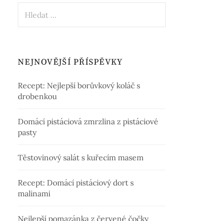
Vyhledávání
NEJNOVĚJŠÍ PŘÍSPĚVKY
Recept: Nejlepší borůvkový koláč s
drobenkou
Domácí pistáciová zmrzlina z pistáciové
pasty
Těstovinový salát s kuřecím masem
Recept: Domácí pistáciový dort s
malinami
Nejlepší pomazánka z červené čočky