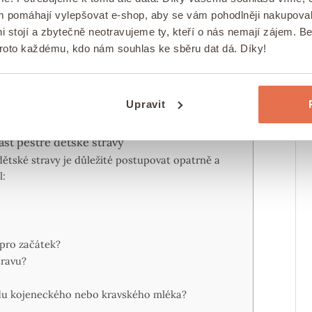
ám pomáhají vylepšovat e-shop, aby se vám pohodlněji nakupova
i stojí a zbytečně neotravujeme ty, kteří o nás nemají zájem. B
proto každému, kdo nám souhlas ke sběru dat dá. Díky!
dětského jídelníčku
Upravit
st pestré dětské stravy
ětské stravy je důležité postupovat opatrně a
l:
 pro začátek?
travu?
du kojeneckého nebo kravského mléka?