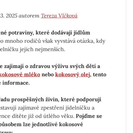
 3. 2025 autorem
Tereza Vlčková
ené potraviny, které dodávají jídlům
o mnoho rodičů však vyvstává otázka, kdy
delníčku jejich nejmenších.
e zajímají o zdravou výživu svých dětí a
kokosové mléko
nebo
kokosový olej
, tento
 informace.
řadu prospěšných živin, které podporují
tavují zajímavé zpestření jídelníčku a
ce dítěte již od útlého věku.
Pojďme se
způsobem lze jednotlivé kokosové
travy.