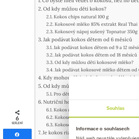
Co byste měli vědět o kokosu, než ho d
Od kdy můžou děti kokos?
Kokos chips natural 100 g
Kokosové mléko 85% extrakt Real Thai
Kokosový nápoj sušený Topnatur 350g
Jak podávat kokos dětem od 6 měsíců
Jak podávat kokos dětem od 9 a 12 měs
Jak podávat kokos dětem od 18 měsíců
Od kdy můžou děti kokosové mléko?
Jak podávat kokosové mléko dětem od 
Kdy mohou děti pít kokosové mléko jako
Od kdy můžou děti kokosový olej?
Pro děti od 6 měsíců můžete kokosový o
Nutriční hodnota kokosu a kokosových
Souhlas
Kokos (dužina) poskytuje:
Kokosové mléko obsahuje:
6
SDÍLENÍ
Kokosový olej je:
Informace o souhlasech
Je kokos rizikový z hlediska alergií?
Sdílet
Náš web neustále vylepšuje