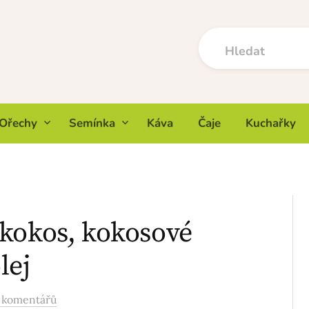
Ořechy
Semínka
Káva
Čaje
Kuchařky
kokos, kokosové
lej
 komentářů