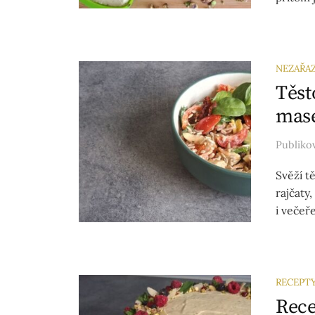
NEZAŘA
Těst
mas
Publik
Svěží t
rajčaty
i večeře
RECEPT
Rece