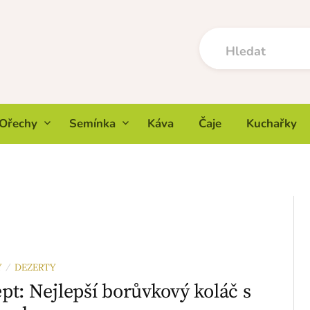
Ořechy
Semínka
Káva
Čaje
Kuchařky
Y
DEZERTY
/
pt: Nejlepší borůvkový koláč s