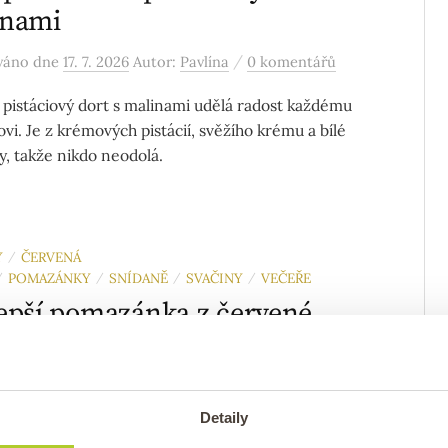
inami
/
ováno
dne
17. 7. 2026
Autor:
Pavlína
0 komentářů
pistáciový dort s malinami udělá radost každému
vi. Je z krémových pistácií, svěžího krému a bílé
y, takže nikdo neodolá.
Y
ČERVENÁ
/
POMAZÁNKY
SNÍDANĚ
SVAČINY
VEČEŘE
/
/
/
/
epší pomazánka z červené
ky
/
ováno
dne
26. 6. 2026
Autor:
Pavlína
0 komentářů
Detaily
í pomazánka z červené čočky, kešu a lněného