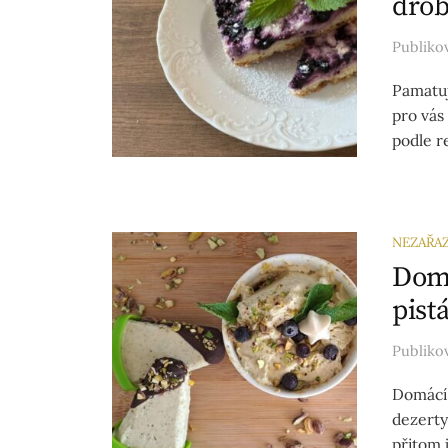
dro
Publik
Pamatuj
pro vás
podle r
NEZAŘA
Domá
pist
Publik
Domácí 
dezerty,
přitom 