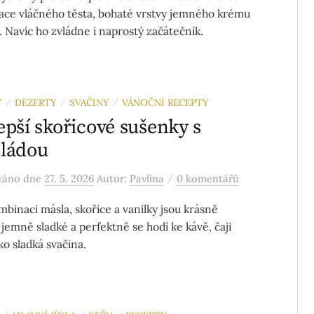
ce vláčného těsta, bohaté vrstvy jemného krému
. Navíc ho zvládne i naprostý začátečník.
Y
DEZERTY
SVAČINY
VÁNOČNÍ RECEPTY
/
/
/
epší skořicové sušenky s
ládou
/
ováno
dne
27. 5. 2026
Autor:
Pavlína
0 komentářů
mbinaci másla, skořice a vanilky jsou krásně
 jemně sladké a perfektně se hodí ke kávě, čaji
ko sladká svačina.