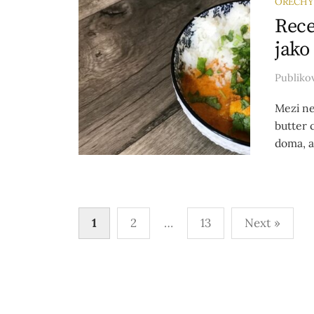
OŘECHY
Rece
jako
Publik
Mezi ne
butter c
doma, a
Stránkování
1
2
…
13
Next »
příspěvků