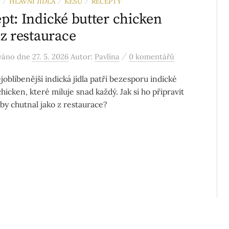
HLAVNÍ JÍDLA
KEŠU
RECEPTY
/
/
/
pt: Indické butter chicken
 z restaurace
/
ováno
dne
27. 5. 2026
Autor:
Pavlína
0 komentářů
joblíbenější indická jídla patří bezesporu indické
hicken, které miluje snad každý. Jak si ho připravit
by chutnal jako z restaurace?