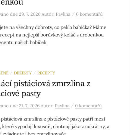
benkou
/
ováno
dne
29. 7. 2026
Autor:
Pavlína
0 komentářů
ete na všechny dobroty, co pekla babička? Máme
 recept na nejlepší borůvkový koláč s drobenkou
eceptu našich babiček.
ZENÉ
DEZERTY
RECEPTY
/
/
cí pistáciová zmrzlina z
áciové pasty
/
ováno
dne
21. 7. 2026
Autor:
Pavlína
0 komentářů
pistáciová zmrzlina z pistáciové pasty patří mezi
 které vypadají luxusně, chutnají jako z cukrárny, a
ji zvládnete i bez zmrzlinovače.