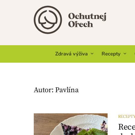
Skip
to
content
Zdravá výživa
Recepty
Autor:
Pavlína
RECEPT
Rece