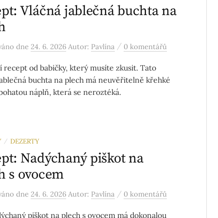
pt: Vláčná jablečná buchta na
h
/
ováno
dne
24. 6. 2026
Autor:
Pavlína
0 komentářů
í recept od babičky, který musíte zkusit. Tato
jablečná buchta na plech má neuvěřitelně křehké
 bohatou náplň, která se neroztéká.
Y
DEZERTY
/
pt: Nadýchaný piškot na
h s ovocem
/
ováno
dne
24. 6. 2026
Autor:
Pavlína
0 komentářů
ýchaný piškot na plech s ovocem má dokonalou