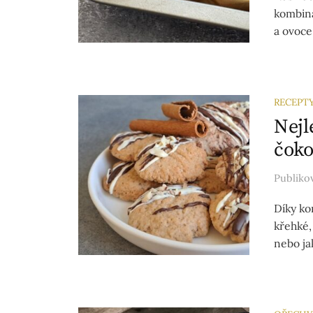
kombina
a ovoce
RECEPT
Nejl
čoko
Publik
Díky ko
křehké,
nebo ja