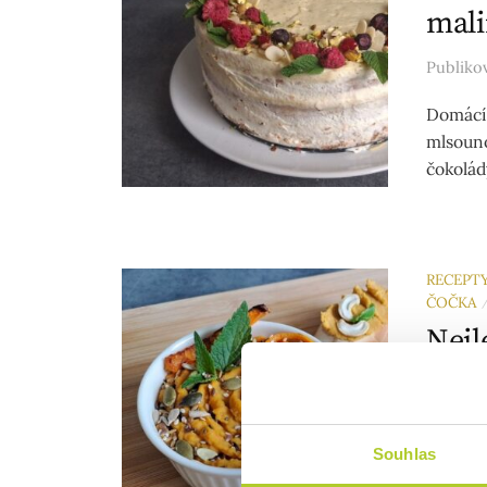
mal
Publik
Domácí 
mlsouno
čokolád
RECEPT
ČOČKA
Nejl
čoč
Publik
Souhlas
Nejlepš