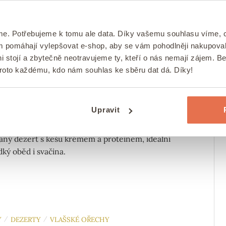
Veganský recept plný bílkovin, vlákniny a omega-3
h kyselin.
me. Potřebujeme k tomu ale data. Díky vašemu souhlasu víme,
ám pomáhají vylepšovat e-shop, aby se vám pohodlněji nakupova
i stojí a zbytečně neotravujeme ty, kteří o nás nemají zájem. B
DEZERTY
OBĚDY
RECEPTY
SNÍDANĚ
SVAČINY
/
/
/
/
/
proto každému, kdo nám souhlas ke sběru dat dá. Díky!
epší rýžový nákyp s ovocem
/
ováno
dne
25. 6. 2026
Autor:
Pavlína
0 komentářů
Upravit
í rýžový nákyp s ovocem, malinami a třešněmi.
ný dezert s kešu krémem a proteinem, ideální
dký oběd i svačina.
Y
DEZERTY
VLAŠSKÉ OŘECHY
/
/