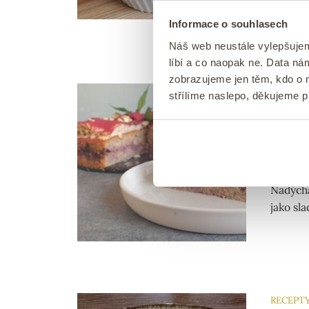
oleje. 
mastnýc
Informace o souhlasech
Náš web neustále vylepšuje
líbí a co naopak ne. Data n
zobrazujeme jen těm, kdo o n
OVOCE
střílíme naslepo, děkujeme 
Nejl
Publik
Nejlepš
Nadýcha
jako sla
RECEPT