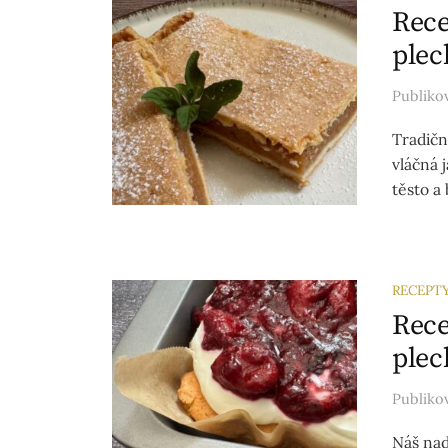
Rece
plec
Publik
Tradičn
vláčná 
těsto a
RECEPT
Rece
plec
Publik
Náš nad