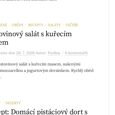
ZENÉ
OBĚDY
RECEPTY
SALÁTY
VEČEŘE
/
/
/
/
ovinový salát s kuřecím
em
/
ováno
dne
20. 7. 2026
Autor:
Pavlína
0 komentářů
ěstovinový salát s kuřecím masem, sušenými
, mozzarellou a jogurtovým dresinkem. Rychlý oběd
.
Y
DEZERTY
/
pt: Domácí pistáciový dort s