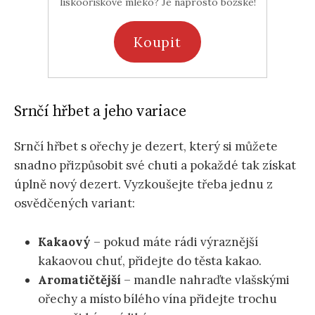
lískooříškové mléko? Je naprosto božské!
Koupit
Srnčí hřbet a jeho variace
Srnčí hřbet s ořechy je dezert, který si můžete
snadno přizpůsobit své chuti a pokaždé tak získat
úplně nový dezert. Vyzkoušejte třeba jednu z
osvědčených variant:
Kakaový
– pokud máte rádi výraznější
kakaovou chuť, přidejte do těsta kakao.
Aromatičtější
– mandle nahraďte vlašskými
ořechy a místo bílého vína přidejte trochu