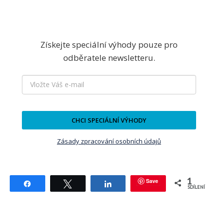
Získejte speciální výhody pouze pro
odběratele newsletteru.
CHCI SPECIÁLNÍ VÝHODY
Zásady zpracování osobních údajů
1
Save
Sdílet
Tweetnout
Sdílet
SDÍLENÍ