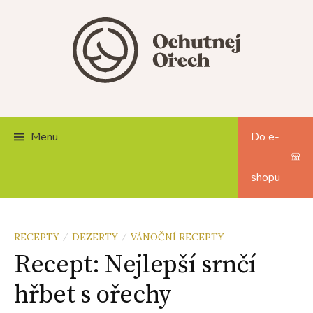
Skip
to
content
Menu
Do e-
shopu
RECEPTY
DEZERTY
VÁNOČNÍ RECEPTY
/
/
Recept: Nejlepší srnčí
hřbet s ořechy