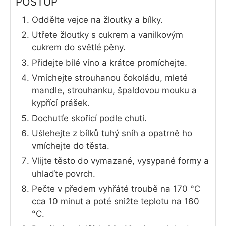
POSTUP
Oddělte vejce na žloutky a bílky.
Utřete žloutky s cukrem a vanilkovým
cukrem do světlé pěny.
Přidejte bílé víno a krátce promíchejte.
Vmíchejte strouhanou čokoládu, mleté
mandle, strouhanku, špaldovou mouku a
kypřící prášek.
Dochutťe skořicí podle chuti.
Ušlehejte z bílků tuhý sníh a opatrně ho
vmíchejte do těsta.
Vlijte těsto do vymazané, vysypané formy a
uhlaďte povrch.
Pečte v předem vyhřáté troubě na 170 °C
cca 10 minut a poté snižte teplotu na 160
°C.