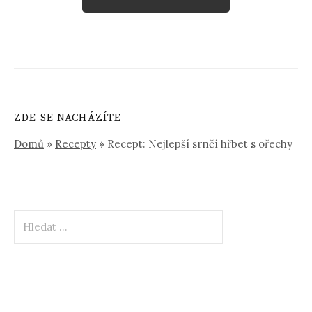
ZDE SE NACHÁZÍTE
Domů
»
Recepty
»
Recept: Nejlepší srnčí hřbet s ořechy
Vyhledávání
NEJNOVĚJŠÍ PŘÍSPĚVKY