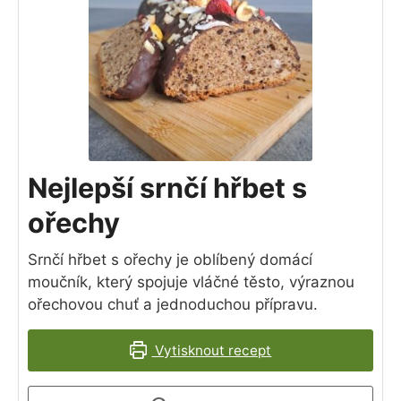
Nejlepší srnčí hřbet s
ořechy
Srnčí hřbet s ořechy je oblíbený domácí
moučník, který spojuje vláčné těsto, výraznou
ořechovou chuť a jednoduchou přípravu.
Vytisknout recept