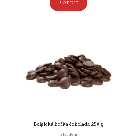
Koupit
Belgická hořká čokoláda 250 g
Skladem