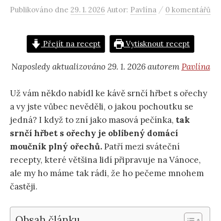
/
Publikováno
dne
29. 1. 2026
Autor:
Pavlína
0 komentářů
Přejít na recept
Vytisknout recept
Naposledy aktualizováno 29. 1. 2026 autorem
Pavlína
Už vám někdo nabídl ke kávě srnčí hřbet s ořechy
a vy jste vůbec nevěděli, o jakou pochoutku se
jedná? I když to zní jako masová pečínka,
tak
srnčí hřbet s ořechy je oblíbený domácí
moučník plný ořechů.
Patří mezi sváteční
recepty, které většina lidí připravuje na Vánoce,
ale my ho máme tak rádi, že ho pečeme mnohem
častěji.
Obsah článku