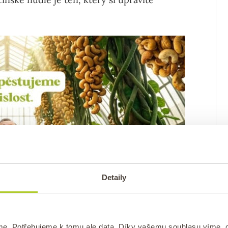
Detaily
me. Potřebujeme k tomu ale data. Díky vašemu souhlasu víme,