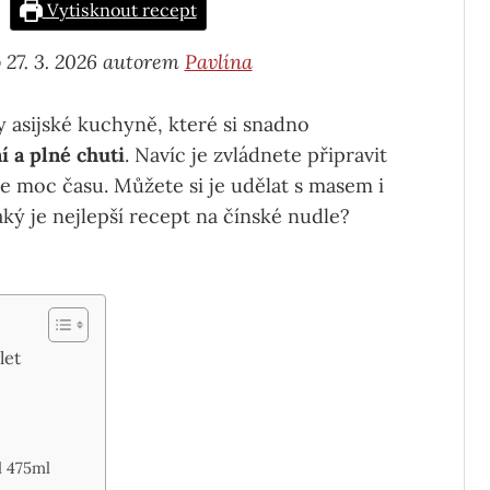
Vytisknout recept
 27. 3. 2026 autorem
Pavlína
y asijské kuchyně, které si snadno
í a plné chuti
. Navíc je zvládnete připravit
e moc času. Můžete si je udělat s masem i
aký je nejlepší recept na čínské nudle?
let
l 475ml