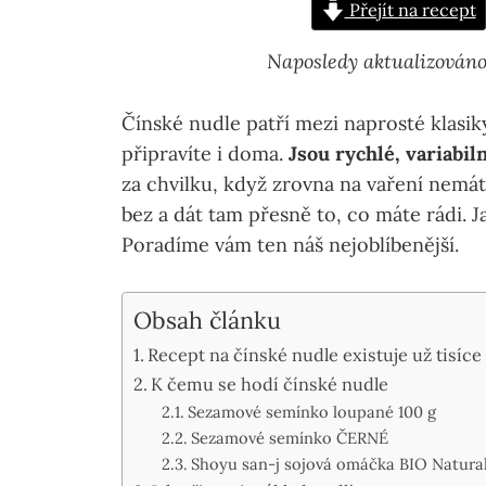
Přejít na recept
Naposledy aktualizováno
Čínské nudle patří mezi naprosté klasik
připravíte i doma.
Jsou rychlé, variabiln
za chvilku, když zrovna na vaření nemát
bez a dát tam přesně to, co máte rádi. J
Poradíme vám ten náš nejoblíbenější.
Obsah článku
Recept na čínské nudle existuje už tisíce 
K čemu se hodí čínské nudle
Sezamové semínko loupané 100 g
Sezamové semínko ČERNÉ
Shoyu san-j sojová omáčka BIO Natura