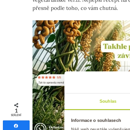
přesně podle toho, co vám chutná.
Souhlas
1
SDÍLENÍ
Informace o souhlasech
Sdílet
Náš web neustále vylepšuje