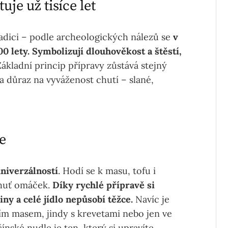
uje už tisíce let
adici – podle archeologických nálezů se
v
0 lety. Symbolizují dlouhověkost a štěstí,
ákladní princip přípravy zůstává stejný
a důraz na vyváženost chutí – slané,
e
niverzálností
. Hodí se k masu, tofu i
chuť omáček.
Díky rychlé přípravě si
iny a celé jídlo nepůsobí těžce.
Navíc je
m masem, jindy s krevetami nebo jen ve
ínské nudle je ten, který si upravíte