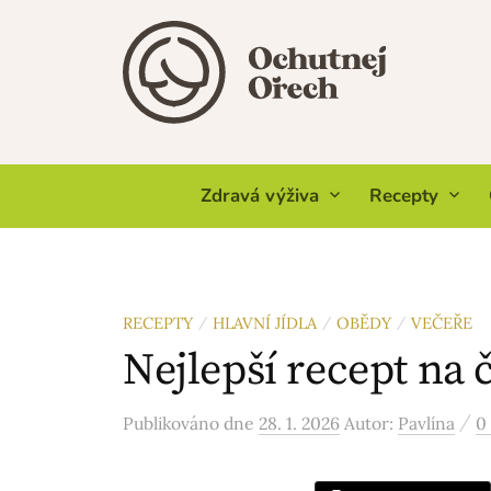
Skip
to
content
Zdravá výživa
Recepty
RECEPTY
HLAVNÍ JÍDLA
OBĚDY
VEČEŘE
/
/
/
Nejlepší recept na 
/
Publikováno
dne
28. 1. 2026
Autor:
Pavlína
0