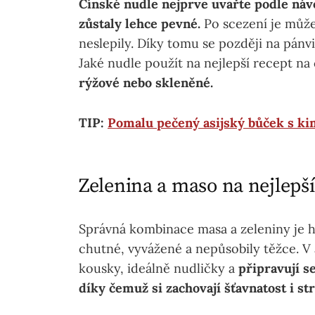
Čínské nudle nejprve uvařte podle návo
zůstaly lehce pevné.
Po scezení je můž
neslepily. Díky tomu se později na pán
Jaké nudle použít na nejlepší recept na
rýžové nebo skleněné.
TIP:
Pomalu pečený asijský bůček s ki
Zelenina a maso na nejlepší
Správná kombinace masa a zeleniny je h
chutné, vyvážené a nepůsobily těžce. V 
kousky, ideálně nudličky a
připravují s
díky čemuž si zachovají šťavnatost i st