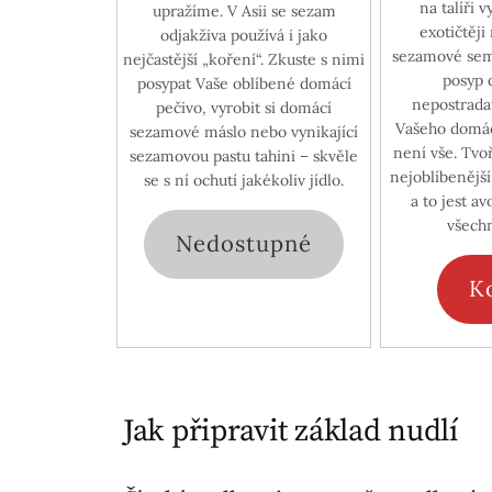
na talíři
upražíme. V Asii se sezam
exotičtěji
odjakživa používá i jako
sezamové semí
nejčastější „koření“. Zkuste s nimi
posyp d
posypat Vaše oblíbené domácí
nepostrada
pečivo, vyrobit si domácí
Vašeho domác
sezamové máslo nebo vynikající
není vše. Tvo
sezamovou pastu tahini – skvěle
nejoblíbenější
se s ní ochutí jakékoliv jídlo.
a to jest a
všech
Nedostupné
K
Jak připravit základ nudlí