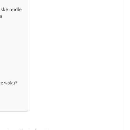
nské nudle
í
e z woku?