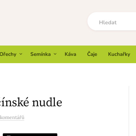
Ořechy
Semínka
Káva
Čaje
Kuchařky
čínské nudle
 komentářů