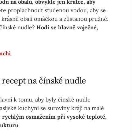
du na obalu, obvykle jen krátce, aby
ete propláchnout studenou vodou, aby se
vi krásně obalí omáčkou a zůstanou pružné.
 čínské nudle?
Hodí se hlavně vaječné,
mchi
 recept na čínské nudle
lavní k tomu, aby byly čínské nudle
asijské kuchyni se suroviny krájí na malé
e rychlým osmažením při vysoké teplotě,
rukturu.