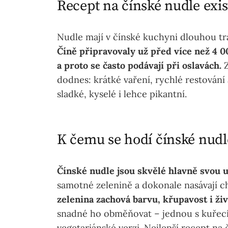
Recept na čínské nudle exist
Nudle mají v čínské kuchyni dlouhou tr
Číně připravovaly už před více než 4 00
a proto se často podávají při oslavách.
Z
dodnes: krátké vaření, rychlé restování 
sladké, kyselé i lehce pikantní.
K čemu se hodí čínské nudl
Čínské nudle jsou skvělé hlavně svou u
samotné zelenině a dokonale nasávají 
zelenina zachová barvu, křupavost i živ
snadné ho obměňovat – jednou s kuřecí
vegetariánské verzi. Nejlepší recept na č