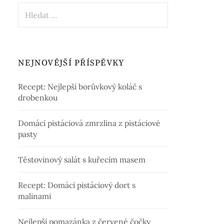
Vyhledávání
NEJNOVĚJŠÍ PŘÍSPĚVKY
Recept: Nejlepší borůvkový koláč s
drobenkou
Domácí pistáciová zmrzlina z pistáciové
pasty
Těstovinový salát s kuřecím masem
Recept: Domácí pistáciový dort s
malinami
Nejlepší pomazánka z červené čočky