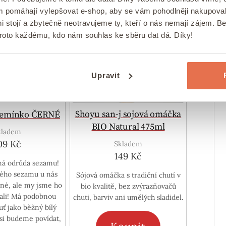
ám pomáhají vylepšovat e-shop, aby se vám pohodlněji nakupova
i stojí a zbytečně neotravujeme ty, kteří o nás nemají zájem. B
proto každému, kdo nám souhlas ke sběru dat dá. Díky!
Upravit
Shoyu san-j sojová omáčka
semínko ČERNÉ
BIO Natural 475ml
kladem
09 Kč
Skladem
149 Kč
rná odrůda sezamu!
ého sezamu u nás
Sójová omáčka s tradiční chutí v
žné, ale my jsme ho
bio kvalitě, bez zvýrazňovačů
nali! Má podobnou
chuti, barviv ani umělých sladidel.
uť jako běžný bílý
 si budeme povídat,