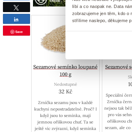
líbí a co naopak ne. Data n
zobrazujeme jen těm, kdo o n
Tweetnout
Sdílet
střílíme naslepo, děkujeme 
Save
Sezamové semínko loupané
Sezamové 
100 g
S
1
Nedostupné
32 Kč
Speciální če
Zrníčka čern
Zrníčka sezamu jsou v každé
nejsou tak bě
kuchyni nepostradatelné. Proč? I
pro vás seh
když jsou to semínka, mají
oříškovou ch
jemnou oříškovou chuť. Ta se
sezam, ale co
ještě víc zvýrazní, když semínka