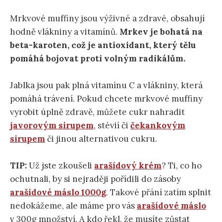
Mrkvové muffiny jsou výživné a zdravé, obsahují
hodně vlákniny a vitamínů.
Mrkev je bohatá na
beta-karoten, což je antioxidant, který tělu
pomáhá bojovat proti volným radikálům.
Jablka jsou pak plná vitamínu C a vlákniny, která
pomáhá trávení. Pokud chcete mrkvové muffiny
vyrobit úplně zdravě, můžete cukr nahradit
javorovým sirupem
, stévií či
čekankovým
sirupem
či jinou alternativou cukru.
TIP:
Už jste zkoušeli
arašídový krém
? Ti, co ho
ochutnali, by si nejraději pořídili do zásoby
arašídové máslo 1000g
. Takové přání zatím splnit
nedokážeme, ale máme pro vás
arašídové máslo
v 300g množství. A kdo řekl, že musíte zůstat