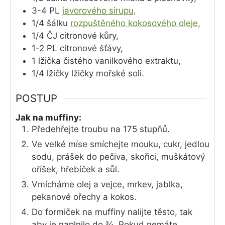
3-4
PL
javorového sirupu,
1/4
šálku
rozpuštěného kokosového oleje,
1/4
ČJ
citronové kůry,
1-2
PL
citronové šťávy,
1
lžička
čistého vanilkového extraktu,
1/4
lžičky
lžičky mořské soli.
POSTUP
Jak na muffiny:
Předehřejte troubu na 175 stupňů.
Ve velké míse smíchejte mouku, cukr, jedlou
sodu, prášek do pečiva, skořici, muškátový
oříšek, hřebíček a sůl.
Vmícháme olej a vejce, mrkev, jablka,
pekanové ořechy a kokos.
Do formiček na muffiny nalijte těsto, tak
aby je naplnilo do ¾. Pokud nemáte