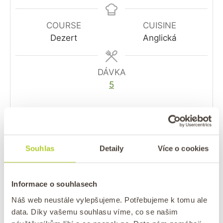
COURSE
CUISINE
Dezert
Anglická
DÁVKA
5
EQUIPMENT
Co budete potřebovat
Souhlas
Detaily
Více o cookies
INGREDIENCE
1x
2x
3x
Informace o souhlasech
Náš web neustále vylepšujeme. Potřebujeme k tomu ale
2
hrnky
hladké špaldové mouky,
data. Díky vašemu souhlasu víme, co se našim
1/2
hrnku
cukru či jiného sladidla,