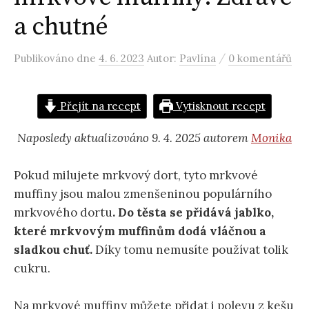
a chutné
/
Publikováno
dne
4. 6. 2023
Autor:
Pavlína
0 komentářů
Přejít na recept
Vytisknout recept
Naposledy aktualizováno 9. 4. 2025 autorem
Monika
Pokud milujete mrkvový dort, tyto mrkvové
muffiny jsou malou zmenšeninou populárního
mrkvového dortu
. Do těsta se přidává jablko,
které mrkvovým muffinům dodá vláčnou a
sladkou chuť.
Díky tomu nemusíte používat tolik
cukru.
Na mrkvové muffiny můžete přidat i polevu z kešu