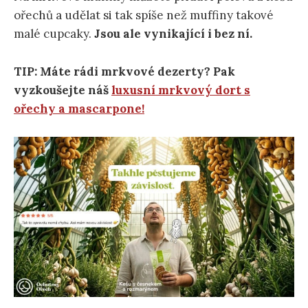
ořechů a udělat si tak spíše než muffiny takové
malé cupcaky.
Jsou ale vynikající i bez ní.
TIP: Máte rádi mrkvové dezerty? Pak
vyzkoušejte náš
luxusní mrkvový dort s
ořechy a mascarpone!