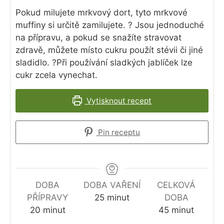
Pokud milujete mrkvový dort, tyto mrkvové
muffiny si určitě zamilujete. ? Jsou jednoduché
na přípravu, a pokud se snažíte stravovat
zdravě, můžete místo cukru použít stévii či jiné
sladidlo. ?Při používání sladkých jablíček lze
cukr zcela vynechat.
Vytisknout recept
Pin receptu
DOBA
DOBA VAŘENÍ
CELKOVÁ
minutes
PŘÍPRAVY
25
minut
DOBA
minutes
minutes
20
minut
45
minut