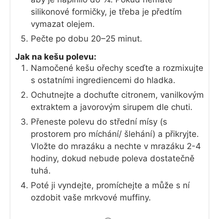
silikonové formičky, je třeba je předtím
vymazat olejem.
Pečte po dobu 20–25 minut.
Jak na kešu polevu:
Namočené kešu ořechy sceďte a rozmixujte
s ostatními ingrediencemi do hladka.
Ochutnejte a dochuťte citronem, vanilkovým
extraktem a javorovým sirupem dle chuti.
Přeneste polevu do střední mísy (s
prostorem pro míchání/ šlehání) a přikryjte.
Vložte do mrazáku a nechte v mrazáku 2-4
hodiny, dokud nebude poleva dostatečně
tuhá.
Poté ji vyndejte, promíchejte a může s ní
ozdobit vaše mrkvové muffiny.