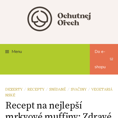
Skip
to
content
Menu
Do e-
shopu
DEZERTY
RECEPTY
SNÍDANĚ
SVAČINY
VEGETARIÁ
/
/
/
/
NSKÉ
Recept na nejlepší
mrkvové muffiny: Zdravé