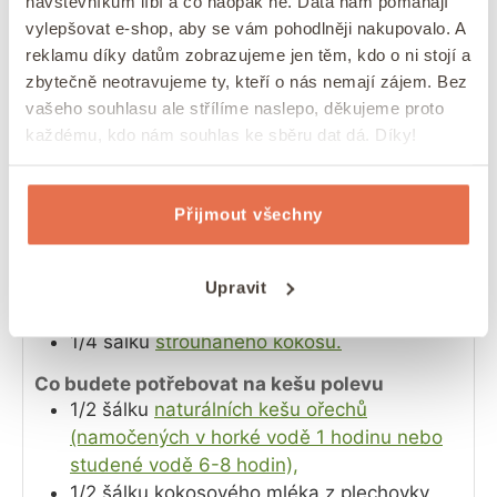
návštěvníkům líbí a co naopak ne. Data nám pomáhají
2
ČL
jedlé sody,
vylepšovat e-shop, aby se vám pohodlněji nakupovalo. A
2
ČL
prášku do pečiva,
reklamu díky datům zobrazujeme jen těm, kdo o ni stojí a
2
ČL
skořice,
zbytečně neotravujeme ty, kteří o nás nemají zájem. Bez
1/4
ČL
mletého muškátového oříšku,
vašeho souhlasu ale střílíme naslepo, děkujeme proto
1/8
ČL
mletého hřebíčku,
každému, kdo nám souhlas ke sběru dat dá. Díky!
1/4
ČL
košer soli,
1
šálek
olivového či mandlového oleje,
4
velká vejce,
Přijmout všechny
3
střední mrkve, nastrouhané,
2
střední sladká jablka, nastrouhaná,
1
šálek
nahrubo nasekaných pekanových
Upravit
ořechů (nebo vlašských ořechů),
1/4
šálku
strouhaného kokosu.
Co budete potřebovat na kešu polevu
1/2
šálku
naturálních kešu ořechů
(namočených v horké vodě 1 hodinu nebo
studené vodě 6-8 hodin),
1/2
šálku
kokosového mléka z plechovky,