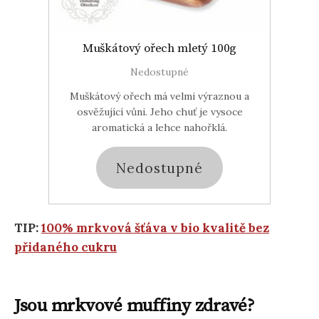
Muškátový ořech mletý 100g
Nedostupné
Muškátový ořech má velmi výraznou a
osvěžující vůni. Jeho chuť je vysoce
aromatická a lehce nahořklá.
Nedostupné
TIP:
100% mrkvová šťáva v bio kvalitě bez
přidaného cukru
Jsou mrkvové muffiny zdravé?