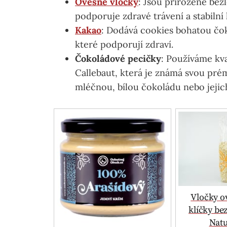
Ovesné vločky
: Jsou přirozeně bez
podporuje zdravé trávení a stabilní 
Kakao
: Dodává cookies bohatou čok
které podporují zdraví.
Čokoládové pecičky
: Používáme kva
Callebaut, která je známá svou pré
mléčnou, bílou čokoládu nebo jejic
Vločky o
klíčky be
Natu