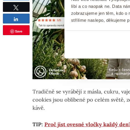
líbí a co naopak ne. Data n
zobrazujeme jen těm, kdo o n
Tweetnout
Sdílet
střílíme naslepo, děkujeme 
Save
Tradičně se vyrábějí z másla, cukru, v
cookies jsou oblíbené po celém světě, 
kávě.
TIP:
Proč jíst ovesné vločky každý den