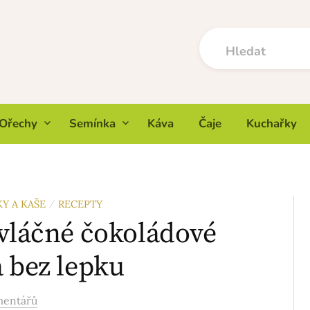
Ořechy
Semínka
Káva
Čaje
Kuchařky
Y A KAŠE
RECEPTY
/
 vláčné čokoládové
a bez lepku
mentářů