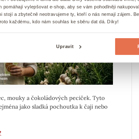
ám pomáhají vylepšovat e-shop, aby se vám pohodlněji nakupova
i stojí a zbytečně neotravujeme ty, kteří o nás nemají zájem. B
proto každému, kdo nám souhlas ke sběru dat dá. Díky!
Upravit
ajec, mouky a čokoládových peciček. Tyto
zejména jako sladká pochoutka k čaji nebo
?