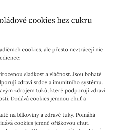
koládové cookies bez cukru
adičních cookies, ale přesto neztrácejí nic
redience:
řirozenou sladkost a vláčnost. Jsou bohaté
odporují zdraví srdce a imunitního systému.
dravým zdrojem tuků, které podporují zdraví
nosti. Dodává cookies jemnou chuť a
haté na bílkoviny a zdravé tuky. Pomáhá
přidává cookies jemně oříškovou chuť.