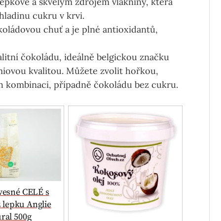
lepkové a skvělým zdrojem vlákniny, která
hladinu cukru v krvi.
oládovou chuť a je plné antioxidantů,
litní čokoládu, ideálně belgickou značku
miovou kvalitou. Můžete zvolit hořkou,
h kombinaci, případně čokoládu bez cukru.
vesné CELÉ s
z lepku Anglie
ral 500g