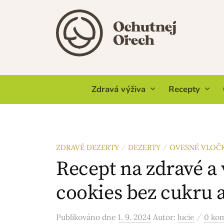
Skip
to
content
Zdravá výživa
Recepty
ZDRAVÉ DEZERTY
DEZERTY
OVESNÉ VLOČK
/
/
Recept na zdravé a
cookies bez cukru 
/
Publikováno
dne
1. 9. 2024
Autor:
lucie
0 ko