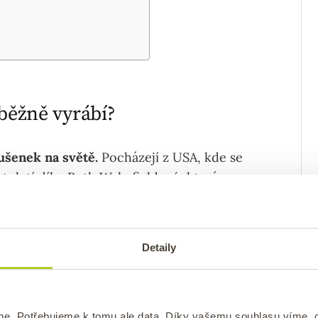
 běžně vyrábí?
sušenek na světě.
Pocházejí z USA, kde se
století díky Ruth Wakefieldové, která
Detaily
me. Potřebujeme k tomu ale data. Díky vašemu souhlasu víme,