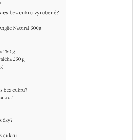
?
kies bez cukru vyrobené?
Anglie Natural 500g
y 250 g
mléka 250 g
 g
s bez cukru?
cukru?
ločky?
z cukru