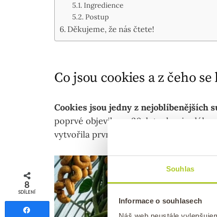
Ingredience
Postup
Děkujeme, že nás čtete!
Co jsou cookies a z čeho se
Cookies jsou jedny z nejoblíbenějších 
poprvé objevily ve 30. letech minulého 
vytvořila první čokoládové cookies.
Souhlas
8
SDÍLENÍ
Informace o souhlasech
Sdílet
Náš web neustále vylepšuje