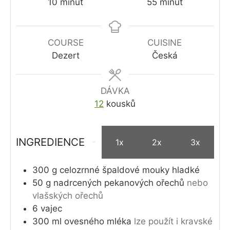
minutes
minutes
10
minut
55
minut
COURSE
CUISINE
Dezert
Česká
DÁVKA
12
kousků
INGREDIENCE
1x
2x
3x
300
g
celozrnné špaldové mouky hladké
50
g
nadrcených pekanových ořechů
nebo
vlašských ořechů
6
vajec
300
ml
ovesného mléka
lze použít i kravské