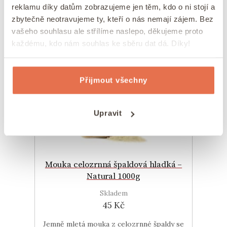
reklamu díky datům zobrazujeme jen těm, kdo o ni stojí a
Koupit
zbytečně neotravujeme ty, kteří o nás nemají zájem. Bez
vašeho souhlasu ale střílíme naslepo, děkujeme proto
každému, kdo nám souhlas ke sběru dat dá. Díky!
Přijmout všechny
Upravit
Mouka celozrnná špaldová hladká –
Natural 1000g
Skladem
45 Kč
Jemně mletá mouka z celozrnné špaldy se