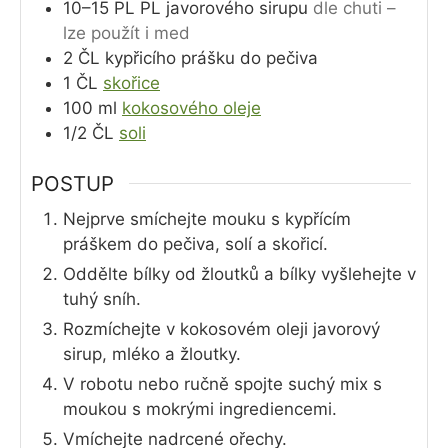
10–15
PL
PL javorového sirupu
dle chuti –
lze použít i med
2
ČL
kypřicího prášku do pečiva
1
ČL
skořice
100
ml
kokosového oleje
1/2
ČL
soli
POSTUP
Nejprve smíchejte mouku s kypřícím
práškem do pečiva, solí a skořicí.
Oddělte bílky od žloutků a bílky vyšlehejte v
tuhý sníh.
Rozmíchejte v kokosovém oleji javorový
sirup, mléko a žloutky.
V robotu nebo ručně spojte suchý mix s
moukou s mokrými ingrediencemi.
Vmíchejte nadrcené ořechy.