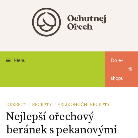
Skip
to
content
Menu
Do e-
shopu
DEZERTY
RECEPTY
VELIKONOČNÍ RECEPTY
/
/
Nejlepší ořechový
beránek s pekanovými