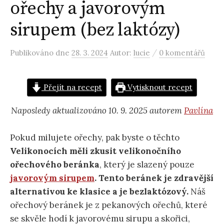
ořechy a javorovým
sirupem (bez laktózy)
/
Publikováno
dne
28. 3. 2024
Autor:
lucie
0 komentářů
Přejít na recept
Vytisknout recept
Naposledy aktualizováno 10. 9. 2025 autorem
Pavlína
Pokud milujete ořechy, pak byste o těchto
Velikonocích měli zkusit velikonočního
ořechového beránka
, který je slazený pouze
javorovým sirupem
. Tento beránek je zdravější
alternativou ke klasice a je bezlaktózový.
Náš
ořechový beránek je z pekanových ořechů, které
se skvěle hodí k javorovému sirupu a skořici,