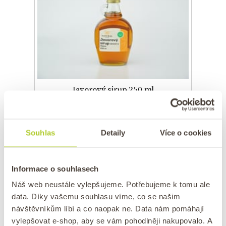
Javorový sirup 250 ml
Skladem
195 Kč
Souhlas
Detaily
Více o cookies
Nejoblíbenější javorový sirup, který má
skvělou chuť a velice příjemnou vůni. Jedná
se o 100% javorový sirup bez přidaných
Informace o souhlasech
látek a aromat. Grade A označuje světlou
barvu javorového sirupu. Skvěle se hodí na
Náš web neustále vylepšujeme. Potřebujeme k tomu ale
palačinky nebo lívance, přidejte si jej místo
data. Díky vašemu souhlasu víme, co se našim
cukru do jogurtů nebo do vaší oblíbené
návštěvníkům líbí a co naopak ne. Data nám pomáhají
snídaňové kaše.
vylepšovat e-shop, aby se vám pohodlněji nakupovalo. A