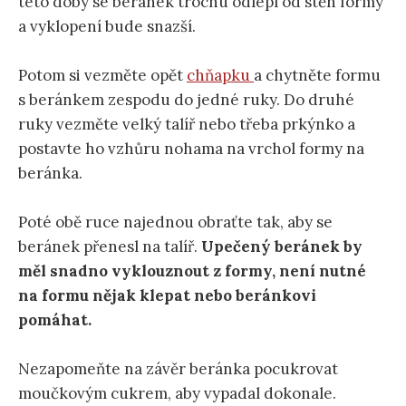
této doby se beránek trochu odlepí od stěn formy
a vyklopení bude snazší.
Potom si vezměte opět
chňapku
a chytněte formu
s beránkem zespodu do jedné ruky. Do druhé
ruky vezměte velký talíř nebo třeba prkýnko a
postavte ho vzhůru nohama na vrchol formy na
beránka.
Poté obě ruce najednou obraťte tak, aby se
beránek přenesl na talíř.
Upečený beránek by
měl snadno vyklouznout z formy, není nutné
na formu nějak klepat nebo beránkovi
pomáhat.
Nezapomeňte na závěr beránka pocukrovat
moučkovým cukrem, aby vypadal dokonale.