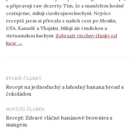
a připravuji raw dezerty. Tím, že s manželem hodně
cestujeme, miluji cizokrajnou kuchyni. Nejvíce
receptů jsem si přivezla z našich cest po Mexiku,
USA, Kanadě a Thajsku. Miluji ale i indickou a
vietnamskou kuchyni.
Zobrazit všechny články od
lucie →
STARŠÍ ČLÁNKY
Post
Recept na jednoduchý a lahodný banana bread s
navigation
čokoládou
NOVĚJŠÍ ČLÁNEK
Recept: Zdravé vláčné banánové brownies s
mangem