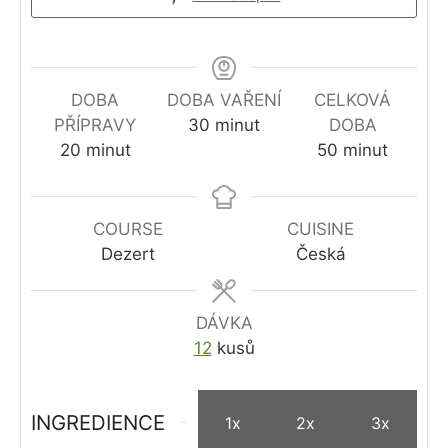
DOBA
DOBA VAŘENÍ
CELKOVÁ
minutes
PŘÍPRAVY
30
minut
DOBA
minutes
minutes
20
minut
50
minut
COURSE
CUISINE
Dezert
Česká
DÁVKA
12
kusů
INGREDIENCE
1x
2x
3x