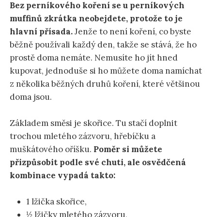
Bez perníkového koření se u perníkových
muffinů zkrátka neobejdete, protože to je
hlavní přísada.
Jenže to není koření, co byste
běžně používali každý den, takže se stává, že ho
prostě doma nemáte. Nemusíte ho jít hned
kupovat, jednoduše si ho můžete doma namíchat
z několika běžných druhů koření, které většinou
doma jsou.
Základem směsi je skořice. Tu stačí doplnit
trochou mletého zázvoru, hřebíčku a
muškátového oříšku.
Poměr si můžete
přizpůsobit podle své chuti, ale osvědčená
kombinace vypadá takto:
1 lžička skořice,
½ lžičky mletého zázvoru,