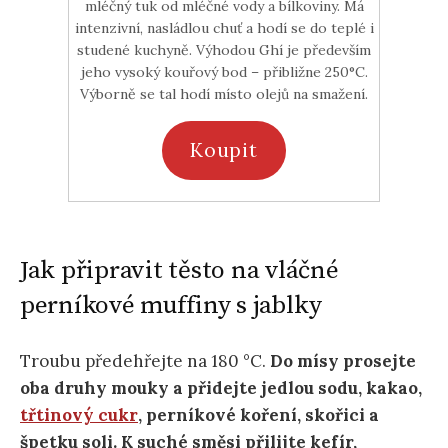
mléčný tuk od mléčné vody a bílkoviny. Má
intenzivní, nasládlou chuť a hodí se do teplé i
studené kuchyně. Výhodou Ghí je především
jeho vysoký kouřový bod – přibližne 250°C.
Výborně se tal hodí místo olejů na smažení.
Koupit
Jak připravit těsto na vláčné
perníkové muffiny s jablky
Troubu předehřejte na 180 °C.
Do mísy prosejte
oba druhy mouky a přidejte jedlou sodu, kakao,
třtinový cukr
, perníkové koření, skořici a
špetku soli. K suché směsi přilijte kefír,