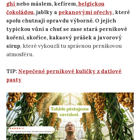
ghí
nebo máslem, kefírem,
belgickou
čokoládou
, jablky a
pekanovými ořechy
, které
spolu chutnají opravdu výborně. O jejich
typickou vůni a chuť se zase stará perníkové
koření, skořice, kakaový prášek a javorový
sirup
, které vykouzlí tu správnou perníkovou
atmosféru.
TIP:
Nepečené perníkové kuličky z datlové
pasty