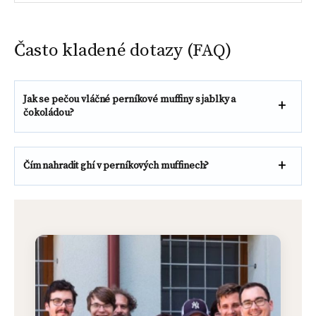
Často kladené dotazy (FAQ)
Jak se pečou vláčné perníkové muffiny s jablky a
čokoládou?
Čím nahradit ghí v perníkových muffinech?