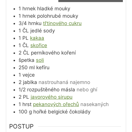
1
hrnek
hladké mouky
1
hrnek
polohrubé mouky
3/4
hrnku
třtinového cukru
1
ČL
jedlé sody
1
PL
kakaa
1
ČL
skořice
2
ČL
perníkového koření
špetka
soli
250
ml
kefíru
1
vejce
2
jablka
nastrouhaná najemno
1/2
rozpuštěného másla
nebo ghí
2
PL
javorového sirupu
1
hrst
pekanových ořechů
nasekaných
100
g
hořké belgické čokolády
POSTUP