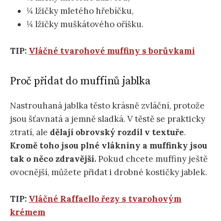
¼ lžičky mletého hřebíčku,
¼ lžičky muškátového oříšku.
TIP:
Vláčné tvarohové muffiny s borůvkami
Proč přidat do muffinů jablka
Nastrouhaná jablka těsto krásně zvláční, protože
jsou šťavnatá a jemně sladká. V těstě se prakticky
ztratí, ale
dělají obrovský rozdíl v textuře
.
Kromě toho jsou plné vlákniny a muffinky jsou
tak o něco zdravější.
Pokud chcete muffiny ještě
ovocnější, můžete přidat i drobné kostičky jablek.
TIP:
Vláčné Raffaello řezy s tvarohovým
krémem