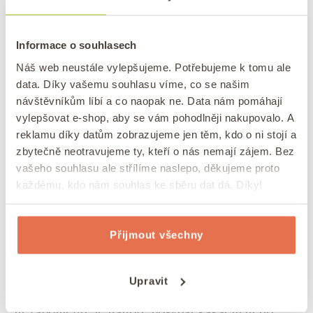
je dáte do trouby, můžete je ještě posypat
čokopecičkami
.
Poté je pečte přibližně 35 minut a
po upečení nechte hodinu vychladnout, aby se
Informace o souhlasech
chutě krásně propojily.
Náš web neustále vylepšujeme. Potřebujeme k tomu ale
data. Díky vašemu souhlasu víme, co se našim
TIP:
Vláčný perník s ořechy na plech
návštěvníkům líbí a co naopak ne. Data nám pomáhají
vylepšovat e-shop, aby se vám pohodlněji nakupovalo. A
reklamu díky datům zobrazujeme jen těm, kdo o ni stojí a
Čím ozdobit vláčné perníkové muffiny s
zbytečně neotravujeme ty, kteří o nás nemají zájem. Bez
jablky a čokoládou
vašeho souhlasu ale střílíme naslepo, děkujeme proto
každému, kdo nám souhlas ke sběru dat dá. Díky!
Vláčné perníkové muffiny s jablky a čokoládou
vypadají dobře i jen tak.
Pokud je chcete udělat
trochu více slavnostně, můžete z nich udělat
Přijmout všechny
cupcaky nebo je potřít třeba zakysanou
smetanou či ořechovým máslem
(doporučujeme
Upravit
pistáciové máslo
). Pokud budete dělat krém,
nezapomeňte je nahoře posypat kakaem nebo