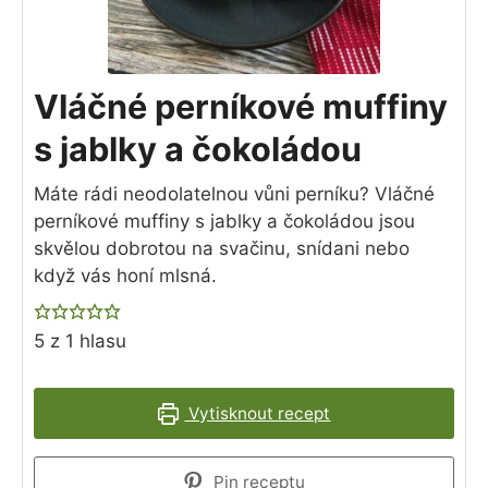
Vláčné perníkové muffiny
s jablky a čokoládou
Máte rádi neodolatelnou vůni perníku? Vláčné
perníkové muffiny s jablky a čokoládou jsou
skvělou dobrotou na svačinu, snídani nebo
když vás honí mlsná.
5
z 1 hlasu
Vytisknout recept
Pin receptu