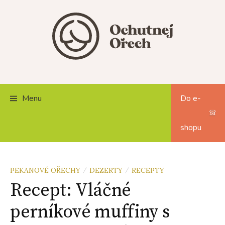
Skip
to
content
Menu
Do e-
shopu
PEKANOVÉ OŘECHY
DEZERTY
RECEPTY
/
/
Recept: Vláčné
perníkové muffiny s