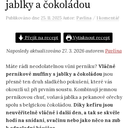
jablky a čokoládou
/
Publikováno
dne
25. 11. 2025
Autor:
Pavlína
1 komentář
Přejít na recept
Vytisknout recept
Naposledy aktualizováno 27. 3. 2026 autorem
Pavlína
Máte rádi neodolatelnou vůni perníku?
Vláčné
perníkové muffiny s jablky a čokoládou
jsou
přesně ten druh sladkého pokušení, které vás
okouzlí už při prvním soustu. Kombinují jemnou
perníkovou chuť, voňavá jablka a pekanové ořechy
spolu s belgickou čokoládou.
Díky kefíru jsou
neuvěřitelně vláčné i další den, a tak se skvěle
hodí na snídani, svačinu nebo jako něco na zub