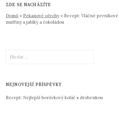
ZDE SE NACHÁZÍTE
Domů
»
Pekanové ořechy
»
Recept: Vláčné perníkové
muffiny s jablky a čokoládou
Vyhledávání
NEJNOVĚJŠÍ PŘÍSPĚVKY
Recept: Nejlepší borůvkový koláč s drobenkou
Domácí pistáciová zmrzlina z pistáciové pasty
Těstovinový salát s kuřecím masem