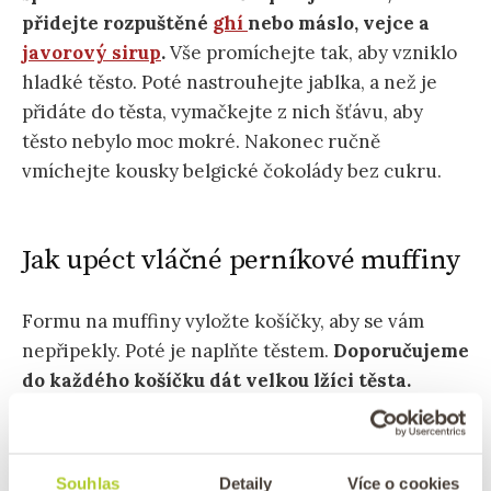
přidejte rozpuštěné
ghí
nebo máslo, vejce a
javorový sirup
.
Vše promíchejte tak, aby vzniklo
hladké těsto. Poté nastrouhejte jablka, a než je
přidáte do těsta, vymačkejte z nich šťávu, aby
těsto nebylo moc mokré. Nakonec ručně
vmíchejte kousky belgické čokolády bez cukru.
Jak upéct vláčné perníkové muffiny
Formu na muffiny vyložte košíčky, aby se vám
nepřipekly. Poté je naplňte těstem.
Doporučujeme
do každého košíčku dát velkou lžíci těsta.
Pokud chcete mít vláčné perníkové muffiny s
jablky větší, aby nakynuly přes košíček, dejte do
nich dvě lžíce těsta a pečte je o 5 minut déle.
Než
Souhlas
Detaily
Více o cookies