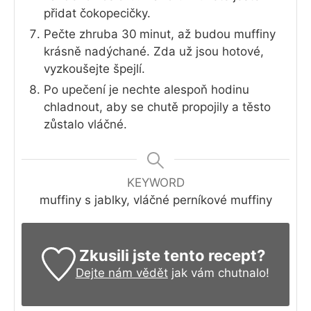
přidat čokopecičky.
Pečte zhruba 30
minut, až budou muffiny
krásně nadýchané. Zda už jsou hotové,
vyzkoušejte špejlí.
Po upečení je nechte alespoň hodinu
chladnout, aby se chutě propojily a těsto
zůstalo vláčné.
KEYWORD
muffiny s jablky, vláčné perníkové muffiny
Zkusili jste tento recept?
Dejte nám vědět
jak vám chutnalo!