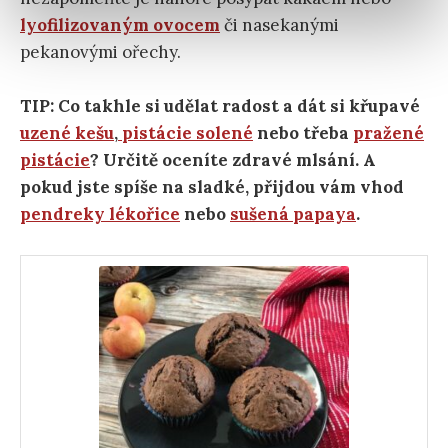
lyofilizovaným ovocem
či nasekanými
pekanovými ořechy.
TIP: Co takhle si udělat radost a dát si křupavé
uzené kešu
,
pistácie solené
nebo třeba
pražené
pistácie
? Určitě oceníte zdravé mlsání. A
pokud jste spíše na sladké, přijdou vám vhod
pendreky lékořice
nebo
sušená papaya
.