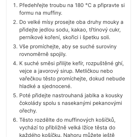
Předehřejte troubu na 180 °C a připravte si
formu na muffiny.
Do velké mísy prosejte oba druhy mouky a
přidejte jedlou sodu, kakao, třtinový cukr,
perníkové koření, skořici i špetku soli.
Vše promíchejte, aby se suché suroviny
rovnoměrně spojily.
K suché směsi přilijte kefír, rozpuštěné ghí,
vejce a javorový sirup. Metličkou nebo
vařečkou těsto promíchejte, dokud nebude
hladké a sjednocené.
Poté přidejte nastrouhaná jablka a kousky
čokolády spolu s nasekanými pekanovými
ořechy.
Těsto rozdělte do muffinových košíčků,
vychází to přibližně velká lžíce těsta do
každého košíčku. Nahoru můžete ještě