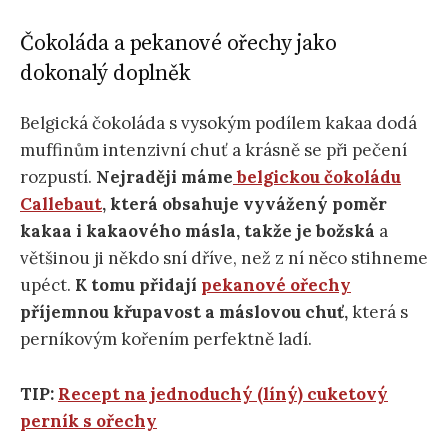
Čokoláda a pekanové ořechy jako
dokonalý doplněk
Belgická čokoláda s vysokým podílem kakaa dodá
muffinům intenzivní chuť a krásně se při pečení
rozpustí.
Nejraději máme
belgickou čokoládu
Callebaut
, která obsahuje vyvážený poměr
kakaa i kakaového másla, takže je božská
a
většinou ji někdo sní dříve, než z ní něco stihneme
upéct.
K tomu přidají
pekanové ořechy
příjemnou křupavost a máslovou chuť,
která s
perníkovým kořením perfektně ladí.
TIP:
Recept na jednoduchý (líný) cuketový
perník s ořechy