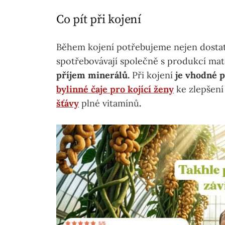
Co pít při kojení
Během kojení potřebujeme nejen dostate
spotřebovávají společně s produkcí ma
příjem minerálů.
Při kojení
je vhodné p
bylinné čaje pro kojící ženy
ke zlepšení
šťávy
plné vitamínů
.