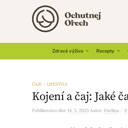
Skip
to
content
Zdravá výživa
Recepty
ČAJE
LIFESTYLE
/
Kojení a čaj: Jaké ča
/
Publikováno
dne
14. 5. 2023
Autor:
Pavlína
0