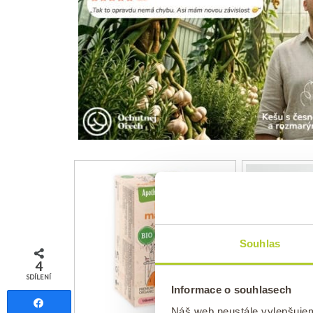
Souhlas
4
SDÍLENÍ
Rakytní
Informace o souhlasech
dužino
Sdílet
Náš web neustále vylepšuje