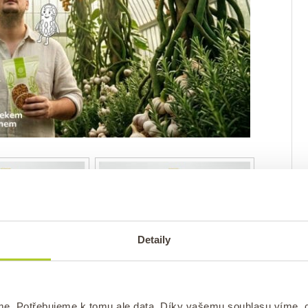
Detaily
ková šťáva s
Goji šťáva s dužinou –
u – Natural
Natural
me. Potřebujeme k tomu ale data. Díky vašemu souhlasu víme,