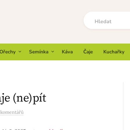
Ořechy
Semínka
Káva
Čaje
Kuchařky
je (ne)pít
 komentářů