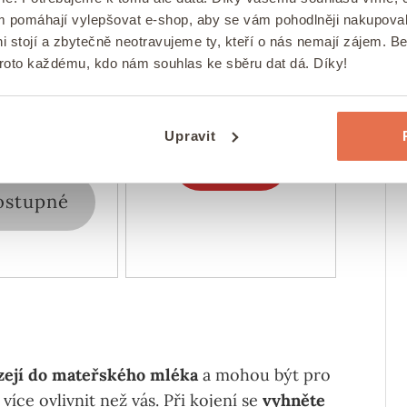
ostupné
Skladem
ám pomáhají vylepšovat e-shop, aby se vám pohodlněji nakupova
79 Kč
179 Kč
i stojí a zbytečně neotravujeme ty, kteří o nás nemají zájem. B
proto každému, kdo nám souhlas ke sběru dat dá. Díky!
 bohatým zdrojem
Tato šťáva je lisována z
, vitamínu C a
nejkvalitnějších, ručně sbíraných
ů. Tato šťáva je
plodů kustovnice čínské.
ch nejkvalitnějších
Upravit
plodů.
Koupit
ostupné
zejí do mateřského mléka
a mohou být pro
ce ovlivnit než vás. Při kojení se
vyhněte