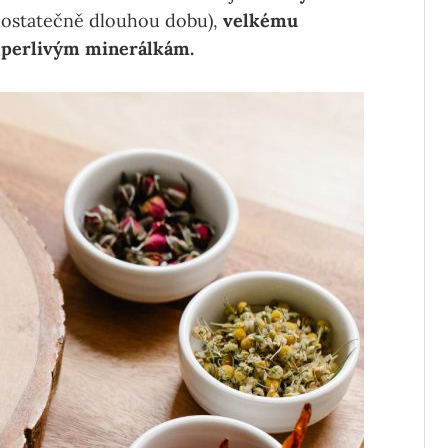
dostatečně dlouhou dobu),
velkému
a perlivým minerálkám.