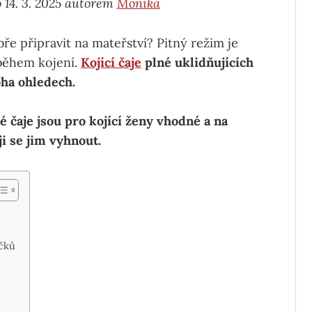
 14. 3. 2025 autorem
Monika
ře připravit na mateřství? Pitný režim je
 během kojení.
Kojící čaje
plné uklidňujících
ha ohledech.
é čaje jsou pro kojící ženy vhodné a na
ji se jim vyhnout.
čků