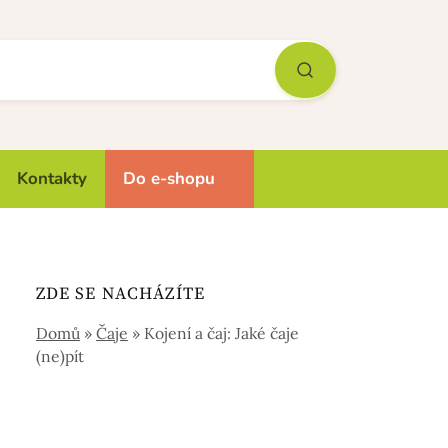
Kontakty
Do e-shopu
ZDE SE NACHÁZÍTE
Domů
»
Čaje
»
Kojení a čaj: Jaké čaje
(ne)pít