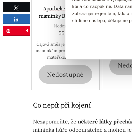
Ned
líbí a co naopak ne. Data n
Apotheke Čaj Kojící
1
zobrazujeme jen těm, kdo o n
maminky BIO 20 sáčků
Tweetnout
Sdílet
střílíme naslepo, děkujeme 
Rakytník je
Nedostupné
vlákniny
4
Pin
55 Kč
antioxidant
lisována z tě
Čajová směs je určena kojícím
maminkám pro podporu tvorby
mateřského mléka.
Ned
Nedostupné
Co nepít při kojení
Nezapomeňte, že
některé látky přechá
miminka hůře odbouratelné a mohou je ví