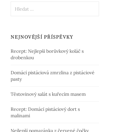
Vyhledávání
NEJNOVĚJŠÍ PŘÍSPĚVKY
Recept: Nejlepší borůvkový koláč s
drobenkou
Domácí pistáciová zmrzlina z pistáciové
pasty
Těstovinový salát s kuřecím masem
Recept: Domácí pistáciový dort s
malinami
Nejlepší pomazánka z červené čočky