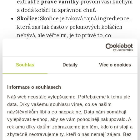
extrakt z
pravé vanilky
provoní vaší kuchyni
a dodá koláči tu správnou chuť.
Skořice:
Skořice je taková tajná ingredience,
která zas tak často v pekanových koláčích
nebývá, ale věřte mi, je to právě to, co
ořechový moučník posune o level výše.
TIP:
Recept na domácí vanilkový extrakt
Souhlas
Detaily
Více o cookies
Jak vyrobit ořechovou náplň do
Informace o souhlasech
pekanového koláče
Náš web neustále vylepšujeme. Potřebujeme k tomu ale
Výroba ořechové náplně do pekanového koláče je
data. Díky vašemu souhlasu víme, co se našim
návštěvníkům líbí a co naopak ne. Data nám pomáhají
naprosto jednoduchá a extrémně rychlá. Nejprve
vylepšovat e-shop, aby se vám pohodlněji nakupovalo. A
si v mističce rozpusťte máslo a dejte stranou.
reklamu díky datům zobrazujeme jen těm, kdo o ni stojí a
Potom si nasekejte pekanové ořechy nahrubo
zbytečně neotravujeme ty, kteří o nás nemají zájem. Bez
a nezapomeňte si některé půlky nechat