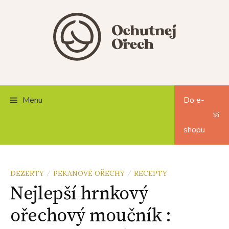
Skip
to
content
Menu
Do e-
shopu
DEZERTY
PEKANOVÉ OŘECHY
RECEPTY
/
/
Nejlepší hrnkový
ořechový moučník :