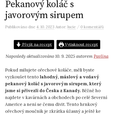
Pekanový koláč s
javorovým sirupem
/
Publikováno
dne
4. 10. 2023
Autor:
lucie
0 komentářů
Přejít na recept
Vytisknout recept
Naposledy aktualizováno 10. 9. 2025 autorem
Pavlína
Pokud milujete ořechové koláče, měli byste
vyzkoušet tento
lahodný, máslový a voňavý
pekanový koláč s javorovým sirupem, který
jsme si přivezli do Česka z Kanady.
Běžně ho
najdete v kavárnách a obchodech po celé Severní
Americe a není se čemu divit. Tento hrnkový
ořechový moučník je zkrátka úžasný a ještě ke