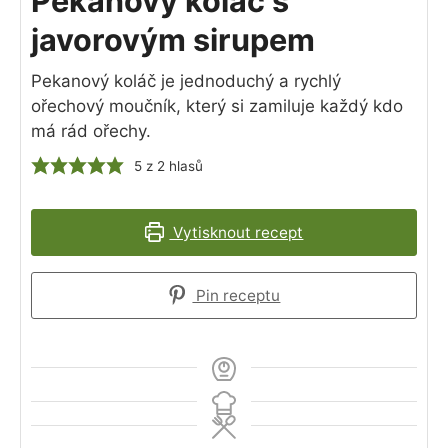
Pekanový koláč s
javorovým sirupem
Pekanový koláč je jednoduchý a rychlý
ořechový moučník, který si zamiluje každý kdo
má rád ořechy.
5
z
2
hlasů
Vytisknout recept
Pin receptu