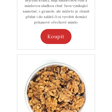
nejvyšší kvality, mají nádhernou vůni a
máslovou sladkou chuť. Jsou vynikající
samotné, v granole, ale můžete je zkusit
přidat i do salátů či si vyrobit domácí
pekanové ořechové máslo.
Koupit