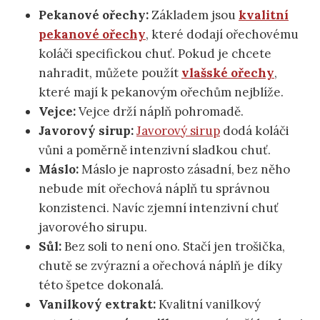
Pekanové ořechy:
Základem jsou
kvalitní
pekanové ořechy
, které dodají ořechovému
koláči specifickou chuť. Pokud je chcete
nahradit, můžete použít
vlašské ořechy
,
které mají k pekanovým ořechům nejblíže.
Vejce:
Vejce drží náplň pohromadě.
Javorový sirup:
Javorový sirup
dodá koláči
vůni a poměrně intenzivní sladkou chuť.
Máslo:
Máslo je naprosto zásadní, bez něho
nebude mít ořechová náplň tu správnou
konzistenci. Navíc zjemní intenzivní chuť
javorového sirupu.
Sůl:
Bez soli to není ono. Stačí jen trošička,
chutě se zvýrazní a ořechová náplň je díky
této špetce dokonalá.
Vanilkový extrakt:
Kvalitní vanilkový