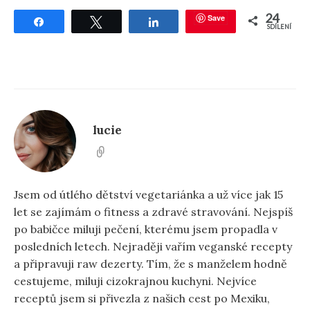
24
Save
Sdílet
Tweetnout
Sdílet
SDÍLENÍ
lucie
Jsem od útlého dětství vegetariánka a už více jak 15
let se zajímám o fitness a zdravé stravování. Nejspíš
po babičce miluji pečení, kterému jsem propadla v
posledních letech. Nejraději vařím veganské recepty
a připravuji raw dezerty. Tím, že s manželem hodně
cestujeme, miluji cizokrajnou kuchyni. Nejvíce
receptů jsem si přivezla z našich cest po Mexiku,