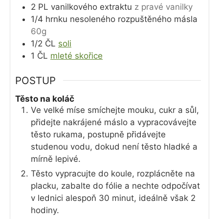
2
PL
vanilkového extraktu
z pravé vanilky
1/4
hrnku
nesoleného rozpuštěného másla
60g
1/2
ČL
soli
1
ČL
mleté skořice
POSTUP
Těsto na koláč
Ve velké míse smíchejte mouku, cukr a sůl,
přidejte nakrájené máslo a vypracovávejte
těsto rukama, postupně přidávejte
studenou vodu, dokud není těsto hladké a
mírně lepivé.
Těsto vypracujte do koule, rozplácněte na
placku, zabalte do fólie a nechte odpočívat
v lednici alespoň 30 minut, ideálně však 2
hodiny.