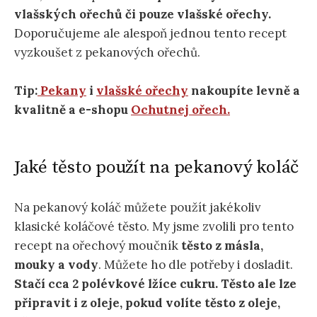
vlašských ořechů či pouze vlašské ořechy.
Doporučujeme ale alespoň jednou tento recept
vyzkoušet z pekanových ořechů.
Tip:
P
ekany
i
vlašské ořechy
nakoupíte levně a
kvalitně a e-shopu
Ochutnej ořech.
Jaké těsto použít na pekanový koláč
Na pekanový koláč můžete použít jakékoliv
klasické koláčové těsto. My jsme zvolili pro tento
recept na ořechový moučník
těsto z másla,
mouky a vody
. Můžete ho dle potřeby i dosladit.
Stačí cca 2 polévkové lžíce cukru. Těsto ale lze
připravit i z oleje, pokud volíte těsto z oleje,