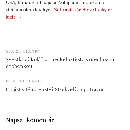
USA, Kanadě a Thajsku. Miluji ale i indickou a
vietnamskou kuchyni.
Zobrazit všechny články od
lucie →
STARŠÍ ČLÁNKY
Post
Švestkový koláč z lineckého těsta s ořechovou
navigation
drobenkou
NOVĚJŠÍ ČLÁNEK
Co jíst v těhotenství: 20 skvělých potravin
Napsat komentář