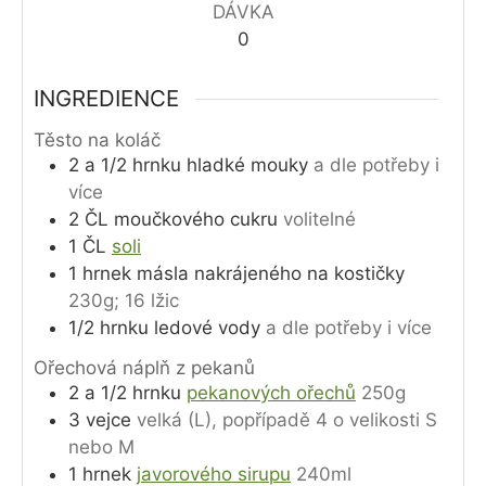
DÁVKA
0
INGREDIENCE
Těsto na koláč
2 a 1/2
hrnku
hladké mouky
a dle potřeby i
více
2
ČL
moučkového cukru
volitelné
1
ČL
soli
1
hrnek
másla nakrájeného na kostičky
230g; 16 lžic
1/2
hrnku
ledové vody
a dle potřeby i více
Ořechová náplň z pekanů
2 a 1/2
hrnku
pekanových ořechů
250g
3
vejce
velká (L), popřípadě 4 o velikosti S
nebo M
1
hrnek
javorového sirupu
240ml