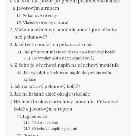
Na co si dát pozor při pečení pekanového koláče
s javorovým sirupem
Pekanové ořechy
Vlašské ořechy natural
Můžu na ořechový moučník použít jiné ořechy
než pekanové?
Jaké těsto použít na pekanový koláč
Jak připravit máslové těsto na ořechový koláč
Jak vyválet těsto na pekanový koláč
Z čeho je ořechová náplň na ořechový moučník
Jak vyrobit ořechovou náplň do pekanového
koláče
Jak na zdravý pekanový koláč?
Jak na krásné zlaté okraje u koláče
Nejlepší hrnkový ořechový moučník : Pekanový
koláč s javorovým sirupem
Ingredience
Těsto na koláč
Ořechová náplň z pekanů
Postup