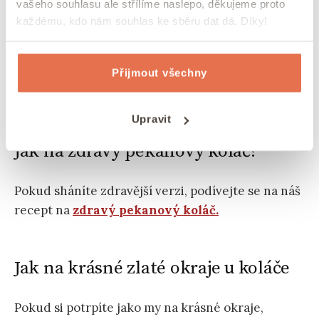
vašeho souhlasu ale střílíme naslepo, děkujeme proto
stranou na ozdobu navrch.
Pak už jen smíchejte
každému, kdo nám souhlas ke sběru dat dá. Díky!
vejce, nasekané ořechy, javorový sirup,
rozpuštěné máslo, vanilkový extrakt a skořici.
Nalijete na koláčové těsto, dozdobte půlkami a
Přijmout všechny
můžete koláč péct.
Upravit
Jak na zdravý pekanový koláč?
Pokud sháníte zdravější verzi, podívejte se na náš
recept na
zdravý pekanový koláč.
Jak na krásné zlaté okraje u koláče
Pokud si potrpíte jako my na krásné okraje,