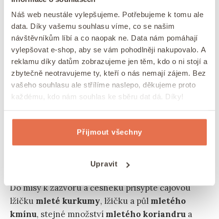
TIP: Máte rádi vydatné polévky s exotickým
Náš web neustále vylepšujeme. Potřebujeme k tomu ale
data. Díky vašemu souhlasu víme, co se našim
nádechem? Určitě nesmíte minout naši
návštěvníkům líbí a co naopak ne. Data nám pomáhají
vynikající
polévku z červené čočky
.
vylepšovat e-shop, aby se vám pohodlněji nakupovalo. A
reklamu díky datům zobrazujeme jen těm, kdo o ni stojí a
S čím podávat butter chicken
zbytečně neotravujeme ty, kteří o nás nemají zájem. Bez
vašeho souhlasu ale střílíme naslepo, děkujeme proto
Tento lahodný pokrm se obvykle podává s kvalitní,
každému, kdo nám souhlas ke sběru dat dá. Díky!
sypkou
rýží basmati
nebo s čerstvě upečeným
indickým chlebem naan.
Tím se totiž hustá
Přijmout všechny
omáčka nakonec nejlépe vytírá z talíře. Aby byl
vizuální i chuťový zážitek naprosto bezchybný,
posypte porce lístky čerstvého koriandru.
Upravit
Do mísy k zázvoru a česneku přisypte čajovou
lžičku
mleté kurkumy
, lžičku a půl
mletého
kmínu
, stejné množství
mletého koriandru
a