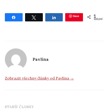
1
Save
Sdílet
Tweetnout
Sdílet
SDÍLENÍ
Pavlína
Zobrazit všechny články od Pavlína →
STARŠÍ ČLÁNKY
Post