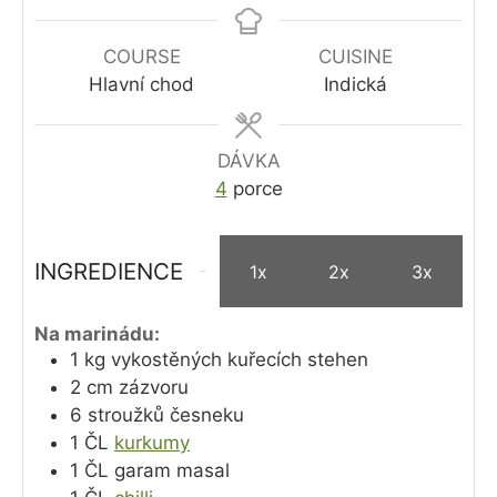
COURSE
CUISINE
Hlavní chod
Indická
DÁVKA
4
porce
INGREDIENCE
1x
2x
3x
Na marinádu:
1
kg
vykostěných kuřecích stehen
2
cm
zázvoru
6
stroužků
česneku
1
ČL
kurkumy
1
ČL
garam masal