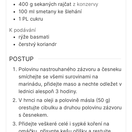
400
g
sekaných rajčat
z konzervy
100
ml
smetany ke šlehání
1
PL
cukru
K podávání
rýže basmati
čerstvý koriandr
POSTUP
Polovinu nastrouhaného zázvoru a česneku
smíchejte se všemi surovinami na
marinádu, přidejte maso a nechte odležet v
lednici alespoň 3 hodiny.
V hrnci na oleji a polovině másla (50 g)
orestujte cibulku a druhou polovinu zázvoru
s česnekem.
Přidejte veškeré celé i sypké koření na
omáčku, přisypte kešu oříšky a restujte