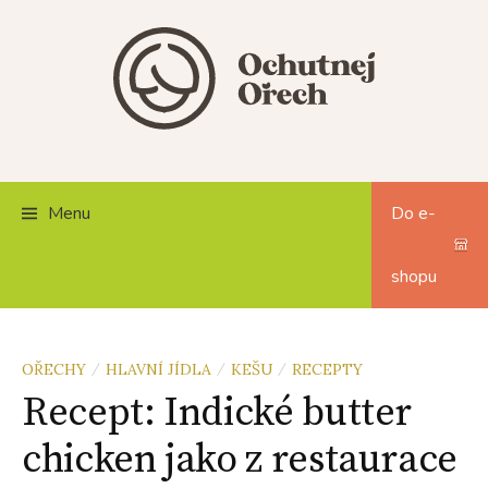
Skip
to
content
Menu
Do e-
shopu
OŘECHY
HLAVNÍ JÍDLA
KEŠU
RECEPTY
/
/
/
Recept: Indické butter
chicken jako z restaurace