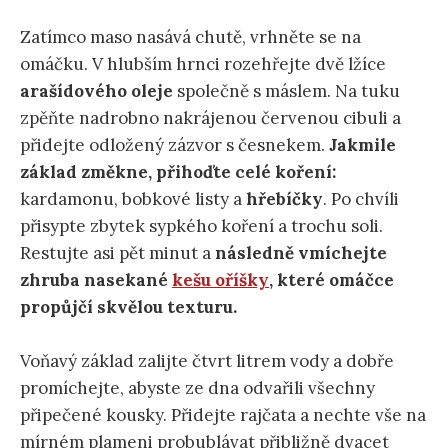
Zatímco maso nasává chutě, vrhněte se na
omáčku. V hlubším hrnci rozehřejte dvě lžíce
arašídového oleje
společně s máslem. Na tuku
zpěňte nadrobno nakrájenou červenou cibuli a
přidejte odložený zázvor s česnekem.
Jakmile
základ změkne, přihoďte celé koření:
kardamonu, bobkové listy a
hřebíčky
. Po chvíli
přisypte zbytek sypkého koření a trochu soli.
Restujte asi pět minut a
následně vmíchejte
zhruba nasekané
kešu oříšky
, které omáčce
propůjčí skvělou texturu.
Voňavý základ zalijte čtvrt litrem vody a dobře
promíchejte, abyste ze dna odvařili všechny
připečené kousky. Přidejte rajčata a nechte vše na
mírném plameni probublávat přibližně dvacet