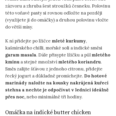
zázvoru a zhruba šest stroužků česneku. Polovinu
této voňavé pasty si rovnou odložte na později
(využijete ji do omáčky) a druhou polovinu vložte
do větší mísy.
K ní přidejte po lžičce
mleté kurkumy
,
kašmírského chilli, mořské soli a indické směsi
garam masala
. Dále přisypte lžičku a půl
mletého
kmínu
a stejné množství
mletého koriandru
.
Směs zalijte šťávou z jednoho citronu, přidejte
řecký jogurt a důkladně promíchejte.
Do hotové
marinády naložte na kousky nakrájená kuřecí
stehna a nechte je odpočívat v lednici ideálně
přes noc,
nebo minimálně tři hodiny.
Omáčka na indické butter chicken