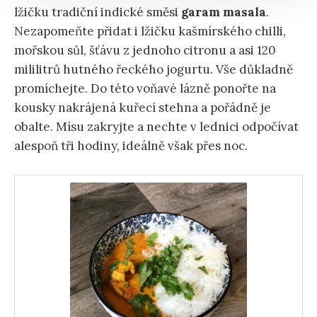
lžičku tradiční indické směsi
garam masala
.
Nezapomeňte přidat i lžičku kašmírského chilli,
mořskou sůl, šťávu z jednoho citronu a asi 120
mililitrů hutného řeckého jogurtu. Vše důkladně
promíchejte. Do této voňavé lázně ponořte na
kousky nakrájená kuřecí stehna a pořádně je
obalte. Mísu zakryjte a nechte v lednici odpočívat
alespoň tři hodiny, ideálně však přes noc.