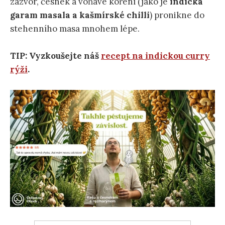
zázvor, česnek a voňavé koření (jako je
indická
garam masala a kašmírské chilli
) pronikne do
stehenního masa mnohem lépe.
TIP: Vyzkoušejte náš
recept na indickou curry
rýži
.