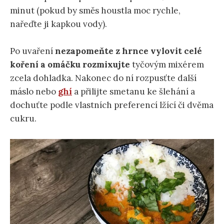
minut (pokud by směs houstla moc rychle,
nařeďte ji kapkou vody).
Po uvaření
nezapomeňte z hrnce vylovit celé
koření a omáčku rozmixujte
tyčovým mixérem
zcela dohladka. Nakonec do ní rozpusťte další
máslo nebo
ghí
a přilijte smetanu ke šlehání a
dochuťte podle vlastních preferencí lžící či dvěma
cukru.