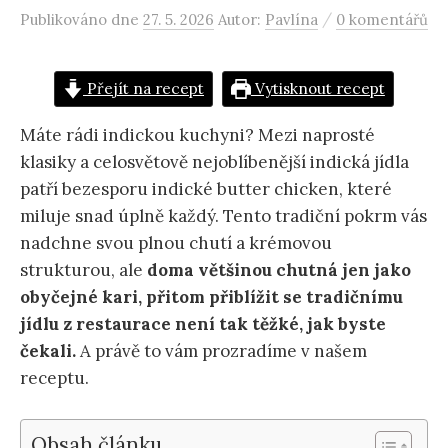
/
Publikováno
dne
27. 5. 2026
Autor:
Pavlína
0 komentářů
Přejít na recept
Vytisknout recept
Máte rádi indickou kuchyni? Mezi naprosté
klasiky a celosvětově nejoblíbenější indická jídla
patří bezesporu indické butter chicken, které
miluje snad úplně každý. Tento tradiční pokrm vás
nadchne svou plnou chutí a krémovou
strukturou, ale
doma většinou chutná jen jako
obyčejné kari, přitom přiblížit se tradičnímu
jídlu z restaurace není tak těžké, jak byste
čekali.
A právě to vám prozradíme v našem
receptu.
Obsah článku