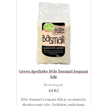
Green Apotheke Rýže basmati loupaná
bílá
Nedostupné
44 Kč
Rýže Basmati Loupaná Bílá je aromatická,
dlouhozrnná rýže. Delikátní, nadýchaná,