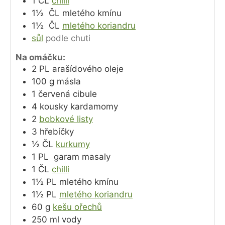
1
ČL
chilli
1½
ČL
mletého kmínu
1½
ČL
mletého koriandru
sůl
podle chuti
Na omáčku:
2
PL
arašídového oleje
100
g
másla
1
červená cibule
4
kousky kardamomy
2
bobkové listy
3
hřebíčky
½
ČL
kurkumy
1
PL
garam masaly
1
ČL
chilli
1½
PL
mletého kmínu
1½
PL
mletého koriandru
60
g
kešu ořechů
250
ml
vody