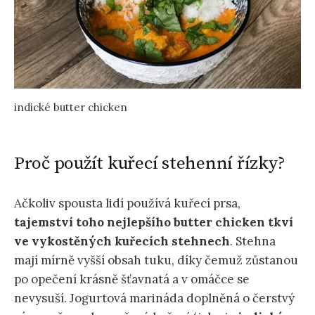
indické butter chicken
Proč použít kuřecí stehenní řízky?
Ačkoliv spousta lidí používá kuřecí prsa,
tajemství toho nejlepšího butter chicken tkví
ve vykostěných kuřecích stehnech
. Stehna
mají mírně vyšší obsah tuku, díky čemuž zůstanou
po opečení krásně šťavnatá a v omáčce se
nevysuší. Jogurtová marináda doplněná o čerstvý