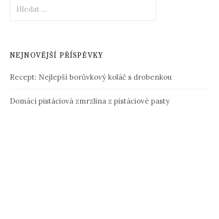
Vyhledávání
NEJNOVĚJŠÍ PŘÍSPĚVKY
Recept: Nejlepší borůvkový koláč s drobenkou
Domácí pistáciová zmrzlina z pistáciové pasty
Těstovinový salát s kuřecím masem
Recept: Domácí pistáciový dort s malinami
Nejlepší pomazánka z červené čočky