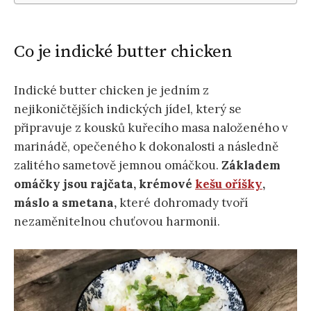
Co je indické butter chicken
Indické butter chicken je jedním z
nejikoničtějších indických jídel, který se
připravuje z kousků kuřecího masa naloženého v
marinádě, opečeného k dokonalosti a následně
zalitého sametově jemnou omáčkou.
Základem
omáčky jsou rajčata, krémové
kešu oříšky
,
máslo a smetana,
které dohromady tvoří
nezaměnitelnou chuťovou harmonii.