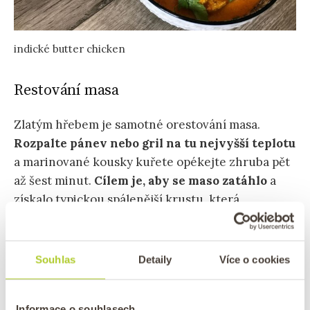
indické butter chicken
Restování masa
Zlatým hřebem je samotné orestování masa.
Rozpalte pánev nebo gril na tu nejvyšší teplotu
a marinované kousky kuřete opékejte zhruba pět
až šest minut.
Cílem je, aby se maso zatáhlo
a
získalo typickou spálenější krustu, která
napodobuje klasickou pec tandoor.
Takto
připravené kousky vložte rovnou do horké
hladké omáčky
a nechte vše společně ještě pár
Souhlas
Detaily
Více o cookies
minut provařit, aby se jednotlivé chutě
harmonicky propojily.
Informace o souhlasech