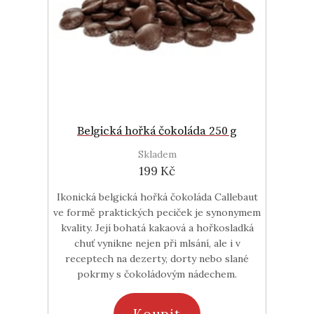
Belgická hořká čokoláda 250 g
Skladem
199 Kč
Ikonická belgická hořká čokoláda Callebaut
ve formě praktických peciček je synonymem
kvality. Její bohatá kakaová a hořkosladká
chuť vynikne nejen při mlsání, ale i v
receptech na dezerty, dorty nebo slané
pokrmy s čokoládovým nádechem.
Koupit