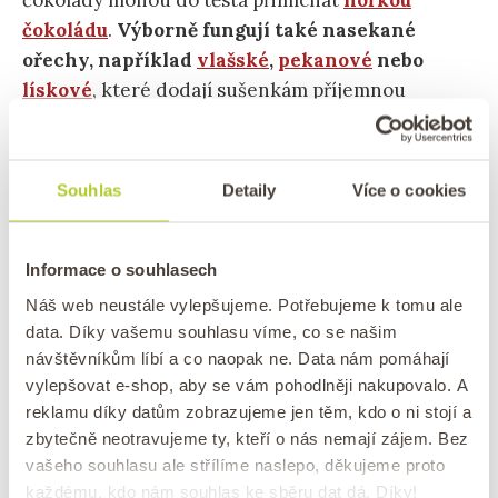
čokolády mohou do těsta přimíchat
hořkou
čokoládu
.
Výborně fungují také nasekané
ořechy, například
vlašské
,
pekanové
nebo
lískové
, které dodají sušenkám příjemnou
křupavost. Pokud chcete svěžejší variantu,
přidejte trochu nastrouhané pomerančové nebo
citronové kůry.
Souhlas
Detaily
Více o cookies
Jak skořicové sušenky nazdobit
Informace o souhlasech
Skořicové sušenky můžete snadno proměnit v
Náš web neustále vylepšujeme. Potřebujeme k tomu ale
data. Díky vašemu souhlasu víme, co se našim
krásné domácí cukroví vhodné nejen ke
návštěvníkům líbí a co naopak ne. Data nám pomáhají
každodennímu mlsání, ale i na sváteční stůl.
vylepšovat e-shop, aby se vám pohodlněji nakupovalo. A
Skvělým vylepšením je obalení ještě teplých
reklamu díky datům zobrazujeme jen těm, kdo o ni stojí a
sušenek ve směsi skořice a
třtinového cukru
,
zbytečně neotravujeme ty, kteří o nás nemají zájem. Bez
díky čemuž získají jemně karamelovou chuť a
vašeho souhlasu ale střílíme naslepo, děkujeme proto
lehce křupavý povrch. Pokud chcete sušenky
každému, kdo nám souhlas ke sběru dat dá. Díky!