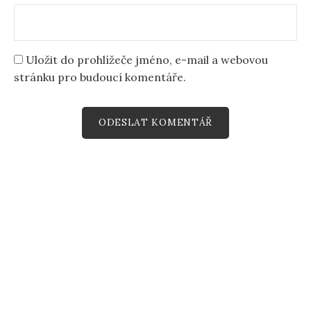
Uložit do prohlížeče jméno, e-mail a webovou
stránku pro budoucí komentáře.
ZDE SE NACHÁZÍTE
Domů
»
Recepty
»
Nejlepší skořicové sušenky s
čokoládou