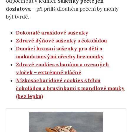
odpočinout v lednici.
Sušenky pečte jen
dozlatova
– při příliš dlouhém pečení by mohly
být tvrdé.
Dokonalé arašídové sušenky
Zdravé dýňové sušenky s čokoládou
Domácí luxusní sušenky pro děti s
makadamovými ořechy bez mouky
Zdravé cookies z banánu a ovesných
vloček – extrémně vláčné
Nízkosacharidové cookies s bílou
čokoládou a brusinkami z mandlové mouky
(bez lepku)