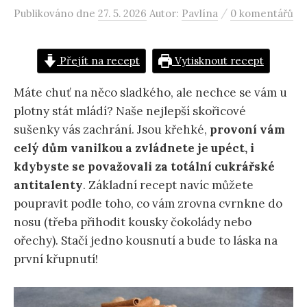
/
Publikováno
dne
27. 5. 2026
Autor:
Pavlína
0 komentářů
Přejít na recept
Vytisknout recept
Máte chuť na něco sladkého, ale nechce se vám u
plotny stát mládí? Naše nejlepší skořicové
sušenky vás zachrání. Jsou křehké,
provoní vám
celý dům vanilkou a zvládnete je upéct, i
kdybyste se považovali za totální cukrářské
antitalenty
. Základní recept navíc můžete
poupravit podle toho, co vám zrovna cvrnkne do
nosu (třeba přihodit kousky čokolády nebo
ořechy). Stačí jedno kousnutí a bude to láska na
první křupnutí!