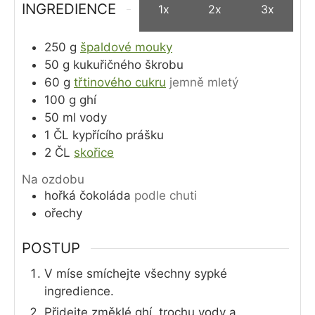
INGREDIENCE
1x
2x
3x
250
g
špaldové mouky
50
g
kukuřičného škrobu
60
g
třtinového cukru
jemně mletý
100
g
ghí
50
ml
vody
1
ČL
kypřícího prášku
2
ČL
skořice
Na ozdobu
hořká čokoláda
podle chuti
ořechy
POSTUP
V míse smíchejte všechny sypké
ingredience.
Přidejte změklé ghí, trochu vody a