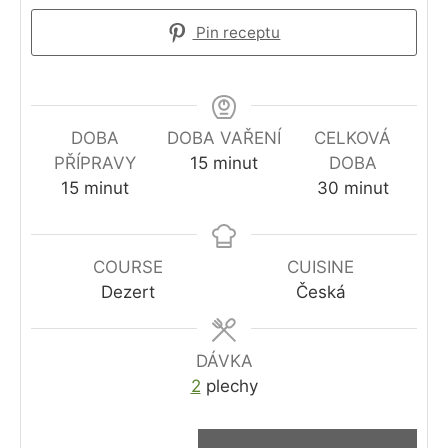
Pin receptu
DOBA
DOBA VAŘENÍ
CELKOVÁ
minutes
PŘÍPRAVY
15
minut
DOBA
minutes
minutes
15
minut
30
minut
COURSE
CUISINE
Dezert
Česká
DÁVKA
2
plechy