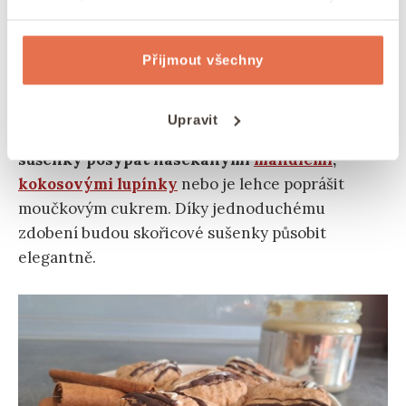
ozdobit slavnostněji,
můžete je po vychladnutí
pokapat rozpuštěnou
bílou
a
tmavou
čokoládou
nebo domácí citronovou či vanilkovou polevou.
Přijmout všechny
Výborně vypadají také slepené
jemným
Upravit
oříškovým
krémem.
Pro ještě hezčí vzhled lze
sušenky posypat nasekanými
mandlemi
,
kokosovými lupínky
nebo je lehce poprášit
moučkovým cukrem. Díky jednoduchému
zdobení budou skořicové sušenky působit
elegantně.