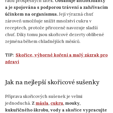
řadu prospěšných látek.
Obsahuje antioxidanty
a je spojována s podporou trávení a zahřívacím
účinkem na organismus.
Její výrazná chuť
zároveň umožňuje snížit množství cukru v
receptech, protože přirozeně navozuje sladší
chuť. Díky tomu jsou skořicové dezerty oblíbené
zejména během chladnějších měsíců.
TIP:
Skořice, výborné koření a malý zázrak pro
zdraví
Jak na nejlepší skořicové sušenky
Příprava skořicových sušenek je velmi
jednoduchá.
Z
másla
,
cukru
, mouky,
kukuřičného škrobu, vody a skořice vypracujte