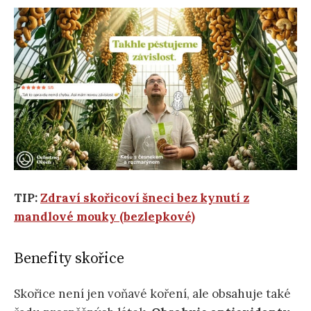
TIP:
Zdraví skořicoví šneci bez kynutí z
mandlové mouky (bezlepkové)
Benefity skořice
Skořice není jen voňavé koření, ale obsahuje také