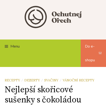
Skip
to
content
Menu
Do e-
shopu
RECEPTY
DEZERTY
SVAČINY
VÁNOČNÍ RECEPTY
/
/
/
Nejlepší skořicové
sušenky s čokoládou