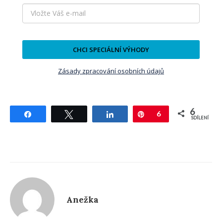
CHCI SPECIÁLNÍ VÝHODY
Zásady zpracování osobních údajů
6
Sdílet
Tweetnout
Sdílet
Pin
6
SDÍLENÍ
Anežka