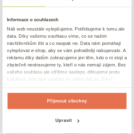
Tady se rozhoduje o úspěchu celého
zavařování.
Každá myčka je trochu jiná, ale
Informace o souhlasech
základní pravidla platí všude stejně. Není to žádná
Náš web neustále vylepšujeme. Potřebujeme k tomu ale
věda, ale pár věcí si musíte zapamatovat.
data. Díky vašemu souhlasu víme, co se našim
návštěvníkům líbí a co naopak ne. Data nám pomáhají
Hygienický program je váš nejlepší kamarád
,
vylepšovat e-shop, aby se vám pohodlněji nakupovalo. A
pokud ho vaše myčka má. Právě tyto programy
reklamu díky datům zobrazujeme jen těm, kdo o ni stojí a
dokážou
vytočit teplotu na 75-80°C a běžet i
zbytečně neotravujeme ty, kteří o nás nemají zájem. Bez
vašeho souhlasu ale střílíme naslepo, děkujeme proto
přes dvě hodiny
. To je přesně to, co potřebujete.
každému, kdo nám souhlas ke sběru dat dá. Díky!
Přijmout všechny
Upravit