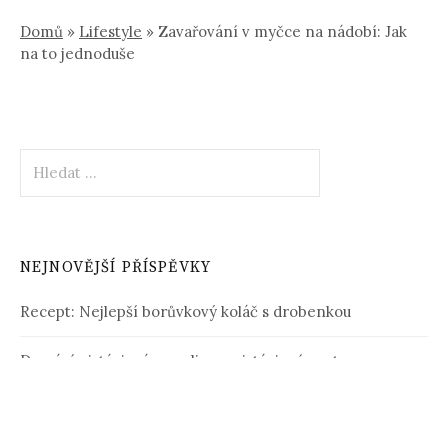
Domů
»
Lifestyle
»
Zavařování v myčce na nádobí: Jak
na to jednoduše
Vyhledávání
NEJNOVĚJŠÍ PŘÍSPĚVKY
Recept: Nejlepší borůvkový koláč s drobenkou
Domácí pistáciová zmrzlina z pistáciové pasty
Těstovinový salát s kuřecím masem