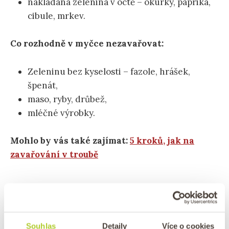
nakládaná zelenina v octě – okurky, paprika,
cibule, mrkev.
Co rozhodně v myčce nezavařovat:
Zeleninu bez kyselosti – fazole, hrášek,
špenát,
maso, ryby, drůbež,
mléčné výrobky.
Mohlo by vás také zajímat:
5 kroků, jak na
zavařování v troubě
Jaký program při zavařování v
myčce zvolit?
Souhlas
Detaily
Více o cookies