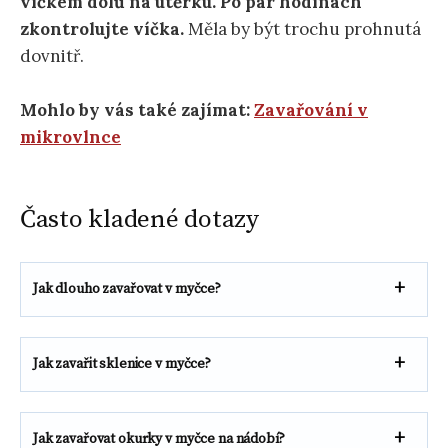
víčkem dolů na utěrku.
Po pár hodinách
zkontrolujte víčka.
Měla by být trochu prohnutá
dovnitř.
Mohlo by vás také zajímat:
Zavařování v
mikrovlnce
Často kladené dotazy
Jak dlouho zavařovat v myčce?
Jak zavařit sklenice v myčce?
Jak zavařovat okurky v myčce na nádobí?