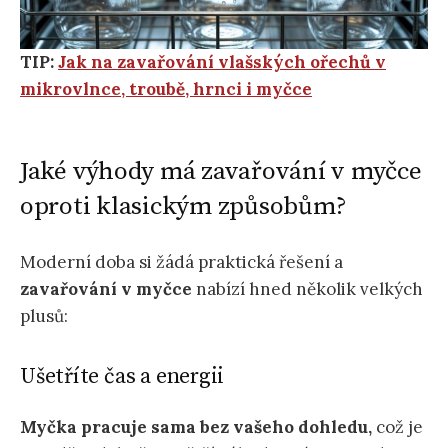
TIP:
Jak na zavařování vlašských ořechů v
mikrovlnce, troubě, hrnci i myčce
Jaké výhody má zavařování v myčce
oproti klasickým způsobům?
Moderní doba si žádá praktická řešení a
zavařování v myčce
nabízí hned několik velkých
plusů:
Ušetříte čas a energii
Myčka pracuje sama bez vašeho dohledu,
což je