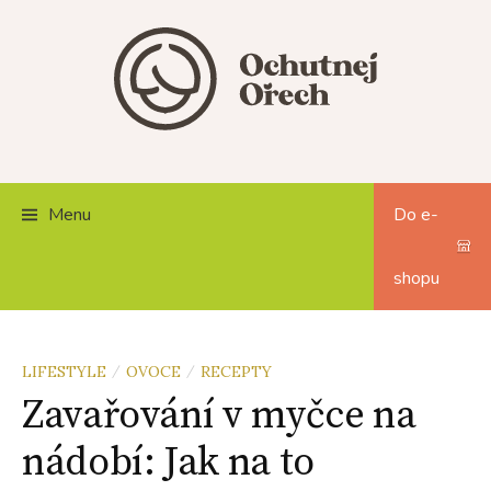
Skip
to
content
Menu
Do e-
shopu
LIFESTYLE
OVOCE
RECEPTY
/
/
Zavařování v myčce na
nádobí: Jak na to