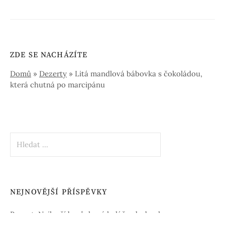
ZDE SE NACHÁZÍTE
Domů
»
Dezerty
»
Litá mandlová bábovka s čokoládou,
která chutná po marcipánu
Vyhledávání
NEJNOVĚJŠÍ PŘÍSPĚVKY
Recept: Nejlepší borůvkový koláč s drobenkou