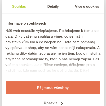
Souhlas
Detaily
Více o cookies
Často kladené otázky
Informace o souhlasech
Na kolik stupňů se bábovka s čokoládou peče?
Náš web neustále vylepšujeme. Potřebujeme k tomu ale
data. Díky vašemu souhlasu víme, co se našim
návštěvníkům líbí a co naopak ne. Data nám pomáhají
vylepšovat e-shop, aby se vám pohodlněji nakupovalo. A
Jak dlouho vydrží bábovka s čokoládou?
reklamu díky datům zobrazujeme jen těm, kdo o ni stojí a
zbytečně neotravujeme ty, kteří o nás nemají zájem. Bez
vašeho souhlasu ale střílíme naslepo, děkujeme proto
Můžu použít i jiný olej než kokosový?
každému, kdo nám souhlas ke sběru dat dá. Díky!
Můžu použít i jinou ořechovou moučku?
Přijmout všechny
Mám kokosový olej rozehřát, než ho dám do receptu?
Upravit