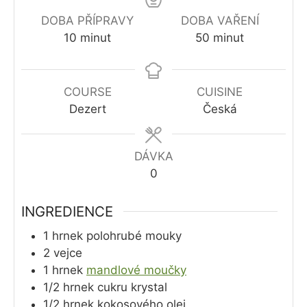
DOBA PŘÍPRAVY
DOBA VAŘENÍ
minutes
minutes
10
minut
50
minut
COURSE
CUISINE
Dezert
Česká
DÁVKA
0
INGREDIENCE
1
hrnek
polohrubé mouky
2
vejce
1
hrnek
mandlové moučky
1/2
hrnek
cukru krystal
1/2
hrnek
kokosového olej