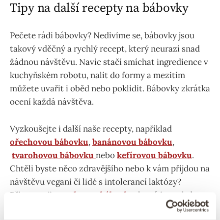
Tipy na další recepty na bábovky
Pečete rádi bábovky? Nedivíme se, bábovky jsou
takový vděčný a rychlý recept, který neurazí snad
žádnou návštěvu. Navíc stačí smíchat ingredience v
kuchyňském robotu, nalít do formy a mezitím
můžete uvařit i oběd nebo poklidit. Bábovky zkrátka
ocení každá návštěva.
Vyzkoušejte i další naše recepty, například
ořechovou bábovku
,
banánovou bábovku
,
tvarohovou bábovku
nebo
kefírovou bábovku
.
Chtěli byste něco zdravějšího nebo k vám přijdou na
návštěvu vegani či lidé s intolerancí laktózy?
Připravte jim
makovou bábovku
, která je zcela bez
laktózy i bez vajíček.