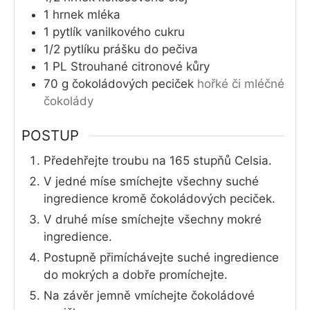
1
hrnek
mléka
1
pytlík
vanilkového cukru
1/2
pytlíku
prášku do pečiva
1
PL
Strouhané citronové kůry
70
g
čokoládových peciček
hořké či mléčné
čokolády
POSTUP
Předehřejte troubu na 165 stupňů Celsia.
V jedné míse smíchejte všechny suché
ingredience kromě čokoládových peciček.
V druhé míse smíchejte všechny mokré
ingredience.
Postupně přimíchávejte suché ingredience
do mokrých a dobře promíchejte.
Na závěr jemně vmíchejte čokoládové