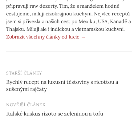
připravuji raw dezerty. Tím, že s manželem hodně
cestujeme, miluji cizokrajnou kuchyni. Nejvíce receptů
jsem si přivezla z našich cest po Mexiku, USA, Kanadě a
Thajsku. Miluji ale i indickou a vietnamskou kuchyni.
Zobrazit všechny články od lucie →
STARŠÍ ČLÁNKY
Post
Rychlý recept na luxusní těstoviny s ricottou a
navigation
sušenými rajčaty
NOVĚJŠÍ ČLÁNEK
Italské kuskus rizoto se zeleninou a tofu