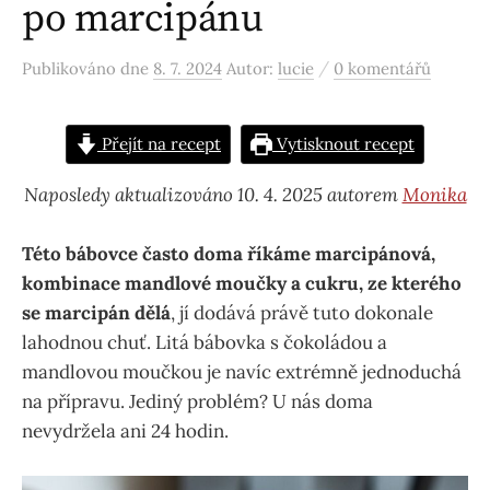
po marcipánu
/
Publikováno
dne
8. 7. 2024
Autor:
lucie
0 komentářů
Přejít na recept
Vytisknout recept
Naposledy aktualizováno 10. 4. 2025 autorem
Monika
Této bábovce často doma říkáme marcipánová,
kombinace mandlové moučky a cukru, ze kterého
se marcipán dělá
, jí dodává právě tuto dokonale
lahodnou chuť. Litá bábovka s čokoládou a
mandlovou moučkou je navíc extrémně jednoduchá
na přípravu. Jediný problém? U nás doma
nevydržela ani 24 hodin.