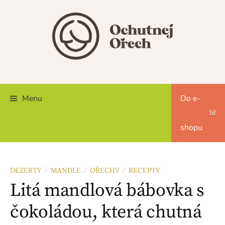
Skip
to
content
Menu
Do e-
shopu
DEZERTY
MANDLE
OŘECHY
RECEPTY
/
/
/
Litá mandlová bábovka s
čokoládou, která chutná